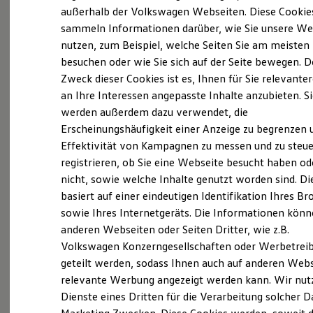
Elektrofahrzeugkonzepte
außerhalb der Volkswagen Webseiten. Diese Cookie
ID. EVERY1
sammeln Informationen darüber, wie Sie unsere We
Reichweite
Probefahrt vereinbaren
nutzen, zum Beispiel, welche Seiten Sie am meisten
Reichweite der ID. Modelle
Reichweite im Winter
besuchen oder wie Sie sich auf der Seite bewegen. D
Rekuperation
Zweck dieser Cookies ist es, Ihnen für Sie relevante
Laden
an Ihre Interessen angepasste Inhalte anzubieten. S
Laden unterwegs
Laden Zuhause
werden außerdem dazu verwendet, die
Fahrzeugangebot anfordern
Ladestationen finden
Erscheinungshäufigkeit einer Anzeige zu begrenzen 
Ladezeitensimulator
Effektivität von Kampagnen zu messen und zu steue
Batterie
Sicherheit
registrieren, ob Sie eine Webseite besucht haben od
Garantie und Lebensdauer
nicht, sowie welche Inhalte genutzt worden sind. Di
Nachhaltigkeit
Servicetermin buchen
basiert auf einer eindeutigen Identifikation Ihres B
Technologie
Kosten und Kauf
sowie Ihres Internetgeräts. Die Informationen kön
Verbrauchskosten
anderen Webseiten oder Seiten Dritter, wie z.B.
Kaufoptionen
Volkswagen Konzerngesellschaften oder Werbetrei
E-Auto-Förderung
Software und Konnektivität
geteilt werden, sodass Ihnen auch auf anderen Web
Serviceanfrage stellen
Die ID. Software 6
relevante Werbung angezeigt werden kann. Wir nut
ID. Software Versionen und Updates
Dienste eines Dritten für die Verarbeitung solcher D
Digitale Extras
Schnittstellen zu Ihrem ID.