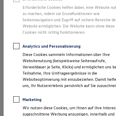
Reifenpakete
Leasing
Erforderliche Cookies helfen dabei, eine Website nu
Leasing-Angebote
zu machen, indem sie Grundfunktionen wie
Kompakt.
Gebrauchtwagen Leasing
Seitennavigation und Zugriff auf sichere Bereiche de
Junge Gebrauchtwagen-Leasing
Elektroauto Leasing
Website ermöglichen. Die Website kann ohne diese
Charismatisch. Coupé.
Kleinwagen-Leasing
Cookies nicht richtig funktionieren.
Leasing ohne Anzahlung
Der Taigo.
Finanzierung
Autokredit mit Schlussrate
Analytics und Personalisierung
Versicherungen und Garantien
Kfz-Versicherung
Diese Cookies sammeln Informationen über Ihre
Restschuldversicherungen
Websitenutzung (beispielsweise Seitenaufrufe,
Garantien
Verweildauer je Seite, Klicks) und ermöglichen uns b
Wartungsverträge
Geschäftskunden
Teilnahme, Ihre Umfrageergebnisse in die
Professional Class bei Volkswagen
Websiteoptimierung mit einzubeziehen. Damit helfe
Großkunden
uns, Ihr Nutzererlebnis persönlich auf Sie zuzuschne
Behörden
Direktkunden
Sonderfahrzeuge
(
Impressum & Rechtliches
)
Marketing
Anpfiff zum Gewinn
Elektromobilität
Wir nutzen diese Cookies, um Ihnen auf Ihre Intere
Elektroautos
zugeschnittene Werbung anzuzeigen, innerhalb und
ID. Tutorials