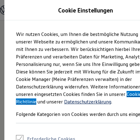
Modelle und Konfigurator
Cookie Einstellungen
Konfigurator
Modelle vergleichen
Konfiguration laden
Zum
Zum
Autosuche
Wir nutzen Cookies, um Ihnen die bestmögliche Nutzung
Hauptinhalt
Footer
Elektroautos
springen
springen
unserer Webseite zu ermöglichen und unsere Kommunika
ENERGY Sondermodelle
Nutzfahrzeuge
mit Ihnen zu verbessern. Wir berücksichtigen hierbei Ihr
SUV und CUV
Präferenzen und verarbeiten Daten für Marketing, Analyt
Familienautos
Personalisierung nur, wenn Sie uns Ihre Einwilligung gebe
Kombis
Kompaktwagen
Diese können Sie jederzeit mit Wirkung für die Zukunft i
Sportwagen
Cookie Manager (Meine Präferenzen verwalten) in der
Schnell verfügbare Fahrzeuge
Angebote und Produkte
Datenschutzerklärung widerrufen. Weitere Informatione
Aktuelle Angebote
unseren eingesetzten Cookies finden Sie in unserer
Cooki
E-Auto-Förderung
Richtlinie
und unserer
Datenschutzerklärung
.
Volkswagen Marktplatz
Die ENERGY Sondermodelle
Folgende Kategorien von Cookies werden durch uns einge
Junge Gebrauchtwagen und Gebrauchtwagen
Volkswagen Zertifizierte Gebrauchtwagen
Elektromobilität bei Gebrauchtwagen
Zubehör- und Serviceangebote
Saisonangebote
Erforderliche Cookies