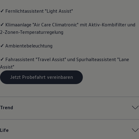
Magazin
✓
Fernlichtassistent "Light Assist"
Lifestyle
Transport
Familie
✓
Klimaanlage "Air Care Climatronic" mit Aktiv-Kombifilter und
Elektromobilität
2-Zonen-Temperaturregelung
Volkswagen R
Pannen- und Unfallhilfe
Volkswagen Kundenbetreuung
✓
Ambientebeleuchtung
✓
Fahrassistent "Travel Assist" und Spurhalteassistent "Lane
Assist"
Jetzt Probefahrt vereinbaren
Trend
Life