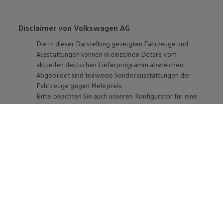
Disclaimer von Volkswagen AG
Die in dieser Darstellung gezeigten Fahrzeuge und
Ausstattungen können in einzelnen Details vom
aktuellen deutschen Lieferprogramm abweichen.
Abgebildet sind teilweise Sonderausstattungen der
Fahrzeuge gegen Mehrpreis.
Bitte beachten Sie auch unseren Konfigurator für eine
Übersicht der aktuell verfügbaren Modelle und
Ausstattungen.
Die angegebenen Verbrauchs- und Emissionswerte
beziehen sich nicht auf ein einzelnes Fahrzeug und sind
nicht Bestandteil des Angebots, sondern dienen allein
Vergleichszwecken zwischen den verschiedenen
Fahrzeugtypen. Zusatzausstattungen und
Zubehör
(Anbauteile, Reifenformat usw.) können relevante
Fahrzeugparameter, wie
z. B.
Gewicht, Rollwiderstand
und Aerodynamik verändern und neben Witterungs-
und Verkehrsbedingungen sowie dem individuellen