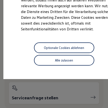
werden, sodass Ihnen auch auf anderen Webseiten
Service
Hybridautos
relevante Werbung angezeigt werden kann. Wir nut
Marke und Erlebnis
Online-Fahrzeugbewertung
die Dienste eines Dritten für die Verarbeitung solche
Volkswagen R und R Experience
R-Modelle
Daten zu Marketing Zwecken. Diese Cookies werden
R Experience
soweit dies zweckdienlich ist, oftmals mit
Driving Experience
Seitenfunktionalitäten von Dritten verlinkt.
Volkswagen entdecken
Wie können wir
Werkbesichtigung
Factory visit
Ihnen weiterhelfen?
Lifestyle Shop
T-Roc Kollektion
Optionale Cookies ablehnen
Golf Kollektion
ID. Kollektion
Volkswagen Kollektion
Alle zulassen
R-Kollektion
GTI Kollektion
Servicetermin buchen
Fußball Drop
we drive football
#wedriveproud
Besitzer und Service
myVolkswagen
Software Updates
Serviceanfrage stellen
Service und Ersatzteile
Inspektion und HU/AU
Reparaturen und Checks