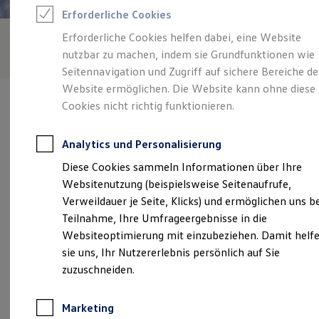
Reifenpakete
Erforderliche Cookies
Leasing
Leasing-Angebote
Erforderliche Cookies helfen dabei, eine Website
Gebrauchtwagen Leasing
nutzbar zu machen, indem sie Grundfunktionen wie
Junge Gebrauchtwagen-Leasing
Elektroauto Leasing
Seitennavigation und Zugriff auf sichere Bereiche de
Kleinwagen-Leasing
Website ermöglichen. Die Website kann ohne diese
Leasing ohne Anzahlung
Cookies nicht richtig funktionieren.
Finanzierung
Autokredit mit Schlussrate
Versicherungen und Garantien
Analytics und Personalisierung
Kfz-Versicherung
Verantwortlich für die Inhalte auf dieser Seite ist die Auto Weber
Restschuldversicherungen
Diese Cookies sammeln Informationen über Ihre
GmbH & Co. KG
(
Impressum & Rechtliches
)
Garantien
Websitenutzung (beispielsweise Seitenaufrufe,
Wartungsverträge
Geschäftskunden
Verweildauer je Seite, Klicks) und ermöglichen uns b
Professional Class bei Volkswagen
Unsere 
Teilnahme, Ihre Umfrageergebnisse in die
Großkunden
Websiteoptimierung mit einzubeziehen. Damit helf
Behörden
Direktkunden
sie uns, Ihr Nutzererlebnis persönlich auf Sie
Sonderfahrzeuge
Hauptstraße 190, 59269 Beckum
zuzuschneiden.
Anpfiff zum Gewinn
Elektromobilität
Montag
-
Freitag
08:00
-
18:00
Uhr
Elektroautos
Marketing
ID. Tutorials