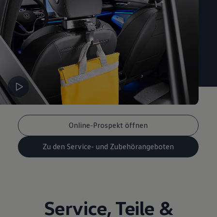
Magazin
Lifestyle
Transport
Familie
Elektromobilität
Volkswagen R
Pannen- und Unfallhilfe
Volkswagen Kundenbetreuung
Online-Prospekt öffnen
Zu den Service- und Zubehörangeboten
Service
,
Teile
&