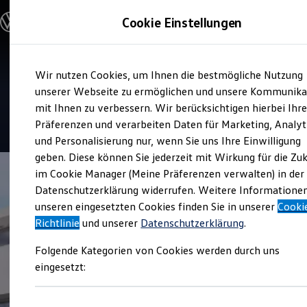
Modelle und Konfigurator
Cookie Einstellungen
Konfigurator
Modelle vergleichen
Konfiguration laden
Zum
Zum
Autosuche
Service
Wir nutzen Cookies, um Ihnen die bestmögliche Nutzung
Hauptinhalt
Footer
Elektroautos
Auto Weber
springen
springen
unserer Webseite zu ermöglichen und unsere Kommunika
ENERGY Sondermodelle
Nutzfahrzeuge
mit Ihnen zu verbessern. Wir berücksichtigen hierbei Ihr
SUV und CUV
3.6
|
8 Bewertungen
Präferenzen und verarbeiten Daten für Marketing, Analyt
Familienautos
und Personalisierung nur, wenn Sie uns Ihre Einwilligung
Kombis
Kompaktwagen
geben. Diese können Sie jederzeit mit Wirkung für die Zu
Sportwagen
im Cookie Manager (Meine Präferenzen verwalten) in der
Schnell verfügbare Fahrzeuge
Angebote und Produkte
Datenschutzerklärung widerrufen. Weitere Informatione
Aktuelle Angebote
unseren eingesetzten Cookies finden Sie in unserer
Cooki
E-Auto-Förderung
Richtlinie
und unserer
Datenschutzerklärung
.
Volkswagen Marktplatz
Die ENERGY Sondermodelle
Folgende Kategorien von Cookies werden durch uns
Junge Gebrauchtwagen und Gebrauchtwagen
Volkswagen Zertifizierte Gebrauchtwagen
eingesetzt:
Elektromobilität bei Gebrauchtwagen
Zubehör- und Serviceangebote
Saisonangebote