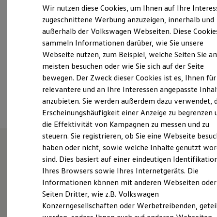
Samstag
08:00
-
13:00
Uhr
Elektrofahrzeugkonzepte
Wir nutzen diese Cookies, um Ihnen auf Ihre Intere
ID. EVERY1
Sonntag
Geschlossen
zugeschnittene Werbung anzuzeigen, innerhalb und
Reichweite
außerhalb der Volkswagen Webseiten. Diese Cookie
Reichweite der ID. Modelle
info.beckum@auto-weber.com
Reichweite im Winter
sammeln Informationen darüber, wie Sie unsere
Rekuperation
Webseite nutzen, zum Beispiel, welche Seiten Sie a
Laden
+49 2525 80620
meisten besuchen oder wie Sie sich auf der Seite
Laden unterwegs
Laden Zuhause
bewegen. Der Zweck dieser Cookies ist es, Ihnen für
Ladestationen finden
relevantere und an Ihre Interessen angepasste Inhal
Ansprechpartner
Ladezeitensimulator
anzubieten. Sie werden außerdem dazu verwendet, d
Batterie
Sicherheit
Erscheinungshäufigkeit einer Anzeige zu begrenzen 
Garantie und Lebensdauer
die Effektivität von Kampagnen zu messen und zu
Nachhaltigkeit
steuern. Sie registrieren, ob Sie eine Webseite besuc
Technologie
Kosten und Kauf
haben oder nicht, sowie welche Inhalte genutzt wo
Verbrauchskosten
sind. Dies basiert auf einer eindeutigen Identifikatio
Unsere Leistungen
im
Kaufoptionen
Ihres Browsers sowie Ihres Internetgeräts. Die
E-Auto-Förderung
Überblick
Software und Konnektivität
Informationen können mit anderen Webseiten oder
Die ID. Software 6
Seiten Dritter, wie z.B. Volkswagen
ID. Software Versionen und Updates
Gebrauchtwagen
Konzerngesellschaften oder Werbetreibenden, getei
Digitale Extras
Schnittstellen zu Ihrem ID.