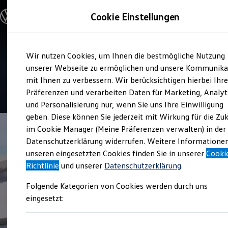
Modelle und Konfigurator
Cookie Einstellungen
Konfigurator
Modelle vergleichen
Konfiguration laden
Zum
Zum
Autosuche
Service
Wir nutzen Cookies, um Ihnen die bestmögliche Nutzung
Hauptinhalt
Footer
Elektroautos
Auto-Weber
springen
springen
unserer Webseite zu ermöglichen und unsere Kommunika
ENERGY Sondermodelle
Nutzfahrzeuge
mit Ihnen zu verbessern. Wir berücksichtigen hierbei Ihr
SUV und CUV
4.9
|
320 Bewertungen
Präferenzen und verarbeiten Daten für Marketing, Analyt
Familienautos
und Personalisierung nur, wenn Sie uns Ihre Einwilligung
Kombis
Kompaktwagen
geben. Diese können Sie jederzeit mit Wirkung für die Zu
Sportwagen
im Cookie Manager (Meine Präferenzen verwalten) in der
Schnell verfügbare Fahrzeuge
Angebote und Produkte
Datenschutzerklärung widerrufen. Weitere Informatione
Aktuelle Angebote
unseren eingesetzten Cookies finden Sie in unserer
Cooki
E-Auto-Förderung
Richtlinie
und unserer
Datenschutzerklärung
.
Volkswagen Marktplatz
Die ENERGY Sondermodelle
Folgende Kategorien von Cookies werden durch uns
Junge Gebrauchtwagen und Gebrauchtwagen
Volkswagen Zertifizierte Gebrauchtwagen
eingesetzt:
Elektromobilität bei Gebrauchtwagen
Zubehör- und Serviceangebote
Saisonangebote