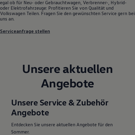
egal ob für Neu- oder
Gebrauchtwagen
, Verbrenner-, Hybrid-
Motorenöl und Flüssigkeiten
oder Elektrofahrzeuge: Profitieren Sie von Qualität und
Räder und Reifen
Volkswagen
Teilen. Fragen Sie den gewünschten
Service
gern bei
Pannen- und Unfallhilfe
uns an.
Economy Service
Volkswagen Teile
Serviceanfrage stellen
Zubehör
Modellspezifisches Zubehör
Schutz und Pflege
Transport
Entertainment und Elektronik
Individualisieren
Unsere aktuellen
Wallbox und Ladekabel
Digitale Extras
Dienste für Ihr Modell finden
Angebote
Volkswagen Apps, Login und Shop
Handy und Fahrzeug verbinden
Updates für Software, Karten und Radio
Über Ihr Auto
Unsere Service & Zubehör
Vorgängermodelle
Kundeninformationen
Angebote
Volkswagen Kundenbetreuung
Warn- und Kontrollleuchten
Assistenzsysteme
Entdecken Sie unsere aktuellen Angebote für den
Digitale Betriebsanleitung
Sommer.
Live Beratung