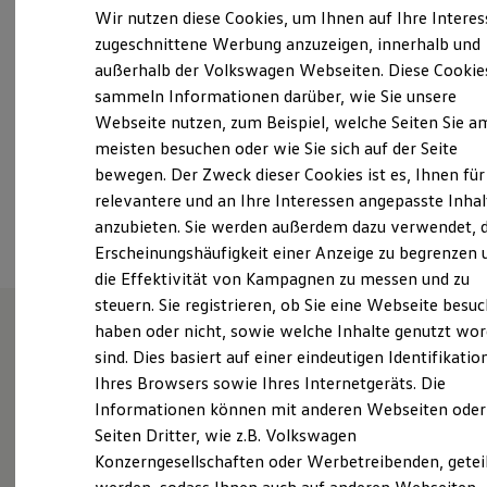
Samstag
Geschlossen
Elektrofahrzeugkonzepte
Wir nutzen diese Cookies, um Ihnen auf Ihre Intere
ID. EVERY1
Sonntag
Geschlossen
zugeschnittene Werbung anzuzeigen, innerhalb und
Reichweite
außerhalb der Volkswagen Webseiten. Diese Cookie
Reichweite der ID. Modelle
info@autoweber-b.de
Reichweite im Winter
sammeln Informationen darüber, wie Sie unsere
Rekuperation
Webseite nutzen, zum Beispiel, welche Seiten Sie a
Laden
+49 9772 91330
meisten besuchen oder wie Sie sich auf der Seite
Laden unterwegs
Laden Zuhause
bewegen. Der Zweck dieser Cookies ist es, Ihnen für
Ladestationen finden
relevantere und an Ihre Interessen angepasste Inhal
Ansprechpartner
Ladezeitensimulator
anzubieten. Sie werden außerdem dazu verwendet, d
Batterie
Sicherheit
Erscheinungshäufigkeit einer Anzeige zu begrenzen 
Garantie und Lebensdauer
die Effektivität von Kampagnen zu messen und zu
Nachhaltigkeit
steuern. Sie registrieren, ob Sie eine Webseite besuc
Technologie
Kosten und Kauf
haben oder nicht, sowie welche Inhalte genutzt wo
Verbrauchskosten
sind. Dies basiert auf einer eindeutigen Identifikatio
Unsere Leistungen
im
Kaufoptionen
Ihres Browsers sowie Ihres Internetgeräts. Die
E-Auto-Förderung
Überblick
Software und Konnektivität
Informationen können mit anderen Webseiten oder
Die ID. Software 6
Seiten Dritter, wie z.B. Volkswagen
ID. Software Versionen und Updates
Gebrauchtwagen
Konzerngesellschaften oder Werbetreibenden, getei
Digitale Extras
Schnittstellen zu Ihrem ID.