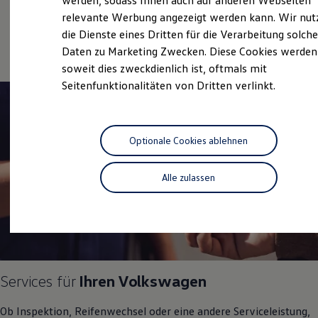
werden, sodass Ihnen auch auf anderen Webseiten
Service
Hybridautos
relevante Werbung angezeigt werden kann. Wir nut
Marke und Erlebnis
Online-Fahrzeugbewertung
die Dienste eines Dritten für die Verarbeitung solche
Volkswagen R und R Experience
R-Modelle
Daten zu Marketing Zwecken. Diese Cookies werden
R Experience
soweit dies zweckdienlich ist, oftmals mit
Driving Experience
Seitenfunktionalitäten von Dritten verlinkt.
Volkswagen entdecken
Werkbesichtigung
Factory visit
Lifestyle Shop
T-Roc Kollektion
Optionale Cookies ablehnen
Golf Kollektion
ID. Kollektion
Volkswagen Kollektion
Alle zulassen
R-Kollektion
GTI Kollektion
Fußball Drop
we drive football
#wedriveproud
Besitzer und Service
myVolkswagen
Software Updates
Services für
Ihren
Volkswagen
Service und Ersatzteile
Inspektion und HU/AU
Ob Inspektion, Reifenwechsel oder eine andere Serviceleistung,
Reparaturen und Checks