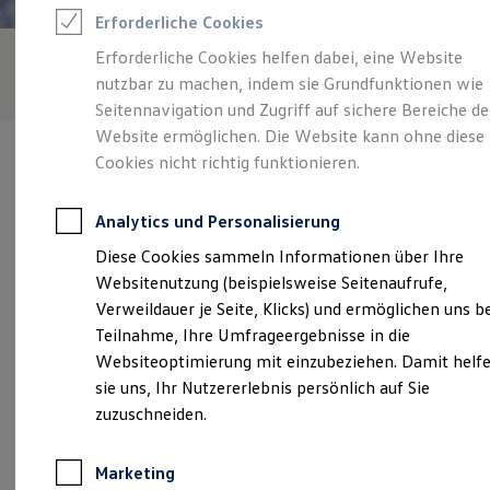
Reifenpakete
Erforderliche Cookies
Leasing
Leasing-Angebote
Erforderliche Cookies helfen dabei, eine Website
Gebrauchtwagen Leasing
nutzbar zu machen, indem sie Grundfunktionen wie
Junge Gebrauchtwagen-Leasing
Elektroauto Leasing
Seitennavigation und Zugriff auf sichere Bereiche de
Kleinwagen-Leasing
Website ermöglichen. Die Website kann ohne diese
Leasing ohne Anzahlung
Cookies nicht richtig funktionieren.
Finanzierung
Autokredit mit Schlussrate
Versicherungen und Garantien
Analytics und Personalisierung
Kfz-Versicherung
Verantwortlich für die Inhalte auf dieser Seite ist die Auto-Weber
Restschuldversicherungen
Diese Cookies sammeln Informationen über Ihre
GmbH & Co. KG
(
Impressum & Rechtliches
)
Garantien
Websitenutzung (beispielsweise Seitenaufrufe,
Wartungsverträge
Geschäftskunden
Verweildauer je Seite, Klicks) und ermöglichen uns b
Professional Class bei Volkswagen
Unsere 
Teilnahme, Ihre Umfrageergebnisse in die
Großkunden
Websiteoptimierung mit einzubeziehen. Damit helf
Behörden
Direktkunden
sie uns, Ihr Nutzererlebnis persönlich auf Sie
Sonderfahrzeuge
Rhönstraße 17, 97653 Bischofsheim
zuzuschneiden.
Anpfiff zum Gewinn
Elektromobilität
Montag
-
Freitag
08:00
-
16:30
Uhr
Elektroautos
Marketing
ID. Tutorials