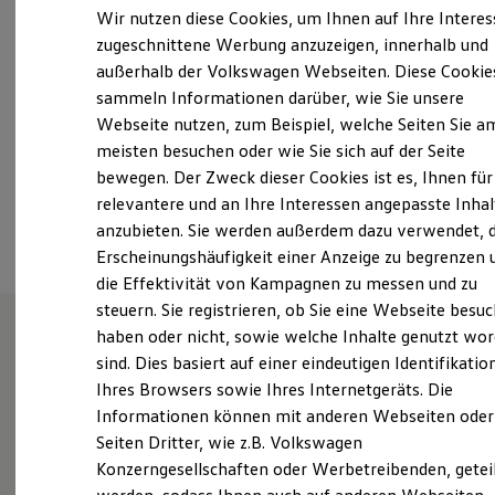
Samstag
Geschlossen
Elektrofahrzeugkonzepte
Wir nutzen diese Cookies, um Ihnen auf Ihre Intere
ID. EVERY1
Sonntag
Geschlossen
zugeschnittene Werbung anzuzeigen, innerhalb und
Reichweite
außerhalb der Volkswagen Webseiten. Diese Cookie
Reichweite der ID. Modelle
info@auto-wuensch.de
Reichweite im Winter
sammeln Informationen darüber, wie Sie unsere
Rekuperation
Webseite nutzen, zum Beispiel, welche Seiten Sie a
Laden
+49 6136 75670
meisten besuchen oder wie Sie sich auf der Seite
Laden unterwegs
Laden Zuhause
bewegen. Der Zweck dieser Cookies ist es, Ihnen für
Ladestationen finden
relevantere und an Ihre Interessen angepasste Inhal
Ansprechpartner
Ladezeitensimulator
anzubieten. Sie werden außerdem dazu verwendet, d
Batterie
Sicherheit
Erscheinungshäufigkeit einer Anzeige zu begrenzen 
Garantie und Lebensdauer
die Effektivität von Kampagnen zu messen und zu
Nachhaltigkeit
steuern. Sie registrieren, ob Sie eine Webseite besuc
Technologie
Kosten und Kauf
haben oder nicht, sowie welche Inhalte genutzt wo
Verbrauchskosten
sind. Dies basiert auf einer eindeutigen Identifikatio
Unsere Leistungen
im
Kaufoptionen
Ihres Browsers sowie Ihres Internetgeräts. Die
E-Auto-Förderung
Überblick
Software und Konnektivität
Informationen können mit anderen Webseiten oder
Die ID. Software 6
Seiten Dritter, wie z.B. Volkswagen
ID. Software Versionen und Updates
Gebrauchtwagen
Konzerngesellschaften oder Werbetreibenden, getei
Digitale Extras
Schnittstellen zu Ihrem ID.