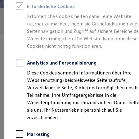
Reifenpakete
Erforderliche Cookies
Leasing
Leasing-Angebote
Erforderliche Cookies helfen dabei, eine Website
Gebrauchtwagen Leasing
nutzbar zu machen, indem sie Grundfunktionen wie
Junge Gebrauchtwagen-Leasing
Elektroauto Leasing
Seitennavigation und Zugriff auf sichere Bereiche de
Kleinwagen-Leasing
Website ermöglichen. Die Website kann ohne diese
Leasing ohne Anzahlung
Cookies nicht richtig funktionieren.
Finanzierung
Autokredit mit Schlussrate
Versicherungen und Garantien
Analytics und Personalisierung
Kfz-Versicherung
Verantwortlich für die Inhalte auf dieser Seite ist die Auto-Wünsch
Restschuldversicherungen
Diese Cookies sammeln Informationen über Ihre
KG
(
Impressum & Rechtliches
)
Garantien
Websitenutzung (beispielsweise Seitenaufrufe,
Wartungsverträge
Geschäftskunden
Verweildauer je Seite, Klicks) und ermöglichen uns b
Professional Class bei Volkswagen
Unsere 
Teilnahme, Ihre Umfrageergebnisse in die
Großkunden
Websiteoptimierung mit einzubeziehen. Damit helf
Behörden
Direktkunden
sie uns, Ihr Nutzererlebnis persönlich auf Sie
Sonderfahrzeuge
Pariser Straße 144, 55268 Nieder-Olm
zuzuschneiden.
Anpfiff zum Gewinn
Elektromobilität
Montag
-
Freitag
07:00
-
18:00
Uhr
Elektroautos
Marketing
ID. Tutorials