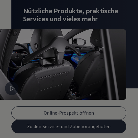
Magazin
Nützliche Produkte, praktische
Lifestyle
Transport
Services und vieles mehr
Familie
Elektromobilität
Volkswagen R
Pannen- und Unfallhilfe
Volkswagen Kundenbetreuung
Online-Prospekt öffnen
Zu den Service- und Zubehörangeboten