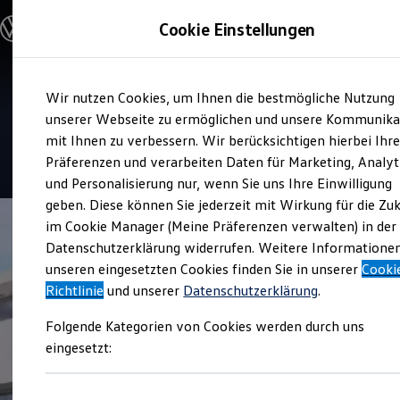
Modelle und Konfigurator
Cookie Einstellungen
Konfigurator
Modelle vergleichen
Konfiguration laden
Zum
Zum
Autosuche
Service
Wir nutzen Cookies, um Ihnen die bestmögliche Nutzung
Hauptinhalt
Footer
Elektroautos
Auto Wünsch
springen
springen
unserer Webseite zu ermöglichen und unsere Kommunika
ENERGY Sondermodelle
Nutzfahrzeuge
mit Ihnen zu verbessern. Wir berücksichtigen hierbei Ihr
SUV und CUV
4.8
|
112 Bewertungen
Präferenzen und verarbeiten Daten für Marketing, Analyt
Familienautos
und Personalisierung nur, wenn Sie uns Ihre Einwilligung
Kombis
Kompaktwagen
geben. Diese können Sie jederzeit mit Wirkung für die Zu
Sportwagen
im Cookie Manager (Meine Präferenzen verwalten) in der
Schnell verfügbare Fahrzeuge
Angebote und Produkte
Datenschutzerklärung widerrufen. Weitere Informatione
Aktuelle Angebote
unseren eingesetzten Cookies finden Sie in unserer
Cooki
E-Auto-Förderung
Richtlinie
und unserer
Datenschutzerklärung
.
Volkswagen Marktplatz
Die ENERGY Sondermodelle
Folgende Kategorien von Cookies werden durch uns
Junge Gebrauchtwagen und Gebrauchtwagen
Volkswagen Zertifizierte Gebrauchtwagen
eingesetzt:
Elektromobilität bei Gebrauchtwagen
Zubehör- und Serviceangebote
Saisonangebote