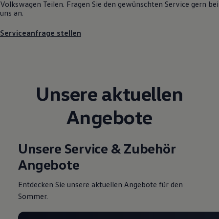
Volkswagen
Teilen. Fragen Sie den gewünschten
Service
gern bei
Motorenöl und Flüssigkeiten
uns an.
Räder und Reifen
Pannen- und Unfallhilfe
Serviceanfrage stellen
Economy Service
Volkswagen Teile
Zubehör
Modellspezifisches Zubehör
Schutz und Pflege
Transport
Unsere aktuellen
Entertainment und Elektronik
Individualisieren
Wallbox und Ladekabel
Angebote
Digitale Extras
Dienste für Ihr Modell finden
Volkswagen Apps, Login und Shop
Handy und Fahrzeug verbinden
Unsere Service & Zubehör
Updates für Software, Karten und Radio
Über Ihr Auto
Angebote
Vorgängermodelle
Kundeninformationen
Volkswagen Kundenbetreuung
Entdecken Sie unsere aktuellen Angebote für den
Warn- und Kontrollleuchten
Sommer.
Assistenzsysteme
Digitale Betriebsanleitung
Live Beratung