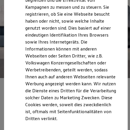
begrenzen und die Effektivität von
Hybridautos
Kampagnen zu messen und zu steuern. Sie
Marke und Erlebnis
registrieren, ob Sie eine Webseite besucht
Volkswagen R und R Experience
R-Modelle
haben oder nicht, sowie welche Inhalte
R Experience
genutzt worden sind. Dies basiert auf einer
Driving Experience
eindeutigen Identifikation Ihres Browsers
Volkswagen entdecken
Werkbesichtigung
sowie Ihres Internetgeräts. Die
Factory visit
Informationen können mit anderen
Lifestyle Shop
Webseiten oder Seiten Dritter, wie z.B.
T-Roc Kollektion
Golf Kollektion
Volkswagen Konzerngesellschaften oder
ID. Kollektion
Werbetreibenden, geteilt werden, sodass
Volkswagen Kollektion
Ihnen auch auf anderen Webseiten relevante
R-Kollektion
GTI Kollektion
Werbung angezeigt werden kann. Wir nutzen
Fußball Drop
Privatkunden
die Dienste eines Dritten für die Verarbeitung
we drive football
solcher Daten zu Marketing Zwecken. Diese
#wedriveproud
Staatliche Förderung, Steuervorteile und
Besitzer und Service
Cookies werden, soweit dies zweckdienlich
intelligente Stromtarife
– jetzt über die
myVolkswagen
ist, oftmals mit Seitenfunktionalitäten von
Software Updates
neuen ID. Modelle informieren.
Dritten verlinkt.
Service und Ersatzteile
Inspektion und HU/AU
Reparaturen und Checks