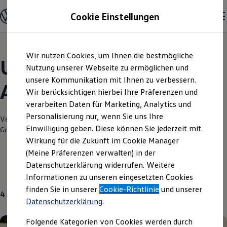
Modelle und Konfigurator
Cookie Einstellungen
Konfigurator
Modelle vergleichen
Konfiguration laden
Zum
Zum
Autosuche
Wir nutzen Cookies, um Ihnen die bestmögliche
Hauptinhalt
Footer
Elektroautos
Unsere aktuellen
springen
springen
Nutzung unserer Webseite zu ermöglichen und
ENERGY Sondermodelle
Nutzfahrzeuge
unsere Kommunikation mit Ihnen zu verbessern.
Angebote und mehr
SUV und CUV
Wir berücksichtigen hierbei Ihre Präferenzen und
Familienautos
verarbeiten Daten für Marketing, Analytics und
Kombis
Kompaktwagen
Personalisierung nur, wenn Sie uns Ihre
Verantwortlich für die Inhalte auf dieser Seite ist die Auto-Zellmann
Sportwagen
Einwilligung geben. Diese können Sie jederzeit mit
GmbH
(
Impressum & Rechtliches
)
Schnell verfügbare Fahrzeuge
Angebote und Produkte
Wirkung für die Zukunft im Cookie Manager
Aktuelle Angebote
(Meine Präferenzen verwalten) in der
E-Auto-Förderung
Datenschutzerklärung widerrufen. Weitere
Volkswagen Marktplatz
Neuwagen
Gebrauchtwagen
Informationen zu unseren eingesetzten Cookies
Die ENERGY Sondermodelle
Junge Gebrauchtwagen und Gebrauchtwagen
finden Sie in unserer
Cookie-Richtlinie
und unserer
4
Angebote
Volkswagen Zertifizierte Gebrauchtwagen
Datenschutzerklärung
.
Elektromobilität bei Gebrauchtwagen
Zubehör- und Serviceangebote
Folgende Kategorien von Cookies werden durch
Saisonangebote