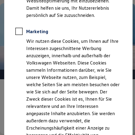
Websiteoptimierung mit einzubeziehen.
Elektrofahrzeugkonzepte
Damit helfen sie uns, Ihr Nutzererlebnis
ID. EVERY1
Reichweite
persönlich auf Sie zuzuschneiden.
Reichweite der ID. Modelle
Reichweite im Winter
Rekuperation
Marketing
Laden
Wir nutzen diese Cookies, um Ihnen auf Ihre
Laden unterwegs
Laden Zuhause
Interessen zugeschnittene Werbung
Ladestationen finden
anzuzeigen, innerhalb und außerhalb der
Ladezeitensimulator
Volkswagen Webseiten. Diese Cookies
Batterie
Sicherheit
sammeln Informationen darüber, wie Sie
Garantie und Lebensdauer
unsere Webseite nutzen, zum Beispiel,
Nachhaltigkeit
welche Seiten Sie am meisten besuchen oder
Technologie
Gepflegt, geprüft und für gut befunden.
Kosten und Kauf
wie Sie sich auf der Seite bewegen. Der
Verbrauchskosten
Volkswagen Zertifizierte
Zweck dieser Cookies ist es, Ihnen für Sie
Kaufoptionen
Gebrauchtwagen.
relevantere und an Ihre Interessen
E-Auto-Förderung
Software und Konnektivität
angepasste Inhalte anzubieten. Sie werden
Die ID. Software 6
außerdem dazu verwendet, die
Details ansehen
ID. Software Versionen und Updates
Erscheinungshäufigkeit einer Anzeige zu
Digitale Extras
Schnittstellen zu Ihrem ID.