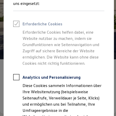
Reifenpakete
uns eingesetzt:
Leasing
Leasing-Angebote
Gebrauchtwagen Leasing
Junge Gebrauchtwagen-Leasing
Erforderliche Cookies
Elektroauto Leasing
Kleinwagen-Leasing
Erforderliche Cookies helfen dabei, eine
Leasing ohne Anzahlung
Website nutzbar zu machen, indem sie
Finanzierung
Autokredit mit Schlussrate
Grundfunktionen wie Seitennavigation und
Versicherungen und Garantien
Zugriff auf sichere Bereiche der Website
Kfz-Versicherung
ermöglichen. Die Website kann ohne diese
Restschuldversicherungen
Garantien
Cookies nicht richtig funktionieren.
Wartungsverträge
Angebot gültig bis 31.12.2026
Privatkunden
Geschäftskunden
Professional Class bei Volkswagen
Analytics und Personalisierung
Angebote für Menschen mit Behinderung
Großkunden
Diese Cookies sammeln Informationen über
Behörden
Günstige Raten bei nur 0,99 % effektivem Jahreszins!
Direktkunden
Ihre Websitenutzung (beispielsweise
Sonderfahrzeuge
Seitenaufrufe, Verweildauer je Seite, Klicks)
Anpfiff zum Gewinn
Details ansehen
und ermöglichen uns bei Teilnahme, Ihre
Elektromobilität
Elektroautos
Umfrageergebnisse in die
ID. Tutorials