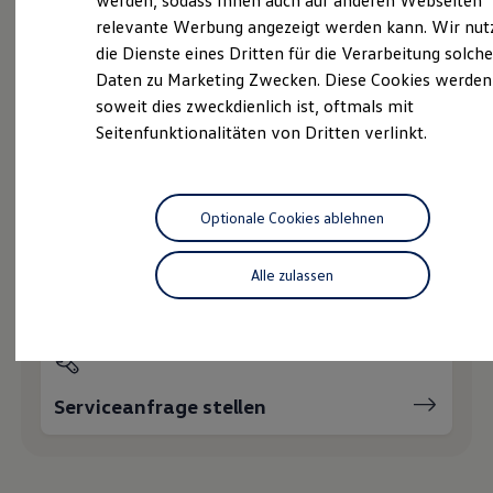
werden, sodass Ihnen auch auf anderen Webseiten
Service
Hybridautos
relevante Werbung angezeigt werden kann. Wir nut
Marke und Erlebnis
die Dienste eines Dritten für die Verarbeitung solche
Volkswagen R und R Experience
R-Modelle
Daten zu Marketing Zwecken. Diese Cookies werden
R Experience
Wie können wir
soweit dies zweckdienlich ist, oftmals mit
Driving Experience
Seitenfunktionalitäten von Dritten verlinkt.
Volkswagen entdecken
Ihnen weiterhelfen?
Werkbesichtigung
Factory visit
Lifestyle Shop
T-Roc Kollektion
Optionale Cookies ablehnen
Golf Kollektion
ID. Kollektion
Volkswagen Kollektion
Alle zulassen
Servicetermin buchen
R-Kollektion
GTI Kollektion
Fußball Drop
we drive football
#wedriveproud
Besitzer und Service
Serviceanfrage stellen
myVolkswagen
Software Updates
Service und Ersatzteile
Inspektion und HU/AU
Reparaturen und Checks