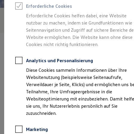
Reifenpakete
Erforderliche Cookies
Leasing
Leasing-Angebote
Erforderliche Cookies helfen dabei, eine Website
Gebrauchtwagen Leasing
nutzbar zu machen, indem sie Grundfunktionen wie
Junge Gebrauchtwagen-Leasing
Elektroauto Leasing
Seitennavigation und Zugriff auf sichere Bereiche de
Kleinwagen-Leasing
Website ermöglichen. Die Website kann ohne diese
Leasing ohne Anzahlung
Cookies nicht richtig funktionieren.
Finanzierung
Autokredit mit Schlussrate
Versicherungen und Garantien
Analytics und Personalisierung
Kfz-Versicherung
Verantwortlich für die Inhalte auf dieser Seite ist die Auto-
Restschuldversicherungen
Diese Cookies sammeln Informationen über Ihre
Zentrum Schwinn GmbH & Co. KG
(
Impressum & Rechtliches
)
Garantien
Websitenutzung (beispielsweise Seitenaufrufe,
Wartungsverträge
Geschäftskunden
Verweildauer je Seite, Klicks) und ermöglichen uns b
Professional Class bei Volkswagen
Unsere 
Teilnahme, Ihre Umfrageergebnisse in die
Großkunden
Websiteoptimierung mit einzubeziehen. Damit helf
Behörden
Direktkunden
sie uns, Ihr Nutzererlebnis persönlich auf Sie
Sonderfahrzeuge
Im Flürchen 27, 66571 Eppelborn
zuzuschneiden.
Anpfiff zum Gewinn
Elektromobilität
Montag
-
Freitag
07:30
-
17:30
Uhr
Elektroautos
Marketing
ID. Tutorials