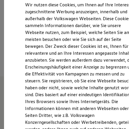
Samstag
Geschlossen
Elektrofahrzeugkonzepte
Wir nutzen diese Cookies, um Ihnen auf Ihre Intere
ID. EVERY1
Sonntag
Geschlossen
zugeschnittene Werbung anzuzeigen, innerhalb und
Reichweite
außerhalb der Volkswagen Webseiten. Diese Cookie
Reichweite der ID. Modelle
service@auto-zentrum-schwinn.de
Reichweite im Winter
sammeln Informationen darüber, wie Sie unsere
Rekuperation
Webseite nutzen, zum Beispiel, welche Seiten Sie a
Laden
+49 6881 924860
meisten besuchen oder wie Sie sich auf der Seite
Laden unterwegs
Laden Zuhause
bewegen. Der Zweck dieser Cookies ist es, Ihnen für
Ladestationen finden
relevantere und an Ihre Interessen angepasste Inhal
Ansprechpartner
Ladezeitensimulator
anzubieten. Sie werden außerdem dazu verwendet, d
Batterie
Sicherheit
Erscheinungshäufigkeit einer Anzeige zu begrenzen 
Garantie und Lebensdauer
die Effektivität von Kampagnen zu messen und zu
Nachhaltigkeit
steuern. Sie registrieren, ob Sie eine Webseite besuc
Technologie
Kosten und Kauf
haben oder nicht, sowie welche Inhalte genutzt wo
Verbrauchskosten
sind. Dies basiert auf einer eindeutigen Identifikatio
Unsere Leistungen
im
Kaufoptionen
Ihres Browsers sowie Ihres Internetgeräts. Die
E-Auto-Förderung
Überblick
Software und Konnektivität
Informationen können mit anderen Webseiten oder
Die ID. Software 6
Seiten Dritter, wie z.B. Volkswagen
ID. Software Versionen und Updates
Gebrauchtwagen
Konzerngesellschaften oder Werbetreibenden, getei
Digitale Extras
Schnittstellen zu Ihrem ID.