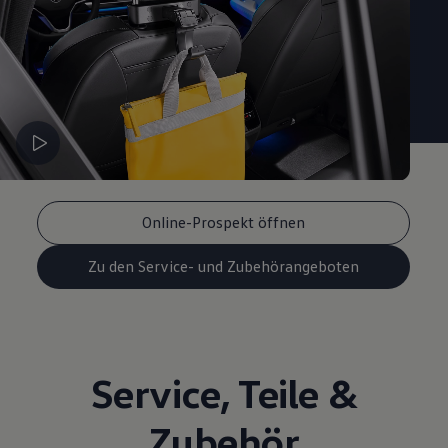
Magazin
Lifestyle
Transport
Familie
Elektromobilität
Volkswagen R
Pannen- und Unfallhilfe
Volkswagen Kundenbetreuung
Online-Prospekt öffnen
Zu den Service- und Zubehörangeboten
Service
,
Teile
&
Zubehör