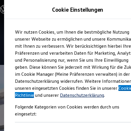
Modelle und Konfigurator
Cookie Einstellungen
Konfigurator
Modelle vergleichen
Konfiguration laden
Zum
Zum
Autosuche
Service
Wir nutzen Cookies, um Ihnen die bestmögliche Nutzung
Hauptinhalt
Footer
Elektroautos
Auto-Zentrum Schwinn
springen
springen
unserer Webseite zu ermöglichen und unsere Kommunika
ENERGY Sondermodelle
Nutzfahrzeuge
mit Ihnen zu verbessern. Wir berücksichtigen hierbei Ihr
SUV und CUV
4.8
|
121 Bewertungen
Präferenzen und verarbeiten Daten für Marketing, Analyt
Familienautos
und Personalisierung nur, wenn Sie uns Ihre Einwilligung
Kombis
Kompaktwagen
geben. Diese können Sie jederzeit mit Wirkung für die Zu
Sportwagen
im Cookie Manager (Meine Präferenzen verwalten) in der
Schnell verfügbare Fahrzeuge
Angebote und Produkte
Datenschutzerklärung widerrufen. Weitere Informatione
Aktuelle Angebote
unseren eingesetzten Cookies finden Sie in unserer
Cooki
E-Auto-Förderung
Richtlinie
und unserer
Datenschutzerklärung
.
Volkswagen Marktplatz
Die ENERGY Sondermodelle
Folgende Kategorien von Cookies werden durch uns
Junge Gebrauchtwagen und Gebrauchtwagen
Volkswagen Zertifizierte Gebrauchtwagen
eingesetzt:
Elektromobilität bei Gebrauchtwagen
Zubehör- und Serviceangebote
Saisonangebote