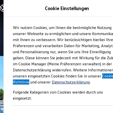
Modelle und Konfigurator
Cookie Einstellungen
Konfigurator
Modelle vergleichen
Konfiguration laden
Zum
Zum
Autosuche
Verkauf und Service
Wir nutzen Cookies, um Ihnen die bestmögliche Nutzung
Hauptinhalt
Footer
Elektroautos
Autocenter Gaus
springen
springen
unserer Webseite zu ermöglichen und unsere Kommunika
ENERGY Sondermodelle
Nutzfahrzeuge
mit Ihnen zu verbessern. Wir berücksichtigen hierbei Ihr
SUV und CUV
4.9
|
631 Bewertungen
Präferenzen und verarbeiten Daten für Marketing, Analyt
Familienautos
und Personalisierung nur, wenn Sie uns Ihre Einwilligung
Kombis
Kompaktwagen
geben. Diese können Sie jederzeit mit Wirkung für die Zu
Sportwagen
im Cookie Manager (Meine Präferenzen verwalten) in der
Schnell verfügbare Fahrzeuge
Angebote und Produkte
Datenschutzerklärung widerrufen. Weitere Informatione
Aktuelle Angebote
unseren eingesetzten Cookies finden Sie in unserer
Cooki
E-Auto-Förderung
Richtlinie
und unserer
Datenschutzerklärung
.
Volkswagen Marktplatz
Die ENERGY Sondermodelle
Folgende Kategorien von Cookies werden durch uns
Junge Gebrauchtwagen und Gebrauchtwagen
Volkswagen Zertifizierte Gebrauchtwagen
eingesetzt:
Elektromobilität bei Gebrauchtwagen
Zubehör- und Serviceangebote
Saisonangebote