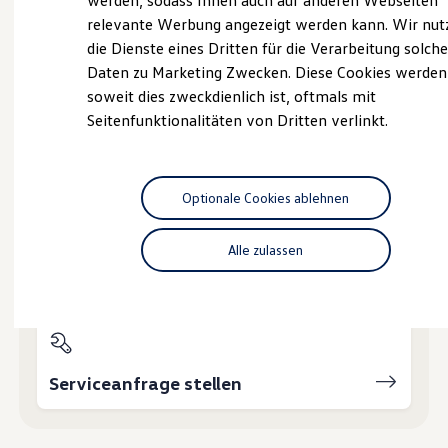
werden, sodass Ihnen auch auf anderen Webseiten
Hybridautos
relevante Werbung angezeigt werden kann. Wir nut
Marke und Erlebnis
die Dienste eines Dritten für die Verarbeitung solche
Volkswagen R und R Experience
Probefahrt vereinbaren
R-Modelle
Daten zu Marketing Zwecken. Diese Cookies werden
R Experience
soweit dies zweckdienlich ist, oftmals mit
Driving Experience
Seitenfunktionalitäten von Dritten verlinkt.
Volkswagen entdecken
Werkbesichtigung
Factory visit
Fahrzeugangebot anfordern
Lifestyle Shop
T-Roc Kollektion
Optionale Cookies ablehnen
Golf Kollektion
ID. Kollektion
Volkswagen Kollektion
Alle zulassen
R-Kollektion
Servicetermin buchen
GTI Kollektion
Fußball Drop
we drive football
#wedriveproud
Besitzer und Service
myVolkswagen
Serviceanfrage stellen
Software Updates
Service und Ersatzteile
Inspektion und HU/AU
Reparaturen und Checks