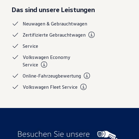
Magazin
Das sind unsere Leistungen
Lifestyle
Transport
Familie
Neuwagen &
Gebrauchtwagen
Elektromobilität
Volkswagen R
Zertifizierte
Gebrauchtwagen
Pannen- und Unfallhilfe
Volkswagen Kundenbetreuung
Service
Volkswagen Economy
Service
Online-Fahrzeugbewertung
Volkswagen Fleet
Service