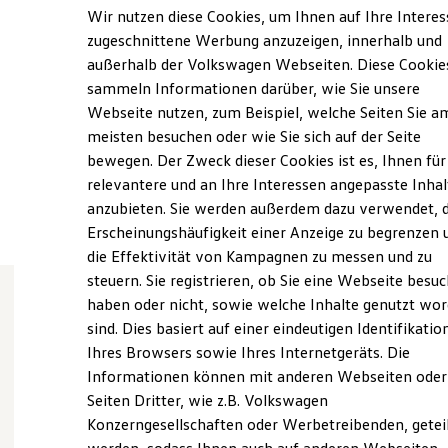
Samstag
08:00
-
13:00
Uhr
Elektrofahrzeugkonzepte
Wir nutzen diese Cookies, um Ihnen auf Ihre Intere
ID. EVERY1
Sonntag
Geschlossen
zugeschnittene Werbung anzuzeigen, innerhalb und
Reichweite
außerhalb der Volkswagen Webseiten. Diese Cookie
Reichweite der ID. Modelle
info@autocenter-gaus.de
Reichweite im Winter
sammeln Informationen darüber, wie Sie unsere
Rekuperation
Webseite nutzen, zum Beispiel, welche Seiten Sie a
Laden
+49 521 5575655
meisten besuchen oder wie Sie sich auf der Seite
Laden unterwegs
Laden Zuhause
bewegen. Der Zweck dieser Cookies ist es, Ihnen für
Ladestationen finden
relevantere und an Ihre Interessen angepasste Inhal
Ansprechpartner
Ladezeitensimulator
anzubieten. Sie werden außerdem dazu verwendet, d
Batterie
Sicherheit
Erscheinungshäufigkeit einer Anzeige zu begrenzen 
Garantie und Lebensdauer
die Effektivität von Kampagnen zu messen und zu
Nachhaltigkeit
steuern. Sie registrieren, ob Sie eine Webseite besuc
Technologie
Kosten und Kauf
haben oder nicht, sowie welche Inhalte genutzt wo
Verbrauchskosten
sind. Dies basiert auf einer eindeutigen Identifikatio
Wie können wir
Kaufoptionen
Ihres Browsers sowie Ihres Internetgeräts. Die
E-Auto-Förderung
Software und Konnektivität
Informationen können mit anderen Webseiten oder
Ihnen weiterhelfen?
Die ID. Software 6
Seiten Dritter, wie z.B. Volkswagen
ID. Software Versionen und Updates
Konzerngesellschaften oder Werbetreibenden, getei
Digitale Extras
Schnittstellen zu Ihrem ID.