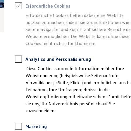
Reifenpakete
Erforderliche Cookies
Leasing
Leasing-Angebote
Erforderliche Cookies helfen dabei, eine Website
Gebrauchtwagen Leasing
nutzbar zu machen, indem sie Grundfunktionen wie
Junge Gebrauchtwagen-Leasing
Elektroauto Leasing
Seitennavigation und Zugriff auf sichere Bereiche de
Kleinwagen-Leasing
Website ermöglichen. Die Website kann ohne diese
Leasing ohne Anzahlung
Cookies nicht richtig funktionieren.
Finanzierung
Autokredit mit Schlussrate
Versicherungen und Garantien
Analytics und Personalisierung
Kfz-Versicherung
Verantwortlich für die Inhalte auf dieser Seite ist die Autocenter
Restschuldversicherungen
Diese Cookies sammeln Informationen über Ihre
Gaus GmbH & Co. KG
(
Impressum & Rechtliches
)
Garantien
Websitenutzung (beispielsweise Seitenaufrufe,
Wartungsverträge
Geschäftskunden
Verweildauer je Seite, Klicks) und ermöglichen uns b
Professional Class bei Volkswagen
Unsere 
Teilnahme, Ihre Umfrageergebnisse in die
Großkunden
Websiteoptimierung mit einzubeziehen. Damit helf
Behörden
Direktkunden
sie uns, Ihr Nutzererlebnis persönlich auf Sie
Sonderfahrzeuge
Dingerdisser Straße 1, 33699 Bielefeld
zuzuschneiden.
Anpfiff zum Gewinn
Elektromobilität
Montag
-
Freitag
08:00
-
18:00
Uhr
Elektroautos
Marketing
ID. Tutorials