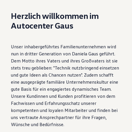
Motorenöl und Flüssigkeiten
Räder und Reifen
Herzlich willkommen im
Pannen- und Unfallhilfe
Economy Service
Autocenter Gaus
Volkswagen Teile
Zubehör
Modellspezifisches Zubehör
Schutz und Pflege
Unser inhabergeführtes Familienunternehmen wird
Transport
Entertainment und Elektronik
nun in dritter Generation von Daniela Gaus geführt.
Individualisieren
Dem Motto ihres Vaters und ihres Großvaters ist sie
Wallbox und Ladekabel
stets treu geblieben: "Technik nutzbringend einsetzen
Digitale Extras
Dienste für Ihr Modell finden
und gute Ideen als Chancen nutzen". Zudem schafft
Volkswagen Apps, Login und Shop
eine ausgeprägte familiäre Unternehmenskultur eine
Handy und Fahrzeug verbinden
gute Basis für ein engagiertes dynamisches Team.
Updates für Software, Karten und Radio
Über Ihr Auto
Unsere Kundinnen und Kunden profitieren von dem
Vorgängermodelle
Fachwissen und Erfahrungsschatz unserer
Kundeninformationen
kompetenten und loyalen Mitarbeiter und finden bei
Volkswagen Kundenbetreuung
Warn- und Kontrollleuchten
uns vertraute Ansprechpartner für ihre Fragen,
Assistenzsysteme
Wünsche und Bedürfnisse.
Digitale Betriebsanleitung
Live Beratung