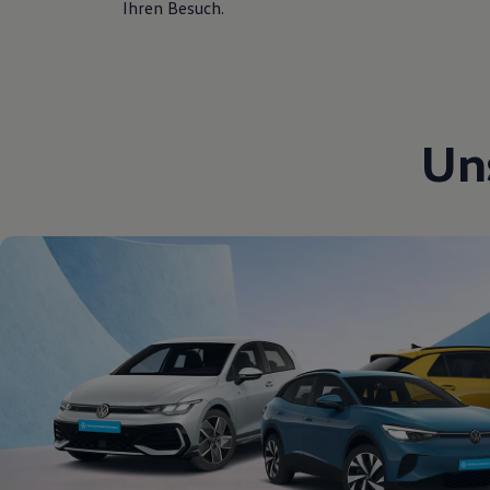
Ihren Besuch.
Hybridautos
Marke und Erlebnis
Volkswagen R und R Experience
R-Modelle
R Experience
Driving Experience
Volkswagen entdecken
Un
Werkbesichtigung
Factory visit
Lifestyle Shop
T-Roc Kollektion
Golf Kollektion
ID. Kollektion
Volkswagen Kollektion
R-Kollektion
GTI Kollektion
Fußball Drop
we drive football
#wedriveproud
Besitzer und Service
myVolkswagen
Software Updates
Service und Ersatzteile
Inspektion und HU/AU
Reparaturen und Checks