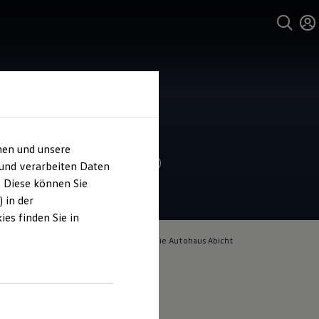
und Service
ohaus Abicht
hen und unsere
4.9
|
262 Bewertungen
 und verarbeiten Daten
. Diese können Sie
 in der
es finden Sie in
lich für die Inhalte auf dieser Seite ist die Autohaus Abicht
pressum & Rechtliches
)