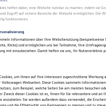
okies
kies helfen dabei, eine Website nutzbar zu machen, indem sie G
und Zugriff auf sichere Bereiche der Website ermöglichen. Die W
tig funktionieren.
rsonalisierung
Unsere Abteilungen
mmeln Informationen über Ihre Websitenutzung (beispielsweise S
eite, Klicks) und ermöglichen uns bei Teilnahme, Ihre Umfrageerge
Montag
-
Freitag
07:30
-
18:00
Uhr
g mit einzubeziehen. Damit helfen sie uns, Ihr Nutzererlebnis pe
Samstag
09:00
-
13:00
Uhr
stadt
Sonntag
Geschlossen
Cookies, um Ihnen auf Ihre Interessen zugeschnittene Werbung a
r Volkswagen Webseiten. Diese Cookies sammeln Informationen 
utzen, zum Beispiel, welche Seiten Sie am meisten besuchen oder
r Zweck dieser Cookies ist es, Ihnen für Sie relevantere und an I
e anzubieten. Sie werden außerdem dazu verwendet, die Erschein
zen und die Effektivität von Kampagnen zu messen und zu steuern