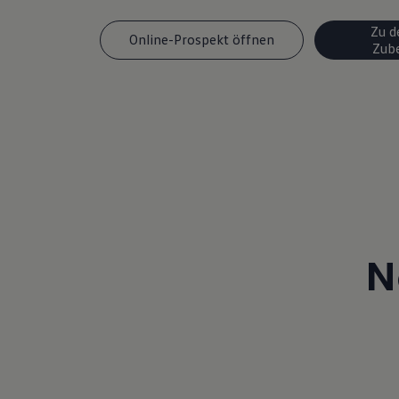
Magazin
Zu d
Lifestyle
Online-Prospekt öffnen
Transport
Zub
Familie
Elektromobilität
Volkswagen R
Pannen- und Unfallhilfe
Volkswagen Kundenbetreuung
N