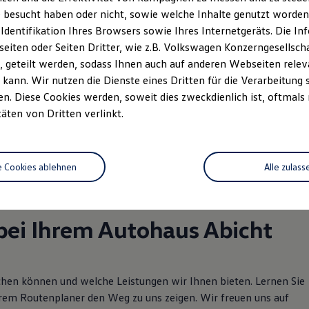
 besucht haben oder nicht, sowie welche Inhalte genutzt worden s
nnen wir Ihnen weiter
 Identifikation Ihres Browsers sowie Ihres Internetgeräts. Die 
iten oder Seiten Dritter, wie z.B. Volkswagen Konzerngesellsch
 geteilt werden, sodass Ihnen auch auf anderen Webseiten rel
kann. Wir nutzen die Dienste eines Dritten für die Verarbeitung 
. Diese Cookies werden, soweit dies zweckdienlich ist, oftmals
rzeugangebot
täten von Dritten verlinkt.
Servicetermin buchen
rdern
e Cookies ablehnen
Alle zulass
bei Ihrem Autohaus Abicht
eichen können und welche Leistungen wir Ihnen bieten. Lernen Sie
rem Routenplaner den Weg zu uns zeigen. Wir freuen uns auf