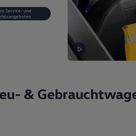
en Service- und
ehörangeboten
eu- &
Gebrauchtwag