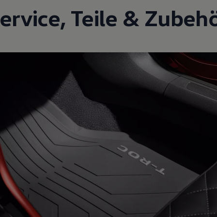
ervice
,
Teile
&
Zubeh