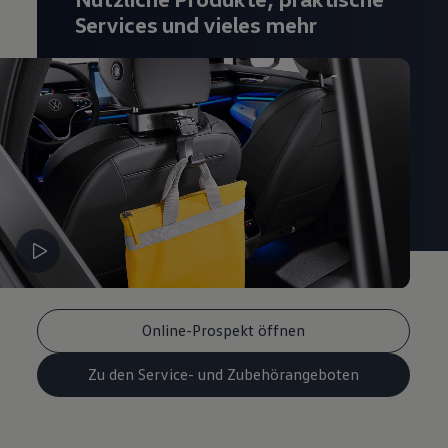
Magazin
Services und vieles mehr
Lifestyle
Transport
Familie
Elektromobilität
Volkswagen R
Pannen- und Unfallhilfe
Volkswagen Kundenbetreuung
Online-Prospekt öffnen
Zu den Service- und Zubehörangeboten