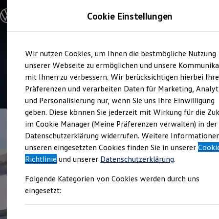
Modelle und Konfigurator
Cookie Einstellungen
Konfigurator
Modelle vergleichen
Konfiguration laden
Zum
Zum
Autosuche
Service
Wir nutzen Cookies, um Ihnen die bestmögliche Nutzung
Hauptinhalt
Footer
Elektroautos
Autohaus Ahrensbök
springen
springen
unserer Webseite zu ermöglichen und unsere Kommunika
ENERGY Sondermodelle
Nutzfahrzeuge
mit Ihnen zu verbessern. Wir berücksichtigen hierbei Ihr
SUV und CUV
4.9
|
66 Bewertungen
Präferenzen und verarbeiten Daten für Marketing, Analyt
Familienautos
und Personalisierung nur, wenn Sie uns Ihre Einwilligung
Kombis
Kompaktwagen
geben. Diese können Sie jederzeit mit Wirkung für die Zu
Sportwagen
im Cookie Manager (Meine Präferenzen verwalten) in der
Schnell verfügbare Fahrzeuge
Angebote und Produkte
Datenschutzerklärung widerrufen. Weitere Informatione
Aktuelle Angebote
unseren eingesetzten Cookies finden Sie in unserer
Cooki
E-Auto-Förderung
Richtlinie
und unserer
Datenschutzerklärung
.
Volkswagen Marktplatz
Die ENERGY Sondermodelle
Folgende Kategorien von Cookies werden durch uns
Junge Gebrauchtwagen und Gebrauchtwagen
Volkswagen Zertifizierte Gebrauchtwagen
eingesetzt:
Elektromobilität bei Gebrauchtwagen
Zubehör- und Serviceangebote
Saisonangebote