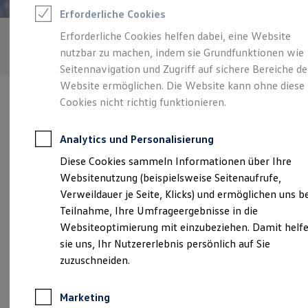
Reifenpakete
Erforderliche Cookies
Leasing
Leasing-Angebote
Erforderliche Cookies helfen dabei, eine Website
Gebrauchtwagen Leasing
nutzbar zu machen, indem sie Grundfunktionen wie
Junge Gebrauchtwagen-Leasing
Elektroauto Leasing
Seitennavigation und Zugriff auf sichere Bereiche de
Kleinwagen-Leasing
Website ermöglichen. Die Website kann ohne diese
Leasing ohne Anzahlung
Cookies nicht richtig funktionieren.
Finanzierung
Autokredit mit Schlussrate
Versicherungen und Garantien
Analytics und Personalisierung
Kfz-Versicherung
Verantwortlich für die Inhalte auf dieser Seite ist die Autohaus
Restschuldversicherungen
Diese Cookies sammeln Informationen über Ihre
Ahrensbök GmbH
(
Impressum & Rechtliches
)
Garantien
Websitenutzung (beispielsweise Seitenaufrufe,
Wartungsverträge
Geschäftskunden
Verweildauer je Seite, Klicks) und ermöglichen uns b
Professional Class bei Volkswagen
Unsere 
Teilnahme, Ihre Umfrageergebnisse in die
Großkunden
Websiteoptimierung mit einzubeziehen. Damit helf
Behörden
Direktkunden
sie uns, Ihr Nutzererlebnis persönlich auf Sie
Sonderfahrzeuge
Plöner Straße 43, 23623 Ahrensbök
zuzuschneiden.
Anpfiff zum Gewinn
Elektromobilität
Montag
-
Freitag
07:45
-
16:45
Uhr
Elektroautos
Marketing
ID. Tutorials