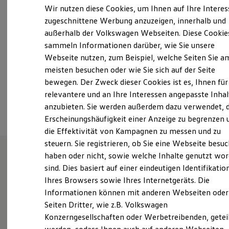
Samstag
Geschlossen
Elektrofahrzeugkonzepte
Wir nutzen diese Cookies, um Ihnen auf Ihre Intere
ID. EVERY1
Sonntag
Geschlossen
zugeschnittene Werbung anzuzeigen, innerhalb und
Reichweite
außerhalb der Volkswagen Webseiten. Diese Cookie
Reichweite der ID. Modelle
autohaus-ahrensboek@t-online.de
Reichweite im Winter
sammeln Informationen darüber, wie Sie unsere
Rekuperation
Webseite nutzen, zum Beispiel, welche Seiten Sie a
Laden
+49 4525 49770
meisten besuchen oder wie Sie sich auf der Seite
Laden unterwegs
Laden Zuhause
bewegen. Der Zweck dieser Cookies ist es, Ihnen für
Ladestationen finden
relevantere und an Ihre Interessen angepasste Inhal
Ansprechpartner
Ladezeitensimulator
anzubieten. Sie werden außerdem dazu verwendet, d
Batterie
Sicherheit
Erscheinungshäufigkeit einer Anzeige zu begrenzen 
Garantie und Lebensdauer
die Effektivität von Kampagnen zu messen und zu
Nachhaltigkeit
steuern. Sie registrieren, ob Sie eine Webseite besuc
Technologie
Kosten und Kauf
haben oder nicht, sowie welche Inhalte genutzt wo
Verbrauchskosten
sind. Dies basiert auf einer eindeutigen Identifikatio
Unsere Leistungen
im
Kaufoptionen
Ihres Browsers sowie Ihres Internetgeräts. Die
E-Auto-Förderung
Überblick
Software und Konnektivität
Informationen können mit anderen Webseiten oder
Die ID. Software 6
Seiten Dritter, wie z.B. Volkswagen
ID. Software Versionen und Updates
Service
Konzerngesellschaften oder Werbetreibenden, getei
Digitale Extras
Schnittstellen zu Ihrem ID.