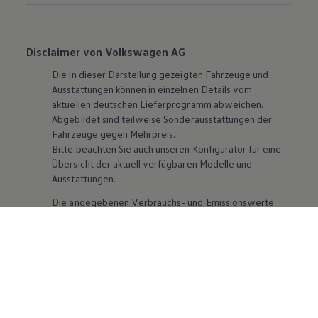
Disclaimer von Volkswagen AG
Die in dieser Darstellung gezeigten Fahrzeuge und
Ausstattungen können in einzelnen Details vom
aktuellen deutschen Lieferprogramm abweichen.
Abgebildet sind teilweise Sonderausstattungen der
Fahrzeuge gegen Mehrpreis.
Bitte beachten Sie auch unseren Konfigurator für eine
Übersicht der aktuell verfügbaren Modelle und
Ausstattungen.
Die angegebenen Verbrauchs- und Emissionswerte
beziehen sich nicht auf ein einzelnes Fahrzeug und sind
nicht Bestandteil des Angebots, sondern dienen allein
Vergleichszwecken zwischen den verschiedenen
Fahrzeugtypen. Zusatzausstattungen und
Zubehör
(Anbauteile, Reifenformat usw.) können relevante
Fahrzeugparameter, wie
z. B.
Gewicht, Rollwiderstand
und Aerodynamik verändern und neben Witterungs-