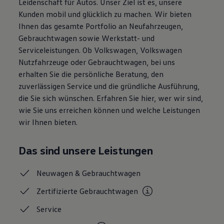
Leidenschaft für Autos. Unser Ziel ist es, unsere
Magazin
Kunden mobil und glücklich zu machen. Wir bieten
Lifestyle
Ihnen das gesamte Portfolio an Neufahrzeugen,
Transport
Familie
Gebrauchtwagen sowie Werkstatt- und
Elektromobilität
Serviceleistungen. Ob Volkswagen, Volkswagen
Volkswagen R
Nutzfahrzeuge oder Gebrauchtwagen, bei uns
Pannen- und Unfallhilfe
Volkswagen Kundenbetreuung
erhalten Sie die persönliche Beratung, den
zuverlässigen Service und die gründliche Ausführung,
die Sie sich wünschen. Erfahren Sie hier, wer wir sind,
wie Sie uns erreichen können und welche Leistungen
wir Ihnen bieten.
Das sind unsere Leistungen
Neuwagen &
Gebrauchtwagen
Zertifizierte
Gebrauchtwagen
Service