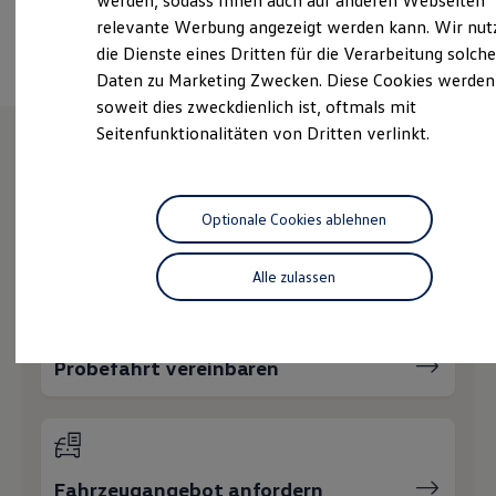
werden, sodass Ihnen auch auf anderen Webseiten
Hybridautos
Ansprechpartner
relevante Werbung angezeigt werden kann. Wir nut
Marke und Erlebnis
die Dienste eines Dritten für die Verarbeitung solche
Volkswagen R und R Experience
R-Modelle
Daten zu Marketing Zwecken. Diese Cookies werden
R Experience
soweit dies zweckdienlich ist, oftmals mit
Driving Experience
Seitenfunktionalitäten von Dritten verlinkt.
Volkswagen entdecken
Werkbesichtigung
Factory visit
Wie können wir
Lifestyle Shop
T-Roc Kollektion
Optionale Cookies ablehnen
Ihnen weiterhelfen?
Golf Kollektion
ID. Kollektion
Volkswagen Kollektion
Alle zulassen
R-Kollektion
GTI Kollektion
Fußball Drop
we drive football
Probefahrt vereinbaren
#wedriveproud
Besitzer und Service
myVolkswagen
Software Updates
Service und Ersatzteile
Inspektion und HU/AU
Fahrzeugangebot anfordern
Reparaturen und Checks