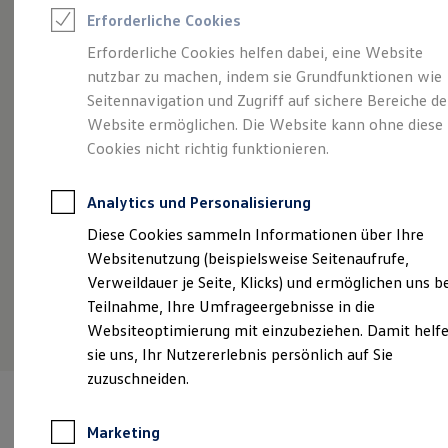
Reifenpakete
Erforderliche Cookies
Leasing
Leasing-Angebote
Erforderliche Cookies helfen dabei, eine Website
Angebot gültig bis 30.09.2026
Privatkunden
Gebrauchtwagen Leasing
nutzbar zu machen, indem sie Grundfunktionen wie
Junge Gebrauchtwagen-Leasing
Sommer gut,
Rate noch besser.
Vo
Elektroauto Leasing
Seitennavigation und Zugriff auf sichere Bereiche de
Kleinwagen-Leasing
Website ermöglichen. Die Website kann ohne diese
Mehr Leistung für Ihr Budget: Ihr Traum-
Mi
Leasing ohne Anzahlung
Cookies nicht richtig funktionieren.
Finanzierung
Verbrenner zu eiskalt kalkulierten Leasingraten.
en
Autokredit mit Schlussrate
Versicherungen und Garantien
Analytics und Personalisierung
Kfz-Versicherung
Details ansehen
Restschuldversicherungen
Diese Cookies sammeln Informationen über Ihre
Garantien
Websitenutzung (beispielsweise Seitenaufrufe,
Wartungsverträge
Geschäftskunden
Verweildauer je Seite, Klicks) und ermöglichen uns b
Professional Class bei Volkswagen
Teilnahme, Ihre Umfrageergebnisse in die
Großkunden
Websiteoptimierung mit einzubeziehen. Damit helf
Behörden
Direktkunden
sie uns, Ihr Nutzererlebnis persönlich auf Sie
Sonderfahrzeuge
zuzuschneiden.
Anpfiff zum Gewinn
Elektromobilität
Elektroautos
Marketing
ID. Tutorials