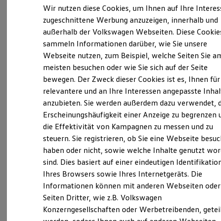
Elektrofahrzeugkonzepte
Wir nutzen diese Cookies, um Ihnen auf Ihre Intere
ID. EVERY1
Verantwortlich für die Inhalte auf dieser Seite ist die Autohaus
zugeschnittene Werbung anzuzeigen, innerhalb und
Reichweite
Albertsmeyer Nordhausen GmbH & Co. KG
außerhalb der Volkswagen Webseiten. Diese Cookie
Reichweite der ID. Modelle
(
Impressum & Rechtliches
)
Reichweite im Winter
sammeln Informationen darüber, wie Sie unsere
Rekuperation
Webseite nutzen, zum Beispiel, welche Seiten Sie a
Laden
Unsere 
meisten besuchen oder wie Sie sich auf der Seite
Laden unterwegs
Laden Zuhause
bewegen. Der Zweck dieser Cookies ist es, Ihnen für
Ladestationen finden
relevantere und an Ihre Interessen angepasste Inhal
Ladezeitensimulator
Helmestraße 111, 99734 Nordhausen
anzubieten. Sie werden außerdem dazu verwendet, d
Batterie
Sicherheit
Erscheinungshäufigkeit einer Anzeige zu begrenzen 
Garantie und Lebensdauer
Montag
-
Freitag
07:00
-
18:30
Uhr
die Effektivität von Kampagnen zu messen und zu
Nachhaltigkeit
steuern. Sie registrieren, ob Sie eine Webseite besuc
Technologie
Samstag
08:00
-
12:00
Uhr
Kosten und Kauf
haben oder nicht, sowie welche Inhalte genutzt wo
Sonntag
Geschlossen
Verbrauchskosten
sind. Dies basiert auf einer eindeutigen Identifikatio
Kaufoptionen
Ihres Browsers sowie Ihres Internetgeräts. Die
E-Auto-Förderung
info@albertsmeyer.com
Software und Konnektivität
Informationen können mit anderen Webseiten oder
Die ID. Software 6
Seiten Dritter, wie z.B. Volkswagen
+49 3631 61800
ID. Software Versionen und Updates
Konzerngesellschaften oder Werbetreibenden, getei
Digitale Extras
Schnittstellen zu Ihrem ID.