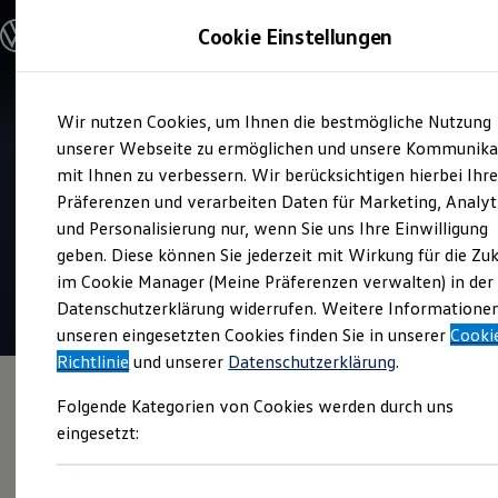
Modelle und Konfigurator
Cookie Einstellungen
Konfigurator
Modelle vergleichen
Konfiguration laden
Zum
Zum
Autosuche
Wir nutzen Cookies, um Ihnen die bestmögliche Nutzung
Hauptinhalt
Footer
Elektroautos
Verkauf und Service
springen
springen
unserer Webseite zu ermöglichen und unsere Kommunika
ENERGY Sondermodelle
Autohaus Albertsmeyer
Nutzfahrzeuge
mit Ihnen zu verbessern. Wir berücksichtigen hierbei Ihr
SUV und CUV
Nordhausen
Präferenzen und verarbeiten Daten für Marketing, Analyt
Familienautos
und Personalisierung nur, wenn Sie uns Ihre Einwilligung
Kombis
4.7
|
143 Bewertungen
Kompaktwagen
geben. Diese können Sie jederzeit mit Wirkung für die Zu
Sportwagen
im Cookie Manager (Meine Präferenzen verwalten) in der
Schnell verfügbare Fahrzeuge
Angebote und Produkte
Datenschutzerklärung widerrufen. Weitere Informatione
Aktuelle Angebote
unseren eingesetzten Cookies finden Sie in unserer
Cooki
E-Auto-Förderung
Richtlinie
und unserer
Datenschutzerklärung
.
Volkswagen Marktplatz
Die ENERGY Sondermodelle
Folgende Kategorien von Cookies werden durch uns
Junge Gebrauchtwagen und Gebrauchtwagen
Volkswagen Zertifizierte Gebrauchtwagen
eingesetzt:
Elektromobilität bei Gebrauchtwagen
Zubehör- und Serviceangebote
Saisonangebote