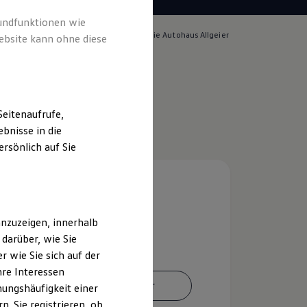
rundfunktionen wie
lich für die Inhalte auf dieser Seite ist die Autohaus Allgeier
ebsite kann ohne diese
pressum & Rechtliches
)
eitenaufrufe,
bnisse in die
rsönlich auf Sie
nzuzeigen, innerhalb
darüber, wie Sie
 wie Sie sich auf der
hre Interessen
Ansprechpartner
ungshäufigkeit einer
. Sie registrieren, ob