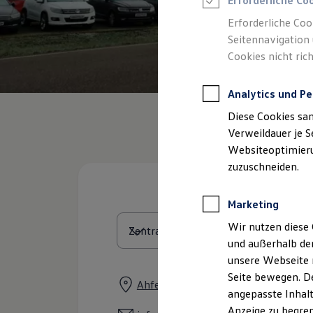
Erforderliche Co
Reifenpakete
Leasing
Erforderliche Coo
Leasing-Angebote
Seitennavigation 
Gebrauchtwagen Leasing
Cookies nicht rich
Junge Gebrauchtwagen-Leasing
Elektroauto Leasing
Kleinwagen-Leasing
Analytics und Pe
Leasing ohne Anzahlung
Finanzierung
Diese Cookies sa
Autokredit mit Schlussrate
Versicherungen und Garantien
Verweildauer je S
Kfz-Versicherung
Websiteoptimierun
Restschuldversicherungen
zuzuschneiden.
Garantien
Wartungsverträge
Geschäftskunden
Marketing
Professional Class bei Volkswagen
Großkunden
Wir nutzen diese 
Behörden
und außerhalb de
Direktkunden
Sonderfahrzeuge
unsere Webseite n
Anpfiff zum Gewinn
Seite bewegen. De
Elektromobilität
Ahfeldstraße 2, 77781 Biberach
angepasste Inhalt
Elektroautos
ID. Tutorials
Anzeige zu begren