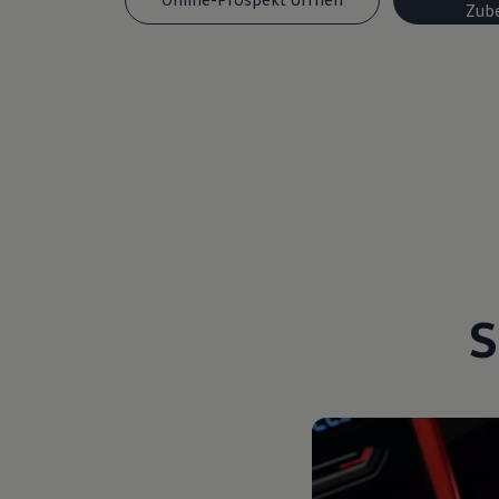
Zub
Magazin
Lifestyle
Transport
Familie
Elektromobilität
Volkswagen R
Pannen- und Unfallhilfe
Volkswagen Kundenbetreuung
S