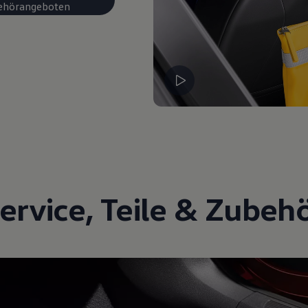
ehörangeboten
ervice
,
Teile
&
Zubeh