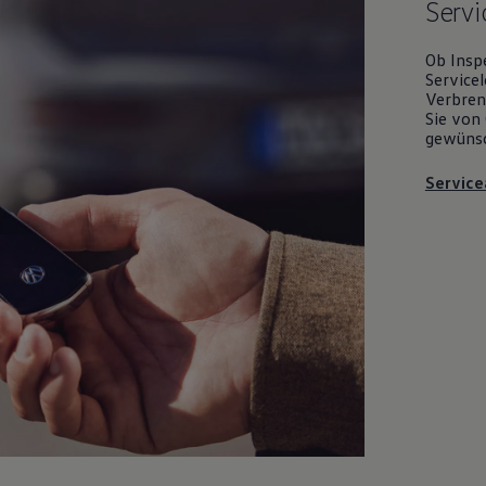
Servi
Ob Insp
Servicel
Verbrenn
Sie von 
gewüns
Service