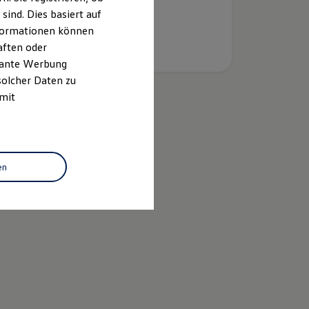
ind. Dies basiert auf
Informationen können
aften oder
evante Werbung
solcher Daten zu
 mit
k
en
n Economy