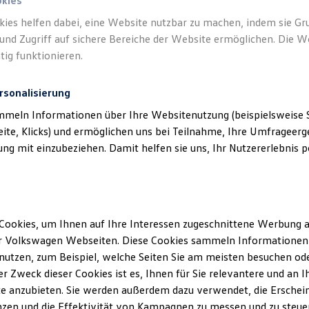
okies
kies helfen dabei, eine Website nutzbar zu machen, indem sie G
Verantwort
und Zugriff auf sichere Bereiche der Website ermöglichen. Die W
GmbH
(
Im
tig funktionieren.
rsonalisierung
mmeln Informationen über Ihre Websitenutzung (beispielsweise S
eite, Klicks) und ermöglichen uns bei Teilnahme, Ihre Umfrageerge
g mit einzubeziehen. Damit helfen sie uns, Ihr Nutzererlebnis pe
Cookies, um Ihnen auf Ihre Interessen zugeschnittene Werbung a
Unsere Abteilungen
r Volkswagen Webseiten. Diese Cookies sammeln Informationen 
utzen, zum Beispiel, welche Seiten Sie am meisten besuchen oder
Montag
-
Freitag
07:00
-
18:30
Uhr
r Zweck dieser Cookies ist es, Ihnen für Sie relevantere und an I
Samstag
08:00
-
12:00
Uhr
e anzubieten. Sie werden außerdem dazu verwendet, die Erschein
Sonntag
Geschlossen
zen und die Effektivität von Kampagnen zu messen und zu steuern