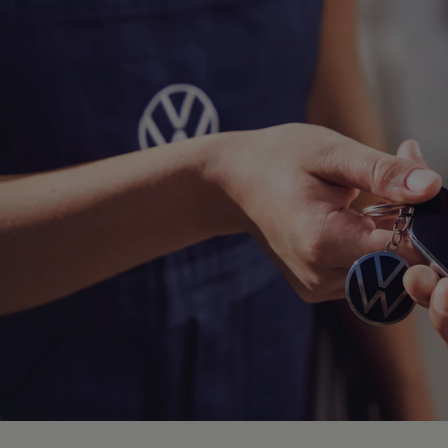
Hybridautos
Marke und Erlebnis
Volkswagen R und R Experience
R-Modelle
R Experience
Driving Experience
Volkswagen entdecken
Werkbesichtigung
Factory visit
Lifestyle Shop
T-Roc Kollektion
Golf Kollektion
ID. Kollektion
Volkswagen Kollektion
R-Kollektion
GTI Kollektion
Fußball Drop
we drive football
#wedriveproud
Besitzer und Service
myVolkswagen
Software Updates
Service und Ersatzteile
Inspektion und HU/AU
Reparaturen und Checks