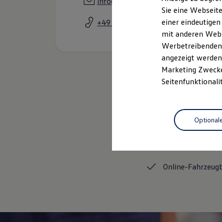
info@vw-allgeier.de
Elektrofahrzeugkonzepte
Sie eine Webseite
ID. EVERY1
einer eindeutigen
+49 7835 63960
Reichweite
Reichweite der ID. Modelle
mit anderen Webse
Reichweite im Winter
Werbetreibenden,
Rekuperation
angezeigt werden 
Laden
Laden unterwegs
Marketing Zwecken
Laden Zuhause
Seitenfunktionali
Ladestationen finden
Ladezeitensimulator
Batterie
Sicherheit
Optional
Garantie und Lebensdauer
Nachhaltigkeit
Gebrauchtwagen
Technologie
Kosten und Kauf
Verbrauchskosten
Kaufoptionen
Online-Fahrzeug
E-Auto-Förderung
Software und Konnektivität
Die ID. Software 6
ID. Software Versionen und Updates
Digitale Extras
Schnittstellen zu Ihrem ID.