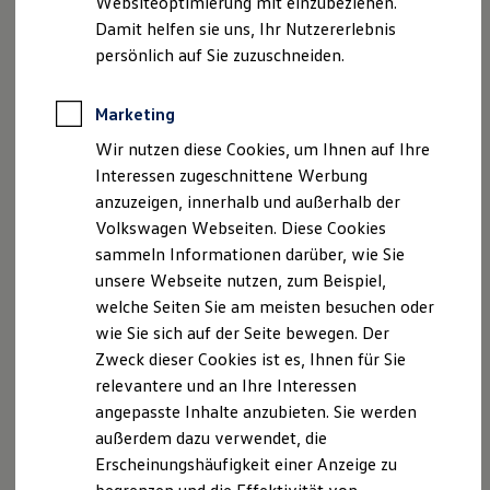
Websiteoptimierung mit einzubeziehen.
Geschäftsführer: Klaus Maier
Elektrofahrzeugkonzepte
Damit helfen sie uns, Ihr Nutzererlebnis
Umsatzsteueridentifikationsnummer: DE249252137
ID. EVERY1
Reichweite
persönlich auf Sie zuzuschneiden.
Registergericht & Handelsregister: Amtsgericht Hanau
Reichweite der ID. Modelle
/ HRB 91811
Reichweite im Winter
Hinweis gemäß § 36
Rekuperation
Marketing
Laden
Verbraucherstreitbeilegungsgesetz (VSBG): Wir sind
Wir nutzen diese Cookies, um Ihnen auf Ihre
Laden unterwegs
zur Teilnahme an einem Streitbeilegungsverfahren
Laden Zuhause
Interessen zugeschnittene Werbung
vor einer Verbraucherschlichtungsstelle weder bereit
Ladestationen finden
anzuzeigen, innerhalb und außerhalb der
Ladezeitensimulator
noch dazu verpflichtet.
Volkswagen Webseiten. Diese Cookies
Batterie
Sicherheit
sammeln Informationen darüber, wie Sie
Garantie und Lebensdauer
unsere Webseite nutzen, zum Beispiel,
Nachhaltigkeit
Datenschutzerklärung
welche Seiten Sie am meisten besuchen oder
Technologie
Kosten und Kauf
wie Sie sich auf der Seite bewegen. Der
Verbrauchskosten
Zweck dieser Cookies ist es, Ihnen für Sie
Datenschutzerklärung
Kaufoptionen
relevantere und an Ihre Interessen
E-Auto-Förderung
Software und Konnektivität
A. Verantwortlicher
angepasste Inhalte anzubieten. Sie werden
Die ID. Software 6
außerdem dazu verwendet, die
ID. Software Versionen und Updates
Wir freuen uns, dass Sie unsere Webseite der
Erscheinungshäufigkeit einer Anzeige zu
Digitale Extras
Autohaus Am Steinheimer Tor GmbH besuchen. Im
Schnittstellen zu Ihrem ID.