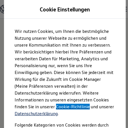
Modelle und Konfigurator
Cookie Einstellungen
Konfigurator
Modelle vergleichen
Konfiguration laden
Zum
Zum
Autosuche
Wir nutzen Cookies, um Ihnen die bestmögliche
Hauptinhalt
Footer
Elektroautos
springen
springen
Nutzung unserer Webseite zu ermöglichen und
ENERGY Sondermodelle
Nutzfahrzeuge
unsere Kommunikation mit Ihnen zu verbessern.
Autohaus Am
SUV und CUV
Wir berücksichtigen hierbei Ihre Präferenzen und
Familienautos
verarbeiten Daten für Marketing, Analytics und
Kombis
Steinheimer Tor
Kompaktwagen
Personalisierung nur, wenn Sie uns Ihre
Sportwagen
Einwilligung geben. Diese können Sie jederzeit mit
GmbH | Impressum
Schnell verfügbare Fahrzeuge
Angebote und Produkte
Wirkung für die Zukunft im Cookie Manager
Aktuelle Angebote
(Meine Präferenzen verwalten) in der
& Rechtliches
E-Auto-Förderung
Datenschutzerklärung widerrufen. Weitere
Volkswagen Marktplatz
Informationen zu unseren eingesetzten Cookies
Die ENERGY Sondermodelle
Junge Gebrauchtwagen und Gebrauchtwagen
Hier finden Sie Informationen über uns
finden Sie in unserer
Cookie-Richtlinie
und unserer
Volkswagen Zertifizierte Gebrauchtwagen
Datenschutzerklärung
.
(Autohaus Am Steinheimer Tor GmbH)
Elektromobilität bei Gebrauchtwagen
Zubehör- und Serviceangebote
als verantwortlichen Anbieter von
Folgende Kategorien von Cookies werden durch
Saisonangebote