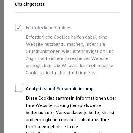
Inhalten und Angeboten, die auf dieser
Reifenpakete
uns eingesetzt:
Leasing
Website speziell aufgeführt sind.
Leasing-Angebote
Gebrauchtwagen Leasing
Junge Gebrauchtwagen-Leasing
Erforderliche Cookies
Elektroauto Leasing
Kleinwagen-Leasing
Erforderliche Cookies helfen dabei, eine
Impressum
Leasing ohne Anzahlung
Website nutzbar zu machen, indem sie
Finanzierung
Autokredit mit Schlussrate
Grundfunktionen wie Seitennavigation und
Datenschutzerklärung
Versicherungen und Garantien
Zugriff auf sichere Bereiche der Website
Kfz-Versicherung
ermöglichen. Die Website kann ohne diese
Restschuldversicherungen
Garantien
Cookies nicht richtig funktionieren.
Impressum
Wartungsverträge
Geschäftskunden
Professional Class bei Volkswagen
Analytics und Personalisierung
Autohaus am Steinheimer Tor GmbH
Großkunden
Diese Cookies sammeln Informationen über
Am Steinheimer Tor 4
Behörden
Direktkunden
Ihre Websitenutzung (beispielsweise
63450 Hanau
Sonderfahrzeuge
Seitenaufrufe, Verweildauer je Seite, Klicks)
Telefon: 06181-42828-0
Anpfiff zum Gewinn
und ermöglichen uns bei Teilnahme, Ihre
Fax: 06181-42828-29
Elektromobilität
Elektroautos
Umfrageergebnisse in die
E-Mail:
info@vw-hanau.de
ID. Tutorials