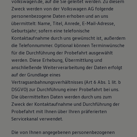
volkswagen.de, auf die Sie geleitet werden. Zu diesem
Magazin
Zweck werden von der Volkswagen AG folgende
Lifestyle
personenbezogene Daten erhoben und an uns
Transport
Familie
übermittelt: Name, Titel, Anrede, E-Mail-Adresse,
Elektromobilität
Geburtsjahr; sofern eine telefonische
Volkswagen R
Kontaktaufnahme durch uns gewünscht ist, außerdem
Pannen- und Unfallhilfe
Volkswagen Kundenbetreuung
die Telefonnummer. Optional können Terminwünsche
für die Durchführung der Probefahrt ausgewählt
werden. Diese Erhebung, Übermittlung und
anschließende Weiterverarbeitung der Daten erfolgt
auf der Grundlage eines
Vertragsanbahnungsverhältnisses (Art 6 Abs. 1 lit. b
DSGVO) zur Durchführung einer Probefahrt bei uns.
Die übermittelten Daten werden durch uns zum
Zweck der Kontaktaufnahme und Durchführung der
Probefahrt mit Ihnen über Ihren präferierten
Servicekanal verwendet.
Die von Ihnen angegebenen personenbezogenen