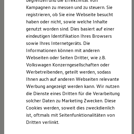
begrenzen und die Effektivität von
Hybridautos
Folgenden informieren wir Sie über die Verarbeitung
Kampagnen zu messen und zu steuern. Sie
Marke und Erlebnis
Ihrer personenbezogenen Daten durch uns im
registrieren, ob Sie eine Webseite besucht
Volkswagen R und R Experience
Zusammenhang mit Ihrem Besuch unserer Webseite.
R-Modelle
haben oder nicht, sowie welche Inhalte
R Experience
genutzt worden sind. Dies basiert auf einer
Driving Experience
B. Verarbeitung Ihrer personenbezogenen Daten
eindeutigen Identifikation Ihres Browsers
Volkswagen entdecken
Werkbesichtigung
sowie Ihres Internetgeräts. Die
Unsere Webseite bietet Ihnen verschiedene
Factory visit
Informationen können mit anderen
Lifestyle Shop
Angebote, die wir Ihnen in Bezug auf dabei durch uns
Webseiten oder Seiten Dritter, wie z.B.
T-Roc Kollektion
verarbeitete personenbezogene Daten im Folgenden
Golf Kollektion
Volkswagen Konzerngesellschaften oder
näher erläutern möchten. Bei der Datenverarbeitung
ID. Kollektion
Werbetreibenden, geteilt werden, sodass
Volkswagen Kollektion
im Zusammenhang mit unserer Webseite unterstützt
Ihnen auch auf anderen Webseiten relevante
R-Kollektion
uns die Volkswagen AG als Auftragsverarbeiterin.
GTI Kollektion
Werbung angezeigt werden kann. Wir nutzen
Fußball Drop
die Dienste eines Dritten für die Verarbeitung
I. Verarbeitung von Protokolldateien
we drive football
solcher Daten zu Marketing Zwecken. Diese
#wedriveproud
Besitzer und Service
Bei Ihrem Besuch auf unserer Webseite verarbeiten
Cookies werden, soweit dies zweckdienlich
myVolkswagen
wir die folgenden Protokolldateien von Ihnen, die
ist, oftmals mit Seitenfunktionalitäten von
Software Updates
keinen Rückschluss auf Ihre Person zulassen: 1. Eine
Dritten verlinkt.
Service und Ersatzteile
Inspektion und HU/AU
anonyme Kennung, die keinen Rückschluss auf Ihre
Reparaturen und Checks