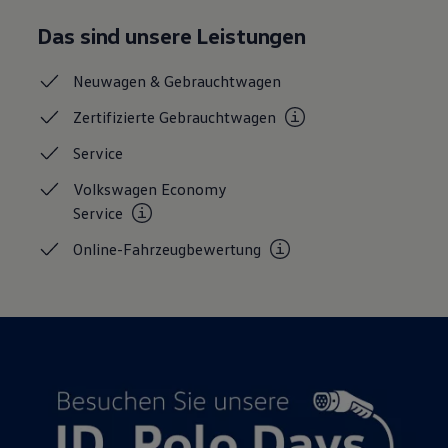
Magazin
Das sind unsere Leistungen
Lifestyle
Transport
Familie
Neuwagen &
Gebrauchtwagen
Elektromobilität
Volkswagen R
Zertifizierte
Gebrauchtwagen
Pannen- und Unfallhilfe
Volkswagen Kundenbetreuung
Service
Volkswagen Economy
Service
Online-Fahrzeugbewertung