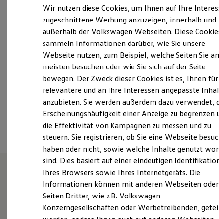
Samstag
09:00
-
13:00
Uhr
Elektrofahrzeugkonzepte
Wir nutzen diese Cookies, um Ihnen auf Ihre Intere
ID. EVERY1
Sonntag
Geschlossen
zugeschnittene Werbung anzuzeigen, innerhalb und
Reichweite
außerhalb der Volkswagen Webseiten. Diese Cookie
Reichweite der ID. Modelle
info@am-tannenkamp.de
Reichweite im Winter
sammeln Informationen darüber, wie Sie unsere
Rekuperation
Webseite nutzen, zum Beispiel, welche Seiten Sie a
Laden
+49 4451 91100
meisten besuchen oder wie Sie sich auf der Seite
Laden unterwegs
Laden Zuhause
bewegen. Der Zweck dieser Cookies ist es, Ihnen für
Über WhatsApp kontaktieren
Ladestationen finden
relevantere und an Ihre Interessen angepasste Inhal
Ladezeitensimulator
anzubieten. Sie werden außerdem dazu verwendet, d
Batterie
Sicherheit
Erscheinungshäufigkeit einer Anzeige zu begrenzen 
Ansprechpartner
Garantie und Lebensdauer
die Effektivität von Kampagnen zu messen und zu
Nachhaltigkeit
steuern. Sie registrieren, ob Sie eine Webseite besuc
Technologie
Kosten und Kauf
haben oder nicht, sowie welche Inhalte genutzt wo
Verbrauchskosten
sind. Dies basiert auf einer eindeutigen Identifikatio
Kaufoptionen
Ihres Browsers sowie Ihres Internetgeräts. Die
E-Auto-Förderung
Software und Konnektivität
Informationen können mit anderen Webseiten oder
Wie können wir
Die ID. Software 6
Seiten Dritter, wie z.B. Volkswagen
ID. Software Versionen und Updates
Konzerngesellschaften oder Werbetreibenden, getei
Ihnen weiterhelfen?
Digitale Extras
Schnittstellen zu Ihrem ID.