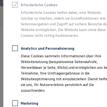
Reifenpakete
Erforderliche Cookies
Leasing
Leasing-Angebote
Erforderliche Cookies helfen dabei, eine Website
Gebrauchtwagen Leasing
nutzbar zu machen, indem sie Grundfunktionen wie
Junge Gebrauchtwagen-Leasing
Elektroauto Leasing
Seitennavigation und Zugriff auf sichere Bereiche de
Kleinwagen-Leasing
Website ermöglichen. Die Website kann ohne diese
Leasing ohne Anzahlung
Cookies nicht richtig funktionieren.
Finanzierung
Autokredit mit Schlussrate
Versicherungen und Garantien
Analytics und Personalisierung
Kfz-Versicherung
Verantwortlich für die Inhalte auf dieser Seite ist die Autohaus Am
Restschuldversicherungen
Diese Cookies sammeln Informationen über Ihre
Tannenkamp GmbH & Co. KG
(
Impressum & Rechtliches
)
Garantien
Websitenutzung (beispielsweise Seitenaufrufe,
Wartungsverträge
Geschäftskunden
Verweildauer je Seite, Klicks) und ermöglichen uns b
Professional Class bei Volkswagen
Unsere 
Teilnahme, Ihre Umfrageergebnisse in die
Großkunden
Websiteoptimierung mit einzubeziehen. Damit helf
Behörden
Direktkunden
sie uns, Ihr Nutzererlebnis persönlich auf Sie
Sonderfahrzeuge
Am Tannenkamp 91, 26316 Varel
zuzuschneiden.
Anpfiff zum Gewinn
Elektromobilität
Montag
-
Freitag
07:30
-
18:00
Uhr
Elektroautos
Marketing
ID. Tutorials