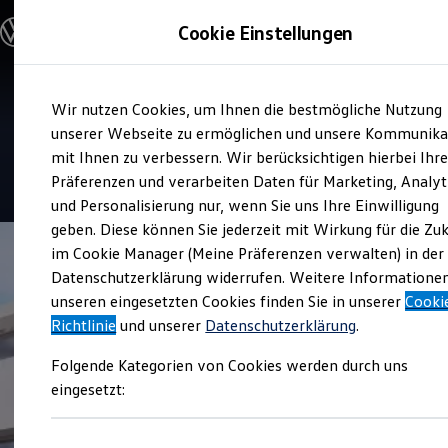
Modelle und Konfigurator
Cookie Einstellungen
Konfigurator
Modelle vergleichen
Konfiguration laden
Zum
Zum
Autosuche
Verkauf und Service
Wir nutzen Cookies, um Ihnen die bestmögliche Nutzung
Hauptinhalt
Footer
Elektroautos
Autohaus Am Tannenkamp
springen
springen
unserer Webseite zu ermöglichen und unsere Kommunika
ENERGY Sondermodelle
Nutzfahrzeuge
mit Ihnen zu verbessern. Wir berücksichtigen hierbei Ihr
SUV und CUV
4.8
|
125 Bewertungen
Präferenzen und verarbeiten Daten für Marketing, Analyt
Familienautos
und Personalisierung nur, wenn Sie uns Ihre Einwilligung
Kombis
Kompaktwagen
geben. Diese können Sie jederzeit mit Wirkung für die Zu
Sportwagen
im Cookie Manager (Meine Präferenzen verwalten) in der
Schnell verfügbare Fahrzeuge
Angebote und Produkte
Datenschutzerklärung widerrufen. Weitere Informatione
Aktuelle Angebote
unseren eingesetzten Cookies finden Sie in unserer
Cooki
E-Auto-Förderung
Richtlinie
und unserer
Datenschutzerklärung
.
Volkswagen Marktplatz
Die ENERGY Sondermodelle
Folgende Kategorien von Cookies werden durch uns
Junge Gebrauchtwagen und Gebrauchtwagen
Volkswagen Zertifizierte Gebrauchtwagen
eingesetzt:
Elektromobilität bei Gebrauchtwagen
Zubehör- und Serviceangebote
Saisonangebote