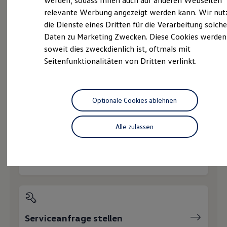
werden, sodass Ihnen auch auf anderen Webseiten
Hybridautos
relevante Werbung angezeigt werden kann. Wir nut
Marke und Erlebnis
die Dienste eines Dritten für die Verarbeitung solche
Volkswagen R und R Experience
R-Modelle
Daten zu Marketing Zwecken. Diese Cookies werden
R Experience
soweit dies zweckdienlich ist, oftmals mit
Probefahrt vereinbaren
Driving Experience
Seitenfunktionalitäten von Dritten verlinkt.
Volkswagen entdecken
Werkbesichtigung
Factory visit
Lifestyle Shop
T-Roc Kollektion
Optionale Cookies ablehnen
Fahrzeugangebot anfordern
Golf Kollektion
ID. Kollektion
Volkswagen Kollektion
Alle zulassen
R-Kollektion
GTI Kollektion
Fußball Drop
Servicetermin buchen
we drive football
#wedriveproud
Besitzer und Service
myVolkswagen
Software Updates
Service und Ersatzteile
Inspektion und HU/AU
Serviceanfrage stellen
Reparaturen und Checks