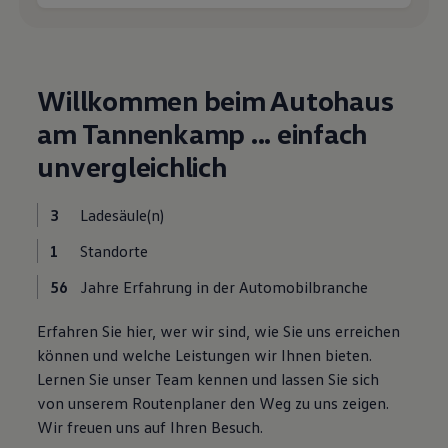
Motorenöl und Flüssigkeiten
Räder und Reifen
Pannen- und Unfallhilfe
Economy Service
Volkswagen Teile
Willkommen beim Autohaus
Zubehör
Modellspezifisches Zubehör
am Tannenkamp ... einfach
Schutz und Pflege
unvergleichlich
Transport
Entertainment und Elektronik
Individualisieren
Wallbox und Ladekabel
3
Ladesäule(n)
Digitale Extras
Dienste für Ihr Modell finden
1
Standorte
Volkswagen Apps, Login und Shop
Handy und Fahrzeug verbinden
56
Jahre Erfahrung in der Automobilbranche
Updates für Software, Karten und Radio
Über Ihr Auto
Erfahren Sie hier, wer wir sind, wie Sie uns erreichen
Vorgängermodelle
können und welche Leistungen wir Ihnen bieten.
Kundeninformationen
Volkswagen Kundenbetreuung
Lernen Sie unser Team kennen und lassen Sie sich
Warn- und Kontrollleuchten
von unserem Routenplaner den Weg zu uns zeigen.
Assistenzsysteme
Wir freuen uns auf Ihren Besuch.
Digitale Betriebsanleitung
Live Beratung