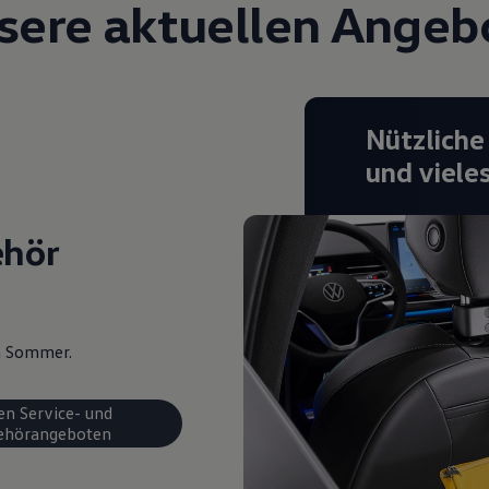
sere aktuellen Angeb
Nützliche
und viele
ehör
en Sommer.
en Service- und
ehörangeboten