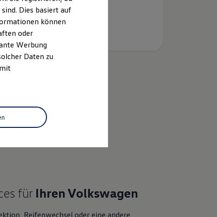
ind. Dies basiert auf
Informationen können
aften oder
evante Werbung
solcher Daten zu
 mit
k
en
bewertung
ces für
Ihren
Volkswagen
ektion, Reifenwechsel oder eine andere