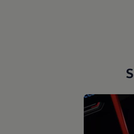
Magazin
Lifestyle
Transport
Familie
Elektromobilität
Volkswagen R
Pannen- und Unfallhilfe
Volkswagen Kundenbetreuung
S