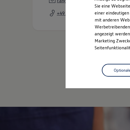
r.angerer@autohaus-angerer.com
Elektrofahrzeugkonzepte
Sie eine Webseite
ID. EVERY1
einer eindeutigen
+49 9451 943000
Reichweite
Reichweite der ID. Modelle
mit anderen Webse
Reichweite im Winter
Werbetreibenden,
Rekuperation
angezeigt werden 
Laden
Laden unterwegs
Marketing Zwecken
Laden Zuhause
Seitenfunktionali
Ladestationen finden
Ladezeitensimulator
Batterie
Sicherheit
Optional
Garantie und Lebensdauer
Nachhaltigkeit
Gebrauc
Technologie
Kosten und Kauf
Verbrauchskosten
Kaufoptionen
E-Auto-Förderung
Software und Konnektivität
Die ID. Software 6
ID. Software Versionen und Updates
Digitale Extras
Schnittstellen zu Ihrem ID.