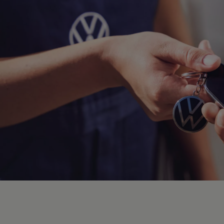
Hybridautos
Marke und Erlebnis
Volkswagen R und R Experience
R-Modelle
R Experience
Driving Experience
Volkswagen entdecken
Werkbesichtigung
Factory visit
Lifestyle Shop
T-Roc Kollektion
Golf Kollektion
ID. Kollektion
Volkswagen Kollektion
R-Kollektion
GTI Kollektion
Fußball Drop
we drive football
#wedriveproud
Besitzer und Service
myVolkswagen
Software Updates
Service und Ersatzteile
Inspektion und HU/AU
Reparaturen und Checks