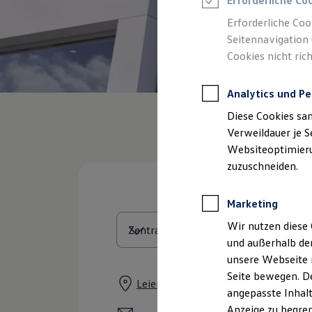
Erforderliche Co
Reifenpakete
Leasing
Erforderliche Coo
Leasing-Angebote
Seitennavigation 
Gebrauchtwagen Leasing
Cookies nicht rich
Junge Gebrauchtwagen-Leasing
Elektroauto Leasing
Kleinwagen-Leasing
Analytics und Pe
Leasing ohne Anzahlung
Finanzierung
Diese Cookies sa
Autokredit mit Schlussrate
Versicherungen und Garantien
Verweildauer je S
Kfz-Versicherung
Websiteoptimierun
Restschuldversicherungen
zuzuschneiden.
Garantien
Wartungsverträge
Geschäftskunden
Marketing
Professional Class bei Volkswagen
Großkunden
Wir nutzen diese 
Behörden
und außerhalb de
Direktkunden
Sonderfahrzeuge
unsere Webseite n
Anpfiff zum Gewinn
Seite bewegen. De
Elektromobilität
Leierndorfer Straße 38, 84069 Schie
angepasste Inhalt
Elektroautos
ID. Tutorials
Anzeige zu begren