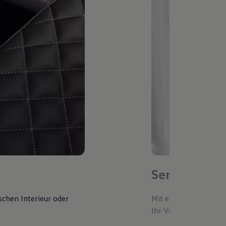
Service-Ter
schen Interieur oder
Mit einem bevorzugte
Ihr Volkswagen autom