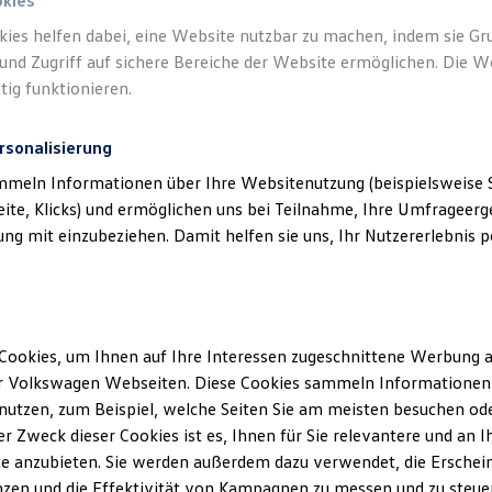
okies
kies helfen dabei, eine Website nutzbar zu machen, indem sie G
Verantwort
und Zugriff auf sichere Bereiche der Website ermöglichen. Die W
GmbH & C
tig funktionieren.
rsonalisierung
mmeln Informationen über Ihre Websitenutzung (beispielsweise S
eite, Klicks) und ermöglichen uns bei Teilnahme, Ihre Umfrageerge
g mit einzubeziehen. Damit helfen sie uns, Ihr Nutzererlebnis pe
Cookies, um Ihnen auf Ihre Interessen zugeschnittene Werbung a
Unsere Abteilungen
r Volkswagen Webseiten. Diese Cookies sammeln Informationen 
Montag
-
Donnerstag
07:30
-
18:00
Uhr
utzen, zum Beispiel, welche Seiten Sie am meisten besuchen oder
Freitag
07:30
-
13:00
Uhr
r Zweck dieser Cookies ist es, Ihnen für Sie relevantere und an I
rling
Samstag
Geschlossen
e anzubieten. Sie werden außerdem dazu verwendet, die Erschein
zen und die Effektivität von Kampagnen zu messen und zu steuern
Sonntag
Geschlossen