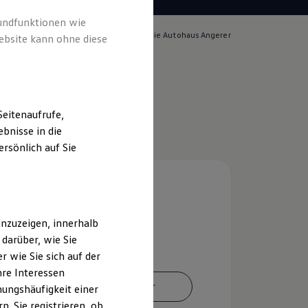
rundfunktionen wie
lich für die Inhalte auf dieser Seite ist die Autohaus Angerer
ebsite kann ohne diese
o. KG
(
Impressum & Rechtliches
)
eitenaufrufe,
bnisse in die
rsönlich auf Sie
nzuzeigen, innerhalb
darüber, wie Sie
 wie Sie sich auf der
hre Interessen
Ansprechpartner
ungshäufigkeit einer
. Sie registrieren, ob