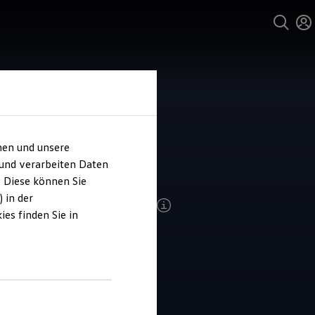
hen und unsere
ohaus Angerer
 und verarbeiten Daten
. Diese können Sie
 in der
ndenzufriedenheit Service 2026
es finden Sie in
4.9
|
76 Bewertungen