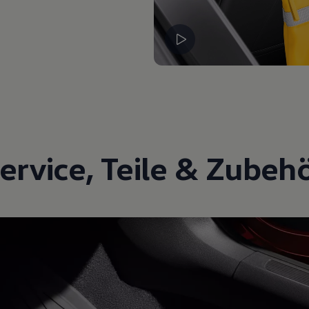
ervice
,
Teile
&
Zubeh