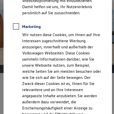
Websiteoptimierung mit einzubeziehen.
Elektrofahrzeugkonzepte
Damit helfen sie uns, Ihr Nutzererlebnis
ID. EVERY1
Reichweite
persönlich auf Sie zuzuschneiden.
Reichweite der ID. Modelle
Reichweite im Winter
Rekuperation
Marketing
Laden
Wir nutzen diese Cookies, um Ihnen auf Ihre
Laden unterwegs
Laden Zuhause
Interessen zugeschnittene Werbung
Ladestationen finden
anzuzeigen, innerhalb und außerhalb der
Ladezeitensimulator
Volkswagen Webseiten. Diese Cookies
Batterie
Sicherheit
sammeln Informationen darüber, wie Sie
Garantie und Lebensdauer
unsere Webseite nutzen, zum Beispiel,
Nachhaltigkeit
welche Seiten Sie am meisten besuchen oder
Technologie
Kosten und Kauf
wie Sie sich auf der Seite bewegen. Der
Verbrauchskosten
Angebot gültig bis 30.09.2026
Privatkunden
Zweck dieser Cookies ist es, Ihnen für Sie
Kaufoptionen
relevantere und an Ihre Interessen
E-Auto-Förderung
Der neue ID. Polo Life
Software und Konnektivität
angepasste Inhalte anzubieten. Sie werden
Die ID. Software 6
außerdem dazu verwendet, die
Ab 189,00 €
mtl. leasen | 6.000,00 € Sonderzahlung | 48
ID. Software Versionen und Updates
Erscheinungshäufigkeit einer Anzeige zu
Monate Laufzeit | Jährliche Fahrleistung: 10.000 km
Digitale Extras
Schnittstellen zu Ihrem ID.