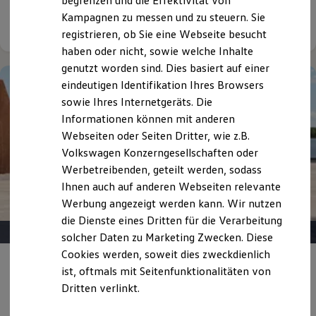
begrenzen und die Effektivität von
Hybridautos
Kampagnen zu messen und zu steuern. Sie
Details ansehen
Marke und Erlebnis
registrieren, ob Sie eine Webseite besucht
Volkswagen R und R Experience
R-Modelle
haben oder nicht, sowie welche Inhalte
R Experience
genutzt worden sind. Dies basiert auf einer
Driving Experience
eindeutigen Identifikation Ihres Browsers
Volkswagen entdecken
Werkbesichtigung
sowie Ihres Internetgeräts. Die
Factory visit
Informationen können mit anderen
Lifestyle Shop
Webseiten oder Seiten Dritter, wie z.B.
T-Roc Kollektion
Golf Kollektion
Volkswagen Konzerngesellschaften oder
ID. Kollektion
Werbetreibenden, geteilt werden, sodass
Volkswagen Kollektion
Ihnen auch auf anderen Webseiten relevante
R-Kollektion
GTI Kollektion
Werbung angezeigt werden kann. Wir nutzen
Fußball Drop
die Dienste eines Dritten für die Verarbeitung
we drive football
solcher Daten zu Marketing Zwecken. Diese
#wedriveproud
Besitzer und Service
Cookies werden, soweit dies zweckdienlich
myVolkswagen
Angebot gültig bis 30.09.2026
Privatkunden
ist, oftmals mit Seitenfunktionalitäten von
Software Updates
Dritten verlinkt.
Service und Ersatzteile
Der neue ID.3 Neo Life.
Inspektion und HU/AU
Reparaturen und Checks