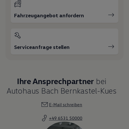
Magazin
Lifestyle
Fahrzeugangebot anfordern
Transport
Familie
Elektromobilität
Volkswagen R
Pannen- und Unfallhilfe
Volkswagen Kundenbetreuung
Serviceanfrage stellen
Ihre Ansprechpartner
bei
Autohaus Bach Bernkastel-Kues
E-Mail schreiben
+49 6531 50000