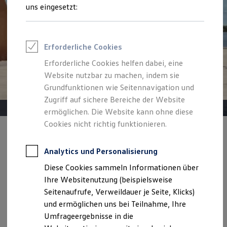
Reifenpakete
uns eingesetzt:
Leasing
Leasing-Angebote
Gebrauchtwagen Leasing
Junge Gebrauchtwagen-Leasing
Erforderliche Cookies
Elektroauto Leasing
Kleinwagen-Leasing
Erforderliche Cookies helfen dabei, eine
Leasing ohne Anzahlung
Website nutzbar zu machen, indem sie
Finanzierung
Autokredit mit Schlussrate
Grundfunktionen wie Seitennavigation und
Versicherungen und Garantien
Zugriff auf sichere Bereiche der Website
Kfz-Versicherung
ermöglichen. Die Website kann ohne diese
Restschuldversicherungen
Garantien
Cookies nicht richtig funktionieren.
Wartungsverträge
Angebot gültig bis 30.09.2026
Privatkunden
Geschäftskunden
Professional Class bei Volkswagen
Analytics und Personalisierung
Der neue ID. Cross Life
Großkunden
Diese Cookies sammeln Informationen über
Behörden
Ab 229,00 €
mtl. leasen | 6.000,00 € Sonderzahlung | 48
Direktkunden
Ihre Websitenutzung (beispielsweise
Monate Laufzeit | Jährliche Fahrleistung: 10.000 km
Sonderfahrzeuge
Seitenaufrufe, Verweildauer je Seite, Klicks)
Anpfiff zum Gewinn
und ermöglichen uns bei Teilnahme, Ihre
Elektromobilität
Details ansehen
Elektroautos
Umfrageergebnisse in die
ID. Tutorials