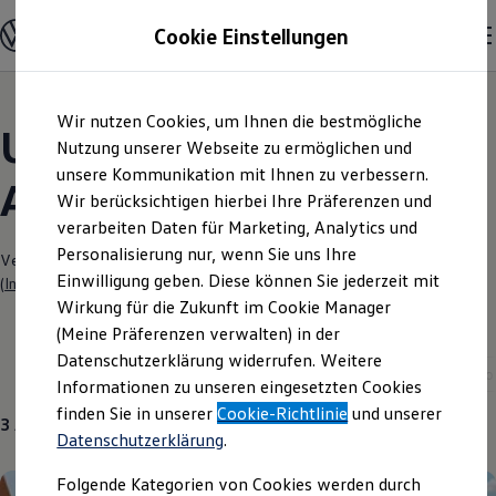
Modelle und Konfigurator
Cookie Einstellungen
Konfigurator
Modelle vergleichen
Konfiguration laden
Zum
Zum
Autosuche
Wir nutzen Cookies, um Ihnen die bestmögliche
Hauptinhalt
Footer
Elektroautos
Unsere aktuellen
springen
springen
Nutzung unserer Webseite zu ermöglichen und
ENERGY Sondermodelle
Nutzfahrzeuge
unsere Kommunikation mit Ihnen zu verbessern.
Angebote und mehr
SUV und CUV
Wir berücksichtigen hierbei Ihre Präferenzen und
Familienautos
verarbeiten Daten für Marketing, Analytics und
Kombis
Kompaktwagen
Personalisierung nur, wenn Sie uns Ihre
Verantwortlich für die Inhalte auf dieser Seite ist die Autohaus Bach e.K.
Sportwagen
Einwilligung geben. Diese können Sie jederzeit mit
(
Impressum & Rechtliches
)
Schnell verfügbare Fahrzeuge
Angebote und Produkte
Wirkung für die Zukunft im Cookie Manager
Aktuelle Angebote
(Meine Präferenzen verwalten) in der
E-Auto-Förderung
Datenschutzerklärung widerrufen. Weitere
Volkswagen Marktplatz
Aktuelle Modelle
Neuwagen
ID. Cross
ID. Polo
Informationen zu unseren eingesetzten Cookies
Die ENERGY Sondermodelle
Junge Gebrauchtwagen und Gebrauchtwagen
finden Sie in unserer
Cookie-Richtlinie
und unserer
3
Angebote
Volkswagen Zertifizierte Gebrauchtwagen
Datenschutzerklärung
.
Elektromobilität bei Gebrauchtwagen
Zubehör- und Serviceangebote
Folgende Kategorien von Cookies werden durch
Saisonangebote