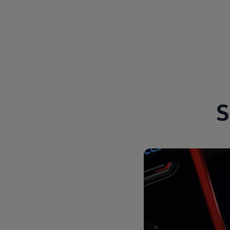
Magazin
Lifestyle
Transport
Familie
Elektromobilität
Volkswagen R
Pannen- und Unfallhilfe
Volkswagen Kundenbetreuung
S