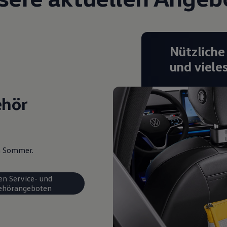
Nützliche
und viele
ehör
en Sommer.
en Service- und
ehörangeboten