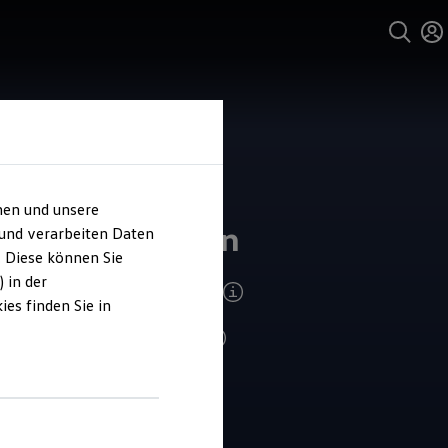
hen und unsere
ohaus Barghorn
 und verarbeiten Daten
. Diese können Sie
 in der
ndenzufriedenheit Service 2026
es finden Sie in
4.9
|
131 Bewertungen