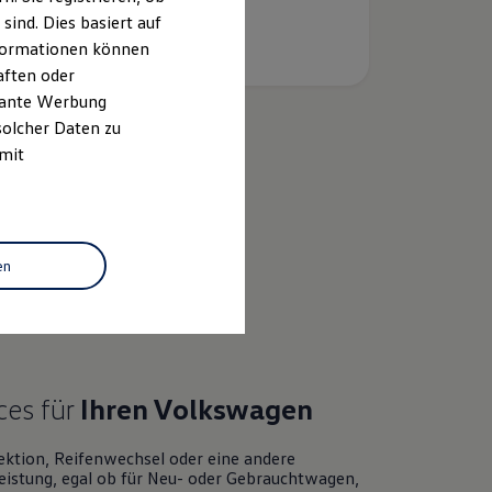
ind. Dies basiert auf
Informationen können
aften oder
evante Werbung
solcher Daten zu
 mit
k
en
ces für
Ihren
Volkswagen
ektion, Reifenwechsel oder eine andere
eistung, egal ob für Neu- oder
Gebrauchtwagen
,