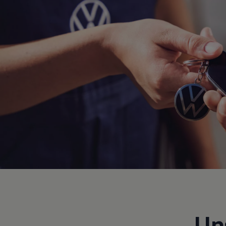
Hybridautos
Marke und Erlebnis
Volkswagen R und R Experience
R-Modelle
R Experience
Driving Experience
Volkswagen entdecken
Werkbesichtigung
Factory visit
Lifestyle Shop
T-Roc Kollektion
Golf Kollektion
ID. Kollektion
Volkswagen Kollektion
R-Kollektion
GTI Kollektion
Fußball Drop
we drive football
#wedriveproud
Besitzer und Service
myVolkswagen
Software Updates
Service und Ersatzteile
Un
Inspektion und HU/AU
Reparaturen und Checks