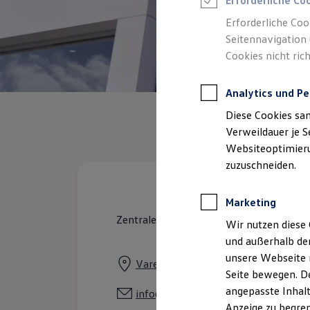
Erforderliche Co
Reifenpakete
Leasing
Erforderliche Coo
Leasing-Angebote
Seitennavigation 
Gebrauchtwagen Leasing
Cookies nicht rich
Junge Gebrauchtwagen-Leasing
Elektroauto Leasing
Kleinwagen-Leasing
Analytics und Pe
Leasing ohne Anzahlung
Finanzierung
Diese Cookies sa
Autokredit mit Schlussrate
Versicherungen und Garantien
Verweildauer je S
Kfz-Versicherung
Websiteoptimierun
Restschuldversicherungen
zuzuschneiden.
Garantien
Wartungsverträge
Geschäftskunden
Marketing
Professional Class bei Volkswagen
Großkunden
Zentrale
Wir nutzen diese 
Behörden
und außerhalb de
Direktkunden
Sonderfahrzeuge
unsere Webseite n
Vareler Straße 32, 26349 Jade
Anpfiff zum Gewinn
Seite bewegen. De
Elektromobilität
angepasste Inhalt
Elektroautos
info@autohaus-barghorn.de
ID. Tutorials
Anzeige zu begren