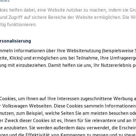
okies
kies helfen dabei, eine Website nutzbar zu machen, indem sie G
Verantwort
und Zugriff auf sichere Bereiche der Website ermöglichen. Die W
Barghorn
tig funktionieren.
rsonalisierung
mmeln Informationen über Ihre Websitenutzung (beispielsweise S
eite, Klicks) und ermöglichen uns bei Teilnahme, Ihre Umfrageerge
g mit einzubeziehen. Damit helfen sie uns, Ihr Nutzererlebnis pe
Cookies, um Ihnen auf Ihre Interessen zugeschnittene Werbung a
r Volkswagen Webseiten. Diese Cookies sammeln Informationen 
Montag
-
Freitag
07:30
-
17:30
Uhr
utzen, zum Beispiel, welche Seiten Sie am meisten besuchen oder
Samstag
Geschlossen
r Zweck dieser Cookies ist es, Ihnen für Sie relevantere und an I
Sonntag
Geschlossen
e anzubieten. Sie werden außerdem dazu verwendet, die Erschein
zen und die Effektivität von Kampagnen zu messen und zu steuern