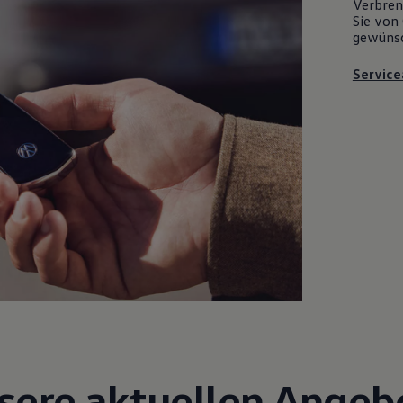
Verbrenn
Sie von 
gewüns
Service
sere aktuellen Angeb