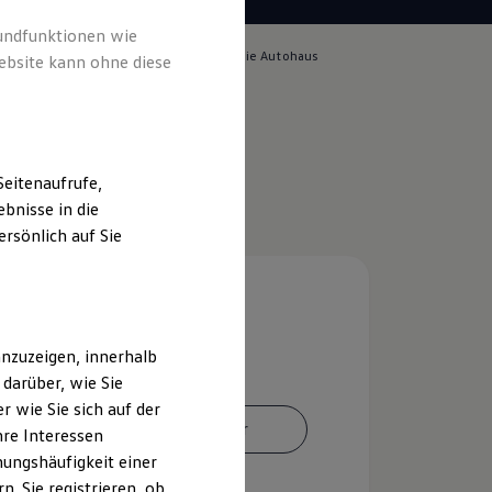
rundfunktionen wie
lich für die Inhalte auf dieser Seite ist die Autohaus
ebsite kann ohne diese
 GmbH
(
Impressum & Rechtliches
)
eitenaufrufe,
bnisse in die
rsönlich auf Sie
nzuzeigen, innerhalb
darüber, wie Sie
 wie Sie sich auf der
Ansprechpartner
hre Interessen
ungshäufigkeit einer
. Sie registrieren, ob