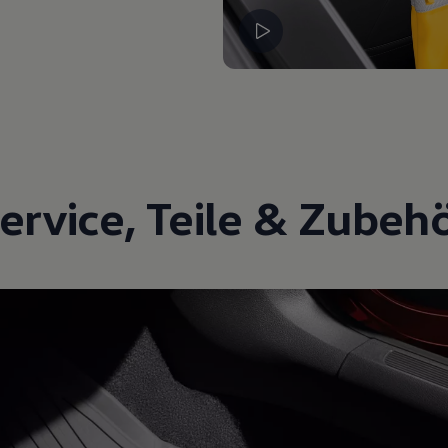
ervice
,
Teile
&
Zubeh