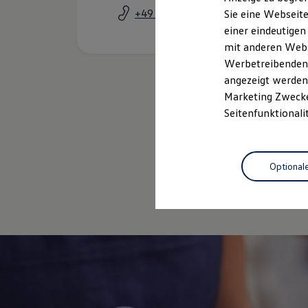
Elektrofahrzeugkonzepte
+49 4454 368
Sie eine Webseite
ID. EVERY1
einer eindeutigen
Reichweite
Reichweite der ID. Modelle
mit anderen Webse
Reichweite im Winter
Werbetreibenden,
Rekuperation
angezeigt werden 
Laden
Laden unterwegs
Marketing Zwecken
Laden Zuhause
Seitenfunktionali
Ladestationen finden
Ladezeitensimulator
Batterie
Sicherheit
Optional
Garantie und Lebensdauer
Nachhaltigkeit
Technologie
Kosten und Kauf
Verbrauchskosten
Kaufoptionen
E-Auto-Förderung
Software und Konnektivität
Die ID. Software 6
ID. Software Versionen und Updates
Digitale Extras
Schnittstellen zu Ihrem ID.