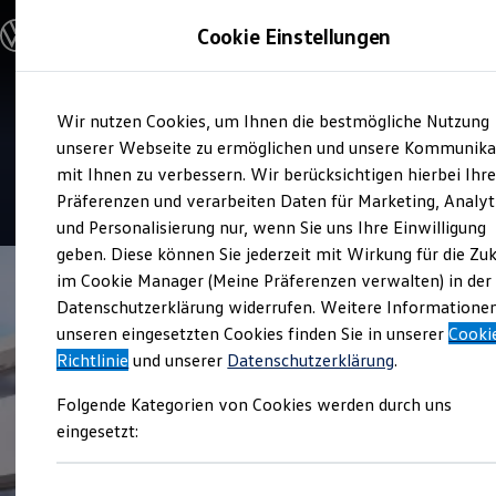
Modelle und Konfigurator
Cookie Einstellungen
Konfigurator
Modelle vergleichen
Konfiguration laden
Zum
Zum
Autosuche
Verkauf und Service
Wir nutzen Cookies, um Ihnen die bestmögliche Nutzung
Hauptinhalt
Footer
Elektroautos
Autohaus Bataille
springen
springen
unserer Webseite zu ermöglichen und unsere Kommunika
ENERGY Sondermodelle
Nutzfahrzeuge
mit Ihnen zu verbessern. Wir berücksichtigen hierbei Ihr
SUV und CUV
4.9
|
382 Bewertungen
Präferenzen und verarbeiten Daten für Marketing, Analyt
Familienautos
und Personalisierung nur, wenn Sie uns Ihre Einwilligung
Kombis
Kompaktwagen
geben. Diese können Sie jederzeit mit Wirkung für die Zu
Sportwagen
im Cookie Manager (Meine Präferenzen verwalten) in der
Schnell verfügbare Fahrzeuge
Angebote und Produkte
Datenschutzerklärung widerrufen. Weitere Informatione
Aktuelle Angebote
unseren eingesetzten Cookies finden Sie in unserer
Cooki
E-Auto-Förderung
Richtlinie
und unserer
Datenschutzerklärung
.
Volkswagen Marktplatz
Die ENERGY Sondermodelle
Folgende Kategorien von Cookies werden durch uns
Junge Gebrauchtwagen und Gebrauchtwagen
Volkswagen Zertifizierte Gebrauchtwagen
eingesetzt:
Elektromobilität bei Gebrauchtwagen
Zubehör- und Serviceangebote
Saisonangebote