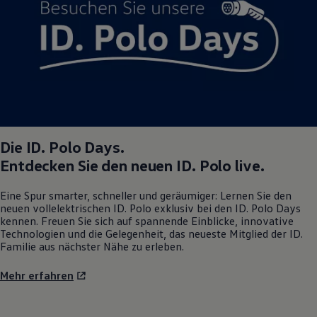
Magazin
Lifestyle
Transport
Familie
Elektromobilität
Volkswagen R
Pannen- und Unfallhilfe
Volkswagen Kundenbetreuung
Die
ID. Polo
Days.
Entdecken Sie den neuen
ID. Polo
live.
Eine Spur smarter, schneller und geräumiger: Lernen Sie den
neuen vollelektrischen
ID. Polo
exklusiv bei den
ID. Polo
Days
kennen. Freuen Sie sich auf spannende Einblicke, innovative
Technologien und die Gelegenheit, das neueste Mitglied der ID.
Familie aus nächster Nähe zu erleben.
Mehr erfahren