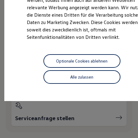
werden, sodass Ihnen auch auf anderen Webseiten
Hybridautos
relevante Werbung angezeigt werden kann. Wir nut
Marke und Erlebnis
die Dienste eines Dritten für die Verarbeitung solche
Volkswagen R und R Experience
Probefahrt vereinbaren
R-Modelle
Daten zu Marketing Zwecken. Diese Cookies werden
R Experience
soweit dies zweckdienlich ist, oftmals mit
Driving Experience
Seitenfunktionalitäten von Dritten verlinkt.
Volkswagen entdecken
Werkbesichtigung
Factory visit
Fahrzeugangebot anfordern
Lifestyle Shop
T-Roc Kollektion
Optionale Cookies ablehnen
Golf Kollektion
ID. Kollektion
Volkswagen Kollektion
Alle zulassen
R-Kollektion
Servicetermin buchen
GTI Kollektion
Fußball Drop
we drive football
#wedriveproud
Besitzer und Service
myVolkswagen
Serviceanfrage stellen
Software Updates
Service und Ersatzteile
Inspektion und HU/AU
Reparaturen und Checks