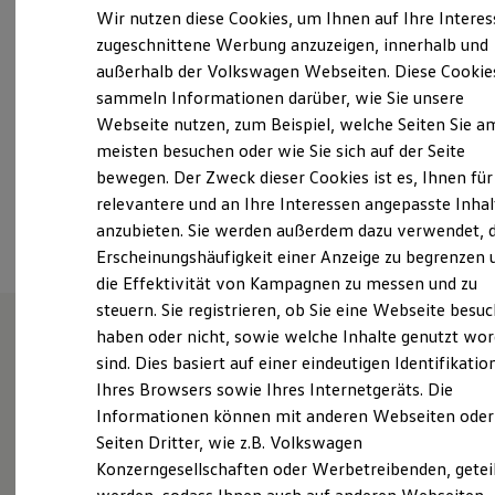
Samstag
Geschlossen
Elektrofahrzeugkonzepte
Wir nutzen diese Cookies, um Ihnen auf Ihre Intere
ID. EVERY1
Sonntag
Geschlossen
zugeschnittene Werbung anzuzeigen, innerhalb und
Reichweite
außerhalb der Volkswagen Webseiten. Diese Cookie
Reichweite der ID. Modelle
info@autohaus-bataille.de
Reichweite im Winter
sammeln Informationen darüber, wie Sie unsere
Rekuperation
Webseite nutzen, zum Beispiel, welche Seiten Sie a
Laden
+49 2461 93750
meisten besuchen oder wie Sie sich auf der Seite
Laden unterwegs
Laden Zuhause
bewegen. Der Zweck dieser Cookies ist es, Ihnen für
Ladestationen finden
relevantere und an Ihre Interessen angepasste Inhal
Ansprechpartner
Ladezeitensimulator
anzubieten. Sie werden außerdem dazu verwendet, d
Batterie
Sicherheit
Erscheinungshäufigkeit einer Anzeige zu begrenzen 
Garantie und Lebensdauer
die Effektivität von Kampagnen zu messen und zu
Nachhaltigkeit
steuern. Sie registrieren, ob Sie eine Webseite besuc
Technologie
Kosten und Kauf
haben oder nicht, sowie welche Inhalte genutzt wo
Verbrauchskosten
sind. Dies basiert auf einer eindeutigen Identifikatio
Wie können wir
Kaufoptionen
Ihres Browsers sowie Ihres Internetgeräts. Die
E-Auto-Förderung
Software und Konnektivität
Informationen können mit anderen Webseiten oder
Ihnen weiterhelfen?
Die ID. Software 6
Seiten Dritter, wie z.B. Volkswagen
ID. Software Versionen und Updates
Konzerngesellschaften oder Werbetreibenden, getei
Digitale Extras
Schnittstellen zu Ihrem ID.