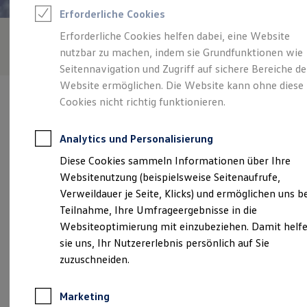
Reifenpakete
Erforderliche Cookies
Leasing
Leasing-Angebote
Erforderliche Cookies helfen dabei, eine Website
Gebrauchtwagen Leasing
nutzbar zu machen, indem sie Grundfunktionen wie
Junge Gebrauchtwagen-Leasing
Elektroauto Leasing
Seitennavigation und Zugriff auf sichere Bereiche de
Kleinwagen-Leasing
Website ermöglichen. Die Website kann ohne diese
Leasing ohne Anzahlung
Cookies nicht richtig funktionieren.
Finanzierung
Autokredit mit Schlussrate
Versicherungen und Garantien
Analytics und Personalisierung
Kfz-Versicherung
Verantwortlich für die Inhalte auf dieser Seite ist die Autohaus
Restschuldversicherungen
Diese Cookies sammeln Informationen über Ihre
Bataille GmbH
(
Impressum & Rechtliches
)
Garantien
Websitenutzung (beispielsweise Seitenaufrufe,
Wartungsverträge
Geschäftskunden
Verweildauer je Seite, Klicks) und ermöglichen uns b
Professional Class bei Volkswagen
Unsere 
Teilnahme, Ihre Umfrageergebnisse in die
Großkunden
Websiteoptimierung mit einzubeziehen. Damit helf
Behörden
Direktkunden
sie uns, Ihr Nutzererlebnis persönlich auf Sie
Sonderfahrzeuge
An der Vogelstange 93b, 52428 Jülich
zuzuschneiden.
Anpfiff zum Gewinn
Elektromobilität
Montag
-
Freitag
08:00
-
18:00
Uhr
Elektroautos
Marketing
ID. Tutorials