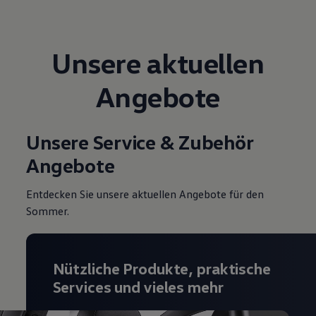
Magazin
Lifestyle
Transport
Familie
Unsere aktuellen
Elektromobilität
Volkswagen R
Angebote
Pannen- und Unfallhilfe
Volkswagen Kundenbetreuung
Unsere Service & Zubehör
Angebote
Entdecken Sie unsere aktuellen Angebote für den
Sommer.
Nützliche Produkte, praktische
Services und vieles mehr