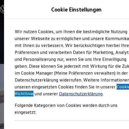
Modelle und Konfigurator
Cookie Einstellungen
Konfigurator
Modelle vergleichen
Konfiguration laden
Zum
Zum
Autosuche
Service
Wir nutzen Cookies, um Ihnen die bestmögliche Nutzung
Hauptinhalt
Footer
Elektroautos
Autohaus Bauer
springen
springen
unserer Webseite zu ermöglichen und unsere Kommunika
ENERGY Sondermodelle
Nutzfahrzeuge
mit Ihnen zu verbessern. Wir berücksichtigen hierbei Ihr
SUV und CUV
4.9
|
345 Bewertungen
Präferenzen und verarbeiten Daten für Marketing, Analyt
Familienautos
und Personalisierung nur, wenn Sie uns Ihre Einwilligung
Kombis
Kompaktwagen
geben. Diese können Sie jederzeit mit Wirkung für die Zu
Sportwagen
im Cookie Manager (Meine Präferenzen verwalten) in der
Schnell verfügbare Fahrzeuge
Angebote und Produkte
Datenschutzerklärung widerrufen. Weitere Informatione
Aktuelle Angebote
unseren eingesetzten Cookies finden Sie in unserer
Cooki
E-Auto-Förderung
Richtlinie
und unserer
Datenschutzerklärung
.
Volkswagen Marktplatz
Die ENERGY Sondermodelle
Folgende Kategorien von Cookies werden durch uns
Junge Gebrauchtwagen und Gebrauchtwagen
Volkswagen Zertifizierte Gebrauchtwagen
eingesetzt:
Elektromobilität bei Gebrauchtwagen
Zubehör- und Serviceangebote
Saisonangebote