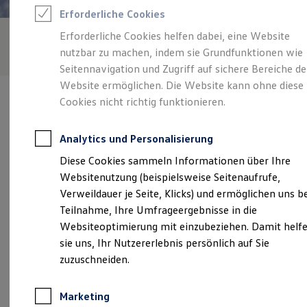
Reifenpakete
Erforderliche Cookies
Leasing
Leasing-Angebote
Erforderliche Cookies helfen dabei, eine Website
Gebrauchtwagen Leasing
nutzbar zu machen, indem sie Grundfunktionen wie
Junge Gebrauchtwagen-Leasing
Elektroauto Leasing
Seitennavigation und Zugriff auf sichere Bereiche de
Kleinwagen-Leasing
Website ermöglichen. Die Website kann ohne diese
Leasing ohne Anzahlung
Cookies nicht richtig funktionieren.
Finanzierung
Autokredit mit Schlussrate
Versicherungen und Garantien
Analytics und Personalisierung
Kfz-Versicherung
Verantwortlich für die Inhalte auf dieser Seite ist die Autohaus
Restschuldversicherungen
Diese Cookies sammeln Informationen über Ihre
Bauer GmbH
(
Impressum & Rechtliches
)
Garantien
Websitenutzung (beispielsweise Seitenaufrufe,
Wartungsverträge
Geschäftskunden
Verweildauer je Seite, Klicks) und ermöglichen uns b
Professional Class bei Volkswagen
Unsere 
Teilnahme, Ihre Umfrageergebnisse in die
Großkunden
Websiteoptimierung mit einzubeziehen. Damit helf
Behörden
Direktkunden
sie uns, Ihr Nutzererlebnis persönlich auf Sie
Sonderfahrzeuge
Alte Lengenfelder Straße 2 B, 08228 Rodewisch
zuzuschneiden.
Anpfiff zum Gewinn
Elektromobilität
Montag
-
Freitag
06:30
-
18:00
Uhr
Elektroautos
Marketing
ID. Tutorials