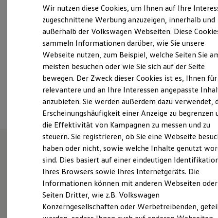
Samstag
08:00
-
13:00
Uhr
Elektrofahrzeugkonzepte
Wir nutzen diese Cookies, um Ihnen auf Ihre Intere
ID. EVERY1
Sonntag
Geschlossen
zugeschnittene Werbung anzuzeigen, innerhalb und
Reichweite
außerhalb der Volkswagen Webseiten. Diese Cookie
Reichweite der ID. Modelle
info@ah-bauer.de
Reichweite im Winter
sammeln Informationen darüber, wie Sie unsere
Rekuperation
Webseite nutzen, zum Beispiel, welche Seiten Sie a
Laden
+49 3744 36900
meisten besuchen oder wie Sie sich auf der Seite
Laden unterwegs
Laden Zuhause
bewegen. Der Zweck dieser Cookies ist es, Ihnen für
Ladestationen finden
relevantere und an Ihre Interessen angepasste Inhal
Ansprechpartner
Ladezeitensimulator
anzubieten. Sie werden außerdem dazu verwendet, d
Batterie
Sicherheit
Erscheinungshäufigkeit einer Anzeige zu begrenzen 
Garantie und Lebensdauer
die Effektivität von Kampagnen zu messen und zu
Nachhaltigkeit
steuern. Sie registrieren, ob Sie eine Webseite besuc
Technologie
Kosten und Kauf
haben oder nicht, sowie welche Inhalte genutzt wo
Verbrauchskosten
sind. Dies basiert auf einer eindeutigen Identifikatio
Herzlichen willkommen im
Kaufoptionen
Ihres Browsers sowie Ihres Internetgeräts. Die
E-Auto-Förderung
Autohaus Bauer in
Software und Konnektivität
Informationen können mit anderen Webseiten oder
Die ID. Software 6
Rodewisch!
Seiten Dritter, wie z.B. Volkswagen
ID. Software Versionen und Updates
Konzerngesellschaften oder Werbetreibenden, getei
Digitale Extras
Schnittstellen zu Ihrem ID.