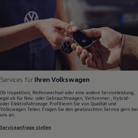
Motorenöl und Flüssigkeiten
Räder und Reifen
Pannen- und Unfallhilfe
Economy Service
Volkswagen Teile
Zubehör
Modellspezifisches Zubehör
Schutz und Pflege
Transport
Entertainment und Elektronik
Individualisieren
Wallbox und Ladekabel
Digitale Extras
Dienste für Ihr Modell finden
Services für
Ihren
Volkswagen
Volkswagen Apps, Login und Shop
Handy und Fahrzeug verbinden
Ob Inspektion, Reifenwechsel oder eine andere Serviceleistung,
Updates für Software, Karten und Radio
egal ob für Neu- oder
Gebrauchtwagen
, Verbrenner-, Hybrid-
Über Ihr Auto
oder Elektrofahrzeuge: Profitieren Sie von Qualität und
Vorgängermodelle
Volkswagen
Teilen. Fragen Sie den gewünschten
Service
gern bei
Kundeninformationen
uns an.
Volkswagen Kundenbetreuung
Warn- und Kontrollleuchten
Assistenzsysteme
Serviceanfrage stellen
Digitale Betriebsanleitung
Live Beratung