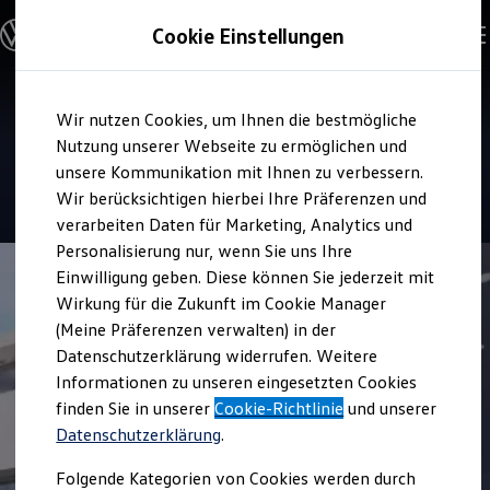
Modelle und Konfigurator
Cookie Einstellungen
Konfigurator
Modelle vergleichen
Konfiguration laden
Zum
Zum
Autosuche
Service
Wir nutzen Cookies, um Ihnen die bestmögliche
Hauptinhalt
Footer
Elektroautos
Autohaus Bauschatz RV
springen
springen
Nutzung unserer Webseite zu ermöglichen und
ENERGY Sondermodelle
Nutzfahrzeuge
unsere Kommunikation mit Ihnen zu verbessern.
SUV und CUV
4.5
|
26 Bewertungen
Wir berücksichtigen hierbei Ihre Präferenzen und
Familienautos
verarbeiten Daten für Marketing, Analytics und
Kombis
Kompaktwagen
Personalisierung nur, wenn Sie uns Ihre
Sportwagen
Einwilligung geben. Diese können Sie jederzeit mit
Schnell verfügbare Fahrzeuge
Angebote und Produkte
Wirkung für die Zukunft im Cookie Manager
Aktuelle Angebote
(Meine Präferenzen verwalten) in der
E-Auto-Förderung
Datenschutzerklärung widerrufen. Weitere
Volkswagen Marktplatz
Informationen zu unseren eingesetzten Cookies
Die ENERGY Sondermodelle
Junge Gebrauchtwagen und Gebrauchtwagen
finden Sie in unserer
Cookie-Richtlinie
und unserer
Volkswagen Zertifizierte Gebrauchtwagen
Datenschutzerklärung
.
Elektromobilität bei Gebrauchtwagen
Zubehör- und Serviceangebote
Folgende Kategorien von Cookies werden durch
Saisonangebote