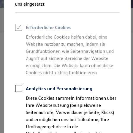
Reifenpakete
uns eingesetzt:
Leasing
Leasing-Angebote
Gebrauchtwagen Leasing
Junge Gebrauchtwagen-Leasing
Erforderliche Cookies
Elektroauto Leasing
Kleinwagen-Leasing
Erforderliche Cookies helfen dabei, eine
Leasing ohne Anzahlung
Website nutzbar zu machen, indem sie
Finanzierung
Autokredit mit Schlussrate
Grundfunktionen wie Seitennavigation und
Versicherungen und Garantien
Zugriff auf sichere Bereiche der Website
Kfz-Versicherung
Verantwortlich für die Inhalte auf dieser Seite ist die Autohaus
ermöglichen. Die Website kann ohne diese
Restschuldversicherungen
Bauschatz RV GmbH
(
Impressum & Rechtliches
)
Garantien
Cookies nicht richtig funktionieren.
Wartungsverträge
Geschäftskunden
Zentrale
Professional Class bei Volkswagen
Analytics und Personalisierung
Großkunden
Diese Cookies sammeln Informationen über
Behörden
Lachen 1, 88214 Ravensburg
Direktkunden
Ihre Websitenutzung (beispielsweise
Sonderfahrzeuge
Seitenaufrufe, Verweildauer je Seite, Klicks)
Anpfiff zum Gewinn
Montag
-
Freitag
07:00
-
18:00
Uhr
und ermöglichen uns bei Teilnahme, Ihre
Elektromobilität
Elektroautos
Samstag
09:00
-
13:00
Uhr
Umfrageergebnisse in die
ID. Tutorials