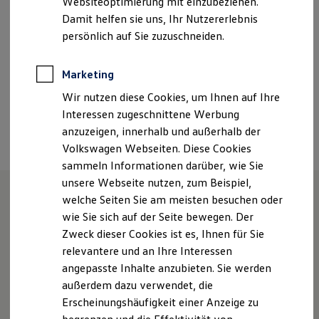
Websiteoptimierung mit einzubeziehen.
Sonntag
Geschlossen
Der neue ID. Polo
Damit helfen sie uns, Ihr Nutzererlebnis
Der neue ID.3 Neo
Der ID.4
persönlich auf Sie zuzuschneiden.
ravensburg@autohaus-bauschatz.de
Der ID.4 GTX
Der ID.5 GTX
+49 751 79106200
Der ID.7
Marketing
Der ID.7 GTX
Wir nutzen diese Cookies, um Ihnen auf Ihre
Der ID.7 Tourer
Der ID.7 GTX Tourer
Interessen zugeschnittene Werbung
Ansprechpartner
Der ID. Buzz
anzuzeigen, innerhalb und außerhalb der
Der neue ID. Cross
Volkswagen Webseiten. Diese Cookies
Elektrofahrzeugkonzepte
ID. EVERY1
sammeln Informationen darüber, wie Sie
Reichweite
unsere Webseite nutzen, zum Beispiel,
Reichweite der ID. Modelle
welche Seiten Sie am meisten besuchen oder
Reichweite im Winter
Rekuperation
Unsere Leistungen
im
wie Sie sich auf der Seite bewegen. Der
Laden
Zweck dieser Cookies ist es, Ihnen für Sie
Laden unterwegs
Überblick
relevantere und an Ihre Interessen
Laden Zuhause
Ladestationen finden
angepasste Inhalte anzubieten. Sie werden
Ladezeitensimulator
Gebrauchtwagen
außerdem dazu verwendet, die
Batterie
Erscheinungshäufigkeit einer Anzeige zu
Sicherheit
Service
Garantie und Lebensdauer