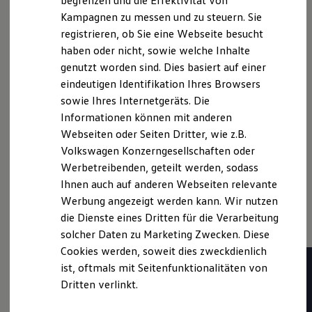
begrenzen und die Effektivität von
Nachhaltigkeit
Online-Fahrzeugbewertung
Kampagnen zu messen und zu steuern. Sie
Technologie
registrieren, ob Sie eine Webseite besucht
Kosten und Kauf
Verbrauchskosten
haben oder nicht, sowie welche Inhalte
Kaufoptionen
genutzt worden sind. Dies basiert auf einer
Unsere aktuellen
E-Auto-Förderung
eindeutigen Identifikation Ihres Browsers
Software und Konnektivität
Die ID. Software 6
sowie Ihres Internetgeräts. Die
Angebote
ID. Software Versionen und Updates
Informationen können mit anderen
Digitale Extras
Webseiten oder Seiten Dritter, wie z.B.
Schnittstellen zu Ihrem ID.
Hybridautos
Volkswagen Konzerngesellschaften oder
Unsere Service & Zubehör
Marke und Erlebnis
Werbetreibenden, geteilt werden, sodass
Volkswagen R und R Experience
Angebote
Ihnen auch auf anderen Webseiten relevante
R-Modelle
R Experience
Werbung angezeigt werden kann. Wir nutzen
Entdecken Sie unsere aktuellen Angebote für den
Driving Experience
die Dienste eines Dritten für die Verarbeitung
Volkswagen entdecken
Sommer.
solcher Daten zu Marketing Zwecken. Diese
Werkbesichtigung
Factory visit
Cookies werden, soweit dies zweckdienlich
Lifestyle Shop
ist, oftmals mit Seitenfunktionalitäten von
T-Roc Kollektion
Nützliche Produkte, praktische
Dritten verlinkt.
Golf Kollektion
ID. Kollektion
Services und vieles mehr
Volkswagen Kollektion