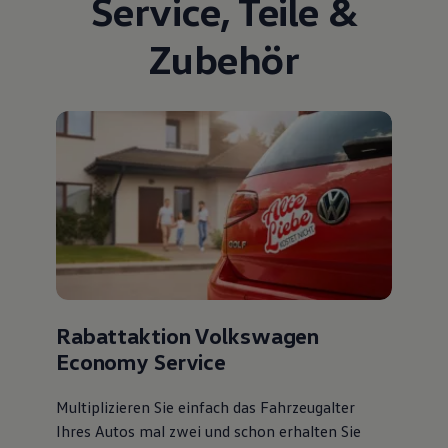
Service
,
Teile
&
Volkswagen Apps, Login und Shop
Handy und Fahrzeug verbinden
Zubehör
Updates für Software, Karten und Radio
Über Ihr Auto
Vorgängermodelle
Kundeninformationen
Volkswagen Kundenbetreuung
Warn- und Kontrollleuchten
Assistenzsysteme
Digitale Betriebsanleitung
Live Beratung
Magazin
Lifestyle
Transport
Familie
Elektromobilität
Volkswagen R
Pannen- und Unfallhilfe
Rabattaktion Volkswagen
Volkswagen Kundenbetreuung
Economy Service
Multiplizieren Sie einfach das Fahrzeugalter
Ihres Autos mal zwei und schon erhalten Sie