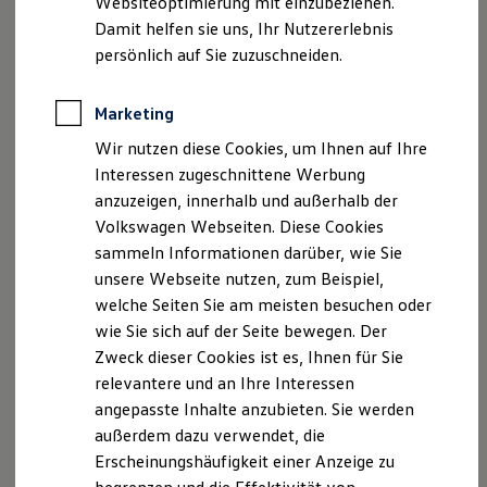
Websiteoptimierung mit einzubeziehen.
Elektrofahrzeugkonzepte
Damit helfen sie uns, Ihr Nutzererlebnis
ID. EVERY1
Fax: 0281/9528430
Reichweite
persönlich auf Sie zuzuschneiden.
Reichweite der ID. Modelle
E-Mail:
info@auto-becher.de
Reichweite im Winter
Rekuperation
Marketing
Geschäftsführer: Jörg Möllenbeck, Birgit Möllenbeck
Laden
Wir nutzen diese Cookies, um Ihnen auf Ihre
Laden unterwegs
Laden Zuhause
Interessen zugeschnittene Werbung
USt.-ID: DE813296079
Ladestationen finden
anzuzeigen, innerhalb und außerhalb der
Ladezeitensimulator
Handelsregister: Duisburg HRB 11569
Volkswagen Webseiten. Diese Cookies
Batterie
Sicherheit
sammeln Informationen darüber, wie Sie
Garantie und Lebensdauer
Hinweis gemäß § 36
unsere Webseite nutzen, zum Beispiel,
Nachhaltigkeit
Verbraucherstreitbeilegungsgesetz (VSBG)
welche Seiten Sie am meisten besuchen oder
Technologie
Kosten und Kauf
wie Sie sich auf der Seite bewegen. Der
Verbrauchskosten
Wir sind zur Teilnahme an einem
Zweck dieser Cookies ist es, Ihnen für Sie
Kaufoptionen
Streitbeilegungsverfahren bei folgender
relevantere und an Ihre Interessen
E-Auto-Förderung
Verbraucherschlichtungsstelle bereit:
Software und Konnektivität
angepasste Inhalte anzubieten. Sie werden
Die ID. Software 6
außerdem dazu verwendet, die
ID. Software Versionen und Updates
Allgemeine Verbraucherschlichtungsstelle des
Erscheinungshäufigkeit einer Anzeige zu
Digitale Extras
Zentrums für Schlichtung e.V.
Schnittstellen zu Ihrem ID.