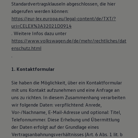
Standardvertragsklauseln abgeschlossen, die hier
Magazin
Lifestyle
abgerufen werden können:
Transport
https://eur-lex.europa.eu/legal-content/de/TXT/?
Familie
uri=CELEX%3A32021D0914
Elektromobilität
Volkswagen R
. Weitere Infos dazu unter
Pannen- und Unfallhilfe
https://www.volkswagen.de/de/mehr/rechtliches/dat
Volkswagen Kundenbetreuung
enschutz.html
.
1. Kontaktformular
Sie haben die Möglichkeit, über ein Kontaktformular
mit uns Kontakt aufzunehmen und eine Anfrage an
uns zu richten. In diesem Zusammenhang verarbeiten
wir folgende Daten: verpflichtend: Anrede,
Vor-/Nachname, E-Mail-Adresse und optional: Titel,
Telefonnummer. Diese Erhebung und Übermittlung
der Daten erfolgt auf der Grundlage eines
Vertragsanbahnungsverhältnisses (Art. 6 Abs. 1 lit. b