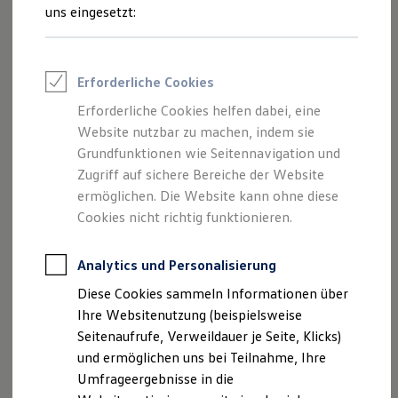
Reifenpakete
uns eingesetzt:
Leasing
Leasing-Angebote
Gebrauchtwagen Leasing
Junge Gebrauchtwagen-Leasing
Impressum
Erforderliche Cookies
Elektroauto Leasing
Kleinwagen-Leasing
Erforderliche Cookies helfen dabei, eine
Datenschutzerklärung
Leasing ohne Anzahlung
Website nutzbar zu machen, indem sie
Finanzierung
Nutzung von Terminbuchung Online
Autokredit mit Schlussrate
Grundfunktionen wie Seitennavigation und
Versicherungen und Garantien
Zugriff auf sichere Bereiche der Website
Kfz-Versicherung
ermöglichen. Die Website kann ohne diese
Restschuldversicherungen
Garantien
Cookies nicht richtig funktionieren.
Impressum
Wartungsverträge
Geschäftskunden
Professional Class bei Volkswagen
Analytics und Personalisierung
Autohaus Becher GmbH
Großkunden
Diese Cookies sammeln Informationen über
Behörden
Im Buttendicksfeld 15
Direktkunden
Ihre Websitenutzung (beispielsweise
Sonderfahrzeuge
Seitenaufrufe, Verweildauer je Seite, Klicks)
Anpfiff zum Gewinn
46485 Wesel
und ermöglichen uns bei Teilnahme, Ihre
Elektromobilität
Elektroautos
Umfrageergebnisse in die
Telefon: 0281/952840
ID. Tutorials