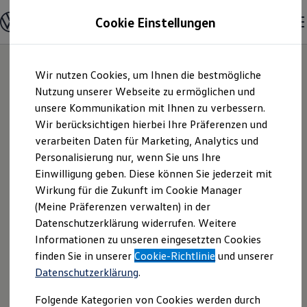
Modelle und Konfigurator
Cookie Einstellungen
Konfigurator
Modelle vergleichen
Konfiguration laden
Zum
Zum
Autosuche
Wir nutzen Cookies, um Ihnen die bestmögliche
Hauptinhalt
Footer
Elektroautos
springen
springen
Nutzung unserer Webseite zu ermöglichen und
ENERGY Sondermodelle
Nutzfahrzeuge
unsere Kommunikation mit Ihnen zu verbessern.
Autohaus Becher
SUV und CUV
Wir berücksichtigen hierbei Ihre Präferenzen und
Familienautos
verarbeiten Daten für Marketing, Analytics und
Kombis
GmbH | Impressum
Kompaktwagen
Personalisierung nur, wenn Sie uns Ihre
Sportwagen
Einwilligung geben. Diese können Sie jederzeit mit
& Rechtliches
Schnell verfügbare Fahrzeuge
Angebote und Produkte
Wirkung für die Zukunft im Cookie Manager
Aktuelle Angebote
(Meine Präferenzen verwalten) in der
E-Auto-Förderung
Hier finden Sie Informationen über uns
Datenschutzerklärung widerrufen. Weitere
Volkswagen Marktplatz
Informationen zu unseren eingesetzten Cookies
Die ENERGY Sondermodelle
(Autohaus Becher GmbH) als
Junge Gebrauchtwagen und Gebrauchtwagen
finden Sie in unserer
Cookie-Richtlinie
und unserer
verantwortlichen Anbieter von Inhalten
Volkswagen Zertifizierte Gebrauchtwagen
Datenschutzerklärung
.
und Angeboten, die auf dieser Website
Elektromobilität bei Gebrauchtwagen
Zubehör- und Serviceangebote
speziell aufgeführt sind.
Folgende Kategorien von Cookies werden durch
Saisonangebote