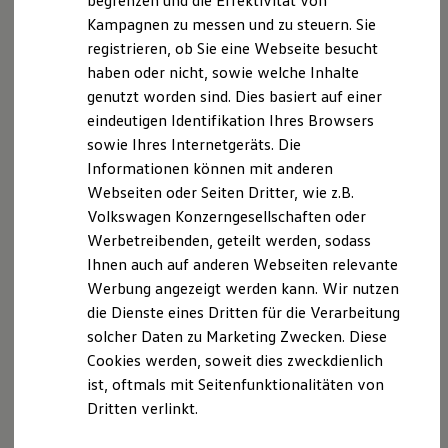
begrenzen und die Effektivität von
Hybridautos
Kampagnen zu messen und zu steuern. Sie
Straßburger Straße 8
Marke und Erlebnis
registrieren, ob Sie eine Webseite besucht
Volkswagen R und R Experience
R-Modelle
haben oder nicht, sowie welche Inhalte
77694 Kehl am Rhein
R Experience
genutzt worden sind. Dies basiert auf einer
Driving Experience
www.verbraucher-schlichter.de
eindeutigen Identifikation Ihres Browsers
Volkswagen entdecken
Werkbesichtigung
sowie Ihres Internetgeräts. Die
Factory visit
https://www.verbraucher-schlichter.de/herzlich-
Informationen können mit anderen
Lifestyle Shop
willkommen-bei-der-allgemeinen-
Webseiten oder Seiten Dritter, wie z.B.
T-Roc Kollektion
verbraucherschlichtungsstelle-%E2%80%93-ihrer-
Golf Kollektion
Volkswagen Konzerngesellschaften oder
ID. Kollektion
schlichtungsstelle-fuer-verbraucherstreitigkeiten
Werbetreibenden, geteilt werden, sodass
Volkswagen Kollektion
Ihnen auch auf anderen Webseiten relevante
R-Kollektion
GTI Kollektion
Werbung angezeigt werden kann. Wir nutzen
Fußball Drop
Datenschutzerklärung
die Dienste eines Dritten für die Verarbeitung
we drive football
solcher Daten zu Marketing Zwecken. Diese
#wedriveproud
Besitzer und Service
Cookies werden, soweit dies zweckdienlich
A. Verantwortlicher
myVolkswagen
ist, oftmals mit Seitenfunktionalitäten von
Software Updates
Dritten verlinkt.
Service und Ersatzteile
Wir freuen uns, dass Sie unsere Webseite der
Inspektion und HU/AU
Autohaus Becher GmbH, Im Buttendicksfeld 15,
Reparaturen und Checks