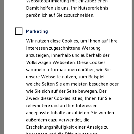
Websiteoptimierung mit einzubeziehen.
Elektrofahrzeugkonzepte
Internet
Damit helfen sie uns, Ihr Nutzererlebnis
ID. EVERY1
www.autohaus-bechtel.deUSt-ID
gem. § 27a
Reichweite
persönlich auf Sie zuzuschneiden.
Reichweite der ID. Modelle
USt.Gesetz DE 271 138 144
Reichweite im Winter
Rekuperation
Marketing
Registergericht
Laden
AG Stuttgart HRB 590713
Wir nutzen diese Cookies, um Ihnen auf Ihre
Laden unterwegs
Laden Zuhause
Interessen zugeschnittene Werbung
Ladestationen finden
Vertretungsber. Geschäftsführer
anzuzeigen, innerhalb und außerhalb der
Ladezeitensimulator
E.W. Bechtel
Volkswagen Webseiten. Diese Cookies
Batterie
Sicherheit
sammeln Informationen darüber, wie Sie
Garantie und Lebensdauer
Stefan Hagelauer
unsere Webseite nutzen, zum Beispiel,
Nachhaltigkeit
welche Seiten Sie am meisten besuchen oder
Technologie
Hinweis gemäß § 36
Kosten und Kauf
wie Sie sich auf der Seite bewegen. Der
Verbraucherstreitbeilegungsgesetz (VSBG) Wir sind
Verbrauchskosten
Zweck dieser Cookies ist es, Ihnen für Sie
Kaufoptionen
zur Teilnahme an einem Streitbeilegungsverfahren
relevantere und an Ihre Interessen
E-Auto-Förderung
vor einer Verbraucherschlichtungsstelle weder bereit
Software und Konnektivität
angepasste Inhalte anzubieten. Sie werden
noch dazu verpflichtet.
Die ID. Software 6
außerdem dazu verwendet, die
ID. Software Versionen und Updates
Erscheinungshäufigkeit einer Anzeige zu
Digitale Extras
Schnittstellen zu Ihrem ID.