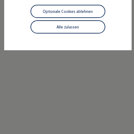
Motorenöl und Flüssigkeiten
Räder und Reifen
Optionale Cookies ablehnen
Pannen- und Unfallhilfe
Economy Service
Volkswagen Teile
Alle zulassen
Zubehör
Modellspezifisches Zubehör
Schutz und Pflege
Transport
Entertainment und Elektronik
Individualisieren
Wallbox und Ladekabel
Digitale Extras
Dienste für Ihr Modell finden
Volkswagen Apps, Login und Shop
Handy und Fahrzeug verbinden
Updates für Software, Karten und Radio
Über Ihr Auto
Vorgängermodelle
Kundeninformationen
Volkswagen Kundenbetreuung
Warn- und Kontrollleuchten
Assistenzsysteme
Digitale Betriebsanleitung
Live Beratung