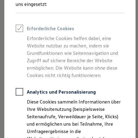
und Angeboten, die auf dieser Website
Reifenpakete
uns eingesetzt:
Leasing
speziell aufgeführt sind.
Leasing-Angebote
Gebrauchtwagen Leasing
Junge Gebrauchtwagen-Leasing
Erforderliche Cookies
Elektroauto Leasing
Kleinwagen-Leasing
Erforderliche Cookies helfen dabei, eine
Impressum
Leasing ohne Anzahlung
Website nutzbar zu machen, indem sie
Finanzierung
Autokredit mit Schlussrate
Grundfunktionen wie Seitennavigation und
Datenschutzerklärung
Versicherungen und Garantien
Zugriff auf sichere Bereiche der Website
Kfz-Versicherung
ermöglichen. Die Website kann ohne diese
Restschuldversicherungen
Garantien
Cookies nicht richtig funktionieren.
Impressum
Wartungsverträge
Geschäftskunden
Professional Class bei Volkswagen
Analytics und Personalisierung
Autohaus Bechtel GmbH & Co. KG
Großkunden
Diese Cookies sammeln Informationen über
Frankenbacher Straße 6
Behörden
Direktkunden
Ihre Websitenutzung (beispielsweise
74336 Brackenheim
Sonderfahrzeuge
Seitenaufrufe, Verweildauer je Seite, Klicks)
Anpfiff zum Gewinn
Telefon 0 71 35 / 95 50 - 0
und ermöglichen uns bei Teilnahme, Ihre
Elektromobilität
info@autohaus-bechtel.de
Elektroautos
Umfrageergebnisse in die
ID. Tutorials