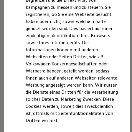
begrenzen und die Effektivität von
Hybridautos
Datenschutzerklärung
Kampagnen zu messen und zu steuern. Sie
Marke und Erlebnis
registrieren, ob Sie eine Webseite besucht
Volkswagen R und R Experience
R-Modelle
haben oder nicht, sowie welche Inhalte
R Experience
genutzt worden sind. Dies basiert auf einer
Driving Experience
eindeutigen Identifikation Ihres Browsers
Volkswagen entdecken
Werkbesichtigung
sowie Ihres Internetgeräts. Die
Factory visit
Informationen können mit anderen
Lifestyle Shop
Webseiten oder Seiten Dritter, wie z.B.
T-Roc Kollektion
Golf Kollektion
Volkswagen Konzerngesellschaften oder
ID. Kollektion
Werbetreibenden, geteilt werden, sodass
Volkswagen Kollektion
Ihnen auch auf anderen Webseiten relevante
R-Kollektion
GTI Kollektion
Werbung angezeigt werden kann. Wir nutzen
Fußball Drop
die Dienste eines Dritten für die Verarbeitung
we drive football
solcher Daten zu Marketing Zwecken. Diese
#wedriveproud
Besitzer und Service
Cookies werden, soweit dies zweckdienlich
myVolkswagen
ist, oftmals mit Seitenfunktionalitäten von
Software Updates
Dritten verlinkt.
Service und Ersatzteile
Inspektion und HU/AU
Reparaturen und Checks