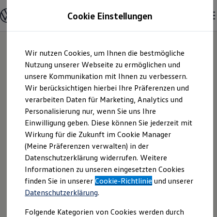
Modelle und Konfigurator
Cookie Einstellungen
Konfigurator
Modelle vergleichen
Konfiguration laden
Zum
Zum
Autosuche
Wir nutzen Cookies, um Ihnen die bestmögliche
Hauptinhalt
Footer
Elektroautos
springen
springen
Nutzung unserer Webseite zu ermöglichen und
ENERGY Sondermodelle
Nutzfahrzeuge
unsere Kommunikation mit Ihnen zu verbessern.
Autohaus Bechtel
SUV und CUV
Wir berücksichtigen hierbei Ihre Präferenzen und
Familienautos
verarbeiten Daten für Marketing, Analytics und
Kombis
GmbH & Co. KG |
Kompaktwagen
Personalisierung nur, wenn Sie uns Ihre
Sportwagen
Einwilligung geben. Diese können Sie jederzeit mit
Impressum &
Schnell verfügbare Fahrzeuge
Angebote und Produkte
Wirkung für die Zukunft im Cookie Manager
Aktuelle Angebote
(Meine Präferenzen verwalten) in der
Rechtliches
E-Auto-Förderung
Datenschutzerklärung widerrufen. Weitere
Volkswagen Marktplatz
Informationen zu unseren eingesetzten Cookies
Die ENERGY Sondermodelle
Junge Gebrauchtwagen und Gebrauchtwagen
Hier finden Sie Informationen über uns
finden Sie in unserer
Cookie-Richtlinie
und unserer
Volkswagen Zertifizierte Gebrauchtwagen
Datenschutzerklärung
.
(Autohaus Bechtel GmbH & Co. KG) als
Elektromobilität bei Gebrauchtwagen
Zubehör- und Serviceangebote
verantwortlichen Anbieter von Inhalten
Folgende Kategorien von Cookies werden durch
Saisonangebote