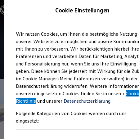
Modelle und Konfigurator
Cookie Einstellungen
Konfigurator
Modelle vergleichen
Konfiguration laden
Zum
Zum
Autosuche
Service
Wir nutzen Cookies, um Ihnen die bestmögliche Nutzung
Hauptinhalt
Footer
Elektroautos
Autohaus Beermann und
springen
springen
unserer Webseite zu ermöglichen und unsere Kommunika
ENERGY Sondermodelle
Nutzfahrzeuge
mit Ihnen zu verbessern. Wir berücksichtigen hierbei Ihr
Temme
SUV und CUV
Präferenzen und verarbeiten Daten für Marketing, Analyt
Familienautos
und Personalisierung nur, wenn Sie uns Ihre Einwilligung
Kombis
5
|
62 Bewertungen
Kompaktwagen
geben. Diese können Sie jederzeit mit Wirkung für die Zu
Sportwagen
im Cookie Manager (Meine Präferenzen verwalten) in der
Schnell verfügbare Fahrzeuge
Angebote und Produkte
Datenschutzerklärung widerrufen. Weitere Informatione
Aktuelle Angebote
unseren eingesetzten Cookies finden Sie in unserer
Cooki
E-Auto-Förderung
Richtlinie
und unserer
Datenschutzerklärung
.
Volkswagen Marktplatz
Die ENERGY Sondermodelle
Folgende Kategorien von Cookies werden durch uns
Junge Gebrauchtwagen und Gebrauchtwagen
Volkswagen Zertifizierte Gebrauchtwagen
eingesetzt:
Elektromobilität bei Gebrauchtwagen
Zubehör- und Serviceangebote
Saisonangebote