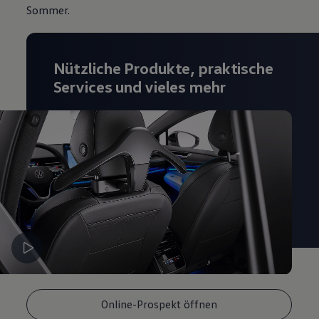
Sommer.
Magazin
Lifestyle
Transport
Familie
Elektromobilität
Nützliche Produkte, praktische
Volkswagen R
Services und vieles mehr
Pannen- und Unfallhilfe
Volkswagen Kundenbetreuung
Online-Prospekt öffnen