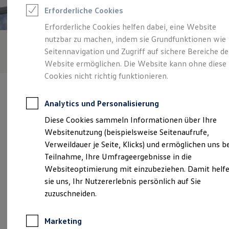
Reifenpakete
Erforderliche Cookies
Leasing
Leasing-Angebote
Erforderliche Cookies helfen dabei, eine Website
Gebrauchtwagen Leasing
nutzbar zu machen, indem sie Grundfunktionen wie
Junge Gebrauchtwagen-Leasing
Elektroauto Leasing
Seitennavigation und Zugriff auf sichere Bereiche de
Kleinwagen-Leasing
Website ermöglichen. Die Website kann ohne diese
Leasing ohne Anzahlung
Cookies nicht richtig funktionieren.
Finanzierung
Autokredit mit Schlussrate
Versicherungen und Garantien
Analytics und Personalisierung
Kfz-Versicherung
Restschuldversicherungen
Diese Cookies sammeln Informationen über Ihre
Garantien
Verantwortlich für die Inhalte auf dieser Seite ist die Autohaus
Websitenutzung (beispielsweise Seitenaufrufe,
Wartungsverträge
Beermann & Temme GmbH - Co. KG
(
Impressum & Rechtliches
)
Geschäftskunden
Verweildauer je Seite, Klicks) und ermöglichen uns b
Professional Class bei Volkswagen
Teilnahme, Ihre Umfrageergebnisse in die
Großkunden
Websiteoptimierung mit einzubeziehen. Damit helf
Behörden
Unsere 
Direktkunden
sie uns, Ihr Nutzererlebnis persönlich auf Sie
Sonderfahrzeuge
zuzuschneiden.
Anpfiff zum Gewinn
Elektromobilität
Mindener Straße 44, 32049 Herford
Elektroautos
Marketing
ID. Tutorials