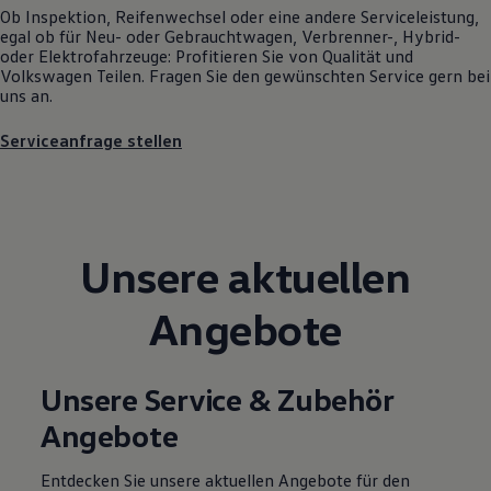
Ob Inspektion, Reifenwechsel oder eine andere Serviceleistung,
Motorenöl und Flüssigkeiten
egal ob für Neu- oder
Gebrauchtwagen
, Verbrenner-, Hybrid-
Räder und Reifen
oder Elektrofahrzeuge: Profitieren Sie von Qualität und
Pannen- und Unfallhilfe
Volkswagen
Teilen. Fragen Sie den gewünschten
Service
gern bei
Economy Service
uns an.
Volkswagen Teile
Zubehör
Modellspezifisches Zubehör
Serviceanfrage stellen
Schutz und Pflege
Transport
Entertainment und Elektronik
Individualisieren
Wallbox und Ladekabel
Digitale Extras
Unsere aktuellen
Dienste für Ihr Modell finden
Volkswagen Apps, Login und Shop
Angebote
Handy und Fahrzeug verbinden
Updates für Software, Karten und Radio
Über Ihr Auto
Vorgängermodelle
Unsere Service & Zubehör
Kundeninformationen
Volkswagen Kundenbetreuung
Angebote
Warn- und Kontrollleuchten
Assistenzsysteme
Digitale Betriebsanleitung
Entdecken Sie unsere aktuellen Angebote für den
Live Beratung