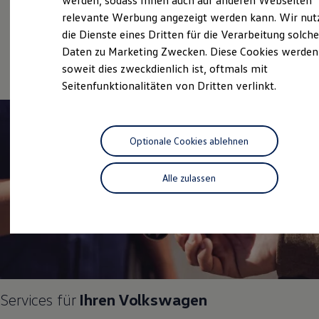
werden, sodass Ihnen auch auf anderen Webseiten
Hybridautos
relevante Werbung angezeigt werden kann. Wir nut
Marke und Erlebnis
Gebrauchtwagen
die Dienste eines Dritten für die Verarbeitung solche
Volkswagen R und R Experience
R-Modelle
Service
Daten zu Marketing Zwecken. Diese Cookies werden
R Experience
soweit dies zweckdienlich ist, oftmals mit
Driving Experience
Seitenfunktionalitäten von Dritten verlinkt.
Volkswagen entdecken
Werkbesichtigung
Factory visit
Lifestyle Shop
T-Roc Kollektion
Optionale Cookies ablehnen
Golf Kollektion
ID. Kollektion
Volkswagen Kollektion
Alle zulassen
R-Kollektion
GTI Kollektion
Fußball Drop
we drive football
#wedriveproud
Besitzer und Service
myVolkswagen
Software Updates
Service und Ersatzteile
Services für
Ihren
Volkswagen
Inspektion und HU/AU
Reparaturen und Checks