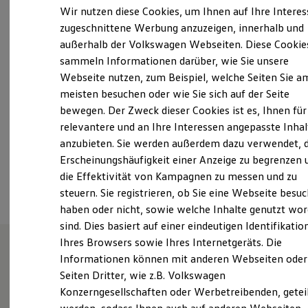
Montag
-
Donnerstag
07:15
-
17:30
Uhr
Elektrofahrzeugkonzepte
Wir nutzen diese Cookies, um Ihnen auf Ihre Intere
ID. EVERY1
Freitag
07:15
-
16:00
Uhr
zugeschnittene Werbung anzuzeigen, innerhalb und
Reichweite
Samstag
Geschlossen
außerhalb der Volkswagen Webseiten. Diese Cookie
Reichweite der ID. Modelle
Reichweite im Winter
sammeln Informationen darüber, wie Sie unsere
Sonntag
Geschlossen
Rekuperation
Webseite nutzen, zum Beispiel, welche Seiten Sie a
Laden
meisten besuchen oder wie Sie sich auf der Seite
Laden unterwegs
info@beermann-temme.de
Laden Zuhause
bewegen. Der Zweck dieser Cookies ist es, Ihnen für
Ladestationen finden
relevantere und an Ihre Interessen angepasste Inhal
+49 5221 98330
Ladezeitensimulator
anzubieten. Sie werden außerdem dazu verwendet, d
Batterie
Sicherheit
Erscheinungshäufigkeit einer Anzeige zu begrenzen 
Garantie und Lebensdauer
Ansprechpartner
die Effektivität von Kampagnen zu messen und zu
Nachhaltigkeit
steuern. Sie registrieren, ob Sie eine Webseite besuc
Technologie
Kosten und Kauf
haben oder nicht, sowie welche Inhalte genutzt wo
Verbrauchskosten
sind. Dies basiert auf einer eindeutigen Identifikatio
Kaufoptionen
Ihres Browsers sowie Ihres Internetgeräts. Die
E-Auto-Förderung
Software und Konnektivität
Informationen können mit anderen Webseiten oder
Die ID. Software 6
Unsere Leistungen
im
Seiten Dritter, wie z.B. Volkswagen
ID. Software Versionen und Updates
Überblick
Konzerngesellschaften oder Werbetreibenden, getei
Digitale Extras
Schnittstellen zu Ihrem ID.