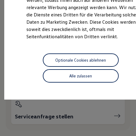
werden, sodass Ihnen auch auf anderen Webseiten
Hybridautos
relevante Werbung angezeigt werden kann. Wir nut
Marke und Erlebnis
die Dienste eines Dritten für die Verarbeitung solche
Volkswagen R und R Experience
Probefahrt vereinbaren
R-Modelle
Daten zu Marketing Zwecken. Diese Cookies werden
R Experience
soweit dies zweckdienlich ist, oftmals mit
Driving Experience
Seitenfunktionalitäten von Dritten verlinkt.
Volkswagen entdecken
Werkbesichtigung
Factory visit
Fahrzeugangebot anfordern
Lifestyle Shop
T-Roc Kollektion
Optionale Cookies ablehnen
Golf Kollektion
ID. Kollektion
Volkswagen Kollektion
Alle zulassen
R-Kollektion
Servicetermin buchen
GTI Kollektion
Fußball Drop
we drive football
#wedriveproud
Besitzer und Service
myVolkswagen
Serviceanfrage stellen
Software Updates
Service und Ersatzteile
Inspektion und HU/AU
Reparaturen und Checks