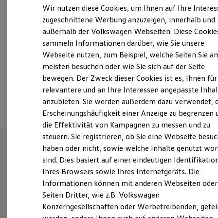
Samstag
08:00
-
12:00
Uhr
Elektrofahrzeugkonzepte
Wir nutzen diese Cookies, um Ihnen auf Ihre Intere
ID. EVERY1
Sonntag
Geschlossen
zugeschnittene Werbung anzuzeigen, innerhalb und
Reichweite
außerhalb der Volkswagen Webseiten. Diese Cookie
Reichweite der ID. Modelle
info@benno-goda.de
Reichweite im Winter
sammeln Informationen darüber, wie Sie unsere
Rekuperation
Webseite nutzen, zum Beispiel, welche Seiten Sie a
Laden
+49 5491 97010
meisten besuchen oder wie Sie sich auf der Seite
Laden unterwegs
Laden Zuhause
bewegen. Der Zweck dieser Cookies ist es, Ihnen für
Ladestationen finden
relevantere und an Ihre Interessen angepasste Inhal
Ansprechpartner
Ladezeitensimulator
anzubieten. Sie werden außerdem dazu verwendet, d
Batterie
Sicherheit
Erscheinungshäufigkeit einer Anzeige zu begrenzen 
Garantie und Lebensdauer
die Effektivität von Kampagnen zu messen und zu
Nachhaltigkeit
steuern. Sie registrieren, ob Sie eine Webseite besuc
Technologie
Kosten und Kauf
haben oder nicht, sowie welche Inhalte genutzt wo
Verbrauchskosten
sind. Dies basiert auf einer eindeutigen Identifikatio
Wie können wir
Kaufoptionen
Ihres Browsers sowie Ihres Internetgeräts. Die
E-Auto-Förderung
Software und Konnektivität
Informationen können mit anderen Webseiten oder
Ihnen weiterhelfen?
Die ID. Software 6
Seiten Dritter, wie z.B. Volkswagen
ID. Software Versionen und Updates
Konzerngesellschaften oder Werbetreibenden, getei
Digitale Extras
Schnittstellen zu Ihrem ID.