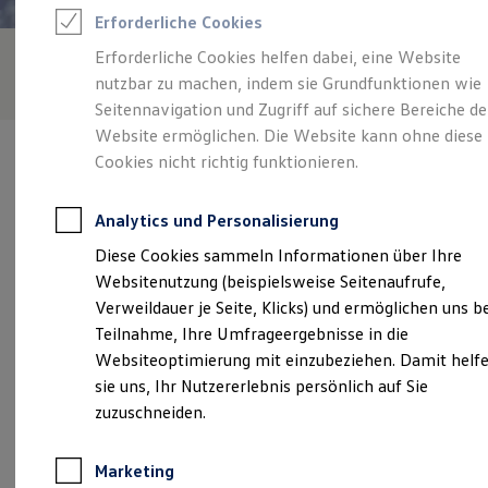
Reifenpakete
Erforderliche Cookies
Leasing
Leasing-Angebote
Erforderliche Cookies helfen dabei, eine Website
Gebrauchtwagen Leasing
nutzbar zu machen, indem sie Grundfunktionen wie
Junge Gebrauchtwagen-Leasing
Elektroauto Leasing
Seitennavigation und Zugriff auf sichere Bereiche de
Kleinwagen-Leasing
Website ermöglichen. Die Website kann ohne diese
Leasing ohne Anzahlung
Cookies nicht richtig funktionieren.
Finanzierung
Autokredit mit Schlussrate
Versicherungen und Garantien
Analytics und Personalisierung
Kfz-Versicherung
Verantwortlich für die Inhalte auf dieser Seite ist die Autohaus
Restschuldversicherungen
Diese Cookies sammeln Informationen über Ihre
Benno Goda GmbH
(
Impressum & Rechtliches
)
Garantien
Websitenutzung (beispielsweise Seitenaufrufe,
Wartungsverträge
Geschäftskunden
Verweildauer je Seite, Klicks) und ermöglichen uns b
Professional Class bei Volkswagen
Unsere 
Teilnahme, Ihre Umfrageergebnisse in die
Großkunden
Websiteoptimierung mit einzubeziehen. Damit helf
Behörden
Direktkunden
sie uns, Ihr Nutzererlebnis persönlich auf Sie
Sonderfahrzeuge
Wiesenstraße 27, 49401 Damme
zuzuschneiden.
Anpfiff zum Gewinn
Elektromobilität
Montag
-
Freitag
07:30
-
18:00
Uhr
Elektroautos
Marketing
ID. Tutorials