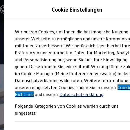
Modelle und Konfigurator
Cookie Einstellungen
Konfigurator
Modelle vergleichen
Konfiguration laden
Zum
Zum
Autosuche
Verkauf und Service
Wir nutzen Cookies, um Ihnen die bestmögliche Nutzung
Hauptinhalt
Footer
Elektroautos
Autohaus Benno Goda
springen
springen
unserer Webseite zu ermöglichen und unsere Kommunika
ENERGY Sondermodelle
Nutzfahrzeuge
mit Ihnen zu verbessern. Wir berücksichtigen hierbei Ihr
SUV und CUV
4.9
|
301 Bewertungen
Präferenzen und verarbeiten Daten für Marketing, Analyt
Familienautos
und Personalisierung nur, wenn Sie uns Ihre Einwilligung
Kombis
Kompaktwagen
geben. Diese können Sie jederzeit mit Wirkung für die Zu
Sportwagen
im Cookie Manager (Meine Präferenzen verwalten) in der
Schnell verfügbare Fahrzeuge
Angebote und Produkte
Datenschutzerklärung widerrufen. Weitere Informatione
Aktuelle Angebote
unseren eingesetzten Cookies finden Sie in unserer
Cooki
E-Auto-Förderung
Richtlinie
und unserer
Datenschutzerklärung
.
Volkswagen Marktplatz
Die ENERGY Sondermodelle
Folgende Kategorien von Cookies werden durch uns
Junge Gebrauchtwagen und Gebrauchtwagen
Volkswagen Zertifizierte Gebrauchtwagen
eingesetzt:
Elektromobilität bei Gebrauchtwagen
Zubehör- und Serviceangebote
Saisonangebote