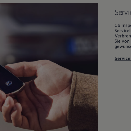
Servi
Ob Insp
Servicel
Verbrenn
Sie von 
gewüns
Service