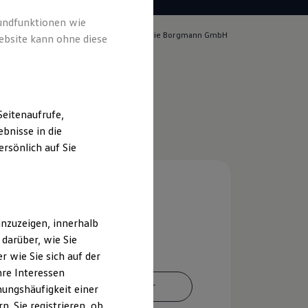
rundfunktionen wie
tlich für die Inhalte auf dieser Seite ist die Borgmann GmbH
ebsite kann ohne diese
m & Rechtliches
)
eitenaufrufe,
bnisse in die
rsönlich auf Sie
nzuzeigen, innerhalb
darüber, wie Sie
 wie Sie sich auf der
hre Interessen
Ansprechpartner
ungshäufigkeit einer
. Sie registrieren, ob