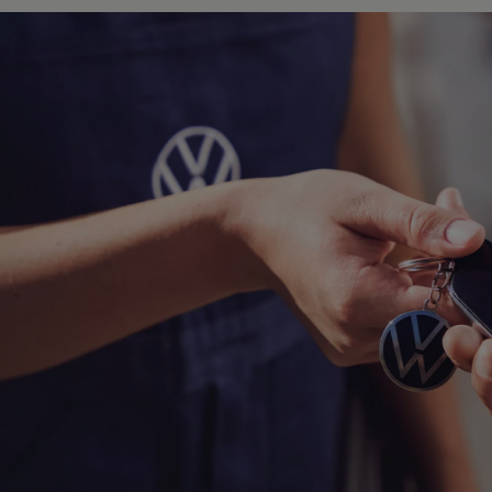
Hybridautos
Marke und Erlebnis
Volkswagen R und R Experience
R-Modelle
R Experience
Driving Experience
Volkswagen entdecken
Werkbesichtigung
Factory visit
Lifestyle Shop
T-Roc Kollektion
Golf Kollektion
ID. Kollektion
Volkswagen Kollektion
R-Kollektion
GTI Kollektion
Fußball Drop
we drive football
#wedriveproud
Besitzer und Service
myVolkswagen
Software Updates
Service und Ersatzteile
Inspektion und HU/AU
Reparaturen und Checks