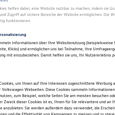
okies
kies helfen dabei, eine Website nutzbar zu machen, indem sie G
Verantwor
und Zugriff auf sichere Bereiche der Website ermöglichen. Die W
(
Impressu
tig funktionieren.
rsonalisierung
mmeln Informationen über Ihre Websitenutzung (beispielsweise S
eite, Klicks) und ermöglichen uns bei Teilnahme, Ihre Umfrageerge
g mit einzubeziehen. Damit helfen sie uns, Ihr Nutzererlebnis pe
Cookies, um Ihnen auf Ihre Interessen zugeschnittene Werbung a
Unsere Abteilungen
r Volkswagen Webseiten. Diese Cookies sammeln Informationen 
utzen, zum Beispiel, welche Seiten Sie am meisten besuchen oder
Montag
-
Freitag
07:45
-
17:30
Uhr
r Zweck dieser Cookies ist es, Ihnen für Sie relevantere und an I
Samstag
08:30
-
12:30
Uhr
e anzubieten. Sie werden außerdem dazu verwendet, die Erschein
Sonntag
Geschlossen
zen und die Effektivität von Kampagnen zu messen und zu steuern