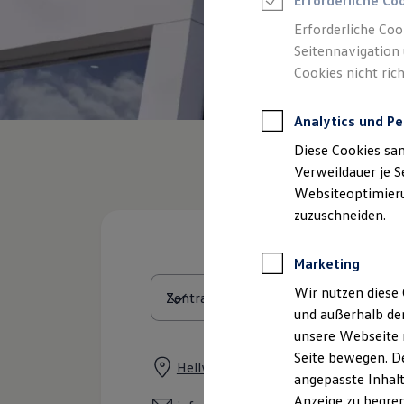
Erforderliche Co
Reifenpakete
Leasing
Erforderliche Coo
Leasing-Angebote
Seitennavigation 
Gebrauchtwagen Leasing
Cookies nicht rich
Junge Gebrauchtwagen-Leasing
Elektroauto Leasing
Kleinwagen-Leasing
Analytics und Pe
Leasing ohne Anzahlung
Finanzierung
Diese Cookies sa
Autokredit mit Schlussrate
Versicherungen und Garantien
Verweildauer je S
Kfz-Versicherung
Websiteoptimierun
Restschuldversicherungen
zuzuschneiden.
Garantien
Wartungsverträge
Geschäftskunden
Marketing
Professional Class bei Volkswagen
Großkunden
Wir nutzen diese 
Behörden
und außerhalb de
Direktkunden
Sonderfahrzeuge
unsere Webseite n
Anpfiff zum Gewinn
Seite bewegen. De
Elektromobilität
Hellweg 282, 45721 Haltern am See
angepasste Inhalt
Elektroautos
ID. Tutorials
Anzeige zu begren