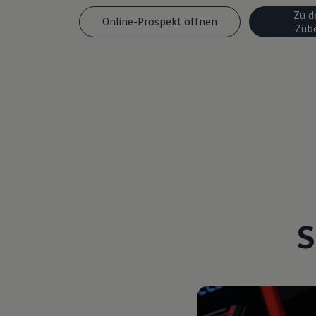
Magazin
Zu d
Online-Prospekt öffnen
Lifestyle
Zub
Transport
Familie
Elektromobilität
Volkswagen R
Pannen- und Unfallhilfe
Volkswagen Kundenbetreuung
S