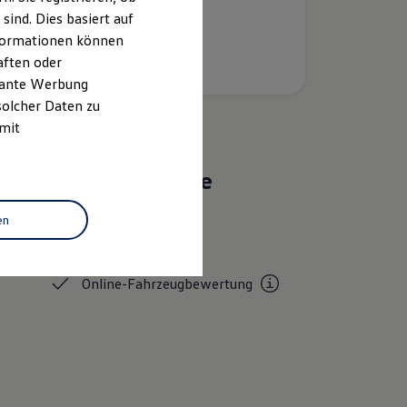
ind. Dies basiert auf
Informationen können
aften oder
evante Werbung
solcher Daten zu
 mit
Das sind unsere
Leistungen
en
Service
Online-Fahrzeugbewertung