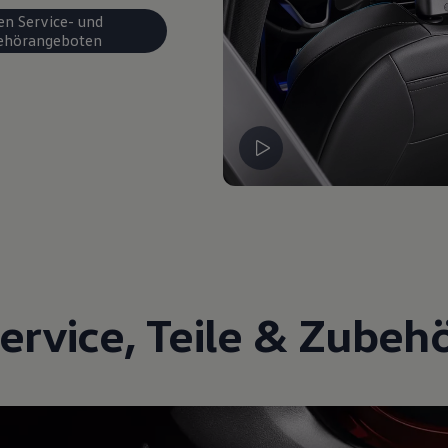
en Service- und
ehörangeboten
ervice
,
Teile
&
Zubeh