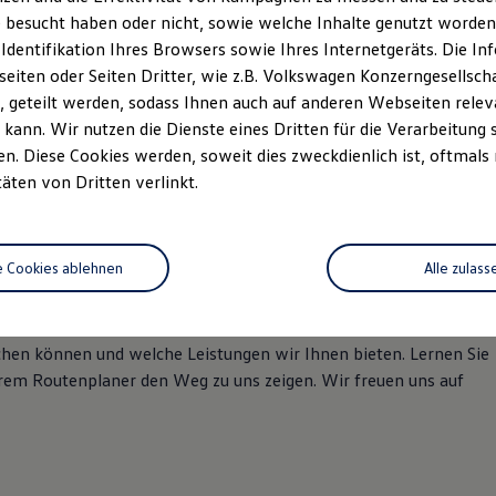
 besucht haben oder nicht, sowie welche Inhalte genutzt worden s
 Identifikation Ihres Browsers sowie Ihres Internetgeräts. Die 
iten oder Seiten Dritter, wie z.B. Volkswagen Konzerngesellsch
 geteilt werden, sodass Ihnen auch auf anderen Webseiten rel
kann. Wir nutzen die Dienste eines Dritten für die Verarbeitung 
. Diese Cookies werden, soweit dies zweckdienlich ist, oftmals
täten von Dritten verlinkt.
en im Autohaus Borgmann in
e Cookies ablehnen
Alle zulass
eichen können und welche Leistungen wir Ihnen bieten. Lernen Sie
rem Routenplaner den Weg zu uns zeigen. Wir freuen uns auf