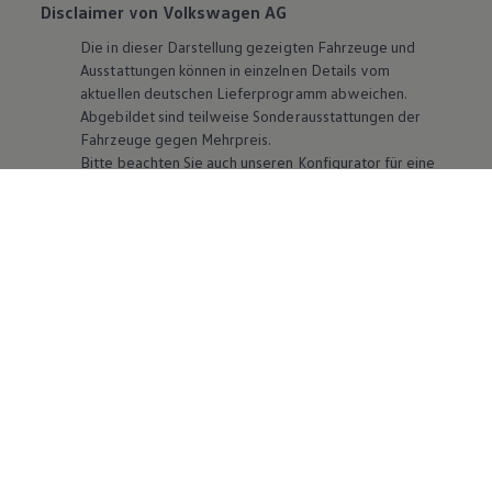
Disclaimer von Volkswagen AG
Die in dieser Darstellung gezeigten Fahrzeuge und
Ausstattungen können in einzelnen Details vom
aktuellen deutschen Lieferprogramm abweichen.
Abgebildet sind teilweise Sonderausstattungen der
Fahrzeuge gegen Mehrpreis.
Bitte beachten Sie auch unseren Konfigurator für eine
Übersicht der aktuell verfügbaren Modelle und
Ausstattungen.
Die angegebenen Verbrauchs- und Emissionswerte
beziehen sich nicht auf ein einzelnes Fahrzeug und sind
nicht Bestandteil des Angebots, sondern dienen allein
Vergleichszwecken zwischen den verschiedenen
Fahrzeugtypen. Zusatzausstattungen und
Zubehör
(Anbauteile, Reifenformat usw.) können relevante
Fahrzeugparameter, wie
z. B.
Gewicht, Rollwiderstand
und Aerodynamik verändern und neben Witterungs-
und Verkehrsbedingungen sowie dem individuellen
Fahrverhalten den Kraftstoffverbrauch, den
Stromverbrauch, die CO₂-Emissionen und die