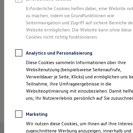
Reifenpakete
Leasing
Erforderliche Cookies helfen dabei, eine Website nu
Leasing-Angebote
zu machen, indem sie Grundfunktionen wie
Abenteuer Leben.
Der
Gebrauchtwagen Leasing
Seitennavigation und Zugriff auf sichere Bereiche de
Junge Gebrauchtwagen-Leasing
Elektroauto Leasing
Website ermöglichen. Die Website kann ohne diese
Tiguan.
Kleinwagen-Leasing
Cookies nicht richtig funktionieren.
Leasing ohne Anzahlung
Finanzierung
Autokredit mit Schlussrate
Analytics und Personalisierung
Versicherungen und Garantien
Kfz-Versicherung
Diese Cookies sammeln Informationen über Ihre
Restschuldversicherungen
Websitenutzung (beispielsweise Seitenaufrufe,
Garantien
Verweildauer je Seite, Klicks) und ermöglichen uns b
Wartungsverträge
Geschäftskunden
Teilnahme, Ihre Umfrageergebnisse in die
Professional Class bei Volkswagen
Websiteoptimierung mit einzubeziehen. Damit helfe
Großkunden
uns, Ihr Nutzererlebnis persönlich auf Sie zuzuschne
Behörden
(
Impressum & Rechtliches
)
Direktkunden
Sonderfahrzeuge
Marketing
Anpfiff zum Gewinn
Elektromobilität
Wir nutzen diese Cookies, um Ihnen auf Ihre Intere
Elektroautos
zugeschnittene Werbung anzuzeigen, innerhalb und
ID. Tutorials