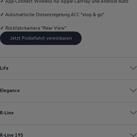
✓
App‑Connect
Wireless für Apple
CarPlay
und
Android
Auto
Motorenöl und Flüssigkeiten
Räder und Reifen
✓
Automatische Distanzregelung ACC "stop & go"
Pannen- und Unfallhilfe
Economy Service
Volkswagen Teile
✓
Rückfahrkamera "Rear View"
Zubehör
Modellspezifisches Zubehör
Jetzt Probefahrt vereinbaren
Schutz und Pflege
Transport
Entertainment und Elektronik
Individualisieren
Wallbox und Ladekabel
Life
Digitale Extras
Dienste für Ihr Modell finden
Volkswagen Apps, Login und Shop
Handy und Fahrzeug verbinden
Elegance
Updates für Software, Karten und Radio
Über Ihr Auto
Vorgängermodelle
Kundeninformationen
R‑Line
Volkswagen Kundenbetreuung
Warn- und Kontrollleuchten
Assistenzsysteme
Digitale Betriebsanleitung
R‑Line
195
Live Beratung