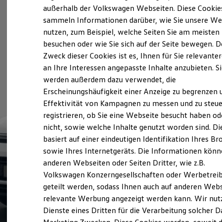
Elektrofahrzeugkonzepte
außerhalb der Volkswagen Webseiten. Diese Cookie
ID. EVERY1
sammeln Informationen darüber, wie Sie unsere We
Reichweite
nutzen, zum Beispiel, welche Seiten Sie am meisten
Reichweite der ID. Modelle
Reichweite im Winter
besuchen oder wie Sie sich auf der Seite bewegen. D
Rekuperation
Zweck dieser Cookies ist es, Ihnen für Sie relevante
Laden
an Ihre Interessen angepasste Inhalte anzubieten. S
Laden unterwegs
Laden Zuhause
werden außerdem dazu verwendet, die
Ladestationen finden
Erscheinungshäufigkeit einer Anzeige zu begrenzen 
Ladezeitensimulator
Effektivität von Kampagnen zu messen und zu steue
Batterie
Sicherheit
registrieren, ob Sie eine Webseite besucht haben od
Garantie und Lebensdauer
nicht, sowie welche Inhalte genutzt worden sind. Di
Nachhaltigkeit
basiert auf einer eindeutigen Identifikation Ihres B
Technologie
Kosten und Kauf
sowie Ihres Internetgeräts. Die Informationen kön
Verbrauchskosten
anderen Webseiten oder Seiten Dritter, wie z.B.
Kaufoptionen
Volkswagen Konzerngesellschaften oder Werbetrei
E-Auto-Förderung
Software und Konnektivität
geteilt werden, sodass Ihnen auch auf anderen Web
Die ID. Software 6
relevante Werbung angezeigt werden kann. Wir nut
ID. Software Versionen und Updates
Dienste eines Dritten für die Verarbeitung solcher D
Digitale Extras
Schnittstellen zu Ihrem ID.