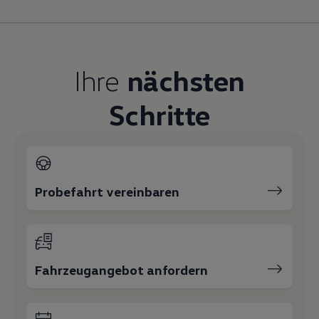
Magazin
Lifestyle
Transport
Familie
Elektromobilität
Ihre
nächsten
Volkswagen R
Pannen- und Unfallhilfe
Volkswagen Kundenbetreuung
Schritte
Probefahrt vereinbaren
Fahrzeugangebot anfordern