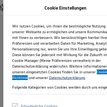
Modelle und Konfigurator
Cookie Einstellungen
Konfigurator
Modelle vergleichen
Konfiguration laden
Zum
Zum
Autosuche
Wir nutzen Cookies, um Ihnen die bestmögliche Nutzung
Hauptinhalt
Footer
Elektroautos
springen
springen
unserer Webseite zu ermöglichen und unsere Kommunika
ENERGY Sondermodelle
Nutzfahrzeuge
mit Ihnen zu verbessern. Wir berücksichtigen hierbei Ihr
SUV und CUV
Präferenzen und verarbeiten Daten für Marketing, Analyt
Familienautos
Personalisierung nur, wenn Sie uns Ihre Einwilligung gebe
Kombis
Kompaktwagen
Diese können Sie jederzeit mit Wirkung für die Zukunft i
Sportwagen
Cookie Manager (Meine Präferenzen verwalten) in der
Schnell verfügbare Fahrzeuge
Angebote und Produkte
Datenschutzerklärung widerrufen. Weitere Informatione
Aktuelle Angebote
unseren eingesetzten Cookies finden Sie in unserer
Cooki
E-Auto-Förderung
Richtlinie
und unserer
Datenschutzerklärung
.
Volkswagen Marktplatz
Die ENERGY Sondermodelle
Folgende Kategorien von Cookies werden durch uns einge
Junge Gebrauchtwagen und Gebrauchtwagen
Volkswagen Zertifizierte Gebrauchtwagen
Elektromobilität bei Gebrauchtwagen
Zubehör- und Serviceangebote
Saisonangebote
Erforderliche Cookies