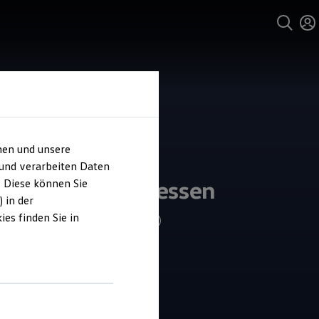
hen und unsere
und Service
 und verarbeiten Daten
ohaus Brass Giessen
. Diese können Sie
 in der
es finden Sie in
4.8
|
472 Bewertungen