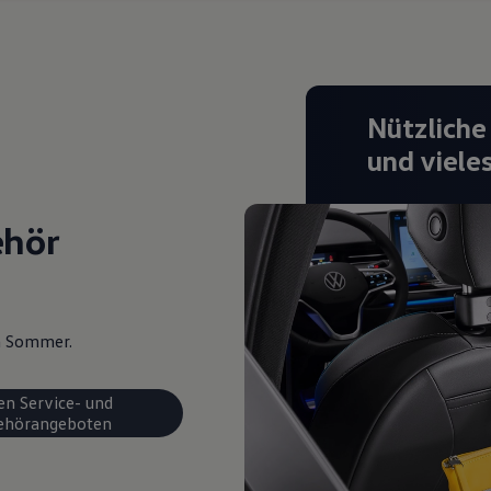
Nützliche
und viele
ehör
en Sommer.
en Service- und
ehörangeboten