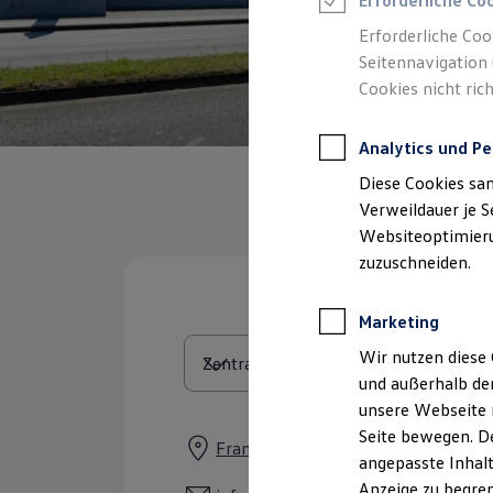
Erforderliche Co
Reifenpakete
Leasing
Erforderliche Coo
Leasing-Angebote
Seitennavigation 
Gebrauchtwagen Leasing
Cookies nicht rich
Junge Gebrauchtwagen-Leasing
Elektroauto Leasing
Kleinwagen-Leasing
Analytics und Pe
Leasing ohne Anzahlung
Finanzierung
Diese Cookies sa
Autokredit mit Schlussrate
Versicherungen und Garantien
Verweildauer je S
Kfz-Versicherung
Websiteoptimierun
Restschuldversicherungen
zuzuschneiden.
Garantien
Wartungsverträge
Geschäftskunden
Marketing
Professional Class bei Volkswagen
Großkunden
Wir nutzen diese 
Behörden
und außerhalb de
Direktkunden
Sonderfahrzeuge
unsere Webseite n
Anpfiff zum Gewinn
Seite bewegen. De
Elektromobilität
Frankfurter Straße 171, 35392 Gies
angepasste Inhalt
Elektroautos
ID. Tutorials
Anzeige zu begren