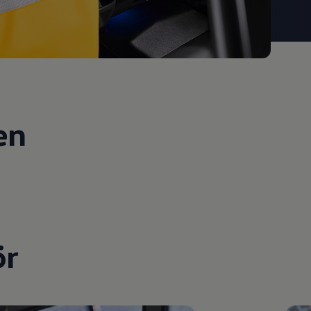
en
ör