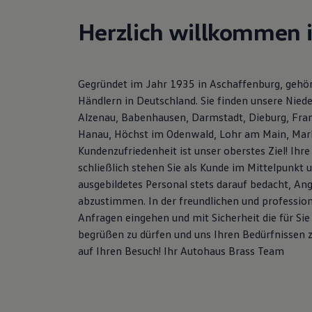
Hybridautos
Marke und Erlebnis
Herzlich willkommen 
Volkswagen R und R Experience
R-Modelle
R Experience
Driving Experience
Gegründet im Jahr 1935 in Aschaffenburg, gehör
Volkswagen entdecken
Werkbesichtigung
Händlern in Deutschland. Sie finden unsere Nie
Factory visit
Alzenau, Babenhausen, Darmstadt, Dieburg, Fran
Lifestyle Shop
Hanau, Höchst im Odenwald, Lohr am Main, Marb
T-Roc Kollektion
Golf Kollektion
Kundenzufriedenheit ist unser oberstes Ziel! Ihr
ID. Kollektion
schließlich stehen Sie als Kunde im Mittelpunkt
Volkswagen Kollektion
ausgebildetes Personal stets darauf bedacht, An
R-Kollektion
GTI Kollektion
abzustimmen. In der freundlichen und professio
Fußball Drop
Anfragen eingehen und mit Sicherheit die für Sie
we drive football
begrüßen zu dürfen und uns Ihren Bedürfnissen z
#wedriveproud
Besitzer und Service
auf Ihren Besuch! Ihr Autohaus Brass Team
myVolkswagen
Software Updates
Service und Ersatzteile
Inspektion und HU/AU
Reparaturen und Checks