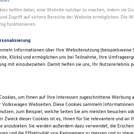
okies
kies helfen dabei, eine Website nutzbar zu machen, indem sie G
Verantwort
und Zugriff auf sichere Bereiche der Website ermöglichen. Die W
Vertriebs
tig funktionieren.
rsonalisierung
mmeln Informationen über Ihre Websitenutzung (beispielsweise S
eite, Klicks) und ermöglichen uns bei Teilnahme, Ihre Umfrageerge
g mit einzubeziehen. Damit helfen sie uns, Ihr Nutzererlebnis pe
Cookies, um Ihnen auf Ihre Interessen zugeschnittene Werbung a
Unsere Abteilungen
r Volkswagen Webseiten. Diese Cookies sammeln Informationen 
utzen, zum Beispiel, welche Seiten Sie am meisten besuchen oder
Montag
-
Freitag
06:30
-
18:00
Uhr
r Zweck dieser Cookies ist es, Ihnen für Sie relevantere und an I
Samstag
09:00
-
13:00
Uhr
sen
e anzubieten. Sie werden außerdem dazu verwendet, die Erschein
Sonntag
Geschlossen
zen und die Effektivität von Kampagnen zu messen und zu steuern