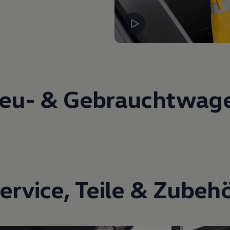
eu- &
Gebrauchtwag
ervice
,
Teile
&
Zubeh