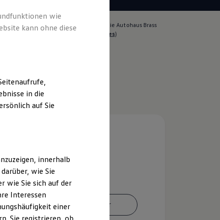
rundfunktionen wie
lich für die Inhalte auf dieser Seite ist die Autohaus Brass
ebsite kann ohne diese
 GmbH & Co. KG
(
Impressum & Rechtliches
)
eitenaufrufe,
bnisse in die
rsönlich auf Sie
nzuzeigen, innerhalb
darüber, wie Sie
 wie Sie sich auf der
hre Interessen
Ansprechpartner
ungshäufigkeit einer
. Sie registrieren, ob