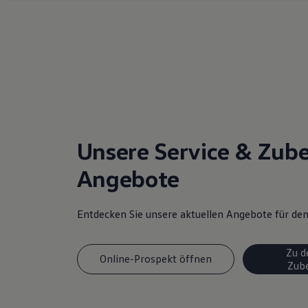
Magazin
Lifestyle
Transport
Familie
Elektromobilität
Volkswagen R
Pannen- und Unfallhilfe
Volkswagen Kundenbetreuung
Unsere Service & Zub
Angebote
Entdecken Sie unsere aktuellen Angebote für d
Zu d
Online-Prospekt öffnen
Zub