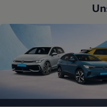
Un
Motorenöl und Flüssigkeiten
Räder und Reifen
Pannen- und Unfallhilfe
Economy Service
Volkswagen Teile
Zubehör
Modellspezifisches Zubehör
Schutz und Pflege
Transport
Entertainment und Elektronik
Individualisieren
Wallbox und Ladekabel
Digitale Extras
Dienste für Ihr Modell finden
Volkswagen Apps, Login und Shop
Handy und Fahrzeug verbinden
Updates für Software, Karten und Radio
Über Ihr Auto
Vorgängermodelle
Kundeninformationen
Volkswagen Kundenbetreuung
Warn- und Kontrollleuchten
Assistenzsysteme
Digitale Betriebsanleitung
Live Beratung