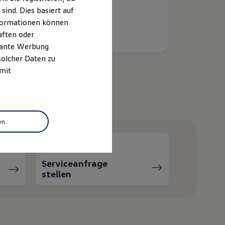
ind. Dies basiert auf
Informationen können
aften oder
evante Werbung
solcher Daten zu
 mit
helfen?
en
Serviceanfrage
stellen