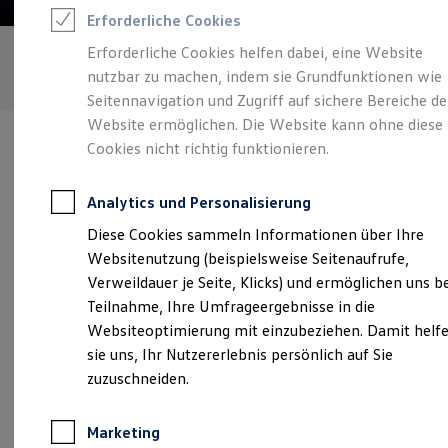
Reifenpakete
Erforderliche Cookies
Leasing
Leasing-Angebote
Erforderliche Cookies helfen dabei, eine Website
Gebrauchtwagen Leasing
nutzbar zu machen, indem sie Grundfunktionen wie
Junge Gebrauchtwagen-Leasing
Elektroauto Leasing
Seitennavigation und Zugriff auf sichere Bereiche de
Kleinwagen-Leasing
Website ermöglichen. Die Website kann ohne diese
Leasing ohne Anzahlung
Cookies nicht richtig funktionieren.
Finanzierung
Autokredit mit Schlussrate
Versicherungen und Garantien
Analytics und Personalisierung
Kfz-Versicherung
Verantwortlich für die Inhalte auf dieser Seite ist die Autohaus
Restschuldversicherungen
Diese Cookies sammeln Informationen über Ihre
Braun GmbH & Co.
(
Impressum & Rechtliches
)
Garantien
Websitenutzung (beispielsweise Seitenaufrufe,
Wartungsverträge
Geschäftskunden
Verweildauer je Seite, Klicks) und ermöglichen uns b
Professional Class bei Volkswagen
Unsere 
Teilnahme, Ihre Umfrageergebnisse in die
Großkunden
Websiteoptimierung mit einzubeziehen. Damit helf
Behörden
Direktkunden
sie uns, Ihr Nutzererlebnis persönlich auf Sie
Sonderfahrzeuge
Landshuter Straße 133, 85368 Moosburg
zuzuschneiden.
Anpfiff zum Gewinn
Elektromobilität
Montag
-
Donnerstag
07:30
-
17:00
Uhr
Elektroautos
Marketing
ID. Tutorials