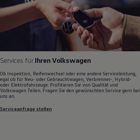
Motorenöl und Flüssigkeiten
Räder und Reifen
Pannen- und Unfallhilfe
Economy Service
Volkswagen Teile
Zubehör
Modellspezifisches Zubehör
Schutz und Pflege
Transport
Entertainment und Elektronik
Services für
Ihren
Volkswagen
Individualisieren
Wallbox und Ladekabel
Digitale Extras
Ob Inspektion, Reifenwechsel oder eine andere Serviceleistung,
Dienste für Ihr Modell finden
egal ob für Neu- oder
Gebrauchtwagen
, Verbrenner-, Hybrid-
Volkswagen Apps, Login und Shop
oder Elektrofahrzeuge: Profitieren Sie von Qualität und
Handy und Fahrzeug verbinden
Volkswagen
Teilen. Fragen Sie den gewünschten
Service
gern bei
Updates für Software, Karten und Radio
uns an.
Über Ihr Auto
Vorgängermodelle
Serviceanfrage stellen
Kundeninformationen
Volkswagen Kundenbetreuung
Warn- und Kontrollleuchten
Assistenzsysteme
Digitale Betriebsanleitung
Live Beratung