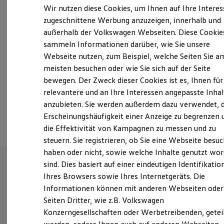
Freitag
07:30
-
13:00
Uhr
Elektrofahrzeugkonzepte
Wir nutzen diese Cookies, um Ihnen auf Ihre Intere
ID. EVERY1
Samstag
Geschlossen
zugeschnittene Werbung anzuzeigen, innerhalb und
Reichweite
Sonntag
Geschlossen
außerhalb der Volkswagen Webseiten. Diese Cookie
Reichweite der ID. Modelle
Reichweite im Winter
sammeln Informationen darüber, wie Sie unsere
Rekuperation
info@ah-braun.de
Webseite nutzen, zum Beispiel, welche Seiten Sie a
Laden
meisten besuchen oder wie Sie sich auf der Seite
Laden unterwegs
+49 8761 66760
Laden Zuhause
bewegen. Der Zweck dieser Cookies ist es, Ihnen für
Ladestationen finden
relevantere und an Ihre Interessen angepasste Inhal
Ladezeitensimulator
anzubieten. Sie werden außerdem dazu verwendet, d
Batterie
Ansprechpartner
Sicherheit
Erscheinungshäufigkeit einer Anzeige zu begrenzen 
Garantie und Lebensdauer
die Effektivität von Kampagnen zu messen und zu
Nachhaltigkeit
steuern. Sie registrieren, ob Sie eine Webseite besuc
Technologie
Kosten und Kauf
haben oder nicht, sowie welche Inhalte genutzt wo
Verbrauchskosten
sind. Dies basiert auf einer eindeutigen Identifikatio
Kaufoptionen
Ihres Browsers sowie Ihres Internetgeräts. Die
E-Auto-Förderung
Ein Autohaus. Drei starke
Software und Konnektivität
Informationen können mit anderen Webseiten oder
Die ID. Software 6
Marken.
Seiten Dritter, wie z.B. Volkswagen
ID. Software Versionen und Updates
Konzerngesellschaften oder Werbetreibenden, getei
Digitale Extras
Schnittstellen zu Ihrem ID.