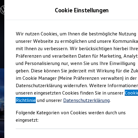
Modelle und Konfigurator
Cookie Einstellungen
Konfigurator
Modelle vergleichen
Konfiguration laden
Zum
Zum
Autosuche
Service
Wir nutzen Cookies, um Ihnen die bestmögliche Nutzung
Hauptinhalt
Footer
Elektroautos
Autohaus Braun
springen
springen
unserer Webseite zu ermöglichen und unsere Kommunika
ENERGY Sondermodelle
Nutzfahrzeuge
mit Ihnen zu verbessern. Wir berücksichtigen hierbei Ihr
SUV und CUV
5
|
67 Bewertungen
Präferenzen und verarbeiten Daten für Marketing, Analyt
Familienautos
und Personalisierung nur, wenn Sie uns Ihre Einwilligung
Kombis
Kompaktwagen
geben. Diese können Sie jederzeit mit Wirkung für die Zu
Sportwagen
im Cookie Manager (Meine Präferenzen verwalten) in der
Schnell verfügbare Fahrzeuge
Angebote und Produkte
Datenschutzerklärung widerrufen. Weitere Informatione
Aktuelle Angebote
unseren eingesetzten Cookies finden Sie in unserer
Cooki
E-Auto-Förderung
Richtlinie
und unserer
Datenschutzerklärung
.
Volkswagen Marktplatz
Die ENERGY Sondermodelle
Folgende Kategorien von Cookies werden durch uns
Junge Gebrauchtwagen und Gebrauchtwagen
Volkswagen Zertifizierte Gebrauchtwagen
eingesetzt:
Elektromobilität bei Gebrauchtwagen
Zubehör- und Serviceangebote
Saisonangebote