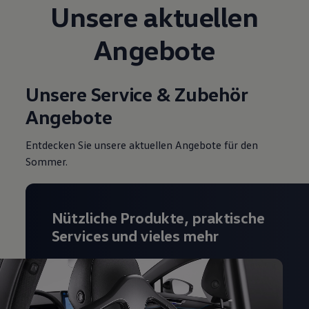
Unsere aktuellen
Magazin
Lifestyle
Transport
Angebote
Familie
Elektromobilität
Volkswagen R
Pannen- und Unfallhilfe
Unsere Service & Zubehör
Volkswagen Kundenbetreuung
Angebote
Entdecken Sie unsere aktuellen Angebote für den
Sommer.
Nützliche Produkte, praktische
Services und vieles mehr