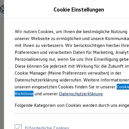
Modelle und Konfigurator
Cookie Einstellungen
Konfigurator
Modelle vergleichen
Konfiguration laden
Zum
Zum
Autosuche
Wir nutzen Cookies, um Ihnen die bestmögliche Nutzung
Hauptinhalt
Footer
Elektroautos
springen
springen
unserer Webseite zu ermöglichen und unsere Kommunika
ENERGY Sondermodelle
Nutzfahrzeuge
mit Ihnen zu verbessern. Wir berücksichtigen hierbei Ihr
SUV und CUV
Präferenzen und verarbeiten Daten für Marketing, Analyt
Familienautos
Personalisierung nur, wenn Sie uns Ihre Einwilligung gebe
Kombis
Kompaktwagen
Diese können Sie jederzeit mit Wirkung für die Zukunft i
Sportwagen
Cookie Manager (Meine Präferenzen verwalten) in der
Schnell verfügbare Fahrzeuge
Angebote und Produkte
Datenschutzerklärung widerrufen. Weitere Informatione
Aktuelle Angebote
unseren eingesetzten Cookies finden Sie in unserer
Cooki
E-Auto-Förderung
Richtlinie
und unserer
Datenschutzerklärung
.
Volkswagen Marktplatz
Die ENERGY Sondermodelle
Folgende Kategorien von Cookies werden durch uns einge
Junge Gebrauchtwagen und Gebrauchtwagen
Volkswagen Zertifizierte Gebrauchtwagen
Elektromobilität bei Gebrauchtwagen
Zubehör- und Serviceangebote
Saisonangebote
Erforderliche Cookies