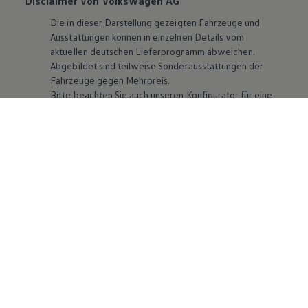
Disclaimer von Volkswagen AG
Die in dieser Darstellung gezeigten Fahrzeuge und
Ausstattungen können in einzelnen Details vom
aktuellen deutschen Lieferprogramm abweichen.
Abgebildet sind teilweise Sonderausstattungen der
Fahrzeuge gegen Mehrpreis.
Bitte beachten Sie auch unseren Konfigurator für eine
Übersicht der aktuell verfügbaren Modelle und
Ausstattungen.
Die angegebenen Verbrauchs- und Emissionswerte
beziehen sich nicht auf ein einzelnes Fahrzeug und sind
nicht Bestandteil des Angebots, sondern dienen allein
Vergleichszwecken zwischen den verschiedenen
Fahrzeugtypen. Zusatzausstattungen und
Zubehör
(Anbauteile, Reifenformat usw.) können relevante
Fahrzeugparameter, wie
z. B.
Gewicht, Rollwiderstand
und Aerodynamik verändern und neben Witterungs-
und Verkehrsbedingungen sowie dem individuellen
Fahrverhalten den Kraftstoffverbrauch, den
Stromverbrauch, die CO₂-Emissionen und die
Fahrleistungswerte eines Fahrzeugs beeinflussen.