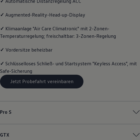
✓
Automatische Distanzregelung ACC
Motorenöl und Flüssigkeiten
Räder und Reifen
✓
Augmented-Reality-Head-up-Display
Pannen- und Unfallhilfe
Economy Service
Volkswagen Teile
✓
Klimaanlage "Air Care Climatronic" mit 2-Zonen-
Zubehör
Temperaturregelung; freischaltbar: 3-Zonen-Regelung
Modellspezifisches Zubehör
Schutz und Pflege
✓
Vordersitze beheizbar
Transport
Entertainment und Elektronik
Individualisieren
✓
Schlüsselloses Schließ- und Startsystem "Keyless Access", mit
Wallbox und Ladekabel
Safe-Sicherung
Digitale Extras
Dienste für Ihr Modell finden
Jetzt Probefahrt vereinbaren
Volkswagen Apps, Login und Shop
Handy und Fahrzeug verbinden
Updates für Software, Karten und Radio
Über Ihr Auto
Vorgängermodelle
Kundeninformationen
Pro S
Volkswagen Kundenbetreuung
Warn- und Kontrollleuchten
Assistenzsysteme
Digitale Betriebsanleitung
GTX
Live Beratung