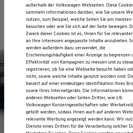
Elektrofahrzeugkonzepte
außerhalb der Volkswagen Webseiten. Diese Cookie
ID. EVERY1
sammeln Informationen darüber, wie Sie unsere We
Reichweite
nutzen, zum Beispiel, welche Seiten Sie am meisten
Reichweite der ID. Modelle
Reichweite im Winter
besuchen oder wie Sie sich auf der Seite bewegen. D
Rekuperation
Zweck dieser Cookies ist es, Ihnen für Sie relevante
Laden
an Ihre Interessen angepasste Inhalte anzubieten. S
Laden unterwegs
Laden Zuhause
werden außerdem dazu verwendet, die
Ladestationen finden
Erscheinungshäufigkeit einer Anzeige zu begrenzen 
Ladezeitensimulator
Effektivität von Kampagnen zu messen und zu steue
Batterie
Sicherheit
registrieren, ob Sie eine Webseite besucht haben od
Garantie und Lebensdauer
nicht, sowie welche Inhalte genutzt worden sind. Di
Nachhaltigkeit
basiert auf einer eindeutigen Identifikation Ihres B
Technologie
Kosten und Kauf
sowie Ihres Internetgeräts. Die Informationen kön
Verbrauchskosten
anderen Webseiten oder Seiten Dritter, wie z.B.
Kaufoptionen
Volkswagen Konzerngesellschaften oder Werbetrei
E-Auto-Förderung
Software und Konnektivität
geteilt werden, sodass Ihnen auch auf anderen Web
Die ID. Software 6
relevante Werbung angezeigt werden kann. Wir nut
ID. Software Versionen und Updates
Dienste eines Dritten für die Verarbeitung solcher D
Digitale Extras
Schnittstellen zu Ihrem ID.