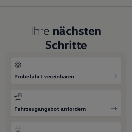
Magazin
Lifestyle
Transport
Familie
Ihre
nächsten
Elektromobilität
Volkswagen R
Pannen- und Unfallhilfe
Schritte
Volkswagen Kundenbetreuung
Probefahrt vereinbaren
Fahrzeugangebot anfordern