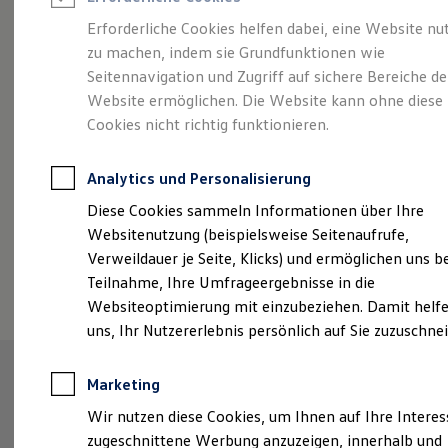
Reifenpakete
Leasing
Erforderliche Cookies helfen dabei, eine Website nu
Leasing-Angebote
zu machen, indem sie Grundfunktionen wie
Der ID.7 Tourer
Gebrauchtwagen Leasing
Seitennavigation und Zugriff auf sichere Bereiche de
Junge Gebrauchtwagen-Leasing
Elektroauto Leasing
Website ermöglichen. Die Website kann ohne diese
Kleinwagen-Leasing
Cookies nicht richtig funktionieren.
Leasing ohne Anzahlung
Finanzierung
Autokredit mit Schlussrate
Analytics und Personalisierung
Versicherungen und Garantien
Kfz-Versicherung
Diese Cookies sammeln Informationen über Ihre
Restschuldversicherungen
Websitenutzung (beispielsweise Seitenaufrufe,
Garantien
Verweildauer je Seite, Klicks) und ermöglichen uns b
Wartungsverträge
(
Impressum & Rechtliches
)
Geschäftskunden
Teilnahme, Ihre Umfrageergebnisse in die
Professional Class bei Volkswagen
Websiteoptimierung mit einzubeziehen. Damit helfe
Großkunden
uns, Ihr Nutzererlebnis persönlich auf Sie zuzuschne
Behörden
Direktkunden
Sonderfahrzeuge
Marketing
Anpfiff zum Gewinn
Elektromobilität
Wir nutzen diese Cookies, um Ihnen auf Ihre Intere
Elektroautos
zugeschnittene Werbung anzuzeigen, innerhalb und
ID. Tutorials