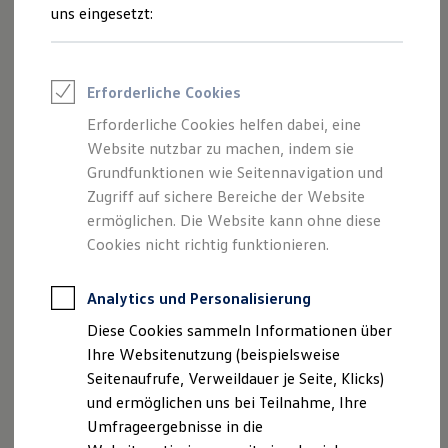
Reifenpakete
uns eingesetzt:
Leasing
Leasing-Angebote
Gebrauchtwagen Leasing
Junge Gebrauchtwagen-Leasing
Impressum
Erforderliche Cookies
Elektroauto Leasing
Kleinwagen-Leasing
Erforderliche Cookies helfen dabei, eine
Datenschutzerklärung
Leasing ohne Anzahlung
Website nutzbar zu machen, indem sie
Finanzierung
Nutzung von Terminbuchung Online
Autokredit mit Schlussrate
Grundfunktionen wie Seitennavigation und
Versicherungen und Garantien
Zugriff auf sichere Bereiche der Website
Kfz-Versicherung
ermöglichen. Die Website kann ohne diese
Restschuldversicherungen
Garantien
Cookies nicht richtig funktionieren.
Impressum
Wartungsverträge
Geschäftskunden
Professional Class bei Volkswagen
Analytics und Personalisierung
Autohaus Denzel GmbH
Großkunden
Am Würfelweg 1-17
Diese Cookies sammeln Informationen über
Behörden
35288 Wohratal
Direktkunden
Ihre Websitenutzung (beispielsweise
Sonderfahrzeuge
Seitenaufrufe, Verweildauer je Seite, Klicks)
Anpfiff zum Gewinn
Telefon: +49 6453 / 91 35-0
und ermöglichen uns bei Teilnahme, Ihre
Elektromobilität
Fax: +49 6453 / 91 35-11
Elektroautos
Umfrageergebnisse in die
ID. Tutorials
E-Mail:
info@autohaus-denzel.de