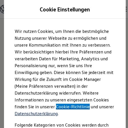
Modelle und Konfigurator
Cookie Einstellungen
Konfigurator
Modelle vergleichen
Konfiguration laden
Zum
Zum
Autosuche
Wir nutzen Cookies, um Ihnen die bestmögliche
Hauptinhalt
Footer
Elektroautos
springen
springen
Nutzung unserer Webseite zu ermöglichen und
ENERGY Sondermodelle
Nutzfahrzeuge
unsere Kommunikation mit Ihnen zu verbessern.
Autohaus Denzel
SUV und CUV
Wir berücksichtigen hierbei Ihre Präferenzen und
Familienautos
verarbeiten Daten für Marketing, Analytics und
Kombis
GmbH | Impressum
Kompaktwagen
Personalisierung nur, wenn Sie uns Ihre
Sportwagen
Einwilligung geben. Diese können Sie jederzeit mit
& Rechtliches
Schnell verfügbare Fahrzeuge
Angebote und Produkte
Wirkung für die Zukunft im Cookie Manager
Aktuelle Angebote
(Meine Präferenzen verwalten) in der
E-Auto-Förderung
Hier finden Sie Informationen über uns
Datenschutzerklärung widerrufen. Weitere
Volkswagen Marktplatz
Informationen zu unseren eingesetzten Cookies
Die ENERGY Sondermodelle
(Autohaus Denzel GmbH) als
Junge Gebrauchtwagen und Gebrauchtwagen
finden Sie in unserer
Cookie-Richtlinie
und unserer
verantwortlichen Anbieter von Inhalten
Volkswagen Zertifizierte Gebrauchtwagen
Datenschutzerklärung
.
und Angeboten, die auf dieser Website
Elektromobilität bei Gebrauchtwagen
Zubehör- und Serviceangebote
speziell aufgeführt sind.
Folgende Kategorien von Cookies werden durch
Saisonangebote