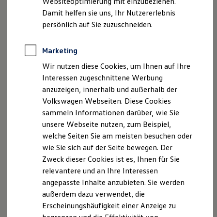
Websiteoptimierung mit einzubeziehen.
Elektrofahrzeugkonzepte
Damit helfen sie uns, Ihr Nutzererlebnis
ID. EVERY1
Geschäftsführerin: Friedhelm Denzel, Martin Denzel
Reichweite
persönlich auf Sie zuzuschneiden.
USt. ID-Nummer: DE811470124
Reichweite der ID. Modelle
Reichweite im Winter
Handelsregister: Marburg HRB 3478
Rekuperation
Marketing
Versicherungsvermittlerregister: D-ICAI-BZ2H0-76
Laden
Wir nutzen diese Cookies, um Ihnen auf Ihre
Laden unterwegs
Hinweis gemäß § 36
Laden Zuhause
Interessen zugeschnittene Werbung
Ladestationen finden
Verbraucherstreitbeilegungsgesetz (VSBG)
anzuzeigen, innerhalb und außerhalb der
Ladezeitensimulator
Volkswagen Webseiten. Diese Cookies
Batterie
Wir sind zur Teilnahme an einem
Sicherheit
sammeln Informationen darüber, wie Sie
Garantie und Lebensdauer
Streitbeilegungsverfahren bei folgender
unsere Webseite nutzen, zum Beispiel,
Nachhaltigkeit
Verbraucherschlichtungsstelle bereit:
welche Seiten Sie am meisten besuchen oder
Technologie
Kosten und Kauf
wie Sie sich auf der Seite bewegen. Der
Allgemeine Verbraucherschlichtungsstelle des
Verbrauchskosten
Zweck dieser Cookies ist es, Ihnen für Sie
Kaufoptionen
Zentrums für Schlichtung e.V.
relevantere und an Ihre Interessen
E-Auto-Förderung
Straßburger Straße 8
Software und Konnektivität
angepasste Inhalte anzubieten. Sie werden
77694 Kehl am Rhein
Die ID. Software 6
außerdem dazu verwendet, die
ID. Software Versionen und Updates
www.verbraucher‐schlichter.de
Erscheinungshäufigkeit einer Anzeige zu
Digitale Extras
Schnittstellen zu Ihrem ID.