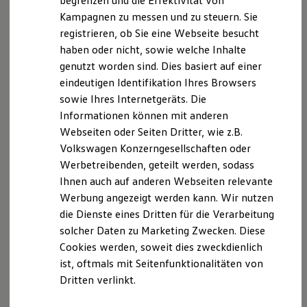
begrenzen und die Effektivität von
Hybridautos
Kampagnen zu messen und zu steuern. Sie
Marke und Erlebnis
Datenschutzerklärung
registrieren, ob Sie eine Webseite besucht
Volkswagen R und R Experience
R-Modelle
haben oder nicht, sowie welche Inhalte
R Experience
A. Verantwortlicher
genutzt worden sind. Dies basiert auf einer
Driving Experience
eindeutigen Identifikation Ihres Browsers
Volkswagen entdecken
Werkbesichtigung
Wir freuen uns, dass Sie unsere Webseite der
sowie Ihres Internetgeräts. Die
Factory visit
Autohaus Denzel GmbH, Am Würfelweg 1-17, 35288
Informationen können mit anderen
Lifestyle Shop
Wohratal,
info@autohaus-denzel.de
besuchen. Im
Webseiten oder Seiten Dritter, wie z.B.
T-Roc Kollektion
Golf Kollektion
Folgenden informieren wir Sie über die Verarbeitung
Volkswagen Konzerngesellschaften oder
ID. Kollektion
Ihrer personenbezogenen Daten durch uns im
Werbetreibenden, geteilt werden, sodass
Volkswagen Kollektion
Zusammenhang mit Ihrem Besuch unserer Webseite.
Ihnen auch auf anderen Webseiten relevante
R-Kollektion
GTI Kollektion
Werbung angezeigt werden kann. Wir nutzen
Fußball Drop
B. Verarbeitung Ihrer personenbezogenen Daten
die Dienste eines Dritten für die Verarbeitung
we drive football
solcher Daten zu Marketing Zwecken. Diese
#wedriveproud
Unsere Webseite bietet Ihnen verschiedene
Besitzer und Service
Cookies werden, soweit dies zweckdienlich
Angebote, die wir Ihnen in Bezug auf dabei durch uns
myVolkswagen
ist, oftmals mit Seitenfunktionalitäten von
Software Updates
verarbeitete personenbezogene Daten im Folgenden
Dritten verlinkt.
Service und Ersatzteile
näher erläutern möchten. Bei der Datenverarbeitung
Inspektion und HU/AU
im Zusammenhang mit unserer Webseite unterstützt
Reparaturen und Checks