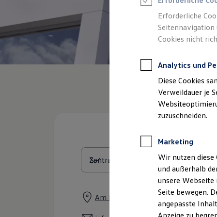
Erforderliche Co
Reifenpakete
Leasing
Erforderliche Coo
Leasing-Angebote
Seitennavigation 
Gebrauchtwagen Leasing
Cookies nicht rich
Junge Gebrauchtwagen-Leasing
Elektroauto Leasing
Kleinwagen-Leasing
Analytics und Pe
Leasing ohne Anzahlung
Finanzierung
Diese Cookies sa
Autokredit mit Schlussrate
Versicherungen und Garantien
Verweildauer je S
Kfz-Versicherung
Websiteoptimierun
Restschuldversicherungen
zuzuschneiden.
Garantien
Wartungsverträge
Geschäftskunden
Marketing
Professional Class bei Volkswagen
Großkunden
Wir nutzen diese 
Behörden
und außerhalb de
Direktkunden
Sonderfahrzeuge
unsere Webseite n
Anpfiff zum Gewinn
Seite bewegen. De
Elektromobilität
Am Eckenbach 35, 57439 Attendorn
angepasste Inhalt
Elektroautos
ID. Tutorials
Anzeige zu begren