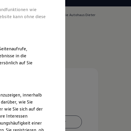
rundfunktionen wie
lich für die Inhalte auf dieser Seite ist die Autohaus Dieter
ebsite kann ohne diese
f GmbH
(
Impressum & Rechtliches
)
eitenaufrufe,
bnisse in die
rsönlich auf Sie
nzuzeigen, innerhalb
darüber, wie Sie
 wie Sie sich auf der
hre Interessen
Ansprechpartner
ungshäufigkeit einer
. Sie registrieren, ob