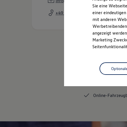
info@Autohaus-Steinhoff.de
Elektrofahrzeugkonzepte
Sie eine Webseite
ID. EVERY1
einer eindeutigen
+49 2722 93700
Reichweite
Reichweite der ID. Modelle
mit anderen Webse
Reichweite im Winter
Werbetreibenden,
Rekuperation
angezeigt werden 
Laden
Laden unterwegs
Marketing Zwecken
Laden Zuhause
Seitenfunktionali
Ladestationen finden
Ladezeitensimulator
Batterie
Sicherheit
Optional
Garantie und Lebensdauer
Nachhaltigkeit
Gebrauchtwagen
Technologie
Kosten und Kauf
Verbrauchskosten
Kaufoptionen
Online-Fahrzeug
E-Auto-Förderung
Software und Konnektivität
Die ID. Software 6
ID. Software Versionen und Updates
Digitale Extras
Schnittstellen zu Ihrem ID.