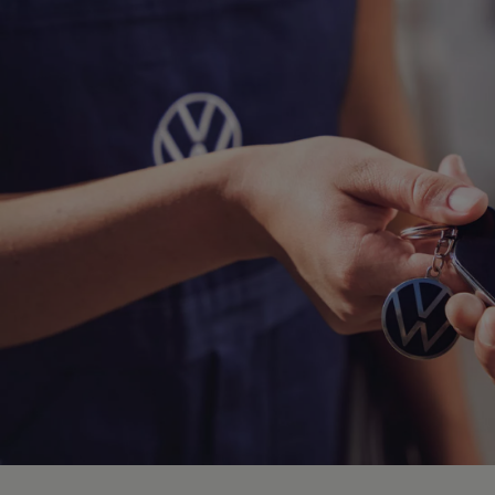
Hybridautos
Marke und Erlebnis
Volkswagen R und R Experience
R-Modelle
R Experience
Driving Experience
Volkswagen entdecken
Werkbesichtigung
Factory visit
Lifestyle Shop
T-Roc Kollektion
Golf Kollektion
ID. Kollektion
Volkswagen Kollektion
R-Kollektion
GTI Kollektion
Fußball Drop
we drive football
#wedriveproud
Besitzer und Service
myVolkswagen
Software Updates
Service und Ersatzteile
Inspektion und HU/AU
Reparaturen und Checks