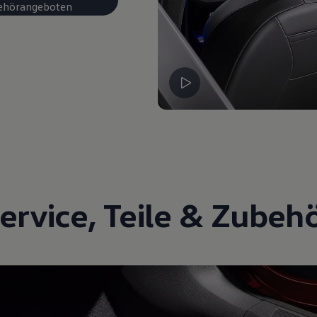
ehörangeboten
ervice
,
Teile
&
Zubeh