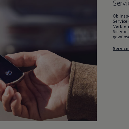
Servi
Ob Insp
Servicel
Verbrenn
Sie von 
gewüns
Service