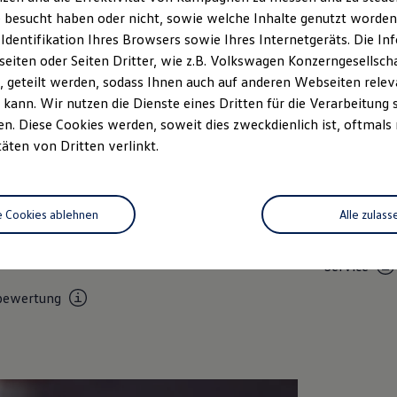
Samstags ist nur der Neu-/und Gebrauchtwagen
 besucht haben oder nicht, sowie welche Inhalte genutzt worden s
Verkauf geöffnet
 Identifikation Ihres Browsers sowie Ihres Internetgeräts. Die 
iten oder Seiten Dritter, wie z.B. Volkswagen Konzerngesellsch
 geteilt werden, sodass Ihnen auch auf anderen Webseiten rel
kann. Wir nutzen die Dienste eines Dritten für die Verarbeitung 
. Diese Cookies werden, soweit dies zweckdienlich ist, oftmals
täten von Dritten verlinkt.
Unsere Leistungen
im Überblic
e Cookies ablehnen
Alle zulass
Service
Volkswage
Service
bewertung