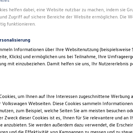
okies
kies helfen dabei, eine Website nutzbar zu machen, indem sie G
Verantwort
und Zugriff auf sichere Bereiche der Website ermöglichen. Die W
Steinhof
tig funktionieren.
rsonalisierung
mmeln Informationen über Ihre Websitenutzung (beispielsweise S
eite, Klicks) und ermöglichen uns bei Teilnahme, Ihre Umfrageerge
g mit einzubeziehen. Damit helfen sie uns, Ihr Nutzererlebnis pe
Cookies, um Ihnen auf Ihre Interessen zugeschnittene Werbung a
Unsere Abteilungen
Montag
-
Donnerstag
07:30
-
17:00
Uhr
r Volkswagen Webseiten. Diese Cookies sammeln Informationen 
Freitag
07:30
-
16:00
Uhr
utzen, zum Beispiel, welche Seiten Sie am meisten besuchen oder
Samstag
09:00
-
12:00
Uhr
r Zweck dieser Cookies ist es, Ihnen für Sie relevantere und an I
e anzubieten. Sie werden außerdem dazu verwendet, die Erschein
Sonntag
Geschlossen
zen und die Effektivität von Kampagnen zu messen und zu steuern