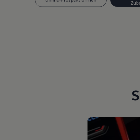
Zub
Magazin
Lifestyle
Transport
Familie
Elektromobilität
Volkswagen R
Pannen- und Unfallhilfe
Volkswagen Kundenbetreuung
S