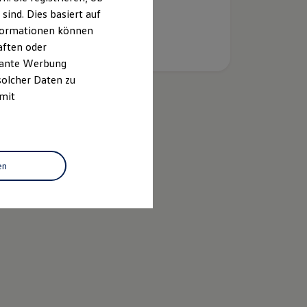
ind. Dies basiert auf
Informationen können
aften oder
evante Werbung
solcher Daten zu
 mit
k
en
n Economy