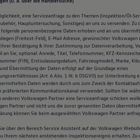
gen (u. a. über die Händlersuche)
glichkeit, eine Serviceanfrage zu den Themen (Inspektion/Öl-Serv
ubehör, Hauptuntersuchung, Sonstiges) an uns zu versenden. Zu
 folgende personenbezogene Daten erhoben und an uns übermitt
liegen (Freitext-Feld), E-Mail Adresse, gewünschter Volkswagen P
Ihrer Bestätigung & Ihrer Zustimmung zur Datenverarbeitung, V
l an Sie; optional: Anrede, Titel, Telefonnummer, KFZ-Kennzeich
snummer (FIN), Erstzulassungsdatum, Fahrzeugmodell, Marke, Kil
und Übermittlung der Daten erfolgt auf der Grundlage eines
ngsverhältnisses (Art. 6 Abs. 1 lit. b DSGVO) zur Unterbreitung 
übermittelten Daten werden durch uns zum Zweck der Kontaktau
n präferierten Kommunikationskanal verwendet. Sollten Sie wäh
 anderen Volkswagen Partner eine Serviceanfrage schicken woll
en Partner und nicht uns die zuvor genannten Daten übermittelt.
lärung können Sie beim ausgewählten Volkswagen Partner anfra
ie über den Bereich Service Assistent auf der Volkwagen Websi
u Ihrem nächsten anstehenden Inspektionsereignis erhalten. Zu