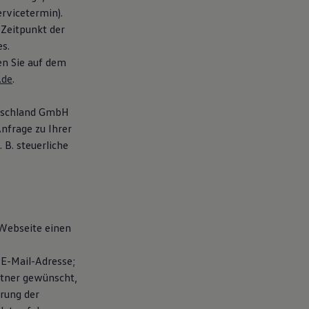
rvicetermin).
 Zeitpunkt der
s.
en Sie auf dem
.de
.
utschland GmbH
nfrage zu Ihrer
B. steuerliche
 Webseite einen
E-Mail-Adresse;
rtner gewünscht,
rung der