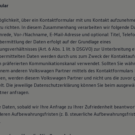
ular
öglichkeit, über ein Kontaktformular mit uns Kontakt aufzunehm
zu richten. In diesem Zusammenhang verarbeiten wir folgende D
Anrede, Vor-/Nachname, E-Mail-Adresse und optional: Titel, Tele
ermittlung der Daten erfolgt auf der Grundlage eines
ngsverhältnisses (Art. 6 Abs. 1 lit. b DSGVO) zur Unterbreitung 
übermittelten Daten werden durch uns zum Zweck der Kontaktau
n präferierten Kommunikationskanal verwendet. Sollten Sie wäh
inem anderen Volkswagen Partner mittels des Kontaktformulars
en, werden diesem Volkswagen Partner und nicht uns die zuvor
lt. Die jeweilige Datenschutzerklärung können Sie beim ausgewä
ner anfragen.
e Daten, sobald wir Ihre Anfrage zu Ihrer Zufriedenheit beantwor
deren Aufbewahrungsfristen (z. B. steuerliche Aufbewahrungsfris
.