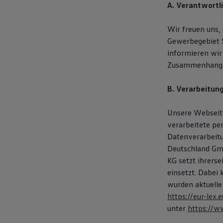
A. Verantwortl
Hybridautos
Marke und Erlebnis
Volkswagen R und R Experience
Wir freuen uns,
R-Modelle
Gewerbegebiet 
R Experience
Driving Experience
informieren wir
Volkswagen entdecken
Zusammenhang m
Werkbesichtigung
Factory visit
Lifestyle Shop
B. Verarbeitun
T-Roc Kollektion
Golf Kollektion
Unsere Webseite
ID. Kollektion
Volkswagen Kollektion
verarbeitete pe
R-Kollektion
Datenverarbeit
GTI Kollektion
Deutschland Gmb
Fußball Drop
we drive football
KG setzt ihrers
#wedriveproud
einsetzt. Dabei
Besitzer und Service
wurden aktuelle
myVolkswagen
Software Updates
https://eur-le
Service und Ersatzteile
unter
https://w
Inspektion und HU/AU
Reparaturen und Checks