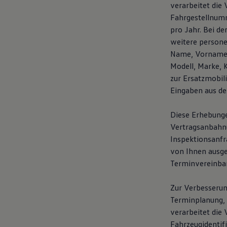
verarbeitet die
Fahrgestellnumm
pro Jahr. Bei d
weitere person
Name, Vorname, 
Modell, Marke, 
zur Ersatzmobil
Eingaben aus de
Diese Erhebunge
Vertragsanbahnun
Inspektionsanfr
von Ihnen ausg
Terminvereinba
Zur Verbesserun
Terminplanung, 
verarbeitet die 
Fahrzeugidentif