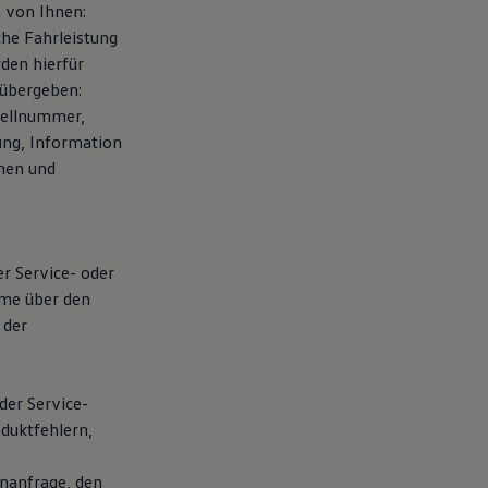
 von Ihnen:
che Fahrleistung
den hierfür
übergeben:
tellnummer,
ung, Information
chen und
er Service- oder
hme über den
 der
der Service-
duktfehlern,
nanfrage, den