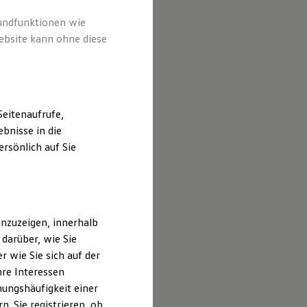
ter von
peziell
rundfunktionen wie
ebsite kann ohne diese
eitenaufrufe,
bnisse in die
rsönlich auf Sie
nzuzeigen, innerhalb
darüber, wie Sie
 wie Sie sich auf der
hre Interessen
ungshäufigkeit einer
. Sie registrieren, ob