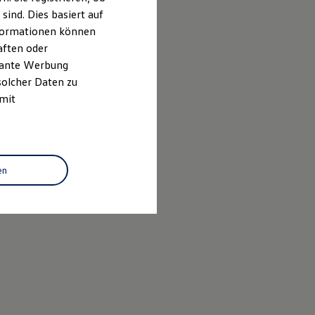
ind. Dies basiert auf
Informationen können
aften oder
evante Werbung
solcher Daten zu
 mit
en