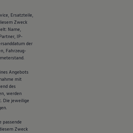
ice, Ersatzteile,
 diesem Zweck
elt: Name,
artner, IP-
ersanddatum der
en, Fahrzeug-
ometerstand.
eines Angebots
fnahme mit
rend des
en, werden
 Die jeweilige
gen.
te passende
 diesem Zweck