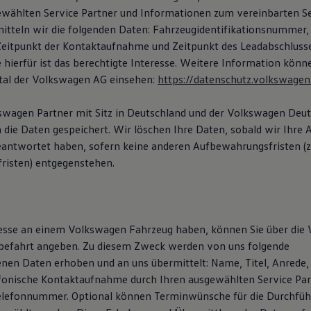
wählten Service Partner und Informationen zum vereinbarten Se
mitteln wir die folgenden Daten: Fahrzeugidentifikationsnummer,
itpunkt der Kontaktaufnahme und Zeitpunkt des Leadabschlusse
 hierfür ist das berechtigte Interesse. Weitere Information könn
tal der Volkswagen AG einsehen:
https://datenschutz.volkswagen
kswagen Partner mit Sitz in Deutschland und der Volkswagen De
die Daten gespeichert. Wir löschen Ihre Daten, sobald wir Ihre A
eantwortet haben, sofern keine anderen Aufbewahrungsfristen (z. 
risten) entgegenstehen.
resse an einem Volkswagen Fahrzeug haben, können Sie über die
befahrt angeben. Zu diesem Zweck werden von uns folgende
en Daten erhoben und an uns übermittelt: Name, Titel, Anrede, 
efonische Kontaktaufnahme durch Ihren ausgewählten Service Pa
elefonnummer. Optional können Terminwünsche für die Durchfüh