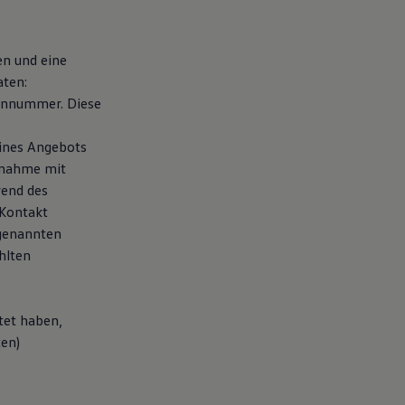
en und eine
aten:
fonnummer. Diese
eines Angebots
fnahme mit
rend des
 Kontakt
 genannten
hlten
tet haben,
ten)