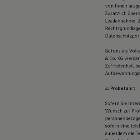
von Ihnen ausge
Zusätzlich über
Leadannahme, Ze
Rechtsgrundlage
Datenschutzpor
Bei uns als Vol
& Co. KG werden 
Zufriedenheit b
Aufbewahrungsf
3. Probefahrt
Sofern Sie Inte
Wunsch zur Pro
personenbezogen
sofern eine tel
außerdem die T