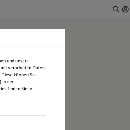
hen und unsere
äke
 und verarbeiten Daten
. Diese können Sie
um &
 in der
es finden Sie in
e Dittmar