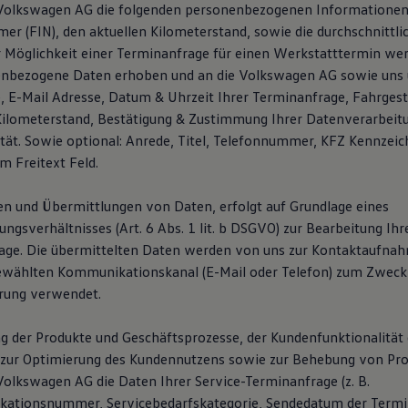
 Volkswagen AG die folgenden personenbezogenen Informationen
er (FIN), den aktuellen Kilometerstand, sowie die durchschnittli
er Möglichkeit einer Terminanfrage für einen Werkstatttermin wer
enbezogene Daten erhoben und an die Volkswagen AG sowie uns 
E-Mail Adresse, Datum & Uhrzeit Ihrer Terminanfrage, Fahrges
Kilometerstand, Bestätigung & Zustimmung Ihrer Datenverarbeit
ität. Sowie optional: Anrede, Titel, Telefonnummer, KFZ Kennzei
m Freitext Feld.
n und Übermittlungen von Daten, erfolgt auf Grundlage eines
gsverhältnisses (Art. 6 Abs. 1 lit. b DSGVO) zur Bearbeitung Ihr
age. Die übermittelten Daten werden von uns zur Kontaktaufna
ewählten Kommunikationskanal (E-Mail oder Telefon) zum Zweck
rung verwendet.
g der Produkte und Geschäftsprozesse, der Kundenfunktionalität 
zur Optimierung des Kundennutzens sowie zur Behebung von Pro
Volkswagen AG die Daten Ihrer Service-Terminanfrage (z. B.
ikationsnummer, Servicebedarfskategorie, Sendedatum der Termi