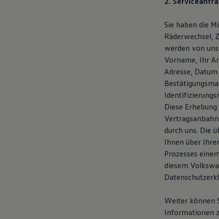
2. Serviceanfra
Magazin
Lifestyle
Sie haben die Mö
Transport
Familie
Räderwechsel, Z
Elektromobilität
werden von uns
Volkswagen R
Vorname, Ihr An
Pannen- und Unfallhilfe
Volkswagen Kundenbetreuung
Adresse, Datum 
Bestätigungsmai
Identifizierung
Diese Erhebung 
Vertragsanbahnu
durch uns. Die 
Ihnen über Ihre
Prozesses einem
diesem Volkswag
Datenschutzerk
Weiter können S
Informationen z