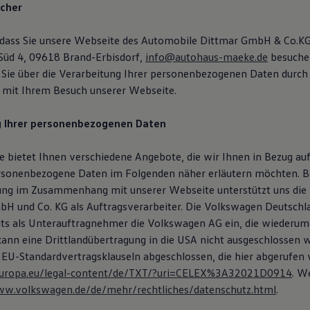
icher
 dass Sie unsere Webseite des Automobile Dittmar GmbH & Co.KG
Süd 4, 09618 Brand-Erbisdorf,
info@autohaus-maeke.de
besuche
 Sie über die Verarbeitung Ihrer personenbezogenen Daten durch
it Ihrem Besuch unserer Webseite.
g Ihrer personenbezogenen Daten
 bietet Ihnen verschiedene Angebote, die wir Ihnen in Bezug auf
rsonenbezogene Daten im Folgenden näher erläutern möchten. B
ung im Zusammenhang mit unserer Webseite unterstützt uns die
H und Co. KG als Auftragsverarbeiter. Die Volkswagen Deutsch
eits als Unterauftragnehmer die Volkswagen AG ein, die wiederum
 kann eine Drittlandübertragung in die USA nicht ausgeschlossen 
 EU-Standardvertragsklauseln abgeschlossen, die hier abgerufen
x.europa.eu/legal-content/de/TXT/?uri=CELEX%3A32021D0914
. W
ww.volkswagen.de/de/mehr/rechtliches/datenschutz.html
.