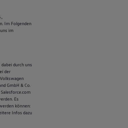
.,
n. Im Folgenden
 uns im
 dabei durch uns
ei der
 Volkswagen
land GmbH & Co.
 Salesforce.com
werden. Es
 werden können:
eitere Infos dazu