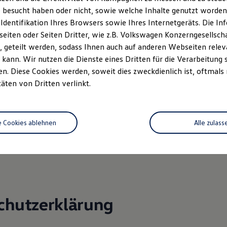
bisdorf
 besucht haben oder nicht, sowie welche Inhalte genutzt worden s
 Identifikation Ihres Browsers sowie Ihres Internetgeräts. Die 
2 3320
iten oder Seiten Dritter, wie z.B. Volkswagen Konzerngesellsch
226
 geteilt werden, sodass Ihnen auch auf anderen Webseiten rel
tohaus-maeke.de
kann. Wir nutzen die Dienste eines Dritten für die Verarbeitung 
. Diese Cookies werden, soweit dies zweckdienlich ist, oftmals
g: Frau Patricia Mäke, Herr Dittmar Mäke
täten von Dritten verlinkt.
: DE 456 971 840
r: Chemnitz HRA 10277
 36 Verbraucherstreitbeilegungsgesetz (VSBG)
e Cookies ablehnen
Alle zulass
ilnahme an einem Streitbeilegungsverfahren vor einer
chtungsstelle weder bereit noch dazu verpflichtet.
chutzerklärung