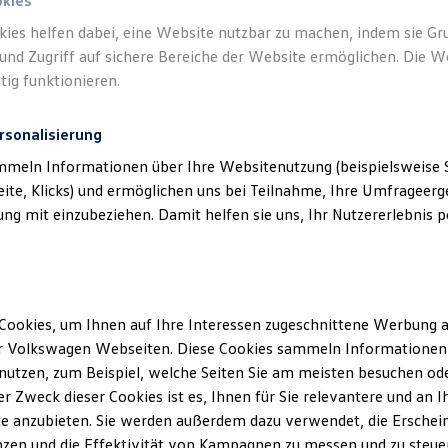
mbH & Co. KG) als verantwortlichen Anbie
okies
en und Angeboten, die auf dieser Website s
kies helfen dabei, eine Website nutzbar zu machen, indem sie G
und Zugriff auf sichere Bereiche der Website ermöglichen. Die W
aufgeführt sind.
tig funktionieren.
rsonalisierung
mmeln Informationen über Ihre Websitenutzung (beispielsweise S
eite, Klicks) und ermöglichen uns bei Teilnahme, Ihre Umfrageerge
g mit einzubeziehen. Damit helfen sie uns, Ihr Nutzererlebnis pe
klärung
Cookies, um Ihnen auf Ihre Interessen zugeschnittene Werbung a
ssum
r Volkswagen Webseiten. Diese Cookies sammeln Informationen 
utzen, zum Beispiel, welche Seiten Sie am meisten besuchen oder
r Zweck dieser Cookies ist es, Ihnen für Sie relevantere und an I
tmar Mäke GmbH & Co.KG
e anzubieten. Sie werden außerdem dazu verwendet, die Erschein
Süd 4
zen und die Effektivität von Kampagnen zu messen und zu steuern