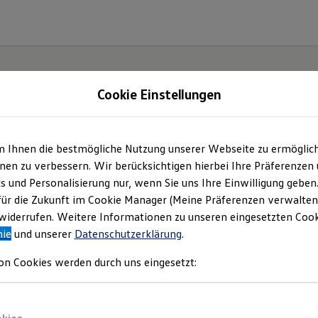
Cookie Einstellungen
m Ihnen die bestmögliche Nutzung unserer Webseite zu ermöglic
tomobile Dittmar M
en zu verbessern. Wir berücksichtigen hierbei Ihre Präferenzen
cs und Personalisierung nur, wenn Sie uns Ihre Einwilligung geben
H & Co. KG | Impress
für die Zukunft im Cookie Manager (Meine Präferenzen verwalten)
iderrufen. Weitere Informationen zu unseren eingesetzten Cooki
nie
und unserer
Datenschutzerklärung
.
Rechtliches
on Cookies werden durch uns eingesetzt:
den Sie Informationen über uns (Automobil