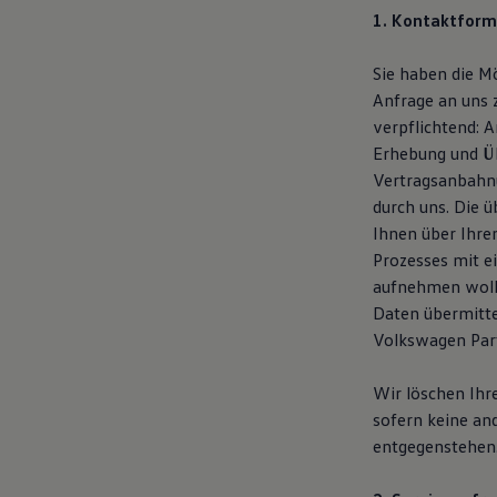
Motorenöl und Flüssigkeiten
1. Kontaktform
Räder und Reifen
Pannen- und Unfallhilfe
Sie haben die M
Economy Service
Volkswagen Teile
Anfrage an uns 
Zubehör
verpflichtend: 
Modellspezifisches Zubehör
Erhebung und Üb
Schutz und Pflege
Transport
Vertragsanbahnu
Entertainment und Elektronik
durch uns. Die 
Individualisieren
Ihnen über Ihre
Wallbox und Ladekabel
Digitale Extras
Prozesses mit e
Dienste für Ihr Modell finden
aufnehmen woll
Volkswagen Apps, Login und Shop
Daten übermitte
Handy und Fahrzeug verbinden
Updates für Software, Karten und Radio
Volkswagen Part
Über Ihr Auto
Vorgängermodelle
Wir löschen Ihr
Kundeninformationen
Volkswagen Kundenbetreuung
sofern keine an
Warn- und Kontrollleuchten
entgegenstehen
Assistenzsysteme
Digitale Betriebsanleitung
Live Beratung