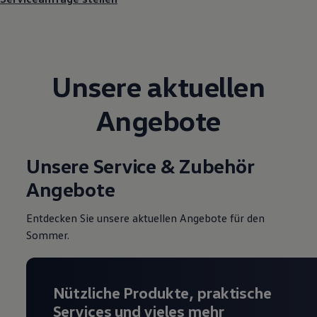
Magazin
Lifestyle
Transport
Familie
Elektromobilität
Unsere aktuellen
Volkswagen R
Pannen- und Unfallhilfe
Volkswagen Kundenbetreuung
Angebote
Unsere Service & Zubehör
Angebote
Entdecken Sie unsere aktuellen Angebote für den
Sommer.
Nützliche Produkte, praktische
Services und vieles mehr