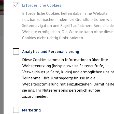
Reifenpakete
Erforderliche Cookies
Leasing
Leasing-Angebote
Erforderliche Cookies helfen dabei, eine Website
Gebrauchtwagen Leasing
nutzbar zu machen, indem sie Grundfunktionen wie
Junge Gebrauchtwagen-Leasing
Elektroauto Leasing
Seitennavigation und Zugriff auf sichere Bereiche de
Kleinwagen-Leasing
Website ermöglichen. Die Website kann ohne diese
Leasing ohne Anzahlung
Cookies nicht richtig funktionieren.
Finanzierung
Autokredit mit Schlussrate
Versicherungen und Garantien
Analytics und Personalisierung
Kfz-Versicherung
Restschuldversicherungen
Diese Cookies sammeln Informationen über Ihre
Garantien
Verantwortlich für die Inhalte auf dieser Seite ist die Automobile
Websitenutzung (beispielsweise Seitenaufrufe,
Wartungsverträge
Dittmar Mäke GmbH & Co. KG Waldheim
Geschäftskunden
Verweildauer je Seite, Klicks) und ermöglichen uns b
(
Impressum & Rechtliches
)
Professional Class bei Volkswagen
Teilnahme, Ihre Umfrageergebnisse in die
Großkunden
Websiteoptimierung mit einzubeziehen. Damit helf
Behörden
Direktkunden
sie uns, Ihr Nutzererlebnis persönlich auf Sie
Unsere 
Sonderfahrzeuge
zuzuschneiden.
Anpfiff zum Gewinn
Elektromobilität
Elektroautos
Mendener Weg 1, 04736 Waldheim
Marketing
ID. Tutorials