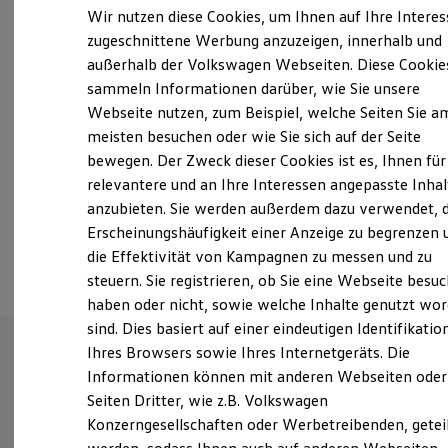
Elektrofahrzeugkonzepte
Wir nutzen diese Cookies, um Ihnen auf Ihre Intere
Montag
-
Freitag
06:30
-
18:00
Uhr
ID. EVERY1
zugeschnittene Werbung anzuzeigen, innerhalb und
Reichweite
Samstag
08:00
-
12:00
Uhr
außerhalb der Volkswagen Webseiten. Diese Cookie
Reichweite der ID. Modelle
Sonntag
Geschlossen
Reichweite im Winter
sammeln Informationen darüber, wie Sie unsere
Rekuperation
Webseite nutzen, zum Beispiel, welche Seiten Sie a
Laden
waldheim@autohaus-maeke.de
meisten besuchen oder wie Sie sich auf der Seite
Laden unterwegs
Laden Zuhause
bewegen. Der Zweck dieser Cookies ist es, Ihnen für
Ladestationen finden
+49 34327 9600
relevantere und an Ihre Interessen angepasste Inhal
Ladezeitensimulator
anzubieten. Sie werden außerdem dazu verwendet, d
Batterie
Sicherheit
Erscheinungshäufigkeit einer Anzeige zu begrenzen 
Ansprechpartner
Garantie und Lebensdauer
die Effektivität von Kampagnen zu messen und zu
Nachhaltigkeit
steuern. Sie registrieren, ob Sie eine Webseite besuc
Technologie
Kosten und Kauf
haben oder nicht, sowie welche Inhalte genutzt wo
Verbrauchskosten
sind. Dies basiert auf einer eindeutigen Identifikatio
Kaufoptionen
Ihres Browsers sowie Ihres Internetgeräts. Die
E-Auto-Förderung
Software und Konnektivität
Informationen können mit anderen Webseiten oder
Automobile Dittmar Mäke
Die ID. Software 6
Seiten Dritter, wie z.B. Volkswagen
ID. Software Versionen und Updates
GmbH&Co.KG Waldheim -
Konzerngesellschaften oder Werbetreibenden, getei
Digitale Extras
Schnittstellen zu Ihrem ID.