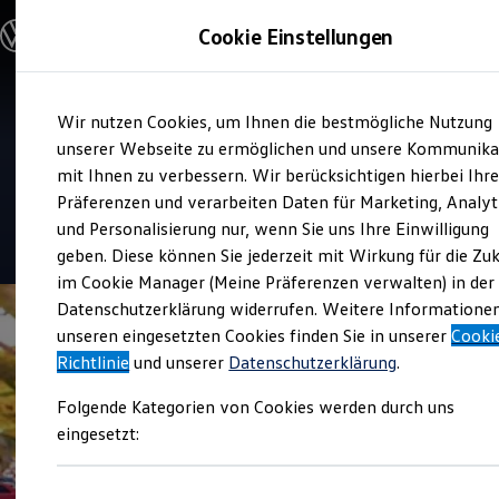
Modelle und Konfigurator
Cookie Einstellungen
Konfigurator
Modelle vergleichen
Konfiguration laden
Zum
Zum
Autosuche
Service
Wir nutzen Cookies, um Ihnen die bestmögliche Nutzung
Hauptinhalt
Footer
Elektroautos
Autohaus Dittmar Mäke
springen
springen
unserer Webseite zu ermöglichen und unsere Kommunika
ENERGY Sondermodelle
Nutzfahrzeuge
mit Ihnen zu verbessern. Wir berücksichtigen hierbei Ihr
Waldheim
SUV und CUV
Präferenzen und verarbeiten Daten für Marketing, Analyt
Familienautos
und Personalisierung nur, wenn Sie uns Ihre Einwilligung
Kombis
4.8
|
182 Bewertungen
Kompaktwagen
geben. Diese können Sie jederzeit mit Wirkung für die Zu
Sportwagen
im Cookie Manager (Meine Präferenzen verwalten) in der
Schnell verfügbare Fahrzeuge
Angebote und Produkte
Datenschutzerklärung widerrufen. Weitere Informatione
Aktuelle Angebote
unseren eingesetzten Cookies finden Sie in unserer
Cooki
E-Auto-Förderung
Richtlinie
und unserer
Datenschutzerklärung
.
Volkswagen Marktplatz
Die ENERGY Sondermodelle
Folgende Kategorien von Cookies werden durch uns
Junge Gebrauchtwagen und Gebrauchtwagen
Volkswagen Zertifizierte Gebrauchtwagen
eingesetzt:
Elektromobilität bei Gebrauchtwagen
Zubehör- und Serviceangebote
Saisonangebote