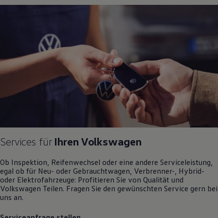
Motorenöl und Flüssigkeiten
Räder und Reifen
Pannen- und Unfallhilfe
Economy Service
Volkswagen Teile
Zubehör
Modellspezifisches Zubehör
Schutz und Pflege
Transport
Entertainment und Elektronik
Individualisieren
Wallbox und Ladekabel
Digitale Extras
Dienste für Ihr Modell finden
Volkswagen Apps, Login und Shop
Handy und Fahrzeug verbinden
Services für
Ihren
Volkswagen
Updates für Software, Karten und Radio
Über Ihr Auto
Ob Inspektion, Reifenwechsel oder eine andere Serviceleistung,
Vorgängermodelle
egal ob für Neu- oder
Gebrauchtwagen
, Verbrenner-, Hybrid-
Kundeninformationen
oder Elektrofahrzeuge: Profitieren Sie von Qualität und
Volkswagen Kundenbetreuung
Volkswagen
Teilen. Fragen Sie den gewünschten
Service
gern bei
Warn- und Kontrollleuchten
uns an.
Assistenzsysteme
Digitale Betriebsanleitung
Serviceanfrage stellen
Live Beratung