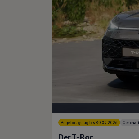
Magazin
Lifestyle
Transport
Familie
Elektromobilität
Volkswagen R
Pannen- und Unfallhilfe
Volkswagen Kundenbetreuung
Angebot gültig bis 30.09.2026
Geschä
Der T-Roc