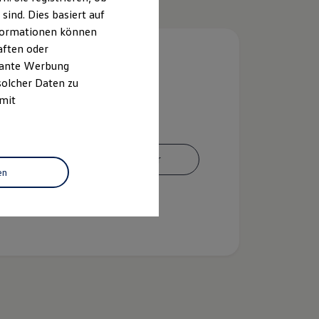
ind. Dies basiert auf
Informationen können
aften oder
evante Werbung
solcher Daten zu
 mit
Ansprechpartner
en