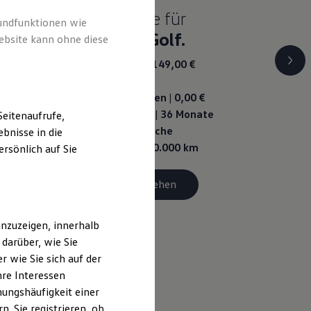
Eine Klasse für
rundfunktionen wie
sich.
Der Golf.
ebsite kann ohne diese
Golf R-Line ab 149,00 €
mtl. leasen für
Geschäftskunden | 0,00 €
Sonderzahlung | 36 Monate
eitenaufrufe,
Laufzeit | Jährliche
bnisse in die
Fahrleistung: 10.000 km
rsönlich auf Sie
Details ansehen
nzuzeigen, innerhalb
darüber, wie Sie
 wie Sie sich auf der
hre Interessen
ungshäufigkeit einer
. Sie registrieren, ob