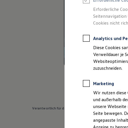
Erforderliche Co
Reifenpakete
Leasing
Erforderliche Coo
Leasing-Angebote
Seitennavigation 
Gebrauchtwagen Leasing
Cookies nicht rich
Junge Gebrauchtwagen-Leasing
Elektroauto Leasing
Kleinwagen-Leasing
Analytics und Pe
Leasing ohne Anzahlung
Finanzierung
Diese Cookies sa
Autokredit mit Schlussrate
Versicherungen und Garantien
Verweildauer je S
Kfz-Versicherung
Websiteoptimierun
Restschuldversicherungen
zuzuschneiden.
Garantien
Wartungsverträge
Geschäftskunden
Marketing
Professional Class bei Volkswagen
Großkunden
Wir nutzen diese 
Behörden
und außerhalb de
Direktkunden
Sonderfahrzeuge
unsere Webseite n
Verantwortlich für die Inhalte auf dieser Seite ist die Auto
Anpfiff zum Gewinn
Seite bewegen. De
Elektromobilität
angepasste Inhalt
Elektroautos
ID. Tutorials
Anzeige zu begren