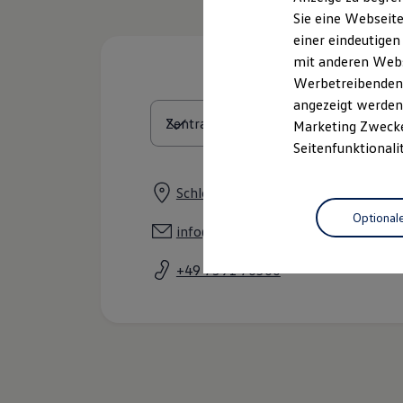
Elektrofahrzeugkonzepte
Sie eine Webseite
ID. EVERY1
einer eindeutigen
Reichweite
Reichweite der ID. Modelle
mit anderen Webse
Reichweite im Winter
Werbetreibenden,
Rekuperation
angezeigt werden 
Laden
Laden unterwegs
Marketing Zwecken
Laden Zuhause
Seitenfunktionali
Ladestationen finden
Ladezeitensimulator
Batterie
Schlechtenfelder Straße 2, 89584 E
Sicherheit
Optional
Garantie und Lebensdauer
info@ehingen-autohaus.de
Nachhaltigkeit
Technologie
Kosten und Kauf
+49 7391 70500
Verbrauchskosten
Kaufoptionen
E-Auto-Förderung
Software und Konnektivität
Die ID. Software 6
ID. Software Versionen und Updates
Digitale Extras
Schnittstellen zu Ihrem ID.