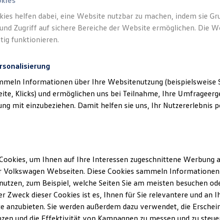
okies
kies helfen dabei, eine Website nutzbar zu machen, indem sie G
und Zugriff auf sichere Bereiche der Website ermöglichen. Die W
tig funktionieren.
rsonalisierung
mmeln Informationen über Ihre Websitenutzung (beispielsweise S
eite, Klicks) und ermöglichen uns bei Teilnahme, Ihre Umfrageerge
g mit einzubeziehen. Damit helfen sie uns, Ihr Nutzererlebnis pe
Cookies, um Ihnen auf Ihre Interessen zugeschnittene Werbung a
r Volkswagen Webseiten. Diese Cookies sammeln Informationen 
utzen, zum Beispiel, welche Seiten Sie am meisten besuchen oder
haus Ehingen GmbH
(
Impressum & Rechtliches
)
r Zweck dieser Cookies ist es, Ihnen für Sie relevantere und an I
e anzubieten. Sie werden außerdem dazu verwendet, die Erschein
zen und die Effektivität von Kampagnen zu messen und zu steuern