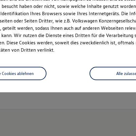
 besucht haben oder nicht, sowie welche Inhalte genutzt worden s
 Identifikation Ihres Browsers sowie Ihres Internetgeräts. Die 
iten oder Seiten Dritter, wie z.B. Volkswagen Konzerngesellsch
 geteilt werden, sodass Ihnen auch auf anderen Webseiten rel
kann. Wir nutzen die Dienste eines Dritten für die Verarbeitung 
Unsere Abteilungen
. Diese Cookies werden, soweit dies zweckdienlich ist, oftmals
täten von Dritten verlinkt.
Montag
-
Freitag
07:30
-
17:30
Uhr
Samstag
08:00
-
12:00
Uhr
hingen
Sonntag
Geschlossen
e Cookies ablehnen
Alle zulass