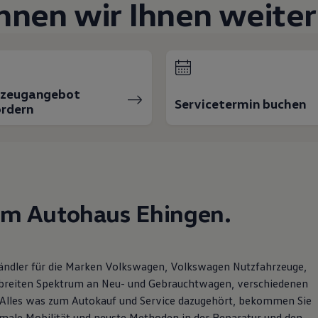
nnen wir Ihnen weiter
rzeugangebot
Servicetermin buchen
rdern
im Autohaus Ehingen.
shändler für die Marken Volkswagen, Volkswagen Nutzfahrzeuge,
 breiten Spektrum an Neu- und Gebrauchtwagen, verschiedenen
. Alles was zum Autokauf und Service dazugehört, bekommen Sie
imale Mobilität und neuste Methoden in der Reparatur und den