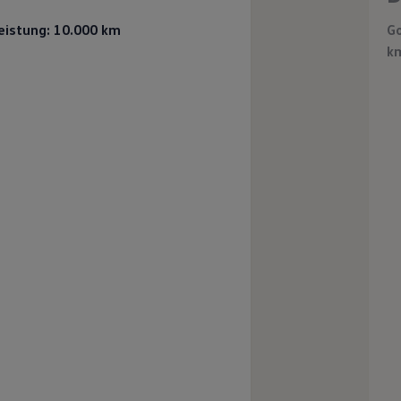
leistung: 10.000 km
Go
k