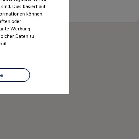
ind. Dies basiert auf
Details ansehen
Informationen können
aften oder
evante Werbung
solcher Daten zu
 mit
en