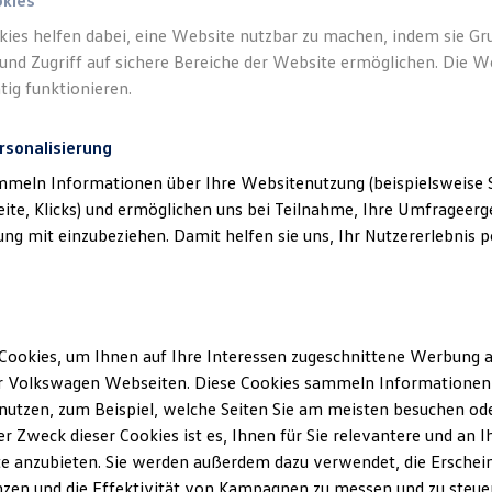
okies
kies helfen dabei, eine Website nutzbar zu machen, indem sie G
und Zugriff auf sichere Bereiche der Website ermöglichen. Die W
tig funktionieren.
rsonalisierung
mmeln Informationen über Ihre Websitenutzung (beispielsweise S
eite, Klicks) und ermöglichen uns bei Teilnahme, Ihre Umfrageerge
g mit einzubeziehen. Damit helfen sie uns, Ihr Nutzererlebnis pe
Angebot gültig bis 30.09.2026
Mehr Style. Mehr SUV. Mehr
Cookies, um Ihnen auf Ihre Interessen zugeschnittene Werbung a
Volkswagen!
Der T-Roc
r Volkswagen Webseiten. Diese Cookies sammeln Informationen 
utzen, zum Beispiel, welche Seiten Sie am meisten besuchen oder
Ab 119,00 €
mtl. leasen für Geschäftskunden |
r Zweck dieser Cookies ist es, Ihnen für Sie relevantere und an I
1.200,00 € Sonderzahlung | 24 Monate Laufzeit |
e anzubieten. Sie werden außerdem dazu verwendet, die Erschein
Jährliche Fahrleistung: 10.000 km
zen und die Effektivität von Kampagnen zu messen und zu steuern