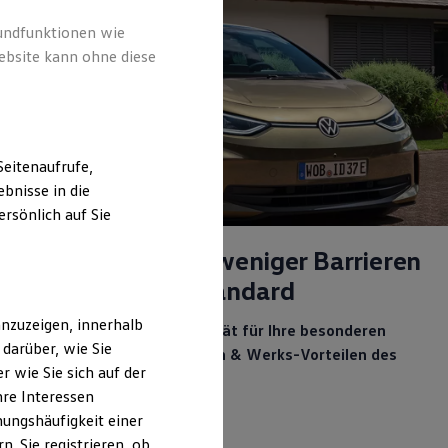
rundfunktionen wie
ebsite kann ohne diese
eitenaufrufe,
bnisse in die
rsönlich auf Sie
Mehr Freiraum, weniger Barrieren
und mehr als Standard
nzuzeigen, innerhalb
Maßgeschneiderte Mobilität für Ihre besonderen
darüber, wie Sie
Ansprüche mit staatlichen & Werks-Vorteilen des
 wie Sie sich auf der
Volkswagen-Konzerns
hre Interessen
ungshäufigkeit einer
. Sie registrieren, ob