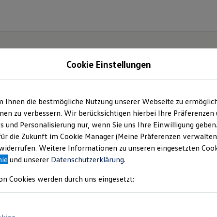
Cookie Einstellungen
gebote und mehr
m Ihnen die bestmögliche Nutzung unserer Webseite zu ermöglic
en zu verbessern. Wir berücksichtigen hierbei Ihre Präferenzen
 GmbH & Co. KG
(
Impressum & Rechtliches
)
cs und Personalisierung nur, wenn Sie uns Ihre Einwilligung geben
für die Zukunft im Cookie Manager (Meine Präferenzen verwalten)
iderrufen. Weitere Informationen zu unseren eingesetzten Cooki
nie
und unserer
Datenschutzerklärung
.
Gebrauchtwagen
on Cookies werden durch uns eingesetzt: