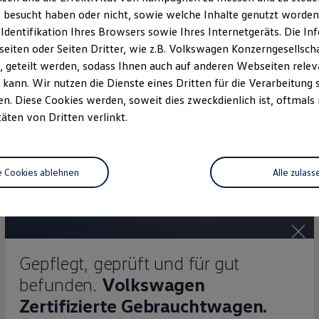
 besucht haben oder nicht, sowie welche Inhalte genutzt worden s
Details ansehen
 Identifikation Ihres Browsers sowie Ihres Internetgeräts. Die 
iten oder Seiten Dritter, wie z.B. Volkswagen Konzerngesellsch
 geteilt werden, sodass Ihnen auch auf anderen Webseiten rel
kann. Wir nutzen die Dienste eines Dritten für die Verarbeitung 
. Diese Cookies werden, soweit dies zweckdienlich ist, oftmals
täten von Dritten verlinkt.
e Cookies ablehnen
Alle zulass
Gepflegt, geprüft und für gut
befunden.
Volkswagen
Zertifizierte Gebrauchtwagen.