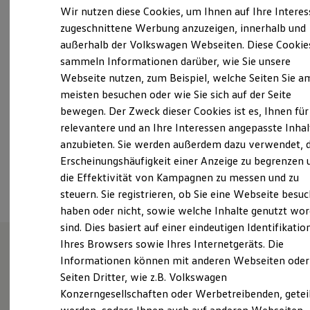
Elektrofahrzeugkonzepte
Wir nutzen diese Cookies, um Ihnen auf Ihre Intere
ID. EVERY1
Montag
-
Freitag
08:00
-
18:30
Uhr
zugeschnittene Werbung anzuzeigen, innerhalb und
Reichweite
Samstag
09:00
-
13:00
Uhr
außerhalb der Volkswagen Webseiten. Diese Cookie
Reichweite der ID. Modelle
Reichweite im Winter
Sonntag
Geschlossen
sammeln Informationen darüber, wie Sie unsere
Rekuperation
Webseite nutzen, zum Beispiel, welche Seiten Sie a
Laden
meisten besuchen oder wie Sie sich auf der Seite
Laden unterwegs
info@ernst-koenig.de
Laden Zuhause
bewegen. Der Zweck dieser Cookies ist es, Ihnen für
Ladestationen finden
+49 7641 91630
relevantere und an Ihre Interessen angepasste Inhal
Ladezeitensimulator
anzubieten. Sie werden außerdem dazu verwendet, d
Batterie
Sicherheit
Erscheinungshäufigkeit einer Anzeige zu begrenzen 
Ansprechpartner
Garantie und Lebensdauer
die Effektivität von Kampagnen zu messen und zu
Nachhaltigkeit
steuern. Sie registrieren, ob Sie eine Webseite besuc
Technologie
Kosten und Kauf
haben oder nicht, sowie welche Inhalte genutzt wo
Verbrauchskosten
sind. Dies basiert auf einer eindeutigen Identifikatio
Kaufoptionen
Ihres Browsers sowie Ihres Internetgeräts. Die
E-Auto-Förderung
Software und Konnektivität
Informationen können mit anderen Webseiten oder
Unsere Leistungen
im
Die ID. Software 6
Seiten Dritter, wie z.B. Volkswagen
ID. Software Versionen und Updates
Überblick
Konzerngesellschaften oder Werbetreibenden, getei
Digitale Extras
Schnittstellen zu Ihrem ID.