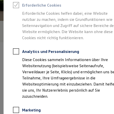
Reifenpakete
Erforderliche Cookies
Leasing
Leasing-Angebote
Erforderliche Cookies helfen dabei, eine Website
Gebrauchtwagen Leasing
nutzbar zu machen, indem sie Grundfunktionen wie
Junge Gebrauchtwagen-Leasing
Elektroauto Leasing
Seitennavigation und Zugriff auf sichere Bereiche de
Kleinwagen-Leasing
Website ermöglichen. Die Website kann ohne diese
Leasing ohne Anzahlung
Cookies nicht richtig funktionieren.
Finanzierung
Autokredit mit Schlussrate
Versicherungen und Garantien
Analytics und Personalisierung
Kfz-Versicherung
Restschuldversicherungen
Diese Cookies sammeln Informationen über Ihre
Garantien
Websitenutzung (beispielsweise Seitenaufrufe,
Wartungsverträge
Verantwortlich für die Inhalte auf dieser Seite ist die Ernst - König
Geschäftskunden
Verweildauer je Seite, Klicks) und ermöglichen uns b
GmbH
(
Impressum & Rechtliches
)
Professional Class bei Volkswagen
Teilnahme, Ihre Umfrageergebnisse in die
Großkunden
Websiteoptimierung mit einzubeziehen. Damit helf
Behörden
Direktkunden
sie uns, Ihr Nutzererlebnis persönlich auf Sie
Unsere 
Sonderfahrzeuge
zuzuschneiden.
Anpfiff zum Gewinn
Elektromobilität
Elektroautos
Blochmattenstraße 1, 79331 Teningen
Marketing
ID. Tutorials