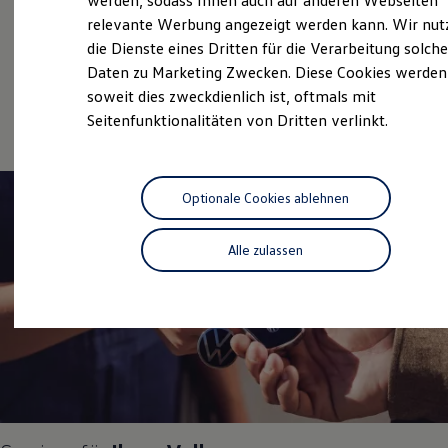
werden, sodass Ihnen auch auf anderen Webseiten
Hybridautos
relevante Werbung angezeigt werden kann. Wir nut
Gebrauchtwagen
Marke und Erlebnis
die Dienste eines Dritten für die Verarbeitung solche
Volkswagen R und R Experience
Service
R-Modelle
Daten zu Marketing Zwecken. Diese Cookies werden
R Experience
soweit dies zweckdienlich ist, oftmals mit
Online-Fahrzeugbewertung
Driving Experience
Seitenfunktionalitäten von Dritten verlinkt.
Volkswagen entdecken
Werkbesichtigung
Factory visit
Lifestyle Shop
T-Roc Kollektion
Optionale Cookies ablehnen
Golf Kollektion
ID. Kollektion
Volkswagen Kollektion
Alle zulassen
R-Kollektion
GTI Kollektion
Fußball Drop
we drive football
#wedriveproud
Besitzer und Service
myVolkswagen
Software Updates
Service und Ersatzteile
Inspektion und HU/AU
Reparaturen und Checks