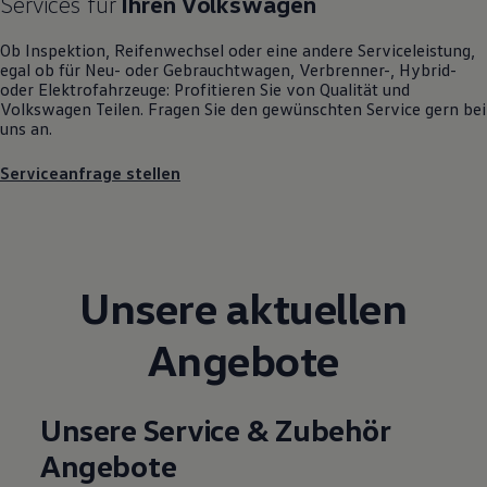
Services für
Ihren
Volkswagen
Motorenöl und Flüssigkeiten
Räder und Reifen
Ob Inspektion, Reifenwechsel oder eine andere Serviceleistung,
Pannen- und Unfallhilfe
egal ob für Neu- oder
Gebrauchtwagen
, Verbrenner-, Hybrid-
Economy Service
oder Elektrofahrzeuge: Profitieren Sie von Qualität und
Volkswagen Teile
Volkswagen
Teilen. Fragen Sie den gewünschten
Service
gern bei
Zubehör
uns an.
Modellspezifisches Zubehör
Schutz und Pflege
Serviceanfrage stellen
Transport
Entertainment und Elektronik
Individualisieren
Wallbox und Ladekabel
Digitale Extras
Dienste für Ihr Modell finden
Volkswagen Apps, Login und Shop
Unsere aktuellen
Handy und Fahrzeug verbinden
Updates für Software, Karten und Radio
Angebote
Über Ihr Auto
Vorgängermodelle
Kundeninformationen
Volkswagen Kundenbetreuung
Unsere Service & Zubehör
Warn- und Kontrollleuchten
Assistenzsysteme
Angebote
Digitale Betriebsanleitung
Live Beratung