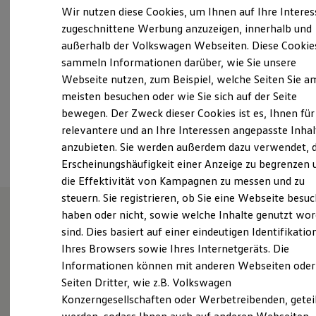
Samstag
09:00
-
13:00
Uhr
Elektrofahrzeugkonzepte
Wir nutzen diese Cookies, um Ihnen auf Ihre Intere
ID. EVERY1
Sonntag
Geschlossen
zugeschnittene Werbung anzuzeigen, innerhalb und
Reichweite
außerhalb der Volkswagen Webseiten. Diese Cookie
Reichweite der ID. Modelle
info@autohaus-evers.de
Reichweite im Winter
sammeln Informationen darüber, wie Sie unsere
Rekuperation
Webseite nutzen, zum Beispiel, welche Seiten Sie a
Laden
+49 451 479070
meisten besuchen oder wie Sie sich auf der Seite
Laden unterwegs
Laden Zuhause
bewegen. Der Zweck dieser Cookies ist es, Ihnen für
Ladestationen finden
relevantere und an Ihre Interessen angepasste Inhal
Ansprechpartner
Ladezeitensimulator
anzubieten. Sie werden außerdem dazu verwendet, d
Batterie
Sicherheit
Erscheinungshäufigkeit einer Anzeige zu begrenzen 
Garantie und Lebensdauer
die Effektivität von Kampagnen zu messen und zu
Nachhaltigkeit
steuern. Sie registrieren, ob Sie eine Webseite besuc
Technologie
Kosten und Kauf
haben oder nicht, sowie welche Inhalte genutzt wo
Verbrauchskosten
sind. Dies basiert auf einer eindeutigen Identifikatio
Herzlich willkommen im
Kaufoptionen
Ihres Browsers sowie Ihres Internetgeräts. Die
E-Auto-Förderung
Autohaus Evers!
Software und Konnektivität
Informationen können mit anderen Webseiten oder
Die ID. Software 6
Seiten Dritter, wie z.B. Volkswagen
ID. Software Versionen und Updates
Konzerngesellschaften oder Werbetreibenden, getei
Digitale Extras
Erfahren Sie hier, wer wir sind, wie Sie uns erreichen
Schnittstellen zu Ihrem ID.