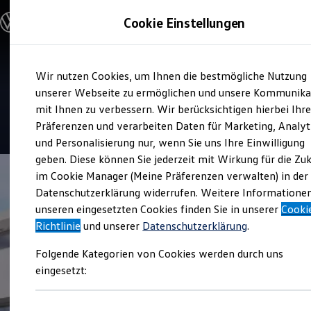
Modelle und Konfigurator
Cookie Einstellungen
Konfigurator
Modelle vergleichen
Konfiguration laden
Zum
Zum
Autosuche
Service
Wir nutzen Cookies, um Ihnen die bestmögliche Nutzung
Hauptinhalt
Footer
Elektroautos
Autohaus Evers
springen
springen
unserer Webseite zu ermöglichen und unsere Kommunika
ENERGY Sondermodelle
Nutzfahrzeuge
mit Ihnen zu verbessern. Wir berücksichtigen hierbei Ihr
SUV und CUV
4.7
|
103 Bewertungen
Präferenzen und verarbeiten Daten für Marketing, Analyt
Familienautos
und Personalisierung nur, wenn Sie uns Ihre Einwilligung
Kombis
Kompaktwagen
geben. Diese können Sie jederzeit mit Wirkung für die Zu
Sportwagen
im Cookie Manager (Meine Präferenzen verwalten) in der
Schnell verfügbare Fahrzeuge
Angebote und Produkte
Datenschutzerklärung widerrufen. Weitere Informatione
Aktuelle Angebote
unseren eingesetzten Cookies finden Sie in unserer
Cooki
E-Auto-Förderung
Richtlinie
und unserer
Datenschutzerklärung
.
Volkswagen Marktplatz
Die ENERGY Sondermodelle
Folgende Kategorien von Cookies werden durch uns
Junge Gebrauchtwagen und Gebrauchtwagen
Volkswagen Zertifizierte Gebrauchtwagen
eingesetzt:
Elektromobilität bei Gebrauchtwagen
Zubehör- und Serviceangebote
Saisonangebote