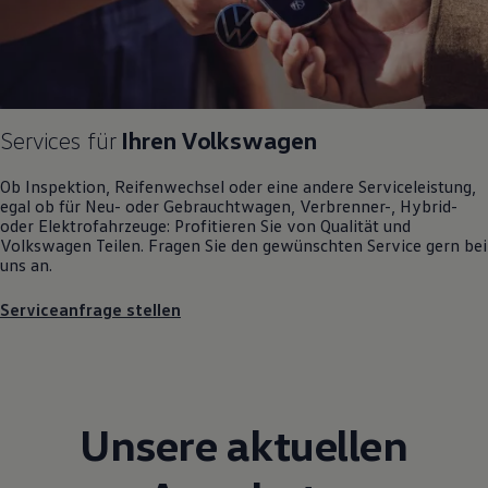
Motorenöl und Flüssigkeiten
Räder und Reifen
Pannen- und Unfallhilfe
Economy Service
Volkswagen Teile
Zubehör
Modellspezifisches Zubehör
Services für
Ihren
Volkswagen
Schutz und Pflege
Transport
Ob Inspektion, Reifenwechsel oder eine andere Serviceleistung,
Entertainment und Elektronik
egal ob für Neu- oder
Gebrauchtwagen
, Verbrenner-, Hybrid-
Individualisieren
oder Elektrofahrzeuge: Profitieren Sie von Qualität und
Wallbox und Ladekabel
Volkswagen
Teilen. Fragen Sie den gewünschten
Service
gern bei
Digitale Extras
uns an.
Dienste für Ihr Modell finden
Volkswagen Apps, Login und Shop
Serviceanfrage stellen
Handy und Fahrzeug verbinden
Updates für Software, Karten und Radio
Über Ihr Auto
Vorgängermodelle
Kundeninformationen
Volkswagen Kundenbetreuung
Unsere aktuellen
Warn- und Kontrollleuchten
Assistenzsysteme
Digitale Betriebsanleitung
Live Beratung