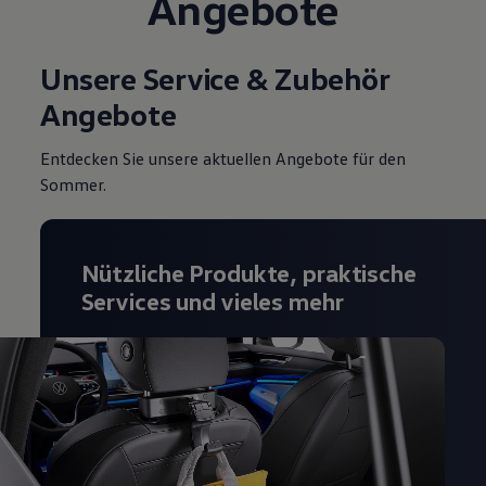
Angebote
Magazin
Lifestyle
Transport
Unsere Service & Zubehör
Familie
Elektromobilität
Angebote
Volkswagen R
Pannen- und Unfallhilfe
Volkswagen Kundenbetreuung
Entdecken Sie unsere aktuellen Angebote für den
Sommer.
Nützliche Produkte, praktische
Services und vieles mehr