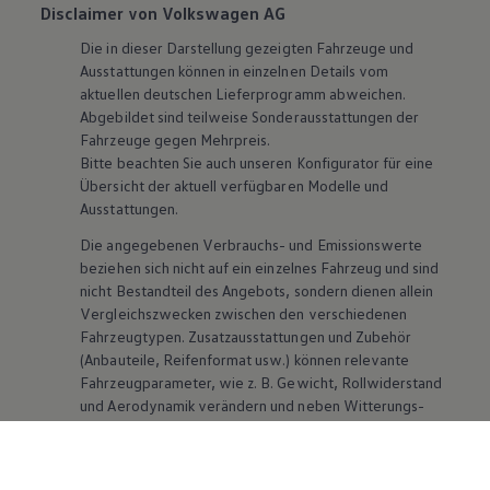
Disclaimer von Volkswagen AG
Die in dieser Darstellung gezeigten Fahrzeuge und
Ausstattungen können in einzelnen Details vom
aktuellen deutschen Lieferprogramm abweichen.
Abgebildet sind teilweise Sonderausstattungen der
Fahrzeuge gegen Mehrpreis.
Bitte beachten Sie auch unseren Konfigurator für eine
Übersicht der aktuell verfügbaren Modelle und
Ausstattungen.
Die angegebenen Verbrauchs- und Emissionswerte
beziehen sich nicht auf ein einzelnes Fahrzeug und sind
nicht Bestandteil des Angebots, sondern dienen allein
Vergleichszwecken zwischen den verschiedenen
Fahrzeugtypen. Zusatzausstattungen und
Zubehör
(Anbauteile, Reifenformat usw.) können relevante
Fahrzeugparameter, wie
z. B.
Gewicht, Rollwiderstand
und Aerodynamik verändern und neben Witterungs-
und Verkehrsbedingungen sowie dem individuellen
Fahrverhalten den Kraftstoffverbrauch, den
Stromverbrauch, die CO₂-Emissionen und die