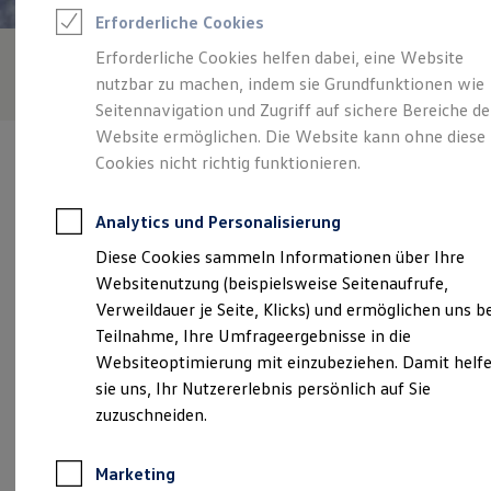
Reifenpakete
Erforderliche Cookies
Leasing
Leasing-Angebote
Erforderliche Cookies helfen dabei, eine Website
Gebrauchtwagen Leasing
nutzbar zu machen, indem sie Grundfunktionen wie
Junge Gebrauchtwagen-Leasing
Elektroauto Leasing
Seitennavigation und Zugriff auf sichere Bereiche de
Kleinwagen-Leasing
Website ermöglichen. Die Website kann ohne diese
Leasing ohne Anzahlung
Cookies nicht richtig funktionieren.
Finanzierung
Autokredit mit Schlussrate
Versicherungen und Garantien
Analytics und Personalisierung
Kfz-Versicherung
Verantwortlich für die Inhalte auf dieser Seite ist die Autohaus
Restschuldversicherungen
Diese Cookies sammeln Informationen über Ihre
Evers GmbH & Co. KG
(
Impressum & Rechtliches
)
Garantien
Websitenutzung (beispielsweise Seitenaufrufe,
Wartungsverträge
Geschäftskunden
Verweildauer je Seite, Klicks) und ermöglichen uns b
Professional Class bei Volkswagen
Unsere 
Teilnahme, Ihre Umfrageergebnisse in die
Großkunden
Websiteoptimierung mit einzubeziehen. Damit helf
Behörden
Direktkunden
sie uns, Ihr Nutzererlebnis persönlich auf Sie
Sonderfahrzeuge
Bei der Lohmühle 6, 23554 Lübeck
zuzuschneiden.
Anpfiff zum Gewinn
Elektromobilität
Montag
-
Freitag
07:00
-
18:00
Uhr
Elektroautos
Marketing
ID. Tutorials