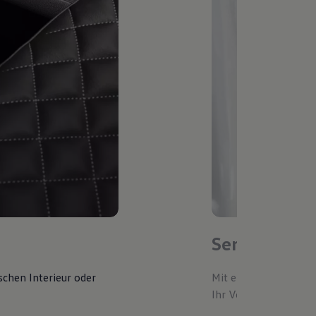
Service-Ter
schen Interieur oder
Mit einem bevorzugte
Ihr Volkswagen autom