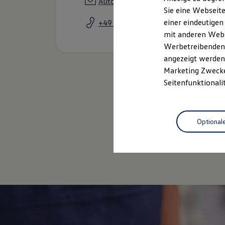
Auto@Eysselein.de
Elektrofahrzeugkonzepte
Sie eine Webseite
ID. EVERY1
einer eindeutigen
+49 9552 92290
Reichweite
Reichweite der ID. Modelle
mit anderen Webse
Reichweite im Winter
Werbetreibenden,
Rekuperation
angezeigt werden 
Laden
Laden unterwegs
Marketing Zwecken
Laden Zuhause
Seitenfunktionali
Ladestationen finden
Ladezeitensimulator
Batterie
Sicherheit
Optional
Garantie und Lebensdauer
Nachhaltigkeit
Technologie
Kosten und Kauf
Verbrauchskosten
Kaufoptionen
E-Auto-Förderung
Software und Konnektivität
Die ID. Software 6
ID. Software Versionen und Updates
Digitale Extras
Schnittstellen zu Ihrem ID.