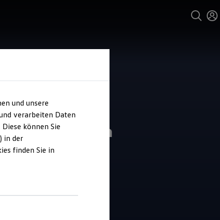
hen und unsere
 und verarbeiten Daten
ohaus Eyßelein
. Diese können Sie
 in der
es finden Sie in
4.8
|
42 Bewertungen