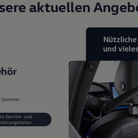
sere aktuellen Angeb
Nützliche
und viele
ehör
en Sommer.
en Service- und
ehörangeboten