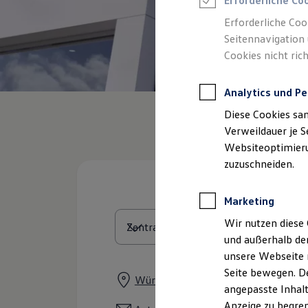
Erforderliche Co
Reifenpakete
Leasing
Erforderliche Coo
Leasing-Angebote
Seitennavigation 
Gebrauchtwagen Leasing
Cookies nicht rich
Junge Gebrauchtwagen-Leasing
Elektroauto Leasing
Kleinwagen-Leasing
Analytics und Pe
Leasing ohne Anzahlung
Finanzierung
Diese Cookies sa
Autokredit mit Schlussrate
Versicherungen und Garantien
Verweildauer je S
Kfz-Versicherung
Websiteoptimierun
Restschuldversicherungen
zuzuschneiden.
Garantien
Wartungsverträge
Geschäftskunden
Marketing
Professional Class bei Volkswagen
Großkunden
Wir nutzen diese 
Behörden
und außerhalb de
Direktkunden
Sonderfahrzeuge
unsere Webseite n
Anpfiff zum Gewinn
Seite bewegen. De
Elektromobilität
Würzburger Straße 36, 96152 Burgh
angepasste Inhalt
Elektroautos
ID. Tutorials
Anzeige zu begren