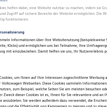
okies
kies helfen dabei, eine Website nutzbar zu machen, indem sie G
Verantwort
und Zugriff auf sichere Bereiche der Website ermöglichen. Die W
Eyßelein
(
tig funktionieren.
rsonalisierung
mmeln Informationen über Ihre Websitenutzung (beispielsweise S
eite, Klicks) und ermöglichen uns bei Teilnahme, Ihre Umfrageerge
g mit einzubeziehen. Damit helfen sie uns, Ihr Nutzererlebnis pe
Cookies, um Ihnen auf Ihre Interessen zugeschnittene Werbung a
Unsere Abteilungen
r Volkswagen Webseiten. Diese Cookies sammeln Informationen 
Montag
-
Donnerstag
07:00
-
18:00
Uhr
utzen, zum Beispiel, welche Seiten Sie am meisten besuchen oder
Freitag
07:00
-
17:00
Uhr
r Zweck dieser Cookies ist es, Ihnen für Sie relevantere und an I
aslach
Samstag
Geschlossen
e anzubieten. Sie werden außerdem dazu verwendet, die Erschein
zen und die Effektivität von Kampagnen zu messen und zu steuern
Sonntag
Geschlossen