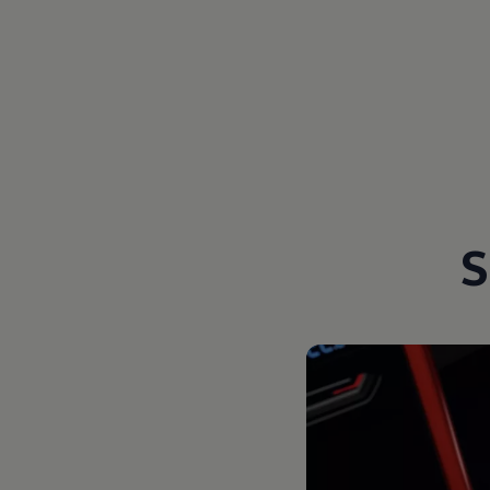
Magazin
Lifestyle
Transport
Familie
Elektromobilität
Volkswagen R
Pannen- und Unfallhilfe
Volkswagen Kundenbetreuung
S