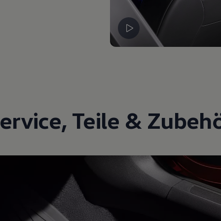
ervice
,
Teile
&
Zubeh