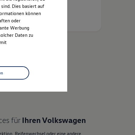
ind. Dies basiert auf
Informationen können
aften oder
evante Werbung
solcher Daten zu
 mit
k
en
ces für
Ihren
Volkswagen
ektion, Reifenwechsel oder eine andere