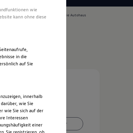
rundfunktionen wie
lich für die Inhalte auf dieser Seite ist die Autohaus
ebsite kann ohne diese
Impressum & Rechtliches
)
eitenaufrufe,
bnisse in die
rsönlich auf Sie
nzuzeigen, innerhalb
darüber, wie Sie
 wie Sie sich auf der
hre Interessen
Ansprechpartner
ungshäufigkeit einer
. Sie registrieren, ob