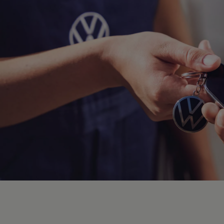
Hybridautos
Marke und Erlebnis
Volkswagen R und R Experience
R-Modelle
R Experience
Driving Experience
Volkswagen entdecken
Werkbesichtigung
Factory visit
Lifestyle Shop
T-Roc Kollektion
Golf Kollektion
ID. Kollektion
Volkswagen Kollektion
R-Kollektion
GTI Kollektion
Fußball Drop
we drive football
#wedriveproud
Besitzer und Service
myVolkswagen
Software Updates
Service und Ersatzteile
Inspektion und HU/AU
Reparaturen und Checks