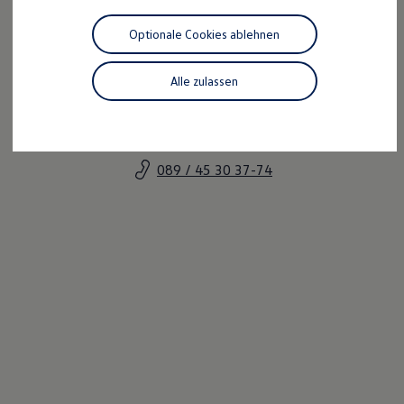
Motorenöl und Flüssigkeiten
Räder und Reifen
Optionale Cookies ablehnen
Pannen- und Unfallhilfe
Economy Service
Volkswagen Teile
Alle zulassen
Zubehör
Florian Popp
Modellspezifisches Zubehör
Schutz und Pflege
Verkaufsleiter
Transport
Entertainment und Elektronik
089 / 45 30 37-74
Individualisieren
Wallbox und Ladekabel
Digitale Extras
Dienste für Ihr Modell finden
Volkswagen Apps, Login und Shop
Handy und Fahrzeug verbinden
Updates für Software, Karten und Radio
Über Ihr Auto
Vorgängermodelle
Kundeninformationen
Volkswagen Kundenbetreuung
Warn- und Kontrollleuchten
Assistenzsysteme
Digitale Betriebsanleitung
Live Beratung