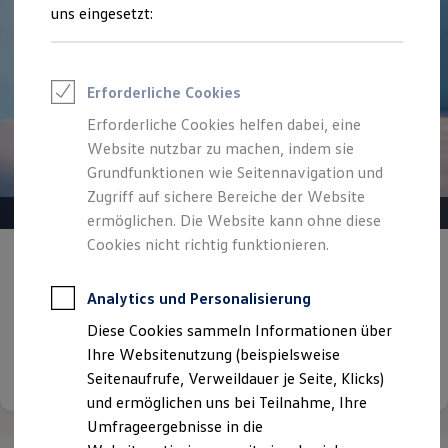
Reifenpakete
uns eingesetzt:
Leasing
Leasing-Angebote
Gebrauchtwagen Leasing
Junge Gebrauchtwagen-Leasing
Erforderliche Cookies
Elektroauto Leasing
Kleinwagen-Leasing
Erforderliche Cookies helfen dabei, eine
Leasing ohne Anzahlung
Website nutzbar zu machen, indem sie
Finanzierung
Autokredit mit Schlussrate
Grundfunktionen wie Seitennavigation und
Versicherungen und Garantien
Zugriff auf sichere Bereiche der Website
Kfz-Versicherung
ermöglichen. Die Website kann ohne diese
Restschuldversicherungen
Garantien
Cookies nicht richtig funktionieren.
Gepflegt, geprüft und für gut befunden.
Wartungsverträge
Geschäftskunden
Volkswagen Zertifizierte
Professional Class bei Volkswagen
Analytics und Personalisierung
Gebrauchtwagen.
Großkunden
Diese Cookies sammeln Informationen über
Behörden
Direktkunden
Ihre Websitenutzung (beispielsweise
Details ansehen
Sonderfahrzeuge
Seitenaufrufe, Verweildauer je Seite, Klicks)
Anpfiff zum Gewinn
und ermöglichen uns bei Teilnahme, Ihre
Elektromobilität
Elektroautos
Umfrageergebnisse in die
ID. Tutorials