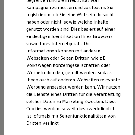
begrenzen und die Effektivität von
Hybridautos
Kampagnen zu messen und zu steuern. Sie
Marke und Erlebnis
registrieren, ob Sie eine Webseite besucht
Volkswagen R und R Experience
R-Modelle
haben oder nicht, sowie welche Inhalte
R Experience
genutzt worden sind. Dies basiert auf einer
Driving Experience
Serviceanfrage stellen
eindeutigen Identifikation Ihres Browsers
Volkswagen entdecken
Werkbesichtigung
sowie Ihres Internetgeräts. Die
Factory visit
Informationen können mit anderen
Lifestyle Shop
Webseiten oder Seiten Dritter, wie z.B.
T-Roc Kollektion
Golf Kollektion
Ihre Ansprechpartner
bei
Volkswagen Konzerngesellschaften oder
ID. Kollektion
Werbetreibenden, geteilt werden, sodass
Volkswagen Kollektion
Autohaus Feicht Haar
Ihnen auch auf anderen Webseiten relevante
R-Kollektion
GTI Kollektion
Werbung angezeigt werden kann. Wir nutzen
Fußball Drop
E-Mail schreiben
die Dienste eines Dritten für die Verarbeitung
we drive football
solcher Daten zu Marketing Zwecken. Diese
#wedriveproud
+49 89 4530370
Besitzer und Service
Cookies werden, soweit dies zweckdienlich
myVolkswagen
ist, oftmals mit Seitenfunktionalitäten von
Software Updates
Dritten verlinkt.
Service und Ersatzteile
Inspektion und HU/AU
Reparaturen und Checks