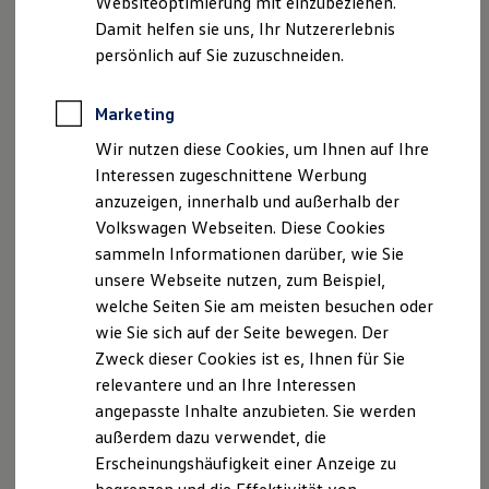
Websiteoptimierung mit einzubeziehen.
Elektrofahrzeugkonzepte
Damit helfen sie uns, Ihr Nutzererlebnis
ID. EVERY1
Reichweite
persönlich auf Sie zuzuschneiden.
Ihre
nächsten
Reichweite der ID. Modelle
Reichweite im Winter
Schritte
Rekuperation
Marketing
Laden
Wir nutzen diese Cookies, um Ihnen auf Ihre
Laden unterwegs
Laden Zuhause
Interessen zugeschnittene Werbung
Ladestationen finden
anzuzeigen, innerhalb und außerhalb der
Ladezeitensimulator
Volkswagen Webseiten. Diese Cookies
Batterie
Probefahrt vereinbaren
Sicherheit
sammeln Informationen darüber, wie Sie
Garantie und Lebensdauer
unsere Webseite nutzen, zum Beispiel,
Nachhaltigkeit
welche Seiten Sie am meisten besuchen oder
Technologie
Kosten und Kauf
wie Sie sich auf der Seite bewegen. Der
Verbrauchskosten
Zweck dieser Cookies ist es, Ihnen für Sie
Fahrzeugangebot anfordern
Kaufoptionen
relevantere und an Ihre Interessen
E-Auto-Förderung
Software und Konnektivität
angepasste Inhalte anzubieten. Sie werden
Die ID. Software 6
außerdem dazu verwendet, die
ID. Software Versionen und Updates
Erscheinungshäufigkeit einer Anzeige zu
Digitale Extras
Servicetermin buchen
Schnittstellen zu Ihrem ID.