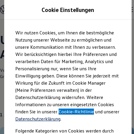
Modelle und Konfigurator
Cookie Einstellungen
Konfigurator
Modelle vergleichen
Konfiguration laden
Zum
Zum
Autosuche
Wir nutzen Cookies, um Ihnen die bestmögliche
Hauptinhalt
Footer
Elektroautos
Unsere aktuellen
springen
springen
Nutzung unserer Webseite zu ermöglichen und
ENERGY Sondermodelle
Nutzfahrzeuge
unsere Kommunikation mit Ihnen zu verbessern.
Angebote und mehr
SUV und CUV
Wir berücksichtigen hierbei Ihre Präferenzen und
Familienautos
verarbeiten Daten für Marketing, Analytics und
Kombis
Kompaktwagen
Personalisierung nur, wenn Sie uns Ihre
Verantwortlich für die Inhalte auf dieser Seite ist die Autohaus Feicht
Sportwagen
Einwilligung geben. Diese können Sie jederzeit mit
GmbH
(
Impressum & Rechtliches
)
Schnell verfügbare Fahrzeuge
Angebote und Produkte
Wirkung für die Zukunft im Cookie Manager
Aktuelle Angebote
(Meine Präferenzen verwalten) in der
E-Auto-Förderung
Datenschutzerklärung widerrufen. Weitere
Volkswagen Marktplatz
Gebrauchtwagen
Informationen zu unseren eingesetzten Cookies
Die ENERGY Sondermodelle
Junge Gebrauchtwagen und Gebrauchtwagen
finden Sie in unserer
Cookie-Richtlinie
und unserer
1
Angebot
Volkswagen Zertifizierte Gebrauchtwagen
Datenschutzerklärung
.
Elektromobilität bei Gebrauchtwagen
Zubehör- und Serviceangebote
Folgende Kategorien von Cookies werden durch
Saisonangebote