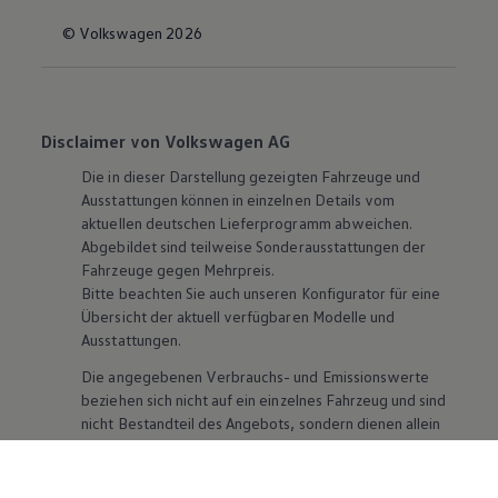
© Volkswagen 2026
Disclaimer von Volkswagen AG
Die in dieser Darstellung gezeigten Fahrzeuge und
Ausstattungen können in einzelnen Details vom
aktuellen deutschen Lieferprogramm abweichen.
Abgebildet sind teilweise Sonderausstattungen der
Fahrzeuge gegen Mehrpreis.
Bitte beachten Sie auch unseren Konfigurator für eine
Übersicht der aktuell verfügbaren Modelle und
Ausstattungen.
Die angegebenen Verbrauchs- und Emissionswerte
beziehen sich nicht auf ein einzelnes Fahrzeug und sind
nicht Bestandteil des Angebots, sondern dienen allein
Vergleichszwecken zwischen den verschiedenen
Fahrzeugtypen. Zusatzausstattungen und
Zubehör
(Anbauteile, Reifenformat usw.) können relevante