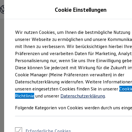
Modelle und Konfigurator
Cookie Einstellungen
Konfigurator
Modelle vergleichen
Konfiguration laden
Zum
Zum
Autosuche
Wir nutzen Cookies, um Ihnen die bestmögliche Nutzung
Hauptinhalt
Footer
Elektroautos
springen
springen
unserer Webseite zu ermöglichen und unsere Kommunika
ENERGY Sondermodelle
Nutzfahrzeuge
mit Ihnen zu verbessern. Wir berücksichtigen hierbei Ihr
SUV und CUV
Präferenzen und verarbeiten Daten für Marketing, Analyt
Familienautos
Personalisierung nur, wenn Sie uns Ihre Einwilligung gebe
Kombis
Kompaktwagen
Diese können Sie jederzeit mit Wirkung für die Zukunft i
Sportwagen
Cookie Manager (Meine Präferenzen verwalten) in der
Schnell verfügbare Fahrzeuge
Angebote und Produkte
Datenschutzerklärung widerrufen. Weitere Informatione
Aktuelle Angebote
unseren eingesetzten Cookies finden Sie in unserer
Cooki
E-Auto-Förderung
Richtlinie
und unserer
Datenschutzerklärung
.
Volkswagen Marktplatz
Die ENERGY Sondermodelle
Folgende Kategorien von Cookies werden durch uns einge
Junge Gebrauchtwagen und Gebrauchtwagen
Volkswagen Zertifizierte Gebrauchtwagen
Elektromobilität bei Gebrauchtwagen
Zubehör- und Serviceangebote
Saisonangebote
Erforderliche Cookies