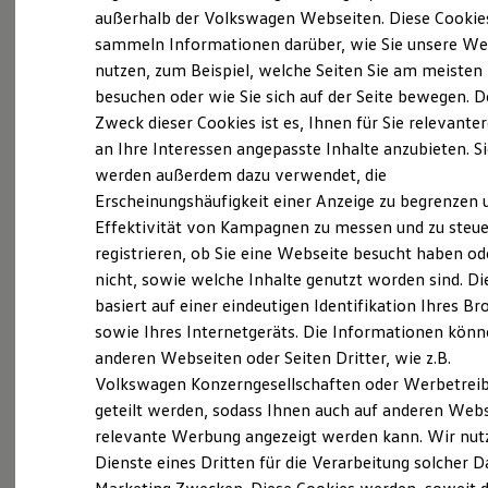
Elektrofahrzeugkonzepte
außerhalb der Volkswagen Webseiten. Diese Cookie
ID. EVERY1
sammeln Informationen darüber, wie Sie unsere We
(
Impressum & Rechtliches
)
Reichweite
nutzen, zum Beispiel, welche Seiten Sie am meisten
Reichweite der ID. Modelle
Reichweite im Winter
besuchen oder wie Sie sich auf der Seite bewegen. D
Rekuperation
Zweck dieser Cookies ist es, Ihnen für Sie relevante
Was ist der Economy Service
Laden
an Ihre Interessen angepasste Inhalte anzubieten. S
Laden unterwegs
und wer kann ihn nutzen?
Laden Zuhause
werden außerdem dazu verwendet, die
Ladestationen finden
Erscheinungshäufigkeit einer Anzeige zu begrenzen 
Ladezeitensimulator
Ältere Volkswagen haben einen anderen
Effektivität von Kampagnen zu messen und zu steue
Batterie
Sicherheit
Servicebedarf als neue Fahrzeuge. Der Economy
registrieren, ob Sie eine Webseite besucht haben od
Garantie und Lebensdauer
Service ist speziell für Volkswagen Modelle
nicht, sowie welche Inhalte genutzt worden sind. Di
Nachhaltigkeit
entwickelt worden, die älter als vier Jahre sind. Er
basiert auf einer eindeutigen Identifikation Ihres B
Technologie
Kosten und Kauf
bietet Ihnen ein vielfältiges Leistungsspektrum mit
sowie Ihres Internetgeräts. Die Informationen kön
Verbrauchskosten
zeitwertgerechtem Service und hoher
anderen Webseiten oder Seiten Dritter, wie z.B.
Kaufoptionen
Ersatzteilqualität. Die Leistungen sind durch
Volkswagen Konzerngesellschaften oder Werbetrei
E-Auto-Förderung
Software und Konnektivität
Fachwissen, Volkswagen Teile und langjährige
geteilt werden, sodass Ihnen auch auf anderen Web
Die ID. Software 6
Erfahrung genau auf Ihr Fahrzeug abgestimmt und
relevante Werbung angezeigt werden kann. Wir nut
ID. Software Versionen und Updates
decken nahezu alle Services ab. Die Preise sind
Dienste eines Dritten für die Verarbeitung solcher D
Digitale Extras
Schnittstellen zu Ihrem ID.
speziell auf das Alter Ihres Fahrzeugs ausgelegt. Bei