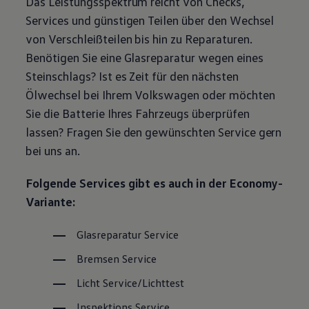
Das Leistungsspektrum reicht von Checks,
Magazin
Services und günstigen Teilen über den Wechsel
Lifestyle
Transport
von Verschleißteilen bis hin zu Reparaturen.
Familie
Benötigen Sie eine Glasreparatur wegen eines
Elektromobilität
Volkswagen R
Steinschlags? Ist es Zeit für den nächsten
Pannen- und Unfallhilfe
Ölwechsel bei Ihrem
Volkswagen
oder möchten
Volkswagen Kundenbetreuung
Sie die Batterie Ihres Fahrzeugs überprüfen
lassen? Fragen Sie den gewünschten
Service
gern
bei uns an.
Folgende Services gibt es auch in der Economy-
Variante:
Glasreparatur
Service
Bremsen
Service
Licht
Service
/Lichttest
Inspektions
Service