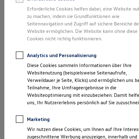
Reifenpakete
Leasing
Erforderliche Cookies helfen dabei, eine Website nu
Leasing-Angebote
zu machen, indem sie Grundfunktionen wie
Volkswagen Economy
Gebrauchtwagen Leasing
Seitennavigation und Zugriff auf sichere Bereiche de
Junge Gebrauchtwagen-Leasing
Elektroauto Leasing
Website ermöglichen. Die Website kann ohne diese
Service
Rabattaktion
Kleinwagen-Leasing
Cookies nicht richtig funktionieren.
Leasing ohne Anzahlung
Finanzierung
Autokredit mit Schlussrate
Analytics und Personalisierung
Versicherungen und Garantien
Kfz-Versicherung
Diese Cookies sammeln Informationen über Ihre
Restschuldversicherungen
Websitenutzung (beispielsweise Seitenaufrufe,
Garantien
Verweildauer je Seite, Klicks) und ermöglichen uns b
Wartungsverträge
Geschäftskunden
Teilnahme, Ihre Umfrageergebnisse in die
Professional Class bei Volkswagen
Websiteoptimierung mit einzubeziehen. Damit helfe
Großkunden
uns, Ihr Nutzererlebnis persönlich auf Sie zuzuschne
Behörden
Direktkunden
Sonderfahrzeuge
Marketing
Anpfiff zum Gewinn
Elektromobilität
Wir nutzen diese Cookies, um Ihnen auf Ihre Intere
Elektroautos
zugeschnittene Werbung anzuzeigen, innerhalb und
ID. Tutorials