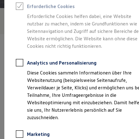
Reifenpakete
Erforderliche Cookies
Leasing
Leasing-Angebote
Erforderliche Cookies helfen dabei, eine Website
Gebrauchtwagen Leasing
nutzbar zu machen, indem sie Grundfunktionen wie
Junge Gebrauchtwagen-Leasing
Elektroauto Leasing
Seitennavigation und Zugriff auf sichere Bereiche de
Kleinwagen-Leasing
Website ermöglichen. Die Website kann ohne diese
Leasing ohne Anzahlung
Cookies nicht richtig funktionieren.
Finanzierung
Autokredit mit Schlussrate
Versicherungen und Garantien
Analytics und Personalisierung
Kfz-Versicherung
Verantwortlich für die Inhalte auf dieser Seite ist die Feser-
Restschuldversicherungen
Diese Cookies sammeln Informationen über Ihre
Biemann Baiserdorf GmbH
(
Impressum & Rechtliches
)
Garantien
Websitenutzung (beispielsweise Seitenaufrufe,
Wartungsverträge
Geschäftskunden
Verweildauer je Seite, Klicks) und ermöglichen uns b
Professional Class bei Volkswagen
Unsere 
Teilnahme, Ihre Umfrageergebnisse in die
Großkunden
Websiteoptimierung mit einzubeziehen. Damit helf
Behörden
Direktkunden
sie uns, Ihr Nutzererlebnis persönlich auf Sie
Sonderfahrzeuge
Industriestraße 5, 91083 Baiersdorf
zuzuschneiden.
Anpfiff zum Gewinn
Elektromobilität
Montag
-
Donnerstag
07:00
-
17:30
Uhr
Elektroautos
Marketing
ID. Tutorials