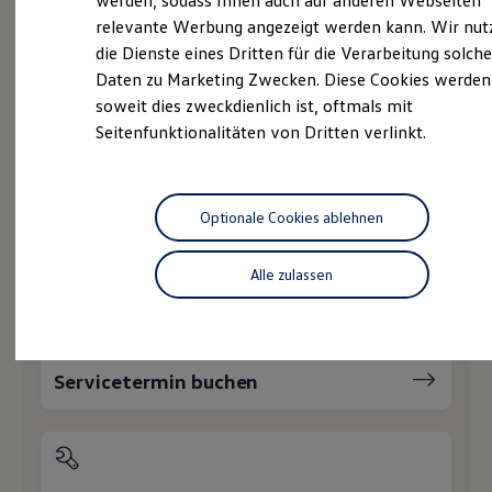
werden, sodass Ihnen auch auf anderen Webseiten
Service
Hybridautos
relevante Werbung angezeigt werden kann. Wir nut
Marke und Erlebnis
Volkswagen Economy
die Dienste eines Dritten für die Verarbeitung solche
Volkswagen R und R Experience
Service
R-Modelle
Daten zu Marketing Zwecken. Diese Cookies werden
R Experience
soweit dies zweckdienlich ist, oftmals mit
Online-Fahrzeugbewertung
Driving Experience
Seitenfunktionalitäten von Dritten verlinkt.
Volkswagen entdecken
Werkbesichtigung
Factory visit
Lifestyle Shop
Wie können wir
T-Roc Kollektion
Optionale Cookies ablehnen
Golf Kollektion
Ihnen weiterhelfen?
ID. Kollektion
Volkswagen Kollektion
Alle zulassen
R-Kollektion
GTI Kollektion
Fußball Drop
we drive football
#wedriveproud
Servicetermin buchen
Besitzer und Service
myVolkswagen
Software Updates
Service und Ersatzteile
Inspektion und HU/AU
Reparaturen und Checks