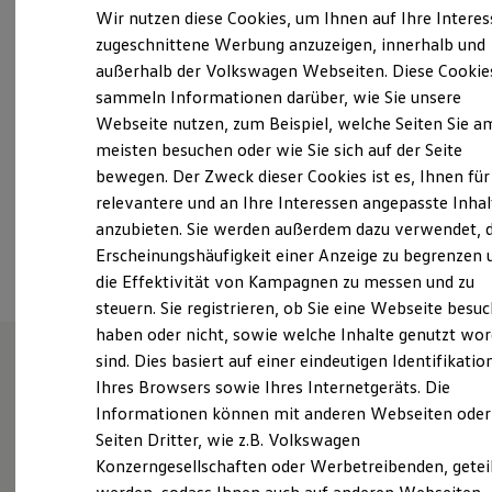
Freitag
07:00
-
16:30
Uhr
Elektrofahrzeugkonzepte
Wir nutzen diese Cookies, um Ihnen auf Ihre Intere
ID. EVERY1
Samstag
Geschlossen
zugeschnittene Werbung anzuzeigen, innerhalb und
Reichweite
Sonntag
Geschlossen
außerhalb der Volkswagen Webseiten. Diese Cookie
Reichweite der ID. Modelle
Reichweite im Winter
sammeln Informationen darüber, wie Sie unsere
Rekuperation
info.baiersdorf@feser-graf.de
Webseite nutzen, zum Beispiel, welche Seiten Sie a
Laden
meisten besuchen oder wie Sie sich auf der Seite
Laden unterwegs
+49 9133 47550
Laden Zuhause
bewegen. Der Zweck dieser Cookies ist es, Ihnen für
Ladestationen finden
relevantere und an Ihre Interessen angepasste Inhal
Ladezeitensimulator
anzubieten. Sie werden außerdem dazu verwendet, d
Batterie
Ansprechpartner
Sicherheit
Erscheinungshäufigkeit einer Anzeige zu begrenzen 
Garantie und Lebensdauer
die Effektivität von Kampagnen zu messen und zu
Nachhaltigkeit
steuern. Sie registrieren, ob Sie eine Webseite besuc
Technologie
Kosten und Kauf
haben oder nicht, sowie welche Inhalte genutzt wo
Verbrauchskosten
sind. Dies basiert auf einer eindeutigen Identifikatio
Kaufoptionen
Ihres Browsers sowie Ihres Internetgeräts. Die
E-Auto-Förderung
Unsere Leistungen
im
Software und Konnektivität
Informationen können mit anderen Webseiten oder
Die ID. Software 6
Überblick
Seiten Dritter, wie z.B. Volkswagen
ID. Software Versionen und Updates
Konzerngesellschaften oder Werbetreibenden, getei
Digitale Extras
Schnittstellen zu Ihrem ID.