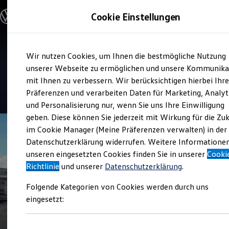
Modelle und Konfigurator
Cookie Einstellungen
Konfigurator
Modelle vergleichen
Konfiguration laden
Zum
Zum
Autosuche
Service
Wir nutzen Cookies, um Ihnen die bestmögliche Nutzung
Hauptinhalt
Footer
Elektroautos
Feser-Biemann Baiersdorf
springen
springen
unserer Webseite zu ermöglichen und unsere Kommunika
ENERGY Sondermodelle
Nutzfahrzeuge
mit Ihnen zu verbessern. Wir berücksichtigen hierbei Ihr
SUV und CUV
4.6
|
99 Bewertungen
Präferenzen und verarbeiten Daten für Marketing, Analyt
Familienautos
und Personalisierung nur, wenn Sie uns Ihre Einwilligung
Kombis
Kompaktwagen
geben. Diese können Sie jederzeit mit Wirkung für die Zu
Sportwagen
im Cookie Manager (Meine Präferenzen verwalten) in der
Schnell verfügbare Fahrzeuge
Angebote und Produkte
Datenschutzerklärung widerrufen. Weitere Informatione
Aktuelle Angebote
unseren eingesetzten Cookies finden Sie in unserer
Cooki
E-Auto-Förderung
Richtlinie
und unserer
Datenschutzerklärung
.
Volkswagen Marktplatz
Die ENERGY Sondermodelle
Folgende Kategorien von Cookies werden durch uns
Junge Gebrauchtwagen und Gebrauchtwagen
Volkswagen Zertifizierte Gebrauchtwagen
eingesetzt:
Elektromobilität bei Gebrauchtwagen
Zubehör- und Serviceangebote
Saisonangebote