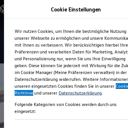
Modelle und Konfigurator
Cookie Einstellungen
Konfigurator
Modelle vergleichen
Konfiguration laden
Zum
Zum
Autosuche
Service
Wir nutzen Cookies, um Ihnen die bestmögliche Nutzung
Hauptinhalt
Footer
Elektroautos
Autohaus Finger
springen
springen
unserer Webseite zu ermöglichen und unsere Kommunika
ENERGY Sondermodelle
Nutzfahrzeuge
mit Ihnen zu verbessern. Wir berücksichtigen hierbei Ihr
SUV und CUV
4.9
|
216 Bewertungen
Präferenzen und verarbeiten Daten für Marketing, Analyt
Familienautos
und Personalisierung nur, wenn Sie uns Ihre Einwilligung
Kombis
Kompaktwagen
geben. Diese können Sie jederzeit mit Wirkung für die Zu
Sportwagen
im Cookie Manager (Meine Präferenzen verwalten) in der
Schnell verfügbare Fahrzeuge
Angebote und Produkte
Datenschutzerklärung widerrufen. Weitere Informatione
Aktuelle Angebote
unseren eingesetzten Cookies finden Sie in unserer
Cooki
E-Auto-Förderung
Richtlinie
und unserer
Datenschutzerklärung
.
Volkswagen Marktplatz
Die ENERGY Sondermodelle
Folgende Kategorien von Cookies werden durch uns
Junge Gebrauchtwagen und Gebrauchtwagen
Volkswagen Zertifizierte Gebrauchtwagen
eingesetzt:
Elektromobilität bei Gebrauchtwagen
Zubehör- und Serviceangebote
Saisonangebote