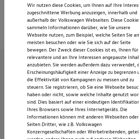
Elektrofahrzeugkonzepte
Wir nutzen diese Cookies, um Ihnen auf Ihre Intere
+49 721 978600
ID. EVERY1
zugeschnittene Werbung anzuzeigen, innerhalb und
Reichweite
außerhalb der Volkswagen Webseiten. Diese Cookie
Reichweite der ID. Modelle
Ansprechpartner
Reichweite im Winter
sammeln Informationen darüber, wie Sie unsere
Rekuperation
Webseite nutzen, zum Beispiel, welche Seiten Sie a
Laden
meisten besuchen oder wie Sie sich auf der Seite
Laden unterwegs
Laden Zuhause
bewegen. Der Zweck dieser Cookies ist es, Ihnen für
Ladestationen finden
relevantere und an Ihre Interessen angepasste Inhal
Ladezeitensimulator
anzubieten. Sie werden außerdem dazu verwendet, d
Batterie
Unsere Leistungen
im
Sicherheit
Erscheinungshäufigkeit einer Anzeige zu begrenzen 
Garantie und Lebensdauer
Überblick
die Effektivität von Kampagnen zu messen und zu
Nachhaltigkeit
steuern. Sie registrieren, ob Sie eine Webseite besuc
Technologie
Kosten und Kauf
haben oder nicht, sowie welche Inhalte genutzt wo
Gebrauchtwagen
Verbrauchskosten
sind. Dies basiert auf einer eindeutigen Identifikatio
Kaufoptionen
Service
Ihres Browsers sowie Ihres Internetgeräts. Die
E-Auto-Förderung
Software und Konnektivität
Informationen können mit anderen Webseiten oder
Volkswagen Economy
Die ID. Software 6
Seiten Dritter, wie z.B. Volkswagen
ID. Software Versionen und Updates
Service
Konzerngesellschaften oder Werbetreibenden, getei
Digitale Extras
Schnittstellen zu Ihrem ID.