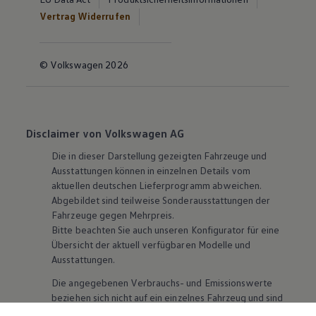
Vertrag Widerrufen
© Volkswagen 2026
Disclaimer von Volkswagen AG
Die in dieser Darstellung gezeigten Fahrzeuge und
Ausstattungen können in einzelnen Details vom
aktuellen deutschen Lieferprogramm abweichen.
Abgebildet sind teilweise Sonderausstattungen der
Fahrzeuge gegen Mehrpreis.
Bitte beachten Sie auch unseren Konfigurator für eine
Übersicht der aktuell verfügbaren Modelle und
Ausstattungen.
Die angegebenen Verbrauchs- und Emissionswerte
beziehen sich nicht auf ein einzelnes Fahrzeug und sind
nicht Bestandteil des Angebots, sondern dienen allein