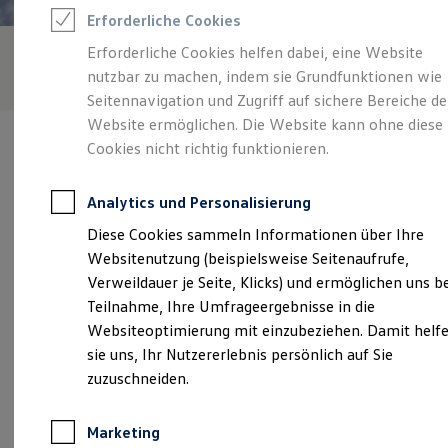
Reifenpakete
Erforderliche Cookies
Leasing
Leasing-Angebote
Erforderliche Cookies helfen dabei, eine Website
Gebrauchtwagen Leasing
nutzbar zu machen, indem sie Grundfunktionen wie
Junge Gebrauchtwagen-Leasing
Elektroauto Leasing
Seitennavigation und Zugriff auf sichere Bereiche de
Kleinwagen-Leasing
Website ermöglichen. Die Website kann ohne diese
Leasing ohne Anzahlung
Cookies nicht richtig funktionieren.
Finanzierung
Autokredit mit Schlussrate
Versicherungen und Garantien
Analytics und Personalisierung
Kfz-Versicherung
Verantwortlich für die Inhalte auf dieser Seite ist die Autohaus
Restschuldversicherungen
Diese Cookies sammeln Informationen über Ihre
Finger GmbH
(
Impressum & Rechtliches
)
Garantien
Websitenutzung (beispielsweise Seitenaufrufe,
Wartungsverträge
Geschäftskunden
Verweildauer je Seite, Klicks) und ermöglichen uns b
Professional Class bei Volkswagen
Unsere 
Teilnahme, Ihre Umfrageergebnisse in die
Großkunden
Websiteoptimierung mit einzubeziehen. Damit helf
Behörden
Direktkunden
sie uns, Ihr Nutzererlebnis persönlich auf Sie
Sonderfahrzeuge
Donauschwabenstraße 40, 76149 Karlsruhe
zuzuschneiden.
Anpfiff zum Gewinn
Elektromobilität
service@autohaus-finger.de
Elektroautos
Marketing
ID. Tutorials