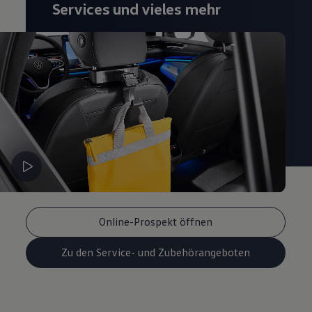
Services und vieles mehr
Magazin
Lifestyle
Transport
Familie
Elektromobilität
Volkswagen R
Pannen- und Unfallhilfe
Volkswagen Kundenbetreuung
Online-Prospekt öffnen
Zu den Service- und Zubehörangeboten