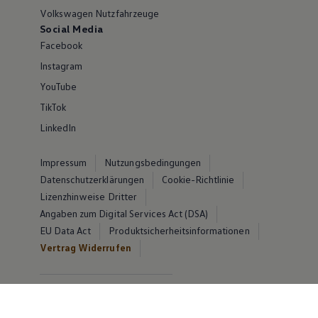
Volkswagen Nutzfahrzeuge
Social Media
Facebook
Instagram
YouTube
TikTok
LinkedIn
Impressum
Nutzungsbedingungen
Datenschutzerklärungen
Cookie-Richtlinie
Lizenzhinweise Dritter
Angaben zum Digital Services Act (DSA)
EU Data Act
Produktsicherheitsinformationen
Vertrag Widerrufen
© Volkswagen 2026