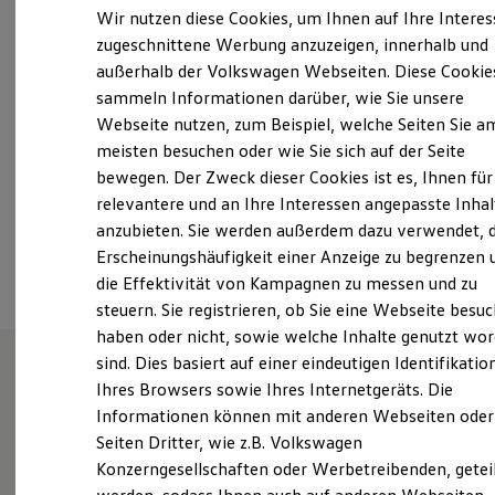
Montag
-
Freitag
07:30
-
18:00
Uhr
Elektrofahrzeugkonzepte
Wir nutzen diese Cookies, um Ihnen auf Ihre Intere
ID. EVERY1
Samstag
08:00
-
13:00
Uhr
zugeschnittene Werbung anzuzeigen, innerhalb und
Reichweite
Sonntag
Geschlossen
außerhalb der Volkswagen Webseiten. Diese Cookie
Reichweite der ID. Modelle
Reichweite im Winter
sammeln Informationen darüber, wie Sie unsere
Rekuperation
Webseite nutzen, zum Beispiel, welche Seiten Sie a
info@audi-hersfeld.de
Laden
meisten besuchen oder wie Sie sich auf der Seite
Laden unterwegs
Laden Zuhause
+49 6621 50110
bewegen. Der Zweck dieser Cookies ist es, Ihnen für
Ladestationen finden
relevantere und an Ihre Interessen angepasste Inhal
Ladezeitensimulator
anzubieten. Sie werden außerdem dazu verwendet, d
Batterie
Ansprechpartner
Sicherheit
Erscheinungshäufigkeit einer Anzeige zu begrenzen 
Garantie und Lebensdauer
die Effektivität von Kampagnen zu messen und zu
Nachhaltigkeit
steuern. Sie registrieren, ob Sie eine Webseite besuc
Technologie
Kosten und Kauf
haben oder nicht, sowie welche Inhalte genutzt wo
Verbrauchskosten
sind. Dies basiert auf einer eindeutigen Identifikatio
Kaufoptionen
Ihres Browsers sowie Ihres Internetgeräts. Die
E-Auto-Förderung
Unsere Leistungen
im
Software und Konnektivität
Informationen können mit anderen Webseiten oder
Die ID. Software 6
Überblick
Seiten Dritter, wie z.B. Volkswagen
ID. Software Versionen und Updates
Konzerngesellschaften oder Werbetreibenden, getei
Digitale Extras
Schnittstellen zu Ihrem ID.