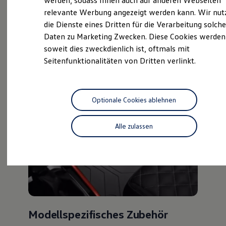
werden, sodass Ihnen auch auf anderen Webseiten
Service
Hybridautos
relevante Werbung angezeigt werden kann. Wir nut
Marke und Erlebnis
die Dienste eines Dritten für die Verarbeitung solche
Volkswagen R und R Experience
R-Modelle
Daten zu Marketing Zwecken. Diese Cookies werden
Service
,
Teile
&
R Experience
soweit dies zweckdienlich ist, oftmals mit
Driving Experience
Seitenfunktionalitäten von Dritten verlinkt.
Volkswagen entdecken
Zubehör
Werkbesichtigung
Factory visit
Lifestyle Shop
T-Roc Kollektion
Optionale Cookies ablehnen
Golf Kollektion
ID. Kollektion
Volkswagen Kollektion
Alle zulassen
R-Kollektion
GTI Kollektion
Fußball Drop
we drive football
#wedriveproud
Besitzer und Service
myVolkswagen
Software Updates
Service und Ersatzteile
Modellspezifisches Zubehör
Inspektion und HU/AU
Reparaturen und Checks