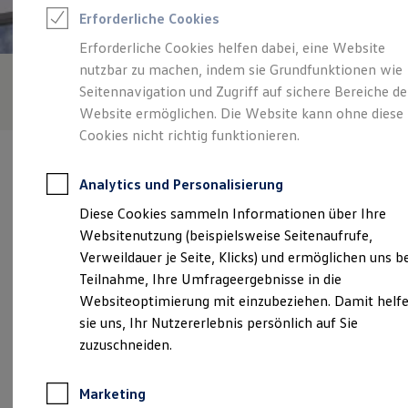
Reifenpakete
Erforderliche Cookies
Leasing
Leasing-Angebote
Erforderliche Cookies helfen dabei, eine Website
Gebrauchtwagen Leasing
nutzbar zu machen, indem sie Grundfunktionen wie
Junge Gebrauchtwagen-Leasing
Elektroauto Leasing
Seitennavigation und Zugriff auf sichere Bereiche de
Kleinwagen-Leasing
Website ermöglichen. Die Website kann ohne diese
Leasing ohne Anzahlung
Cookies nicht richtig funktionieren.
Finanzierung
Autokredit mit Schlussrate
Versicherungen und Garantien
Analytics und Personalisierung
Kfz-Versicherung
Restschuldversicherungen
Diese Cookies sammeln Informationen über Ihre
Garantien
Verantwortlich für die Inhalte auf dieser Seite ist die Autohaus Fink
Websitenutzung (beispielsweise Seitenaufrufe,
Wartungsverträge
GmbH & Co. KG
(
Impressum & Rechtliches
)
Geschäftskunden
Verweildauer je Seite, Klicks) und ermöglichen uns b
Professional Class bei Volkswagen
Teilnahme, Ihre Umfrageergebnisse in die
Großkunden
Websiteoptimierung mit einzubeziehen. Damit helf
Behörden
Unsere 
Direktkunden
sie uns, Ihr Nutzererlebnis persönlich auf Sie
Sonderfahrzeuge
zuzuschneiden.
Anpfiff zum Gewinn
Elektromobilität
Hünfelder Straße 39-43, 36251 Bad Hersfeld
Elektroautos
Marketing
ID. Tutorials