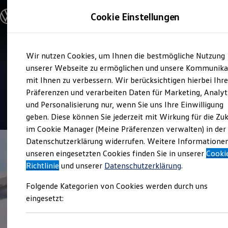
Modelle und Konfigurator
Cookie Einstellungen
Konfigurator
Modelle vergleichen
Konfiguration laden
Zum
Zum
Autosuche
Service
Wir nutzen Cookies, um Ihnen die bestmögliche Nutzung
Hauptinhalt
Footer
Elektroautos
Autohaus Fink GmbH & Co.
springen
springen
unserer Webseite zu ermöglichen und unsere Kommunika
ENERGY Sondermodelle
Nutzfahrzeuge
mit Ihnen zu verbessern. Wir berücksichtigen hierbei Ihr
KG
SUV und CUV
Präferenzen und verarbeiten Daten für Marketing, Analyt
Familienautos
und Personalisierung nur, wenn Sie uns Ihre Einwilligung
Kombis
Kompaktwagen
geben. Diese können Sie jederzeit mit Wirkung für die Zu
Sportwagen
im Cookie Manager (Meine Präferenzen verwalten) in der
Schnell verfügbare Fahrzeuge
Angebote und Produkte
Datenschutzerklärung widerrufen. Weitere Informatione
Aktuelle Angebote
unseren eingesetzten Cookies finden Sie in unserer
Cooki
E-Auto-Förderung
Richtlinie
und unserer
Datenschutzerklärung
.
Volkswagen Marktplatz
Die ENERGY Sondermodelle
Folgende Kategorien von Cookies werden durch uns
Junge Gebrauchtwagen und Gebrauchtwagen
Volkswagen Zertifizierte Gebrauchtwagen
eingesetzt:
Elektromobilität bei Gebrauchtwagen
Zubehör- und Serviceangebote
Saisonangebote