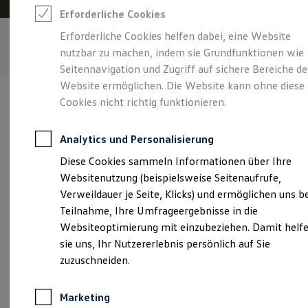
Reifenpakete
Erforderliche Cookies
Leasing
Leasing-Angebote
Erforderliche Cookies helfen dabei, eine Website
Gebrauchtwagen Leasing
nutzbar zu machen, indem sie Grundfunktionen wie
Junge Gebrauchtwagen-Leasing
Elektroauto Leasing
Seitennavigation und Zugriff auf sichere Bereiche de
Kleinwagen-Leasing
Website ermöglichen. Die Website kann ohne diese
Leasing ohne Anzahlung
Cookies nicht richtig funktionieren.
Finanzierung
Autokredit mit Schlussrate
Versicherungen und Garantien
Analytics und Personalisierung
Kfz-Versicherung
Verantwortlich für die Inhalte auf dieser Seite ist die Autohaus
Restschuldversicherungen
Diese Cookies sammeln Informationen über Ihre
Finkbeiner GmbH & Co. KG
(
Impressum & Rechtliches
)
Garantien
Websitenutzung (beispielsweise Seitenaufrufe,
Wartungsverträge
Geschäftskunden
Verweildauer je Seite, Klicks) und ermöglichen uns b
Professional Class bei Volkswagen
Unsere 
Teilnahme, Ihre Umfrageergebnisse in die
Großkunden
Websiteoptimierung mit einzubeziehen. Damit helf
Behörden
Direktkunden
sie uns, Ihr Nutzererlebnis persönlich auf Sie
Sonderfahrzeuge
Murgtalstraße 48, 72270 Baiersbronn
zuzuschneiden.
Anpfiff zum Gewinn
Elektromobilität
Montag
-
Donnerstag
08:30
-
12:00
Uhr
Elektroautos
Marketing
ID. Tutorials