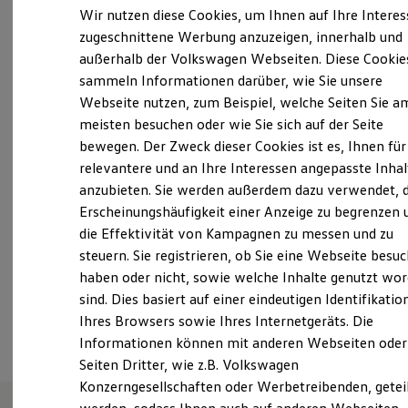
13:00
-
17:30
Uhr
Elektrofahrzeugkonzepte
Wir nutzen diese Cookies, um Ihnen auf Ihre Intere
ID. EVERY1
Freitag
08:30
-
12:00
Uhr
zugeschnittene Werbung anzuzeigen, innerhalb und
Reichweite
13:00
-
17:00
Uhr
außerhalb der Volkswagen Webseiten. Diese Cookie
Reichweite der ID. Modelle
Reichweite im Winter
Samstag
Geschlossen
sammeln Informationen darüber, wie Sie unsere
Rekuperation
Webseite nutzen, zum Beispiel, welche Seiten Sie a
Sonntag
Geschlossen
Laden
meisten besuchen oder wie Sie sich auf der Seite
Laden unterwegs
In den genannten Kernzeiten, sind meist alle
Laden Zuhause
bewegen. Der Zweck dieser Cookies ist es, Ihnen für
Mitarbeiter in unserem Hause verfügbar.
...
Ladestationen finden
relevantere und an Ihre Interessen angepasste Inhal
Ladezeitensimulator
Mehr anzeigen
anzubieten. Sie werden außerdem dazu verwendet, d
Batterie
Sicherheit
Erscheinungshäufigkeit einer Anzeige zu begrenzen 
J.Rapp@autofinkbeiner.de
Garantie und Lebensdauer
die Effektivität von Kampagnen zu messen und zu
Nachhaltigkeit
+49 7442 49090
steuern. Sie registrieren, ob Sie eine Webseite besuc
Technologie
Kosten und Kauf
haben oder nicht, sowie welche Inhalte genutzt wo
Verbrauchskosten
sind. Dies basiert auf einer eindeutigen Identifikatio
Kaufoptionen
Ansprechpartner
Ihres Browsers sowie Ihres Internetgeräts. Die
E-Auto-Förderung
Software und Konnektivität
Informationen können mit anderen Webseiten oder
Die ID. Software 6
Seiten Dritter, wie z.B. Volkswagen
ID. Software Versionen und Updates
Konzerngesellschaften oder Werbetreibenden, getei
Digitale Extras
Schnittstellen zu Ihrem ID.