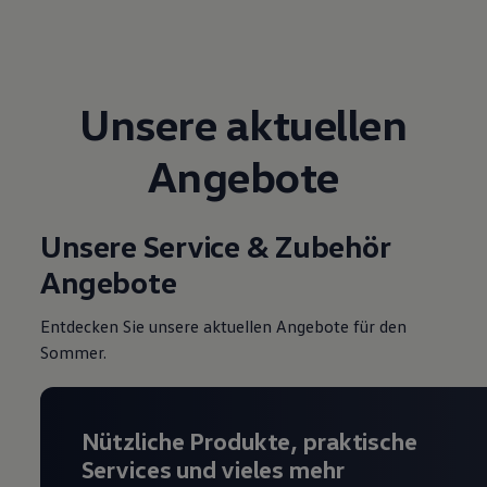
Magazin
Lifestyle
Transport
Familie
Elektromobilität
Unsere aktuellen
Volkswagen R
Pannen- und Unfallhilfe
Volkswagen Kundenbetreuung
Angebote
Unsere Service & Zubehör
Angebote
Entdecken Sie unsere aktuellen Angebote für den
Sommer.
Nützliche Produkte, praktische
Services und vieles mehr