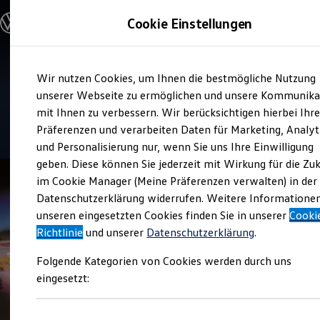
Modelle und Konfigurator
Cookie Einstellungen
Konfigurator
Modelle vergleichen
Konfiguration laden
Zum
Zum
Autosuche
Service
Wir nutzen Cookies, um Ihnen die bestmögliche Nutzung
Hauptinhalt
Footer
Elektroautos
Autohaus Finkbeiner
springen
springen
unserer Webseite zu ermöglichen und unsere Kommunika
ENERGY Sondermodelle
Nutzfahrzeuge
mit Ihnen zu verbessern. Wir berücksichtigen hierbei Ihr
SUV und CUV
4.9
|
185 Bewertungen
Präferenzen und verarbeiten Daten für Marketing, Analyt
Familienautos
und Personalisierung nur, wenn Sie uns Ihre Einwilligung
Kombis
Kompaktwagen
geben. Diese können Sie jederzeit mit Wirkung für die Zu
Sportwagen
im Cookie Manager (Meine Präferenzen verwalten) in der
Schnell verfügbare Fahrzeuge
Angebote und Produkte
Datenschutzerklärung widerrufen. Weitere Informatione
Aktuelle Angebote
unseren eingesetzten Cookies finden Sie in unserer
Cooki
E-Auto-Förderung
Richtlinie
und unserer
Datenschutzerklärung
.
Volkswagen Marktplatz
Die ENERGY Sondermodelle
Folgende Kategorien von Cookies werden durch uns
Junge Gebrauchtwagen und Gebrauchtwagen
Volkswagen Zertifizierte Gebrauchtwagen
eingesetzt:
Elektromobilität bei Gebrauchtwagen
Zubehör- und Serviceangebote
Saisonangebote