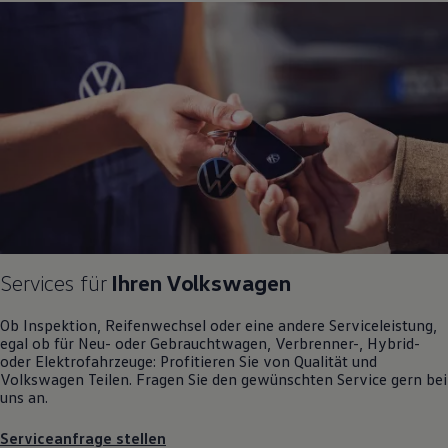
Motorenöl und Flüssigkeiten
Räder und Reifen
Pannen- und Unfallhilfe
Economy Service
Volkswagen Teile
Zubehör
Modellspezifisches Zubehör
Schutz und Pflege
Transport
Entertainment und Elektronik
Individualisieren
Wallbox und Ladekabel
Digitale Extras
Dienste für Ihr Modell finden
Volkswagen Apps, Login und Shop
Services für
Ihren
Volkswagen
Handy und Fahrzeug verbinden
Updates für Software, Karten und Radio
Über Ihr Auto
Ob Inspektion, Reifenwechsel oder eine andere Serviceleistung,
Vorgängermodelle
egal ob für Neu- oder
Gebrauchtwagen
, Verbrenner-, Hybrid-
Kundeninformationen
oder Elektrofahrzeuge: Profitieren Sie von Qualität und
Volkswagen Kundenbetreuung
Volkswagen
Teilen. Fragen Sie den gewünschten
Service
gern bei
Warn- und Kontrollleuchten
uns an.
Assistenzsysteme
Digitale Betriebsanleitung
Serviceanfrage stellen
Live Beratung