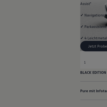
Assist"
✓
Navigationss
✓
Parkassistent 
✓
4 Leichtmetal
Jetzt Probe
1
BLACK EDITION
Pure mit Infot