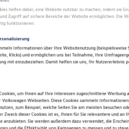
okies
kies helfen dabei, eine Website nutzbar zu machen, indem sie G
und Zugriff auf sichere Bereiche der Website ermöglichen. Die W
tig funktionieren.
rsonalisierung
mmeln Informationen über Ihre Websitenutzung (beispielsweise S
eite, Klicks) und ermöglichen uns bei Teilnahme, Ihre Umfrageerge
g mit einzubeziehen. Damit helfen sie uns, Ihr Nutzererlebnis pe
Cookies, um Ihnen auf Ihre Interessen zugeschnittene Werbung a
r Volkswagen Webseiten. Diese Cookies sammeln Informationen 
utzen, zum Beispiel, welche Seiten Sie am meisten besuchen oder
r Zweck dieser Cookies ist es, Ihnen für Sie relevantere und an I
e anzubieten. Sie werden außerdem dazu verwendet, die Erschein
zen und die Effektivität von Kampagnen zu messen und zu steuern