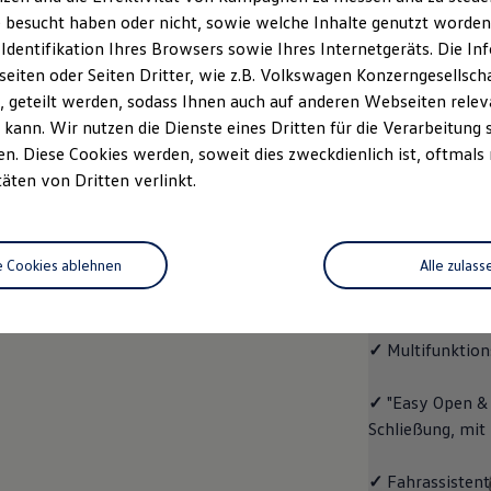
 besucht haben oder nicht, sowie welche Inhalte genutzt worden s
rzeugangebot
Servicetermin buchen
rdern
 Identifikation Ihres Browsers sowie Ihres Internetgeräts. Die 
iten oder Seiten Dritter, wie z.B. Volkswagen Konzerngesellsch
 geteilt werden, sodass Ihnen auch auf anderen Webseiten rel
kann. Wir nutzen die Dienste eines Dritten für die Verarbeitung 
. Diese Cookies werden, soweit dies zweckdienlich ist, oftmals
ENERGY
täten von Dritten verlinkt.
ENERG
e Cookies ablehnen
Alle zulass
Mit dem
ID.4
E
Ausstattungshigh
✓
Multifunktion
✓
"Easy Open & 
Schließung, mit
✓
Fahrassistent