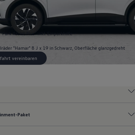
ystem "Discover Pro"
"Park Assist Plus" inkl. Einparkhilfe
lräder "Hamar" 8 J x 19 in Schwarz, Oberfläche glanzgedreht
fahrt vereinbaren
ainment-Paket