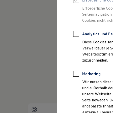
Erforderliche Co
Reifenpakete
Leasing
Erforderliche Coo
Leasing-Angebote
Seitennavigation 
Gebrauchtwagen Leasing
Cookies nicht rich
Junge Gebrauchtwagen-Leasing
Elektroauto Leasing
Kleinwagen-Leasing
(
Impressum & Rechtliches
)
Analytics und Pe
Leasing ohne Anzahlung
Finanzierung
Diese Cookies sa
Autokredit mit Schlussrate
Versicherungen und Garantien
Verweildauer je S
Kfz-Versicherung
Websiteoptimierun
Restschuldversicherungen
zuzuschneiden.
Garantien
Wartungsverträge
Geschäftskunden
Marketing
Professional Class bei Volkswagen
Großkunden
Wir nutzen diese 
Behörden
und außerhalb de
Direktkunden
Sonderfahrzeuge
unsere Webseite n
Anpfiff zum Gewinn
Seite bewegen. De
Elektromobilität
angepasste Inhalt
Elektroautos
ID. Tutorials
Anzeige zu begren