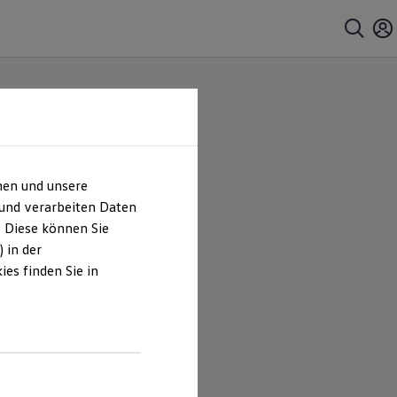
hen und unsere
 und verarbeiten Daten
. Diese können Sie
 in der
es finden Sie in