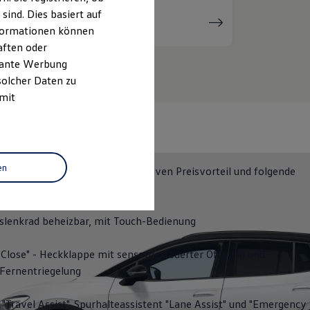
ind. Dies basiert auf
Serviceanfrage
stellen
Informationen können
aften oder
evante Werbung
solcher Daten zu
 mit
Y
en
NERGY
erhalten Sie einen attraktiven Preisvorteil und folgende
lights:
slenkrad beheizbar, mit Touch-Bedienung
Close" - Heckklappe mit sensorgesteuerter Öffnung und
 Fernentriegelung
 "Travel Assist", Spurhalteassistent "Lane Assist" und "Emergency