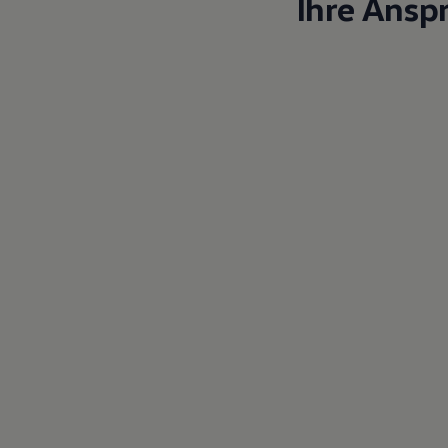
Ihre Ansp
Magazin
Lifestyle
Transport
Familie
Elektromobilität
Volkswagen R
Pannen- und Unfallhilfe
Volkswagen Kundenbetreuung