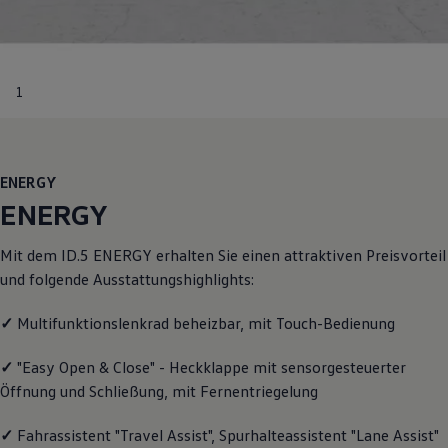
Motorenöl und Flüssigkeiten
Räder und Reifen
Pannen- und Unfallhilfe
Economy Service
Volkswagen Teile
1
Zubehör
Modellspezifisches Zubehör
Schutz und Pflege
Transport
Entertainment und Elektronik
ENERGY
Individualisieren
ENERGY
Wallbox und Ladekabel
Digitale Extras
Dienste für Ihr Modell finden
Mit dem ID.5
ENERGY
erhalten Sie einen attraktiven Preisvorteil
Volkswagen Apps, Login und Shop
und folgende Ausstattungshighlights:
Handy und Fahrzeug verbinden
Updates für Software, Karten und Radio
Über Ihr Auto
✓
Multifunktionslenkrad beheizbar, mit Touch-Bedienung
Vorgängermodelle
Kundeninformationen
✓
"Easy Open & Close" - Heckklappe mit sensorgesteuerter
Volkswagen Kundenbetreuung
Öffnung und Schließung, mit Fernentriegelung
Warn- und Kontrollleuchten
Assistenzsysteme
Digitale Betriebsanleitung
✓
Fahrassistent "Travel Assist", Spurhalteassistent "Lane Assist"
Live Beratung