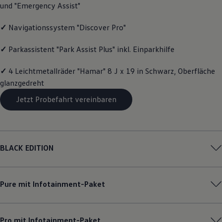
und "Emergency Assist"
Magazin
Lifestyle
Transport
✓
Navigationssystem "Discover Pro"
Familie
Elektromobilität
✓
Parkassistent "Park Assist Plus" inkl. Einparkhilfe
Volkswagen R
Pannen- und Unfallhilfe
✓
4 Leichtmetallräder "Hamar" 8 J x 19 in Schwarz, Oberfläche
Volkswagen Kundenbetreuung
glanzgedreht
Jetzt Probefahrt vereinbaren
BLACK EDITION
Pure mit Infotainment-Paket
Pro mit Infotainment-Paket