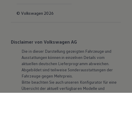
© Volkswagen 2026
Disclaimer von Volkswagen AG
Die in dieser Darstellung gezeigten Fahrzeuge und
Ausstattungen können in einzelnen Details vom
aktuellen deutschen Lieferprogramm abweichen.
Abgebildet sind teilweise Sonderausstattungen der
Fahrzeuge gegen Mehrpreis.
Bitte beachten Sie auch unseren Konfigurator für eine
Übersicht der aktuell verfügbaren Modelle und
Ausstattungen.
Die angegebenen Verbrauchs- und Emissionswerte
beziehen sich nicht auf ein einzelnes Fahrzeug und sind
nicht Bestandteil des Angebots, sondern dienen allein
Vergleichszwecken zwischen den verschiedenen
Fahrzeugtypen. Zusatzausstattungen und
Zubehör