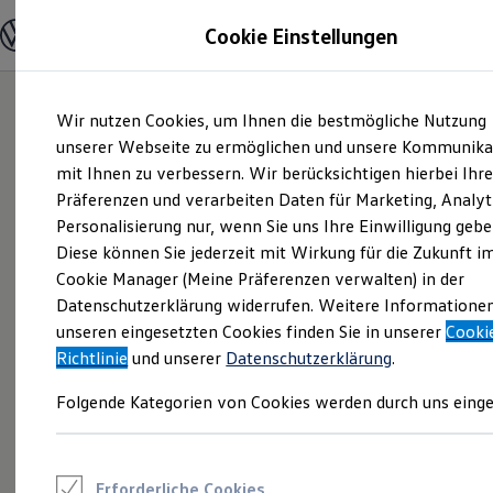
Modelle und Konfigurator
Cookie Einstellungen
Konfigurator
Modelle vergleichen
Konfiguration laden
Zum
Zum
Autosuche
Wir nutzen Cookies, um Ihnen die bestmögliche Nutzung
Hauptinhalt
Footer
Elektroautos
springen
springen
unserer Webseite zu ermöglichen und unsere Kommunika
ENERGY Sondermodelle
Nutzfahrzeuge
mit Ihnen zu verbessern. Wir berücksichtigen hierbei Ihr
SUV und CUV
Präferenzen und verarbeiten Daten für Marketing, Analyt
Familienautos
Personalisierung nur, wenn Sie uns Ihre Einwilligung gebe
Kombis
Kompaktwagen
Diese können Sie jederzeit mit Wirkung für die Zukunft i
Sportwagen
Cookie Manager (Meine Präferenzen verwalten) in der
Schnell verfügbare Fahrzeuge
Angebote und Produkte
Datenschutzerklärung widerrufen. Weitere Informatione
Aktuelle Angebote
unseren eingesetzten Cookies finden Sie in unserer
Cooki
E-Auto-Förderung
Richtlinie
und unserer
Datenschutzerklärung
.
Volkswagen Marktplatz
Die ENERGY Sondermodelle
Folgende Kategorien von Cookies werden durch uns einge
Junge Gebrauchtwagen und Gebrauchtwagen
Volkswagen Zertifizierte Gebrauchtwagen
Elektromobilität bei Gebrauchtwagen
Zubehör- und Serviceangebote
Saisonangebote
Erforderliche Cookies