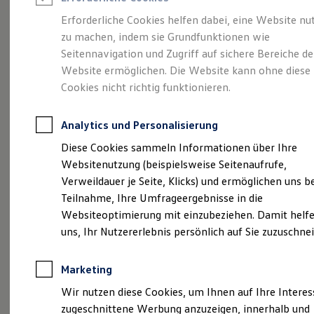
Reifenpakete
Leasing
Erforderliche Cookies helfen dabei, eine Website nu
Leasing-Angebote
zu machen, indem sie Grundfunktionen wie
Stilvollelektrisch.
Der
Gebrauchtwagen Leasing
Seitennavigation und Zugriff auf sichere Bereiche de
Junge Gebrauchtwagen-Leasing
Elektroauto Leasing
Website ermöglichen. Die Website kann ohne diese
ID.5
Kleinwagen-Leasing
Cookies nicht richtig funktionieren.
Leasing ohne Anzahlung
Finanzierung
Autokredit mit Schlussrate
Analytics und Personalisierung
Versicherungen und Garantien
Kfz-Versicherung
Diese Cookies sammeln Informationen über Ihre
Restschuldversicherungen
Websitenutzung (beispielsweise Seitenaufrufe,
Garantien
Verweildauer je Seite, Klicks) und ermöglichen uns b
Wartungsverträge
Geschäftskunden
Teilnahme, Ihre Umfrageergebnisse in die
Professional Class bei Volkswagen
Websiteoptimierung mit einzubeziehen. Damit helfe
Großkunden
(
Impressum & Rechtliches
)
uns, Ihr Nutzererlebnis persönlich auf Sie zuzuschne
Behörden
Direktkunden
Sonderfahrzeuge
Marketing
Anpfiff zum Gewinn
Elektromobilität
Wir nutzen diese Cookies, um Ihnen auf Ihre Intere
Elektroautos
zugeschnittene Werbung anzuzeigen, innerhalb und
ID. Tutorials