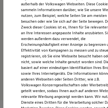
Probefahrt vereinbaren
Elektrofahrzeugkonzepte
außerhalb der Volkswagen Webseiten. Diese Cookie
ID. EVERY1
sammeln Informationen darüber, wie Sie unsere We
Reichweite
nutzen, zum Beispiel, welche Seiten Sie am meisten
Reichweite der ID. Modelle
Reichweite im Winter
besuchen oder wie Sie sich auf der Seite bewegen. D
Rekuperation
Zweck dieser Cookies ist es, Ihnen für Sie relevante
Fahrzeugangebot anfordern
Laden
an Ihre Interessen angepasste Inhalte anzubieten. S
Laden unterwegs
Laden Zuhause
werden außerdem dazu verwendet, die
Ladestationen finden
Erscheinungshäufigkeit einer Anzeige zu begrenzen 
Ladezeitensimulator
Effektivität von Kampagnen zu messen und zu steue
Batterie
Servicetermin buchen
Sicherheit
registrieren, ob Sie eine Webseite besucht haben od
Garantie und Lebensdauer
nicht, sowie welche Inhalte genutzt worden sind. Di
Nachhaltigkeit
basiert auf einer eindeutigen Identifikation Ihres B
Technologie
Kosten und Kauf
sowie Ihres Internetgeräts. Die Informationen kön
Verbrauchskosten
anderen Webseiten oder Seiten Dritter, wie z.B.
Serviceanfrage stellen
Kaufoptionen
Volkswagen Konzerngesellschaften oder Werbetrei
E-Auto-Förderung
Software und Konnektivität
geteilt werden, sodass Ihnen auch auf anderen Web
Die ID. Software 6
relevante Werbung angezeigt werden kann. Wir nut
ID. Software Versionen und Updates
Dienste eines Dritten für die Verarbeitung solcher D
Digitale Extras
Schnittstellen zu Ihrem ID.