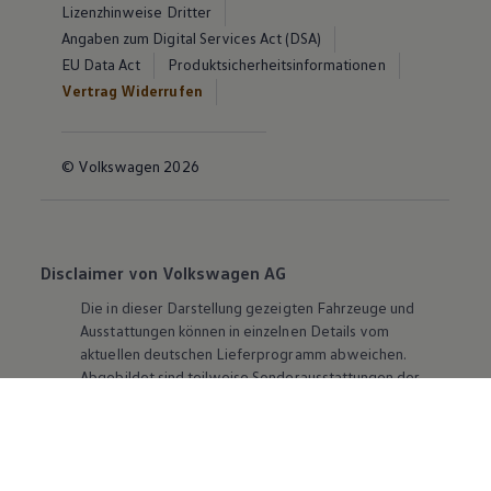
Lizenzhinweise Dritter
Angaben zum Digital Services Act (DSA)
EU Data Act
Produktsicherheitsinformationen
Vertrag Widerrufen
© Volkswagen 2026
Disclaimer von Volkswagen AG
Die in dieser Darstellung gezeigten Fahrzeuge und
Ausstattungen können in einzelnen Details vom
aktuellen deutschen Lieferprogramm abweichen.
Abgebildet sind teilweise Sonderausstattungen der
Fahrzeuge gegen Mehrpreis.
Bitte beachten Sie auch unseren Konfigurator für eine
Übersicht der aktuell verfügbaren Modelle und
Ausstattungen.