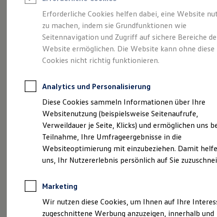
Reifenpakete
Leasing
Erforderliche Cookies helfen dabei, eine Website nu
Leasing-Angebote
zu machen, indem sie Grundfunktionen wie
Größer. Entspannter.
Gebrauchtwagen Leasing
Seitennavigation und Zugriff auf sichere Bereiche de
Junge Gebrauchtwagen-Leasing
Elektroauto Leasing
Website ermöglichen. Die Website kann ohne diese
Reichweiter.
Der ID.7.
Kleinwagen-Leasing
Cookies nicht richtig funktionieren.
Leasing ohne Anzahlung
Finanzierung
Autokredit mit Schlussrate
Analytics und Personalisierung
Versicherungen und Garantien
Kfz-Versicherung
Diese Cookies sammeln Informationen über Ihre
Restschuldversicherungen
Websitenutzung (beispielsweise Seitenaufrufe,
Garantien
Verweildauer je Seite, Klicks) und ermöglichen uns b
Wartungsverträge
Geschäftskunden
Teilnahme, Ihre Umfrageergebnisse in die
Professional Class bei Volkswagen
Websiteoptimierung mit einzubeziehen. Damit helfe
Großkunden
uns, Ihr Nutzererlebnis persönlich auf Sie zuzuschne
Behörden
(
Impressum & Rechtliches
)
Direktkunden
Sonderfahrzeuge
Marketing
Anpfiff zum Gewinn
Elektromobilität
Wir nutzen diese Cookies, um Ihnen auf Ihre Intere
Elektroautos
zugeschnittene Werbung anzuzeigen, innerhalb und
ID. Tutorials