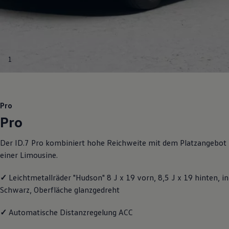
Motorenöl und Flüssigkeiten
Räder und Reifen
Pannen- und Unfallhilfe
Economy Service
Volkswagen Teile
Zubehör
1
Modellspezifisches Zubehör
Schutz und Pflege
Transport
Entertainment und Elektronik
Individualisieren
Pro
Wallbox und Ladekabel
Pro
Digitale Extras
Dienste für Ihr Modell finden
Volkswagen Apps, Login und Shop
Der ID.7 Pro kombiniert hohe Reichweite mit dem Platzangebot
Handy und Fahrzeug verbinden
einer Limousine.
Updates für Software, Karten und Radio
Über Ihr Auto
Vorgängermodelle
✓
Leichtmetallräder "Hudson" 8 J x 19 vorn, 8,5 J x 19 hinten, in
Kundeninformationen
Schwarz, Oberfläche glanzgedreht
Volkswagen Kundenbetreuung
Warn- und Kontrollleuchten
Assistenzsysteme
✓
Automatische Distanzregelung ACC
Digitale Betriebsanleitung
Live Beratung