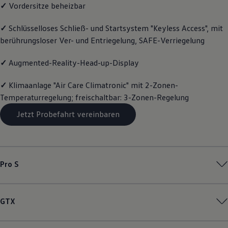
✓
Vordersitze beheizbar
Magazin
Lifestyle
Transport
✓
Schlüsselloses Schließ- und Startsystem "Keyless Access", mit
Familie
berührungsloser Ver- und Entriegelung, SAFE-Verriegelung
Elektromobilität
Volkswagen R
✓
Augmented-Reality-Head-up-Display
Pannen- und Unfallhilfe
Volkswagen Kundenbetreuung
✓
Klimaanlage "Air Care Climatronic" mit 2-Zonen-
Temperaturregelung; freischaltbar: 3-Zonen-Regelung
Jetzt Probefahrt vereinbaren
Pro S
GTX