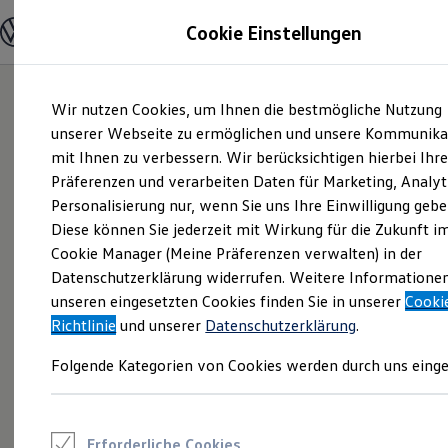
Modelle und Konfigurator
Cookie Einstellungen
Konfigurator
Modelle vergleichen
Konfiguration laden
Zum
Zum
Autosuche
Wir nutzen Cookies, um Ihnen die bestmögliche Nutzung
Hauptinhalt
Footer
Elektroautos
springen
springen
unserer Webseite zu ermöglichen und unsere Kommunika
ENERGY Sondermodelle
Nutzfahrzeuge
mit Ihnen zu verbessern. Wir berücksichtigen hierbei Ihr
SUV und CUV
Präferenzen und verarbeiten Daten für Marketing, Analyt
Familienautos
Personalisierung nur, wenn Sie uns Ihre Einwilligung gebe
Kombis
Kompaktwagen
Diese können Sie jederzeit mit Wirkung für die Zukunft i
Sportwagen
Cookie Manager (Meine Präferenzen verwalten) in der
Schnell verfügbare Fahrzeuge
Angebote und Produkte
Datenschutzerklärung widerrufen. Weitere Informatione
Aktuelle Angebote
unseren eingesetzten Cookies finden Sie in unserer
Cooki
E-Auto-Förderung
Richtlinie
und unserer
Datenschutzerklärung
.
Volkswagen Marktplatz
Die ENERGY Sondermodelle
Folgende Kategorien von Cookies werden durch uns einge
Junge Gebrauchtwagen und Gebrauchtwagen
Volkswagen Zertifizierte Gebrauchtwagen
Elektromobilität bei Gebrauchtwagen
Zubehör- und Serviceangebote
Saisonangebote
Erforderliche Cookies