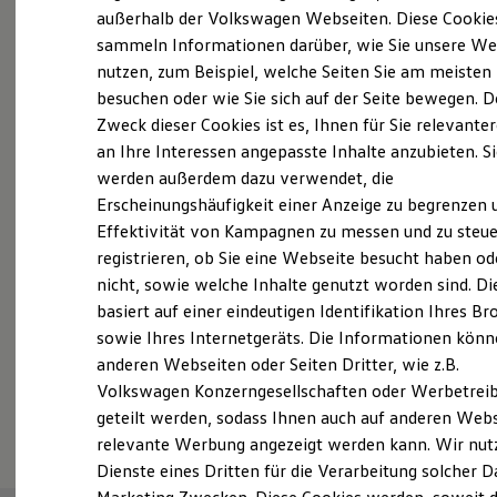
Elektrofahrzeugkonzepte
außerhalb der Volkswagen Webseiten. Diese Cookie
Probefahrt vereinbaren
ID. EVERY1
sammeln Informationen darüber, wie Sie unsere We
Reichweite
nutzen, zum Beispiel, welche Seiten Sie am meisten
Reichweite der ID. Modelle
Reichweite im Winter
besuchen oder wie Sie sich auf der Seite bewegen. D
Rekuperation
Zweck dieser Cookies ist es, Ihnen für Sie relevante
Laden
an Ihre Interessen angepasste Inhalte anzubieten. S
Fahrzeugangebot anfordern
Laden unterwegs
Laden Zuhause
werden außerdem dazu verwendet, die
Ladestationen finden
Erscheinungshäufigkeit einer Anzeige zu begrenzen 
Ladezeitensimulator
Effektivität von Kampagnen zu messen und zu steue
Batterie
Sicherheit
registrieren, ob Sie eine Webseite besucht haben od
Garantie und Lebensdauer
Servicetermin buchen
nicht, sowie welche Inhalte genutzt worden sind. Di
Nachhaltigkeit
basiert auf einer eindeutigen Identifikation Ihres B
Technologie
Kosten und Kauf
sowie Ihres Internetgeräts. Die Informationen kön
Verbrauchskosten
anderen Webseiten oder Seiten Dritter, wie z.B.
Kaufoptionen
Volkswagen Konzerngesellschaften oder Werbetrei
E-Auto-Förderung
Serviceanfrage stellen
Software und Konnektivität
geteilt werden, sodass Ihnen auch auf anderen Web
Die ID. Software 6
relevante Werbung angezeigt werden kann. Wir nut
ID. Software Versionen und Updates
Dienste eines Dritten für die Verarbeitung solcher D
Digitale Extras
Schnittstellen zu Ihrem ID.