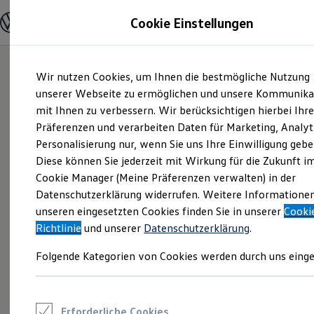
Modelle und Konfigurator
Cookie Einstellungen
Konfigurator
Modelle vergleichen
Konfiguration laden
Zum
Zum
Autosuche
Wir nutzen Cookies, um Ihnen die bestmögliche Nutzung
Hauptinhalt
Footer
Elektroautos
springen
springen
unserer Webseite zu ermöglichen und unsere Kommunika
ENERGY Sondermodelle
Nutzfahrzeuge
mit Ihnen zu verbessern. Wir berücksichtigen hierbei Ihr
SUV und CUV
Präferenzen und verarbeiten Daten für Marketing, Analyt
Familienautos
Personalisierung nur, wenn Sie uns Ihre Einwilligung gebe
Kombis
Kompaktwagen
Diese können Sie jederzeit mit Wirkung für die Zukunft i
Sportwagen
Cookie Manager (Meine Präferenzen verwalten) in der
Schnell verfügbare Fahrzeuge
Angebote und Produkte
Datenschutzerklärung widerrufen. Weitere Informatione
Aktuelle Angebote
unseren eingesetzten Cookies finden Sie in unserer
Cooki
E-Auto-Förderung
Richtlinie
und unserer
Datenschutzerklärung
.
Volkswagen Marktplatz
Die ENERGY Sondermodelle
Folgende Kategorien von Cookies werden durch uns einge
Junge Gebrauchtwagen und Gebrauchtwagen
Volkswagen Zertifizierte Gebrauchtwagen
Elektromobilität bei Gebrauchtwagen
Zubehör- und Serviceangebote
Saisonangebote
Erforderliche Cookies