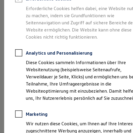
Reifenpakete
Leasing
Erforderliche Cookies helfen dabei, eine Website nu
Leasing-Angebote
zu machen, indem sie Grundfunktionen wie
Ganz schön groß.
Der
Gebrauchtwagen Leasing
Seitennavigation und Zugriff auf sichere Bereiche de
Junge Gebrauchtwagen-Leasing
Elektroauto Leasing
Website ermöglichen. Die Website kann ohne diese
Polo.
Kleinwagen-Leasing
Cookies nicht richtig funktionieren.
Leasing ohne Anzahlung
Finanzierung
Autokredit mit Schlussrate
Analytics und Personalisierung
Versicherungen und Garantien
Kfz-Versicherung
Diese Cookies sammeln Informationen über Ihre
Restschuldversicherungen
Websitenutzung (beispielsweise Seitenaufrufe,
Garantien
Verweildauer je Seite, Klicks) und ermöglichen uns b
Wartungsverträge
Geschäftskunden
Teilnahme, Ihre Umfrageergebnisse in die
Professional Class bei Volkswagen
Websiteoptimierung mit einzubeziehen. Damit helfe
Großkunden
(
Impressum & Rechtliches
)
uns, Ihr Nutzererlebnis persönlich auf Sie zuzuschne
Behörden
Direktkunden
Sonderfahrzeuge
Marketing
Anpfiff zum Gewinn
Elektromobilität
Wir nutzen diese Cookies, um Ihnen auf Ihre Intere
Elektroautos
zugeschnittene Werbung anzuzeigen, innerhalb und
ID. Tutorials