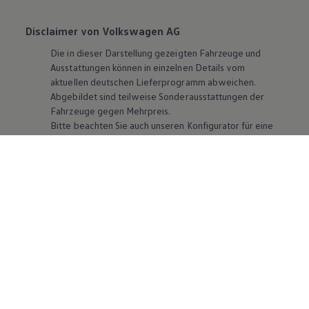
Disclaimer von Volkswagen AG
Die in dieser Darstellung gezeigten Fahrzeuge und
Ausstattungen können in einzelnen Details vom
aktuellen deutschen Lieferprogramm abweichen.
Abgebildet sind teilweise Sonderausstattungen der
Fahrzeuge gegen Mehrpreis.
Bitte beachten Sie auch unseren Konfigurator für eine
Übersicht der aktuell verfügbaren Modelle und
Ausstattungen.
Die angegebenen Verbrauchs- und Emissionswerte
beziehen sich nicht auf ein einzelnes Fahrzeug und sind
nicht Bestandteil des Angebots, sondern dienen allein
Vergleichszwecken zwischen den verschiedenen
Fahrzeugtypen. Zusatzausstattungen und
Zubehör
(Anbauteile, Reifenformat usw.) können relevante
Fahrzeugparameter, wie
z. B.
Gewicht, Rollwiderstand
und Aerodynamik verändern und neben Witterungs-
und Verkehrsbedingungen sowie dem individuellen
Fahrverhalten den Kraftstoffverbrauch, den