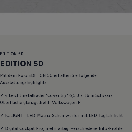
Motorenöl und Flüssigkeiten
Räder und Reifen
Pannen- und Unfallhilfe
Economy Service
Volkswagen Teile
Zubehör
Modellspezifisches Zubehör
Schutz und Pflege
Transport
Entertainment und Elektronik
EDITION 50
Individualisieren
EDITION 50
Wallbox und Ladekabel
Digitale Extras
Dienste für Ihr Modell finden
Mit dem
Polo
EDITION 50 erhalten Sie folgende
Volkswagen Apps, Login und Shop
Ausstattungshighlights:
Handy und Fahrzeug verbinden
Updates für Software, Karten und Radio
Über Ihr Auto
✓
4 Leichtmetallräder "Coventry" 6,5 J x 16 in Schwarz,
Vorgängermodelle
Oberfläche glanzgedreht,
Volkswagen
R
Kundeninformationen
Volkswagen Kundenbetreuung
✓
IQ.LIGHT - LED-Matrix-Scheinwerfer mit LED-Tagfahrlicht
Warn- und Kontrollleuchten
Assistenzsysteme
Digitale Betriebsanleitung
✓
Digital Cockpit Pro, mehrfarbig, verschiedene Info-Profile
Live Beratung