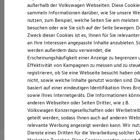
Probefahrt vereinbaren
Elektrofahrzeugkonzepte
außerhalb der Volkswagen Webseiten. Diese Cookie
ID. EVERY1
sammeln Informationen darüber, wie Sie unsere We
Reichweite
nutzen, zum Beispiel, welche Seiten Sie am meisten
Reichweite der ID. Modelle
Reichweite im Winter
besuchen oder wie Sie sich auf der Seite bewegen. D
Rekuperation
Zweck dieser Cookies ist es, Ihnen für Sie relevante
Fahrzeugangebot anfordern
Laden
an Ihre Interessen angepasste Inhalte anzubieten. S
Laden unterwegs
Laden Zuhause
werden außerdem dazu verwendet, die
Ladestationen finden
Erscheinungshäufigkeit einer Anzeige zu begrenzen 
Ladezeitensimulator
Effektivität von Kampagnen zu messen und zu steue
Batterie
Servicetermin buchen
Sicherheit
registrieren, ob Sie eine Webseite besucht haben od
Garantie und Lebensdauer
nicht, sowie welche Inhalte genutzt worden sind. Di
Nachhaltigkeit
basiert auf einer eindeutigen Identifikation Ihres B
Technologie
Kosten und Kauf
sowie Ihres Internetgeräts. Die Informationen kön
Verbrauchskosten
anderen Webseiten oder Seiten Dritter, wie z.B.
Serviceanfrage stellen
Kaufoptionen
Volkswagen Konzerngesellschaften oder Werbetrei
E-Auto-Förderung
Software und Konnektivität
geteilt werden, sodass Ihnen auch auf anderen Web
Die ID. Software 6
relevante Werbung angezeigt werden kann. Wir nut
ID. Software Versionen und Updates
Dienste eines Dritten für die Verarbeitung solcher D
Digitale Extras
Schnittstellen zu Ihrem ID.