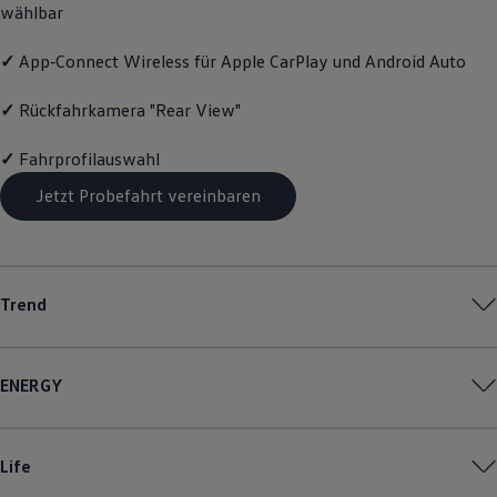
wählbar
Magazin
Lifestyle
Transport
✓
App‑Connect
Wireless für Apple
CarPlay
und
Android
Auto
Familie
Elektromobilität
✓
Rückfahrkamera "Rear View"
Volkswagen R
Pannen- und Unfallhilfe
✓
Fahrprofilauswahl
Volkswagen Kundenbetreuung
Jetzt Probefahrt vereinbaren
Trend
ENERGY
Life