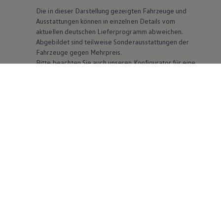
Die in dieser Darstellung gezeigten Fahrzeuge und
Ausstattungen können in einzelnen Details vom
aktuellen deutschen Lieferprogramm abweichen.
Abgebildet sind teilweise Sonderausstattungen der
Fahrzeuge gegen Mehrpreis.
Bitte beachten Sie auch unseren Konfigurator für eine
Übersicht der aktuell verfügbaren Modelle und
Ausstattungen.
Die angegebenen Verbrauchs- und Emissionswerte
beziehen sich nicht auf ein einzelnes Fahrzeug und sind
nicht Bestandteil des Angebots, sondern dienen allein
Vergleichszwecken zwischen den verschiedenen
Fahrzeugtypen. Zusatzausstattungen und
Zubehör
(Anbauteile, Reifenformat usw.) können relevante
Fahrzeugparameter, wie
z. B.
Gewicht, Rollwiderstand
und Aerodynamik verändern und neben Witterungs-
und Verkehrsbedingungen sowie dem individuellen
Fahrverhalten den Kraftstoffverbrauch, den
Stromverbrauch, die CO₂-Emissionen und die
Fahrleistungswerte eines Fahrzeugs beeinflussen.