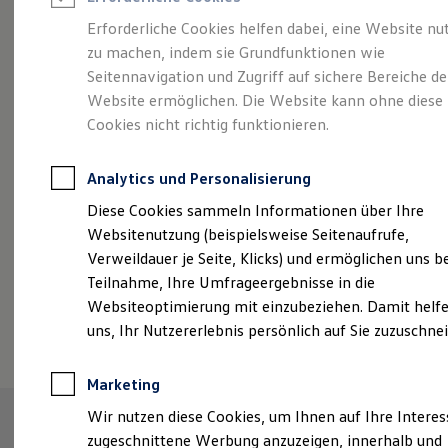
Reifenpakete
Leasing
Erforderliche Cookies helfen dabei, eine Website nu
Leasing-Angebote
zu machen, indem sie Grundfunktionen wie
Sportlich, edel,
Gebrauchtwagen Leasing
Seitennavigation und Zugriff auf sichere Bereiche de
Junge Gebrauchtwagen-Leasing
Elektroauto Leasing
Website ermöglichen. Die Website kann ohne diese
elegant:
der Touareg
Kleinwagen-Leasing
Cookies nicht richtig funktionieren.
Leasing ohne Anzahlung
Finanzierung
Autokredit mit Schlussrate
Analytics und Personalisierung
Versicherungen und Garantien
Kfz-Versicherung
Diese Cookies sammeln Informationen über Ihre
Restschuldversicherungen
Websitenutzung (beispielsweise Seitenaufrufe,
Garantien
Verweildauer je Seite, Klicks) und ermöglichen uns b
Wartungsverträge
Geschäftskunden
Teilnahme, Ihre Umfrageergebnisse in die
Professional Class bei Volkswagen
Websiteoptimierung mit einzubeziehen. Damit helfe
Großkunden
(
Impressum & Rechtliches
)
uns, Ihr Nutzererlebnis persönlich auf Sie zuzuschne
Behörden
Direktkunden
Sonderfahrzeuge
Marketing
Anpfiff zum Gewinn
Elektromobilität
Wir nutzen diese Cookies, um Ihnen auf Ihre Intere
Elektroautos
zugeschnittene Werbung anzuzeigen, innerhalb und
ID. Tutorials