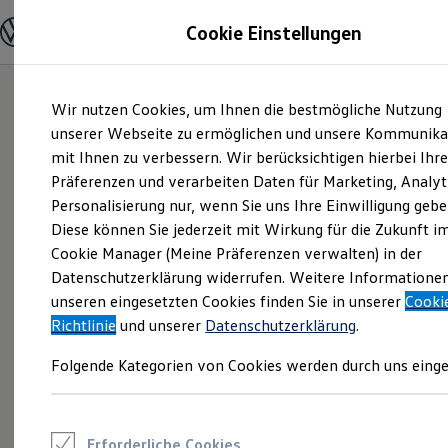
Modelle und Konfigurator
Cookie Einstellungen
Konfigurator
Modelle vergleichen
Konfiguration laden
Zum
Zum
Autosuche
Wir nutzen Cookies, um Ihnen die bestmögliche Nutzung
Hauptinhalt
Footer
Elektroautos
springen
springen
unserer Webseite zu ermöglichen und unsere Kommunika
ENERGY Sondermodelle
Nutzfahrzeuge
mit Ihnen zu verbessern. Wir berücksichtigen hierbei Ihr
SUV und CUV
Präferenzen und verarbeiten Daten für Marketing, Analyt
Familienautos
Personalisierung nur, wenn Sie uns Ihre Einwilligung gebe
Kombis
Kompaktwagen
Diese können Sie jederzeit mit Wirkung für die Zukunft i
Sportwagen
Cookie Manager (Meine Präferenzen verwalten) in der
Schnell verfügbare Fahrzeuge
Angebote und Produkte
Datenschutzerklärung widerrufen. Weitere Informatione
Aktuelle Angebote
unseren eingesetzten Cookies finden Sie in unserer
Cooki
E-Auto-Förderung
Richtlinie
und unserer
Datenschutzerklärung
.
Volkswagen Marktplatz
Die ENERGY Sondermodelle
Folgende Kategorien von Cookies werden durch uns einge
Junge Gebrauchtwagen und Gebrauchtwagen
Volkswagen Zertifizierte Gebrauchtwagen
Elektromobilität bei Gebrauchtwagen
Zubehör- und Serviceangebote
Saisonangebote
Erforderliche Cookies