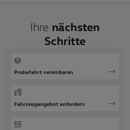
Magazin
Lifestyle
Transport
Familie
Ihre
nächsten
Elektromobilität
Volkswagen R
Schritte
Pannen- und Unfallhilfe
Volkswagen Kundenbetreuung
Probefahrt vereinbaren
Fahrzeugangebot anfordern