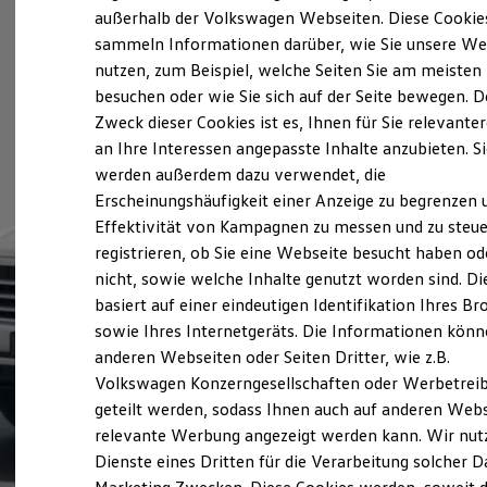
Elektrofahrzeugkonzepte
außerhalb der Volkswagen Webseiten. Diese Cookie
ID. EVERY1
sammeln Informationen darüber, wie Sie unsere We
Reichweite
nutzen, zum Beispiel, welche Seiten Sie am meisten
Reichweite der ID. Modelle
Reichweite im Winter
besuchen oder wie Sie sich auf der Seite bewegen. D
Rekuperation
Zweck dieser Cookies ist es, Ihnen für Sie relevante
Laden
an Ihre Interessen angepasste Inhalte anzubieten. S
Laden unterwegs
Laden Zuhause
werden außerdem dazu verwendet, die
Ladestationen finden
Erscheinungshäufigkeit einer Anzeige zu begrenzen 
Ladezeitensimulator
Effektivität von Kampagnen zu messen und zu steue
Batterie
Sicherheit
registrieren, ob Sie eine Webseite besucht haben od
Garantie und Lebensdauer
nicht, sowie welche Inhalte genutzt worden sind. Di
Nachhaltigkeit
basiert auf einer eindeutigen Identifikation Ihres B
Technologie
Kosten und Kauf
sowie Ihres Internetgeräts. Die Informationen kön
Verbrauchskosten
anderen Webseiten oder Seiten Dritter, wie z.B.
Kaufoptionen
Volkswagen Konzerngesellschaften oder Werbetrei
E-Auto-Förderung
Software und Konnektivität
geteilt werden, sodass Ihnen auch auf anderen Web
Die ID. Software 6
relevante Werbung angezeigt werden kann. Wir nut
ID. Software Versionen und Updates
Dienste eines Dritten für die Verarbeitung solcher D
Digitale Extras
Schnittstellen zu Ihrem ID.