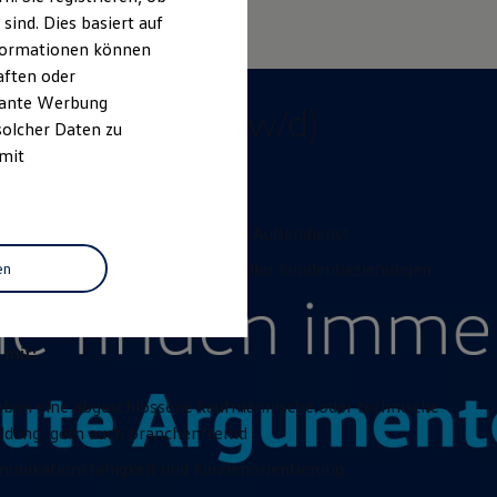
ind. Dies basiert auf
Informationen können
aften oder
äufer (m/w/d)
evante Werbung
ilverkäufer (m/w/d)
solcher Daten zu
 mit
Aufgaben:
unden-Gewinnung im Innen- und Außendienst
u langfristiger und vertrauensvoller Kundenbeziehungen
en
 mit:
aben eine abgeschlossene kaufmännische oder technische
ldung, gern auch branchenfremd
nikationsfähigkeit und Kundenorientierung