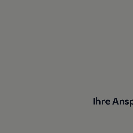
Magazin
Lifestyle
Transport
Familie
Elektromobilität
Volkswagen R
Pannen- und Unfallhilfe
Volkswagen Kundenbetreuung
Ihre Ans