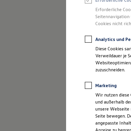
Erforderliche Co
Reifenpakete
Leasing
Erforderliche Coo
Leasing-Angebote
Seitennavigation 
Gebrauchtwagen Leasing
Cookies nicht rich
Junge Gebrauchtwagen-Leasing
Elektroauto Leasing
Kleinwagen-Leasing
Analytics und Pe
Leasing ohne Anzahlung
Finanzierung
Diese Cookies sa
Autokredit mit Schlussrate
Versicherungen und Garantien
Verweildauer je S
Kfz-Versicherung
Websiteoptimierun
Restschuldversicherungen
(
Impressum & Rechtliches
)
zuzuschneiden.
Garantien
Wartungsverträge
Geschäftskunden
Marketing
Professional Class bei Volkswagen
Großkunden
Wir nutzen diese 
Behörden
und außerhalb de
Direktkunden
Sonderfahrzeuge
unsere Webseite n
Unsere aktuel
Anpfiff zum Gewinn
Seite bewegen. De
Elektromobilität
angepasste Inhalt
Elektroautos
ID. Tutorials
Anzeige zu begren