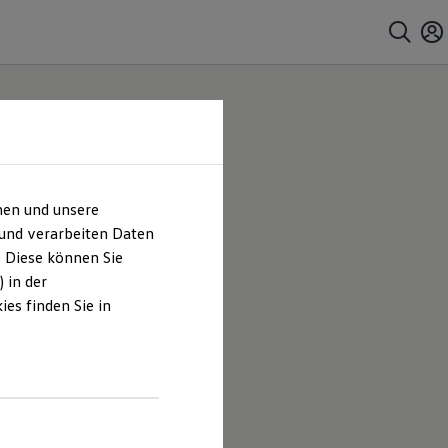
hen und unsere
 und verarbeiten Daten
. Diese können Sie
 in der
es finden Sie in