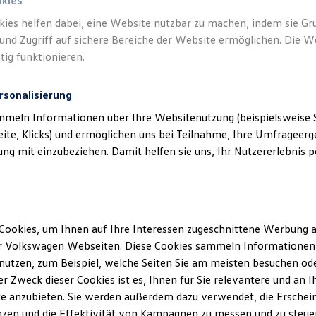
okies
kies helfen dabei, eine Website nutzbar zu machen, indem sie G
und Zugriff auf sichere Bereiche der Website ermöglichen. Die W
tig funktionieren.
rsonalisierung
mmeln Informationen über Ihre Websitenutzung (beispielsweise S
eite, Klicks) und ermöglichen uns bei Teilnahme, Ihre Umfrageerge
g mit einzubeziehen. Damit helfen sie uns, Ihr Nutzererlebnis pe
Cookies, um Ihnen auf Ihre Interessen zugeschnittene Werbung a
r Volkswagen Webseiten. Diese Cookies sammeln Informationen 
utzen, zum Beispiel, welche Seiten Sie am meisten besuchen oder
len Stellenangebote
r Zweck dieser Cookies ist es, Ihnen für Sie relevantere und an I
e anzubieten. Sie werden außerdem dazu verwendet, die Erschein
zen und die Effektivität von Kampagnen zu messen und zu steuern