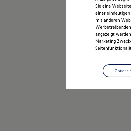
Elektrofahrzeugkonzepte
Sie eine Webseite
ID. EVERY1
einer eindeutigen
Reichweite
Reichweite der ID. Modelle
mit anderen Webse
Reichweite im Winter
Werbetreibenden,
Rekuperation
angezeigt werden 
Laden
Laden unterwegs
Marketing Zwecken
Laden Zuhause
Seitenfunktionali
Ladestationen finden
Ladezeitensimulator
Batterie
Sicherheit
Optional
Garantie und Lebensdauer
Nachhaltigkeit
Technologie
Kosten und Kauf
Verbrauchskosten
Kaufoptionen
E-Auto-Förderung
Software und Konnektivität
Die ID. Software 6
ID. Software Versionen und Updates
Digitale Extras
Schnittstellen zu Ihrem ID.