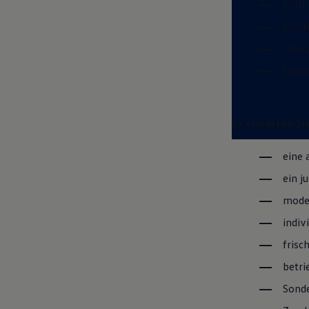
Einf
posit
Überz
Eigen
Es erwarten Sie
eine 
ein j
moder
indiv
frisc
betri
Sond