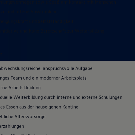
ühlungsvermögen sowie Spaß am Kontakt mit Menschen
ive und offene Ausstrahlung
eugungskraft und Selbstständigkeit
initiative und hohe Bereitschaft zur Weiterbildung
:
abwechslungsreiche, anspruchsvolle Aufgabe
unges Team und ein moderner Arbeitsplatz
ne Arbeitskleidung
iduelle Weiterbildung durch interne und externe Schulungen
hes Essen aus der hauseigenen Kantine
ebliche Altersvorsorge
erzahlungen