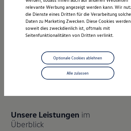
werden, sodass Ihnen auch auf anderen Webseiten
Hybridautos
relevante Werbung angezeigt werden kann. Wir nut
Marke und Erlebnis
die Dienste eines Dritten für die Verarbeitung solche
Volkswagen R und R Experience
Probefahrt vereinbaren
R-Modelle
Daten zu Marketing Zwecken. Diese Cookies werden
R Experience
soweit dies zweckdienlich ist, oftmals mit
Driving Experience
Seitenfunktionalitäten von Dritten verlinkt.
Volkswagen entdecken
Werkbesichtigung
Factory visit
Fahrzeugangebot anfordern
Lifestyle Shop
T-Roc Kollektion
Optionale Cookies ablehnen
Golf Kollektion
ID. Kollektion
Volkswagen Kollektion
Alle zulassen
R-Kollektion
Serviceanfrage stellen
GTI Kollektion
Fußball Drop
we drive football
#wedriveproud
Besitzer und Service
myVolkswagen
Unsere Leistungen
im
Software Updates
Service und Ersatzteile
Überblick
Inspektion und HU/AU
Reparaturen und Checks