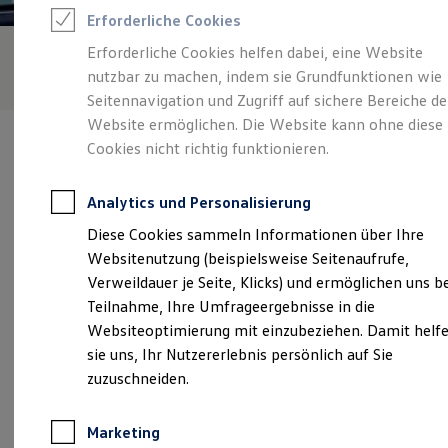
Reifenpakete
Erforderliche Cookies
Leasing
Leasing-Angebote
Erforderliche Cookies helfen dabei, eine Website
Gebrauchtwagen Leasing
nutzbar zu machen, indem sie Grundfunktionen wie
Junge Gebrauchtwagen-Leasing
Elektroauto Leasing
Seitennavigation und Zugriff auf sichere Bereiche de
Kleinwagen-Leasing
Website ermöglichen. Die Website kann ohne diese
Leasing ohne Anzahlung
Cookies nicht richtig funktionieren.
Finanzierung
Autokredit mit Schlussrate
Versicherungen und Garantien
Analytics und Personalisierung
Kfz-Versicherung
Verantwortlich für die Inhalte auf dieser Seite ist die Fisser &
Restschuldversicherungen
Diese Cookies sammeln Informationen über Ihre
Scheers GmbH & Co. KG
(
Impressum & Rechtliches
)
Garantien
Websitenutzung (beispielsweise Seitenaufrufe,
Wartungsverträge
Geschäftskunden
Verweildauer je Seite, Klicks) und ermöglichen uns b
Professional Class bei Volkswagen
Unsere 
Teilnahme, Ihre Umfrageergebnisse in die
Großkunden
Websiteoptimierung mit einzubeziehen. Damit helf
Behörden
Direktkunden
sie uns, Ihr Nutzererlebnis persönlich auf Sie
Sonderfahrzeuge
Borschelstraße 4, 47551 Bedburg-Hau
zuzuschneiden.
Anpfiff zum Gewinn
Elektromobilität
Montag
-
Freitag
08:00
-
18:00
Uhr
Elektroautos
Marketing
ID. Tutorials