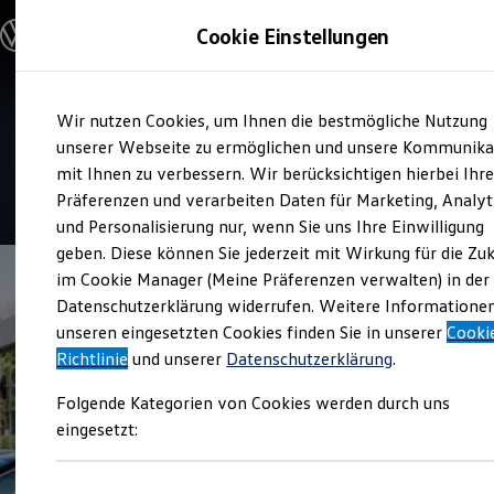
Modelle und Konfigurator
Cookie Einstellungen
Konfigurator
Modelle vergleichen
Konfiguration laden
Zum
Zum
Autosuche
Verkauf und Service
Wir nutzen Cookies, um Ihnen die bestmögliche Nutzung
Hauptinhalt
Footer
Elektroautos
Autohaus Fisser und Scheers
springen
springen
unserer Webseite zu ermöglichen und unsere Kommunika
ENERGY Sondermodelle
Nutzfahrzeuge
mit Ihnen zu verbessern. Wir berücksichtigen hierbei Ihr
SUV und CUV
4.8
|
179 Bewertungen
Präferenzen und verarbeiten Daten für Marketing, Analyt
Familienautos
und Personalisierung nur, wenn Sie uns Ihre Einwilligung
Kombis
Kompaktwagen
geben. Diese können Sie jederzeit mit Wirkung für die Zu
Sportwagen
im Cookie Manager (Meine Präferenzen verwalten) in der
Schnell verfügbare Fahrzeuge
Angebote und Produkte
Datenschutzerklärung widerrufen. Weitere Informatione
Aktuelle Angebote
unseren eingesetzten Cookies finden Sie in unserer
Cooki
E-Auto-Förderung
Richtlinie
und unserer
Datenschutzerklärung
.
Volkswagen Marktplatz
Die ENERGY Sondermodelle
Folgende Kategorien von Cookies werden durch uns
Junge Gebrauchtwagen und Gebrauchtwagen
Volkswagen Zertifizierte Gebrauchtwagen
eingesetzt:
Elektromobilität bei Gebrauchtwagen
Zubehör- und Serviceangebote
Saisonangebote