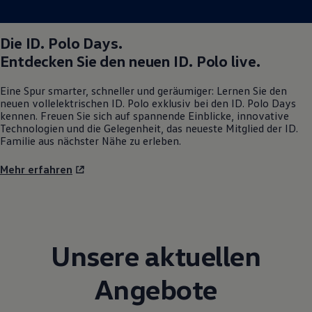
Magazin
Lifestyle
Transport
Die
ID. Polo
Days.
Familie
Entdecken Sie den neuen
ID. Polo
live.
Elektromobilität
Volkswagen R
Pannen- und Unfallhilfe
Eine Spur smarter, schneller und geräumiger: Lernen Sie den
Volkswagen Kundenbetreuung
neuen vollelektrischen
ID. Polo
exklusiv bei den
ID. Polo
Days
kennen. Freuen Sie sich auf spannende Einblicke, innovative
Technologien und die Gelegenheit, das neueste Mitglied der ID.
Familie aus nächster Nähe zu erleben.
Mehr erfahren
Unsere aktuellen
Angebote