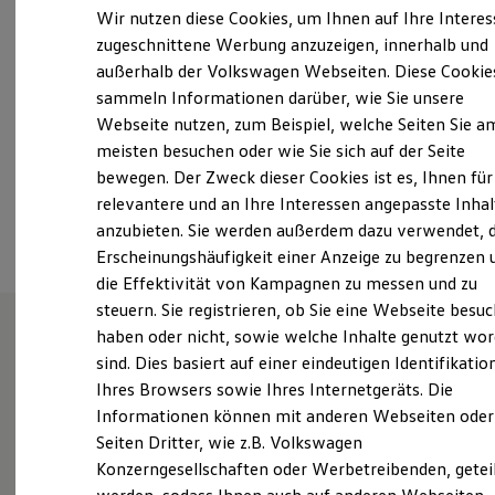
Samstag
08:00
-
12:00
Uhr
Elektrofahrzeugkonzepte
Wir nutzen diese Cookies, um Ihnen auf Ihre Intere
ID. EVERY1
Sonntag
Geschlossen
zugeschnittene Werbung anzuzeigen, innerhalb und
Reichweite
außerhalb der Volkswagen Webseiten. Diese Cookie
Reichweite der ID. Modelle
info@fisser-scheers.de
Reichweite im Winter
sammeln Informationen darüber, wie Sie unsere
Rekuperation
Webseite nutzen, zum Beispiel, welche Seiten Sie a
Laden
+49 2821 7362400
meisten besuchen oder wie Sie sich auf der Seite
Laden unterwegs
Laden Zuhause
bewegen. Der Zweck dieser Cookies ist es, Ihnen für
Ladestationen finden
relevantere und an Ihre Interessen angepasste Inhal
Ansprechpartner
Ladezeitensimulator
anzubieten. Sie werden außerdem dazu verwendet, d
Batterie
Sicherheit
Erscheinungshäufigkeit einer Anzeige zu begrenzen 
Garantie und Lebensdauer
die Effektivität von Kampagnen zu messen und zu
Nachhaltigkeit
steuern. Sie registrieren, ob Sie eine Webseite besuc
Technologie
Kosten und Kauf
haben oder nicht, sowie welche Inhalte genutzt wo
Verbrauchskosten
sind. Dies basiert auf einer eindeutigen Identifikatio
Wie können wir
Kaufoptionen
Ihres Browsers sowie Ihres Internetgeräts. Die
E-Auto-Förderung
Software und Konnektivität
Informationen können mit anderen Webseiten oder
Ihnen weiterhelfen?
Die ID. Software 6
Seiten Dritter, wie z.B. Volkswagen
ID. Software Versionen und Updates
Konzerngesellschaften oder Werbetreibenden, getei
Digitale Extras
Schnittstellen zu Ihrem ID.